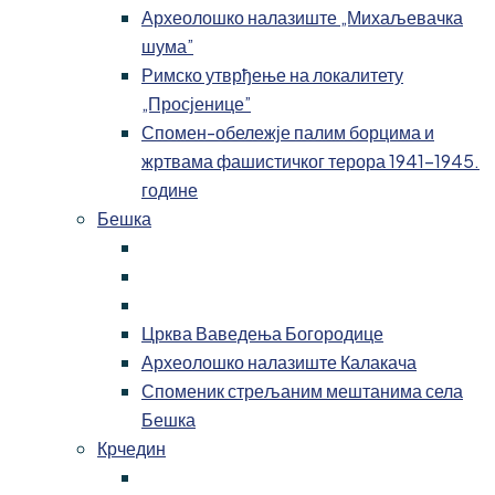
Археолошко налазиште „Михаљевачка
шума”
Римско утврђење на локалитету
„Просјенице”
Спомен-обележје палим борцима и
жртвама фашистичког терора 1941-1945.
године
Бешка
Црква Ваведења Богородице
Археолошко налазиште Калакача
Споменик стрељаним мештанима села
Бешка
Крчедин