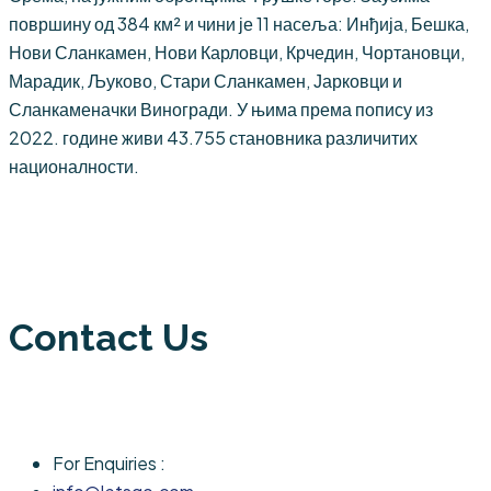
површину од 384 км² и чини је 11 насеља: Инђија, Бешка,
Нови Сланкамен, Нови Карловци, Крчедин, Чортановци,
Марадик, Љуково, Стари Сланкамен, Јарковци и
Сланкаменачки Виногради. У њима према попису из
2022. године живи 43.755 становника различитих
националности.
Contact Us
For Enquiries :