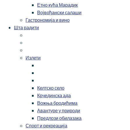
Етно кућа Марадик
Војвођански салаши
Гастрономија и вино
Шта радити
Излети
Келтско село
Крчединска ада
Вожња бродићима
Авантуре у природи
Предлози обилазака
Спорт и рекреација