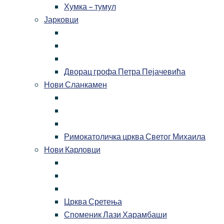
Хумка – тумул
Јарковци
Дворац грофа Петра Пејачевића
Нови Сланкамен
Римокатоличка црква Светог Михаила
Нови Карловци
Црква Сретења
Споменик Лази Харамбаши