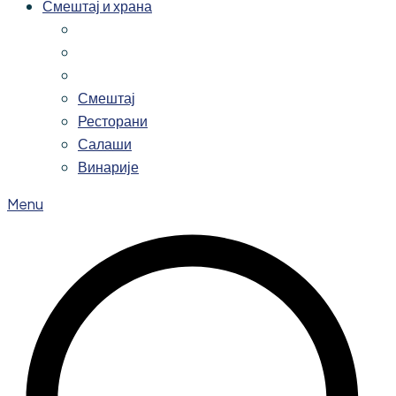
Смештај и храна
Смештај
Ресторани
Салаши
Винарије
Menu