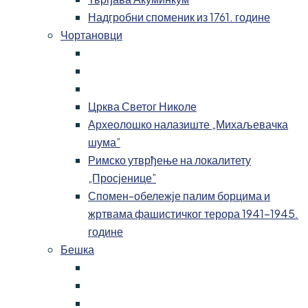
Надгробни споменик из 1761. године
Чортановци
Црква Светог Николе
Археолошко налазиште „Михаљевачка
шума”
Римско утврђење на локалитету
„Просјенице”
Спомен-обележје палим борцима и
жртвама фашистичког терора 1941-1945.
године
Бешка