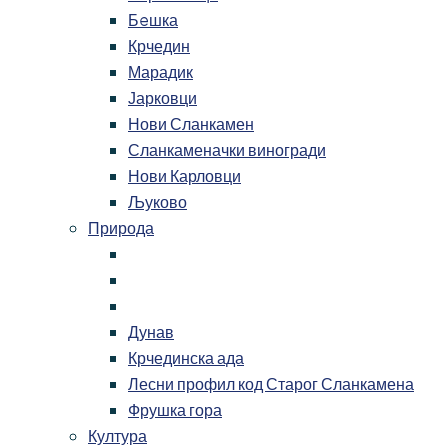
Бeшка
Крчедин
Марадик
Јарковци
Нови Сланкамен
Сланкаменачки виногради
Нови Карловци
Љуково
Природа
Дунав
Крчединска ада
Лесни профил код Старог Сланкамена
Фрушка гора
Култура