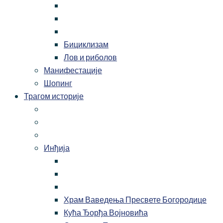
Бициклизам
Лов и риболов
Манифестације
Шопинг
Трагом историје
Инђија
Храм Ваведења Пресвете Богородице
Кућа Ђорђа Војновића