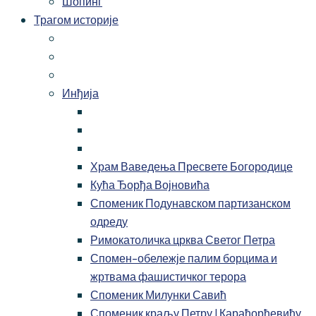
Шопинг
Трагом историје
Инђија
Храм Ваведења Пресвете Богородице
Кућа Ђорђа Војновића
Споменик Подунавском партизанском
одреду
Римокатоличка црква Светог Петра
Спомен-обележје палим борцима и
жртвама фашистичког терора
Споменик Милунки Савић
Споменик краљу Петру I Карађорђевићу