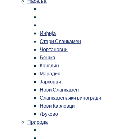
Насеља
Инђија
Стари Сланкамен
Чортановци
Бeшка
Крчедин
Марадик
Јарковци
Нови Сланкамен
Сланкаменачки виногради
Нови Карловци
Љуково
Природа