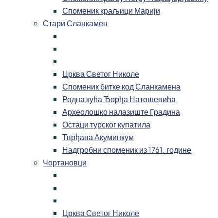
Споменик краљици Марији
Стари Сланкамен
Црква Светог Николе
Споменик битке код Сланкамена
Родна кућа Ђорђа Натошевића
Археолошко налазиште Градина
Остаци турског купатила
Тврђава Акуминкум
Надгробни споменик из 1761. године
Чортановци
Црква Светог Николе