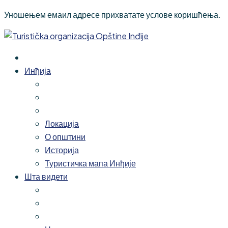
Уношењем емаил адресе прихватате услове коришћења.
Инђија
Локација
О општини
Историја
Туристичка мапа Инђије
Шта видети