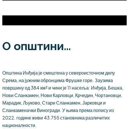
О општини...
Општина Инђија је смештена у североисточном делу
Срема, на јужним обронцима Фрушке горе. Заузима
површину од 384 км² и чини је 11 насеља: Инђија, Бешка,
Нови Сланкамен, Нови Карловци, Крчедин, Чортановци,
Марадик, Љуково, Стари Сланкамен, Јарковци и
Сланкаменачки Виногради. У њима према попису из
2022. године живи 43.755 становника различитих
националности.