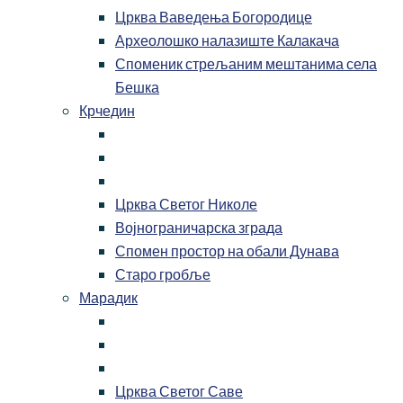
Црква Ваведења Богородице
Археолошко налазиште Калакача
Споменик стрељаним мештанима села
Бешка
Крчедин
Црква Светог Николе
Војнограничарска зграда
Спомен простор на обали Дунава
Старо гробље
Марадик
Црква Светог Саве