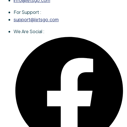
info@letsgo.com
For Support :
support@letsgo.com
We Are Social :