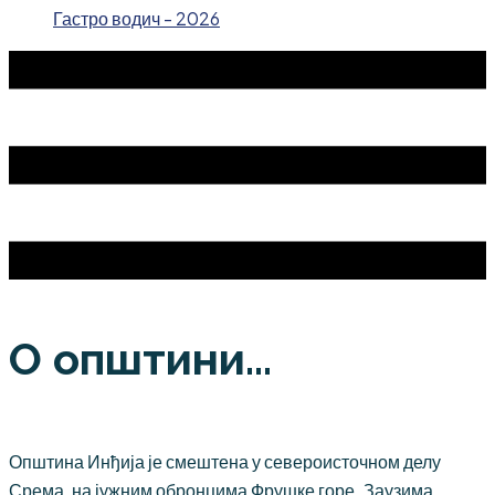
Гастро водич - 2026
О општини...
Општина Инђија је смештена у североисточном делу
Срема, на јужним обронцима Фрушке горе. Заузима