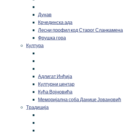
Дунав
Крчединска ада
Лесни профил код Старог Сланкамена
Фрушка гора
Култура
Адлигат Инђија
Културни центар
Кућа Војновића
Меморијална соба Данице Јовановић
Традиција