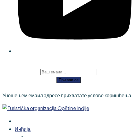
Пријави се
Уношењем емаил адресе прихватате услове коришћења.
Инђија