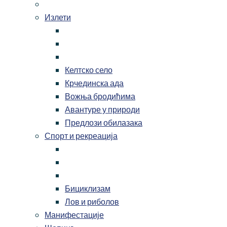
Излети
Келтско село
Крчединска ада
Вожња бродићима
Авантуре у природи
Предлози обилазака
Спорт и рекреација
Бициклизам
Лов и риболов
Манифестације