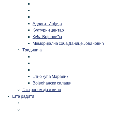
Адлигат Инђија
Културни центар
Кућа Војновића
Меморијална соба Данице Јовановић
Традиција
Етно кућа Марадик
Војвођански салаши
Гастрономија и вино
Шта радити