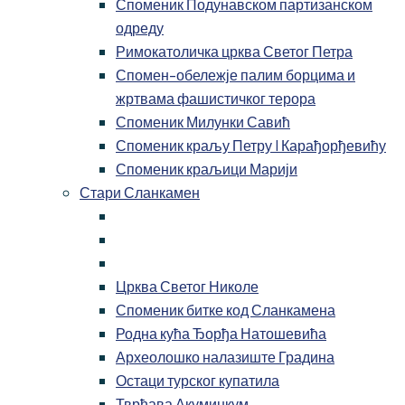
Споменик Подунавском партизанском
одреду
Римокатоличка црква Светог Петра
Спомен-обележје палим борцима и
жртвама фашистичког терора
Споменик Милунки Савић
Споменик краљу Петру I Карађорђевићу
Споменик краљици Марији
Стари Сланкамен
Црква Светог Николе
Споменик битке код Сланкамена
Родна кућа Ђорђа Натошевића
Археолошко налазиште Градина
Остаци турског купатила
Тврђава Акуминкум