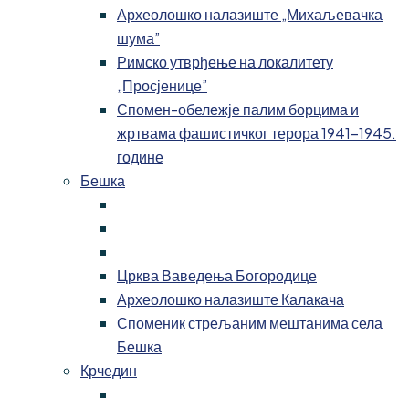
Археолошко налазиште „Михаљевачка
шума”
Римско утврђење на локалитету
„Просјенице”
Спомен-обележје палим борцима и
жртвама фашистичког терора 1941-1945.
године
Бешка
Црква Ваведења Богородице
Археолошко налазиште Калакача
Споменик стрељаним мештанима села
Бешка
Крчедин