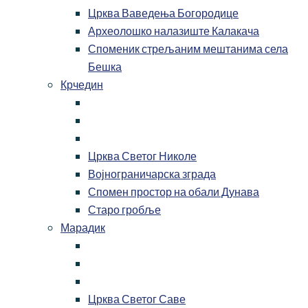
Црква Ваведења Богородице
Археолошко налазиште Калакача
Споменик стрељаним мештанима села
Бешка
Крчедин
Црква Светог Николе
Војнограничарска зграда
Спомен простор на обали Дунава
Старо гробље
Марадик
Црква Светог Саве