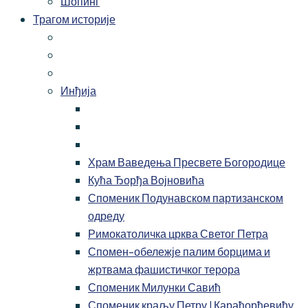
Шопинг
Трагом историје
Инђија
Храм Ваведења Пресвете Богородице
Кућа Ђорђа Војновића
Споменик Подунавском партизанском
одреду
Римокатоличка црква Светог Петра
Спомен-обележје палим борцима и
жртвама фашистичког терора
Споменик Милунки Савић
Споменик краљу Петру I Карађорђевићу