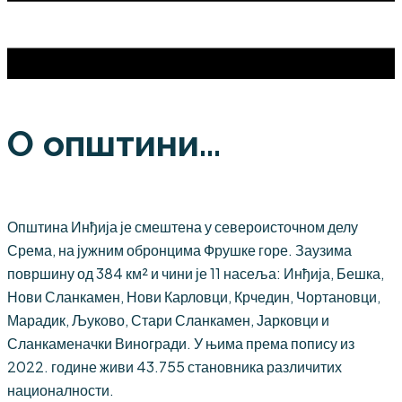
О општини...
Општина Инђија је смештена у североисточном делу
Срема, на јужним обронцима Фрушке горе. Заузима
површину од 384 км² и чини је 11 насеља: Инђија, Бешка,
Нови Сланкамен, Нови Карловци, Крчедин, Чортановци,
Марадик, Љуково, Стари Сланкамен, Јарковци и
Сланкаменачки Виногради. У њима према попису из
2022. године живи 43.755 становника различитих
националности.