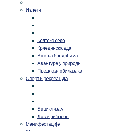
Излети
Келтско село
Крчединска ада
Вожња бродићима
Авантуре у природи
Предлози обилазака
Спорт и рекреација
Бициклизам
Лов и риболов
Манифестације