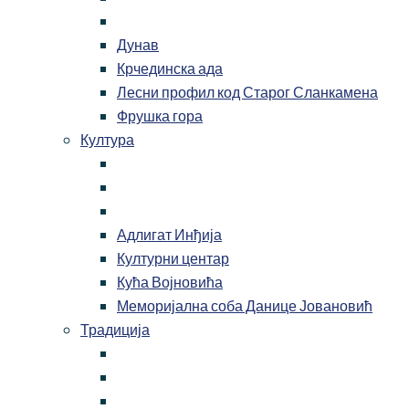
Дунав
Крчединска ада
Лесни профил код Старог Сланкамена
Фрушка гора
Култура
Адлигат Инђија
Културни центар
Кућа Војновића
Меморијална соба Данице Јовановић
Традиција