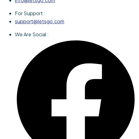
info@letsgo.com
For Support :
support@letsgo.com
We Are Social :