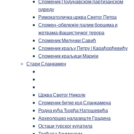
Споменик Подунавском партизанском
одреду
Римокатоличка црква Светог Петра
Спомен-обележје палим борцима и
жртвама фашистичког терора
Споменик Милунки Савић
Споменик краљу Петру I Карађорђевићу
Споменик краљици Марији
Стари Сланкамен
Црква Светог Николе
Споменик битке код Сланкамена
Родна кућа Ђорђа Натошевића
Археолошко налазиште Градина
Остаци турског купатила
Тврђава Акуминкум