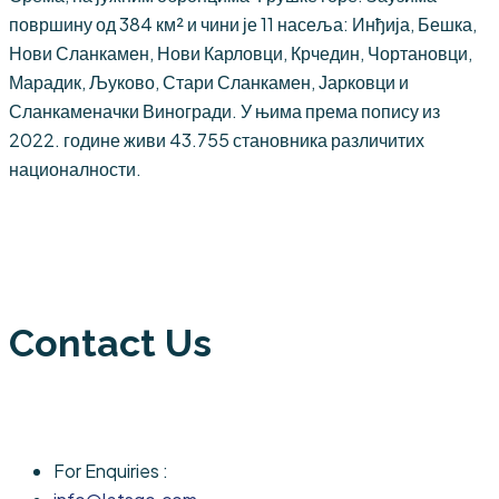
површину од 384 км² и чини је 11 насеља: Инђија, Бешка,
Нови Сланкамен, Нови Карловци, Крчедин, Чортановци,
Марадик, Љуково, Стари Сланкамен, Јарковци и
Сланкаменачки Виногради. У њима према попису из
2022. године живи 43.755 становника различитих
националности.
Contact Us
For Enquiries :