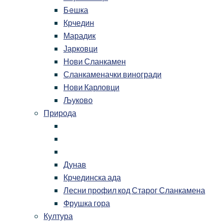
Бeшка
Крчедин
Марадик
Јарковци
Нови Сланкамен
Сланкаменачки виногради
Нови Карловци
Љуково
Природа
Дунав
Крчединска ада
Лесни профил код Старог Сланкамена
Фрушка гора
Култура