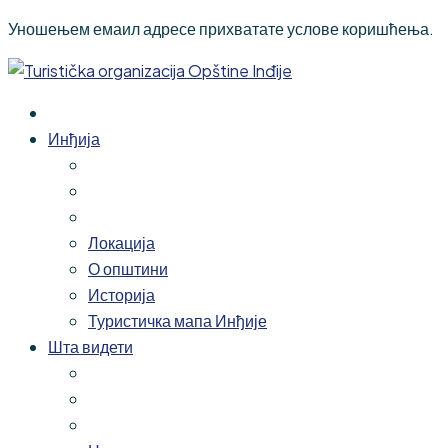
Уношењем емаил адресе прихватате услове коришћења.
Инђија
Локација
О општини
Историја
Туристичка мапа Инђије
Шта видети