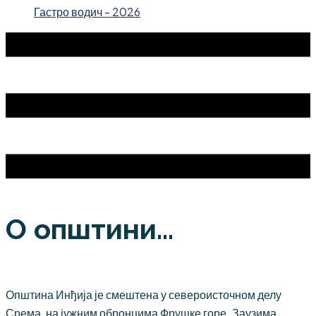
Гастро водич - 2026
О општини...
Општина Инђија је смештена у североисточном делу
Срема, на јужним обронцима Фрушке горе. Заузима