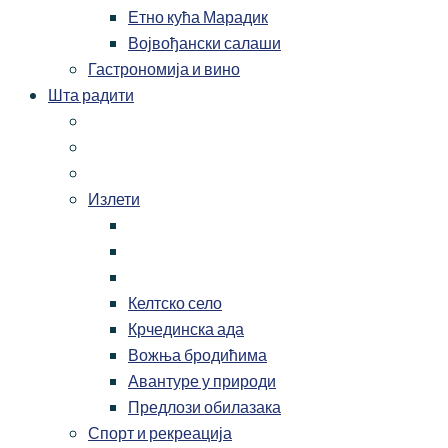
Етно кућа Марадик
Војвођански салаши
Гастрономија и вино
Шта радити
Излети
Келтско село
Крчединска ада
Вожња бродићима
Авантуре у природи
Предлози обилазака
Спорт и рекреација