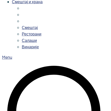
Смештај и храна
Смештај
Ресторани
Салаши
Винарије
Menu