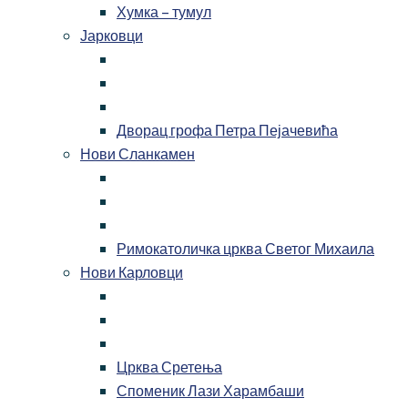
Хумка – тумул
Јарковци
Дворац грофа Петра Пејачевића
Нови Сланкамен
Римокатоличка црква Светог Михаила
Нови Карловци
Црква Сретења
Споменик Лази Харамбаши