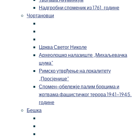
Надгробни споменик из 1761. године
Чортановци
Црква Светог Николе
Археолошко налазиште „Михаљевачка
шума”
Римско утврђење на локалитету
„Просјенице”
Спомен-обележје палим борцима и
жртвама фашистичког терора 1941-1945.
године
Бешка