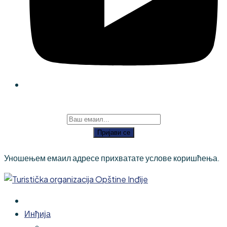
Пријави се
Уношењем емаил адресе прихватате услове коришћења.
Инђија