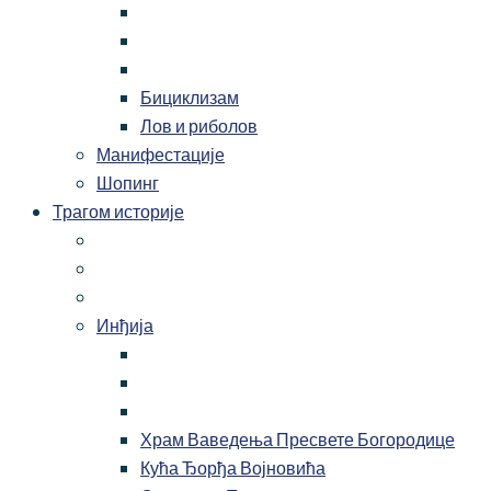
Бициклизам
Лов и риболов
Манифестације
Шопинг
Трагом историје
Инђија
Храм Ваведења Пресвете Богородице
Кућа Ђорђа Војновића