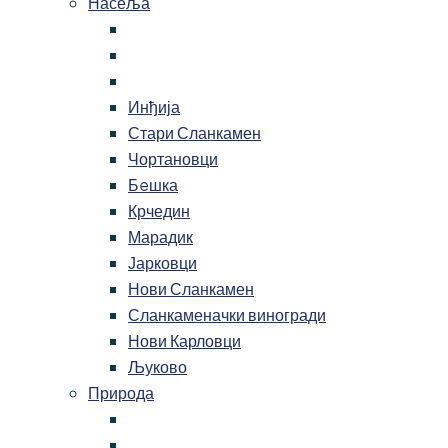
Насеља
Инђија
Стари Сланкамен
Чортановци
Бeшка
Крчедин
Марадик
Јарковци
Нови Сланкамен
Сланкаменачки виногради
Нови Карловци
Љуково
Природа