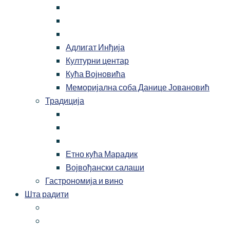
Адлигат Инђија
Културни центар
Кућа Војновића
Меморијална соба Данице Јовановић
Традиција
Етно кућа Марадик
Војвођански салаши
Гастрономија и вино
Шта радити