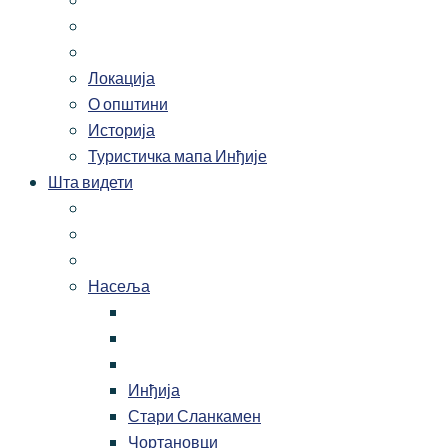
Локација
О општини
Историја
Туристичка мапа Инђије
Шта видети
Насеља
Инђија
Стари Сланкамен
Чортановци