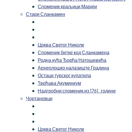
Споменик краљици Марији
Стари Сланкамен
Црква Светог Николе
Споменик битке код Сланкамена
Родна кућа Ђорђа Натошевића
Археолошко налазиште Градина
Остаци турског купатила
Тврђава Акуминкум
Надгробни споменик из 1761. године
Чортановци
Црква Светог Николе