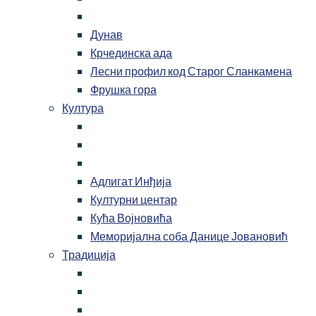
Дунав
Крчединска ада
Лесни профил код Старог Сланкамена
Фрушка гора
Култура
Адлигат Инђија
Културни центар
Кућа Војновића
Меморијална соба Данице Јовановић
Традиција