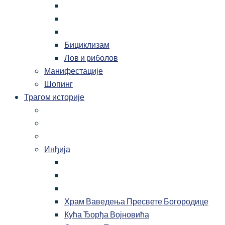
Бициклизам
Лов и риболов
Манифестације
Шопинг
Трагом историје
Инђија
Храм Ваведења Пресвете Богородице
Кућа Ђорђа Војновића