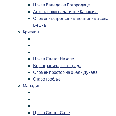
Црква Ваведења Богородице
Археолошко налазиште Калакача
Споменик стрељаним мештанима села
Бешка
Крчедин
Црква Светог Николе
Војнограничарска зграда
Спомен простор на обали Дунава
Старо гробље
Марадик
Црква Светог Саве