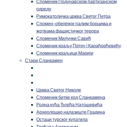
Споменик Подунавском партизанском
одреду
Римокатоличка црква Светог Петра
Спомен-обележје палим борцима и
жртвама фашистичког терора
Споменик Милунки Савић
Споменик краљу Петру I Карађорђевићу
Споменик краљици Марији
Стари Сланкамен
Црква Светог Николе
Споменик битке код Сланкамена
Родна кућа Ђорђа Натошевића
Археолошко налазиште Градина
Остаци турског купатила
Тврђава Акуминкум