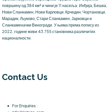
површину од 384 км² и чини је 11 насеља: Инђија, Бешка,
Нови Сланкамен, Нови Карловци, Крчедин, Чортановци,
Марадик, Љуково, Стари Сланкамен, Јарковци и
Сланкаменачки Виногради. У њима према попису из
2022. године живи 43.755 становника различитих
националности.
Contact Us
For Enquiries :