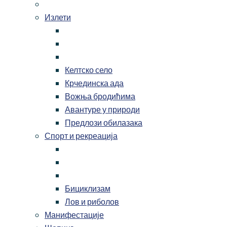
Излети
Келтско село
Крчединска ада
Вожња бродићима
Авантуре у природи
Предлози обилазака
Спорт и рекреација
Бициклизам
Лов и риболов
Манифестације