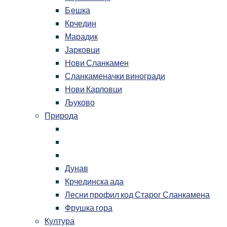
Бeшка
Крчедин
Марадик
Јарковци
Нови Сланкамен
Сланкаменачки виногради
Нови Карловци
Љуково
Природа
Дунав
Крчединска ада
Лесни профил код Старог Сланкамена
Фрушка гора
Култура