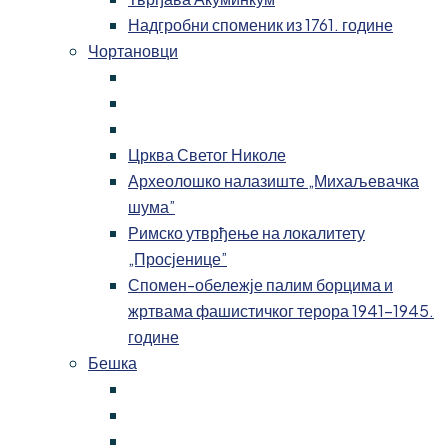
Надгробни споменик из 1761. године
Чортановци
Црква Светог Николе
Археолошко налазиште „Михаљевачка
шума”
Римско утврђење на локалитету
„Просјенице”
Спомен-обележје палим борцима и
жртвама фашистичког терора 1941-1945.
године
Бешка