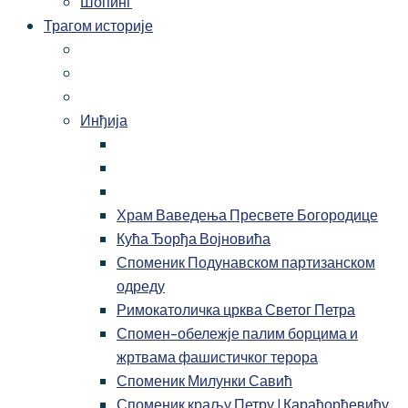
Шопинг
Трагом историје
Инђија
Храм Ваведења Пресвете Богородице
Кућа Ђорђа Војновића
Споменик Подунавском партизанском
одреду
Римокатоличка црква Светог Петра
Спомен-обележје палим борцима и
жртвама фашистичког терора
Споменик Милунки Савић
Споменик краљу Петру I Карађорђевићу