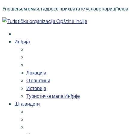
Уношењем емаил адресе прихватате услове коришћења.
Инђија
Локација
О општини
Историја
Туристичка мапа Инђије
Шта видети