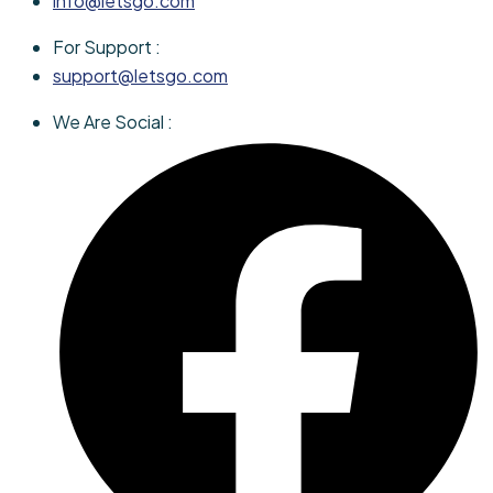
info@letsgo.com
For Support :
support@letsgo.com
We Are Social :