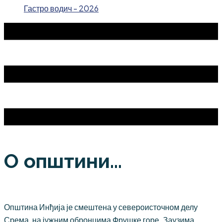
Гастро водич - 2026
О општини...
Општина Инђија је смештена у североисточном делу
Срема, на јужним обронцима Фрушке горе. Заузима