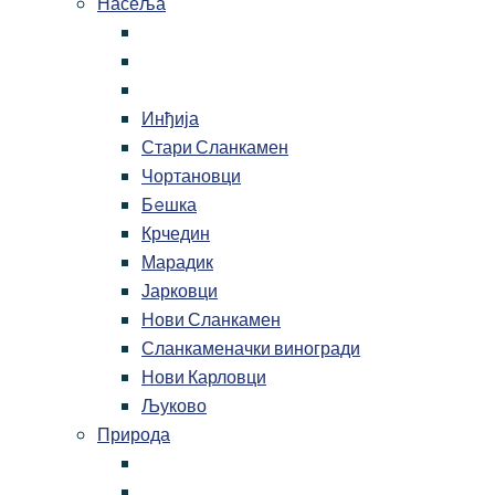
Насеља
Инђија
Стари Сланкамен
Чортановци
Бeшка
Крчедин
Марадик
Јарковци
Нови Сланкамен
Сланкаменачки виногради
Нови Карловци
Љуково
Природа