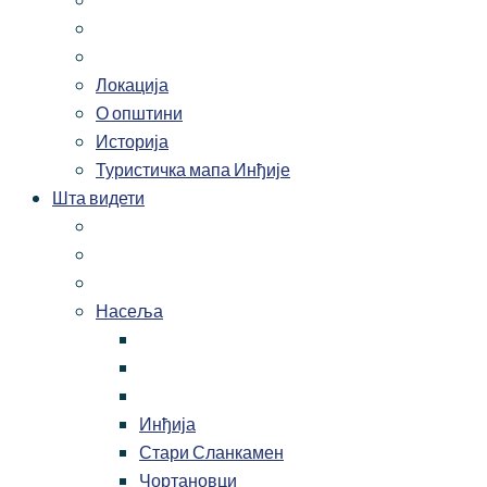
Локација
О општини
Историја
Туристичка мапа Инђије
Шта видети
Насеља
Инђија
Стари Сланкамен
Чортановци