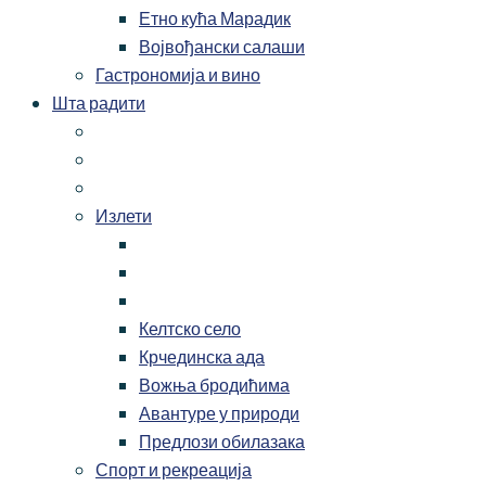
Етно кућа Марадик
Војвођански салаши
Гастрономија и вино
Шта радити
Излети
Келтско село
Крчединска ада
Вожња бродићима
Авантуре у природи
Предлози обилазака
Спорт и рекреација