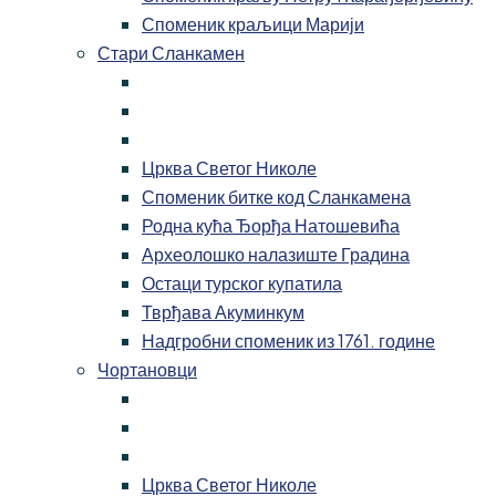
Споменик краљици Марији
Стари Сланкамен
Црква Светог Николе
Споменик битке код Сланкамена
Родна кућа Ђорђа Натошевића
Археолошко налазиште Градина
Остаци турског купатила
Тврђава Акуминкум
Надгробни споменик из 1761. године
Чортановци
Црква Светог Николе