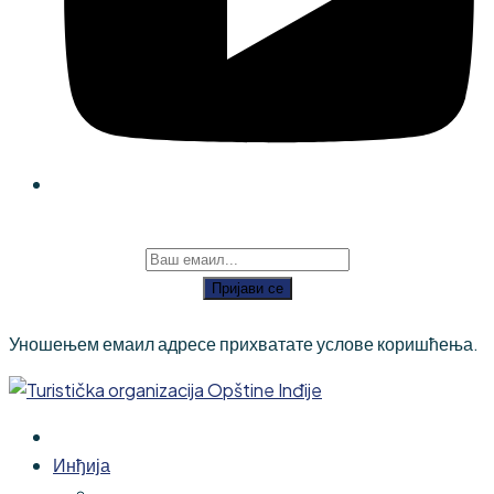
Пријави се
Уношењем емаил адресе прихватате услове коришћења.
Инђија