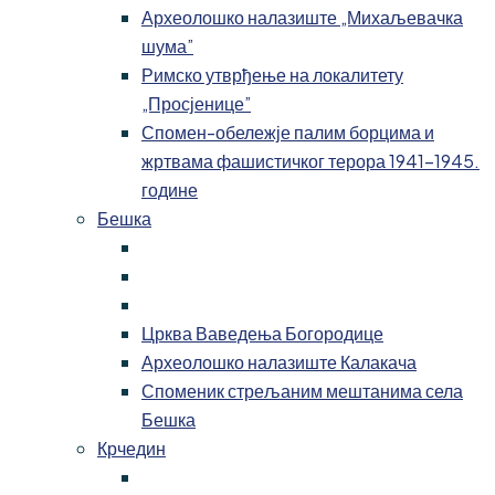
Археолошко налазиште „Михаљевачка
шума”
Римско утврђење на локалитету
„Просјенице”
Спомен-обележје палим борцима и
жртвама фашистичког терора 1941-1945.
године
Бешка
Црква Ваведења Богородице
Археолошко налазиште Калакача
Споменик стрељаним мештанима села
Бешка
Крчедин