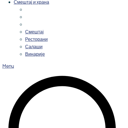
Смештај и храна
Смештај
Ресторани
Салаши
Винарије
Menu