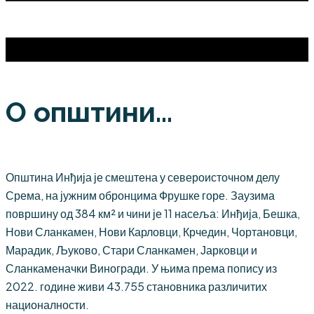
О општини...
Општина Инђија је смештена у североисточном делу
Срема, на јужним обронцима Фрушке горе. Заузима
површину од 384 км² и чини је 11 насеља: Инђија, Бешка,
Нови Сланкамен, Нови Карловци, Крчедин, Чортановци,
Марадик, Љуково, Стари Сланкамен, Јарковци и
Сланкаменачки Виногради. У њима према попису из
2022. године живи 43.755 становника различитих
националности.