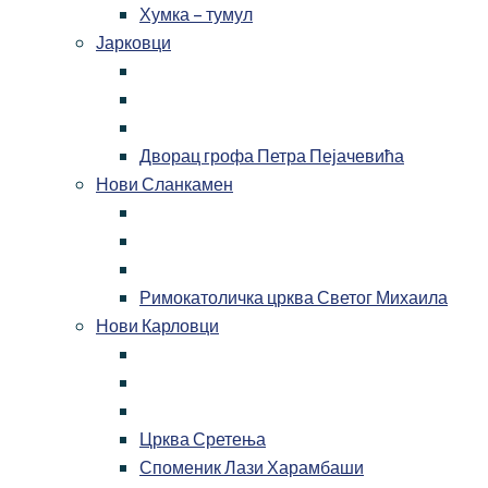
Хумка – тумул
Јарковци
Дворац грофа Петра Пејачевића
Нови Сланкамен
Римокатоличка црква Светог Михаила
Нови Карловци
Црква Сретења
Споменик Лази Харамбаши