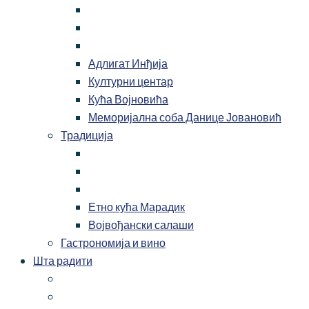
Адлигат Инђија
Културни центар
Кућа Војновића
Меморијална соба Данице Јовановић
Традиција
Етно кућа Марадик
Војвођански салаши
Гастрономија и вино
Шта радити