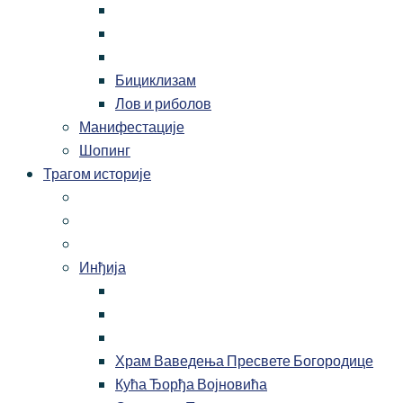
Бициклизам
Лов и риболов
Манифестације
Шопинг
Трагом историје
Инђија
Храм Ваведења Пресвете Богородице
Кућа Ђорђа Војновића