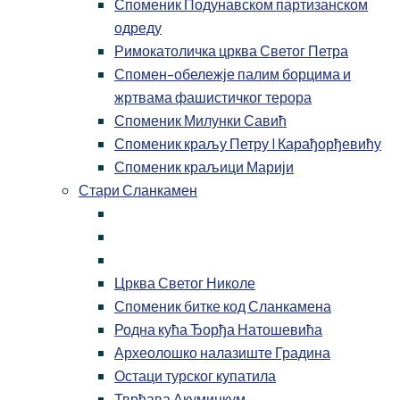
Споменик Подунавском партизанском
одреду
Римокатоличка црква Светог Петра
Спомен-обележје палим борцима и
жртвама фашистичког терора
Споменик Милунки Савић
Споменик краљу Петру I Карађорђевићу
Споменик краљици Марији
Стари Сланкамен
Црква Светог Николе
Споменик битке код Сланкамена
Родна кућа Ђорђа Натошевића
Археолошко налазиште Градина
Остаци турског купатила
Тврђава Акуминкум