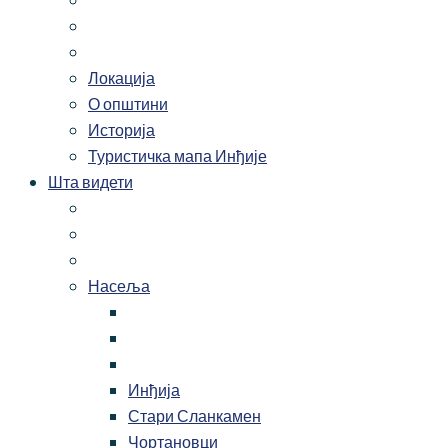
Локација
О општини
Историја
Туристичка мапа Инђије
Шта видети
Насеља
Инђија
Стари Сланкамен
Чортановци