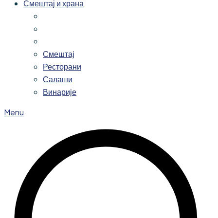
Смештај и храна
Смештај
Ресторани
Салаши
Винарије
Menu