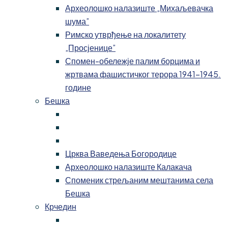
Археолошко налазиште „Михаљевачка
шума”
Римско утврђење на локалитету
„Просјенице”
Спомен-обележје палим борцима и
жртвама фашистичког терора 1941-1945.
године
Бешка
Црква Ваведења Богородице
Археолошко налазиште Калакача
Споменик стрељаним мештанима села
Бешка
Крчедин