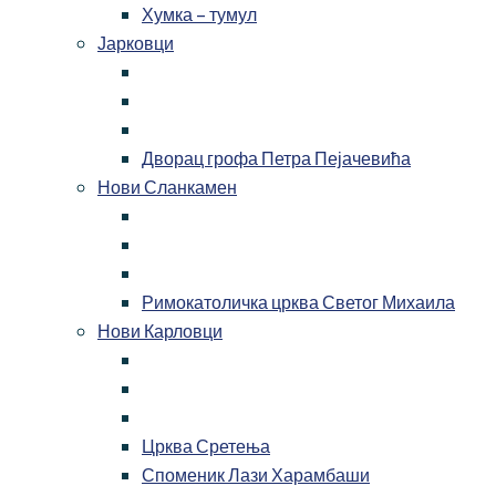
Хумка – тумул
Јарковци
Дворац грофа Петра Пејачевића
Нови Сланкамен
Римокатоличка црква Светог Михаила
Нови Карловци
Црква Сретења
Споменик Лази Харамбаши