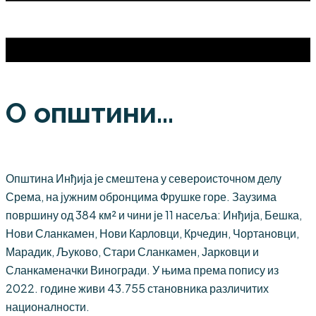
О општини...
Општина Инђија је смештена у североисточном делу
Срема, на јужним обронцима Фрушке горе. Заузима
површину од 384 км² и чини је 11 насеља: Инђија, Бешка,
Нови Сланкамен, Нови Карловци, Крчедин, Чортановци,
Марадик, Љуково, Стари Сланкамен, Јарковци и
Сланкаменачки Виногради. У њима према попису из
2022. године живи 43.755 становника различитих
националности.