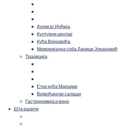
Адлигат Инђија
Културни центар
Кућа Војновића
Меморијална соба Данице Јовановић
Традиција
Етно кућа Марадик
Војвођански салаши
Гастрономија и вино
Шта радити