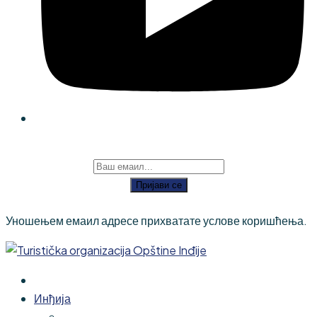
Пријави се
Уношењем емаил адресе прихватате услове коришћења.
Инђија