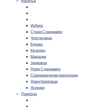
Насеља
Инђија
Стари Сланкамен
Чортановци
Бeшка
Крчедин
Марадик
Јарковци
Нови Сланкамен
Сланкаменачки виногради
Нови Карловци
Љуково
Природа