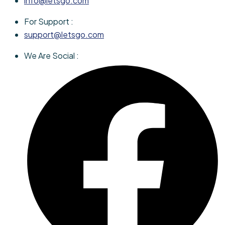
info@letsgo.com
For Support :
support@letsgo.com
We Are Social :