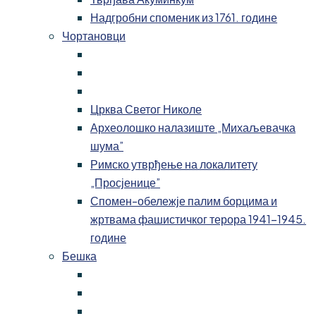
Надгробни споменик из 1761. године
Чортановци
Црква Светог Николе
Археолошко налазиште „Михаљевачка
шума”
Римско утврђење на локалитету
„Просјенице”
Спомен-обележје палим борцима и
жртвама фашистичког терора 1941-1945.
године
Бешка