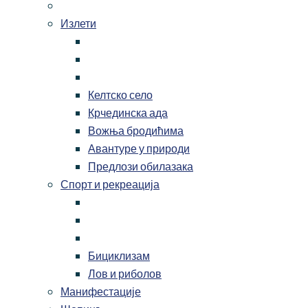
Излети
Келтско село
Крчединска ада
Вожња бродићима
Авантуре у природи
Предлози обилазака
Спорт и рекреација
Бициклизам
Лов и риболов
Манифестације