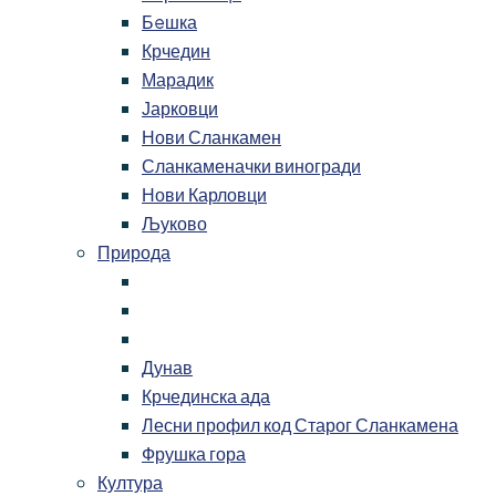
Бeшка
Крчедин
Марадик
Јарковци
Нови Сланкамен
Сланкаменачки виногради
Нови Карловци
Љуково
Природа
Дунав
Крчединска ада
Лесни профил код Старог Сланкамена
Фрушка гора
Култура