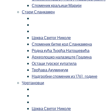
Споменик краљици Марији
Стари Сланкамен
Црква Светог Николе
Споменик битке код Сланкамена
Родна кућа Ђорђа Натошевића
Археолошко налазиште Градина
Остаци турског купатила
Тврђава Акуминкум
Надгробни споменик из 1761. године
Чортановци
Црква Светог Николе