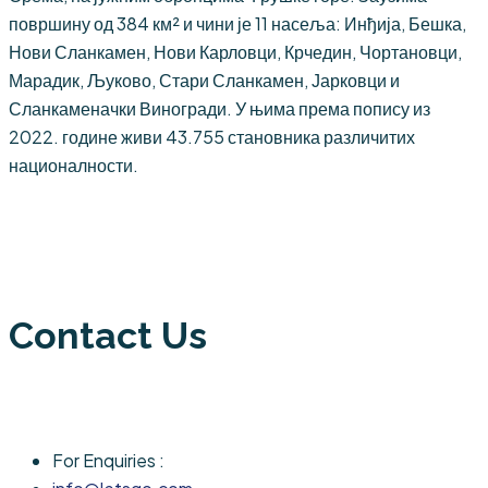
површину од 384 км² и чини је 11 насеља: Инђија, Бешка,
Нови Сланкамен, Нови Карловци, Крчедин, Чортановци,
Марадик, Љуково, Стари Сланкамен, Јарковци и
Сланкаменачки Виногради. У њима према попису из
2022. године живи 43.755 становника различитих
националности.
Contact Us
For Enquiries :