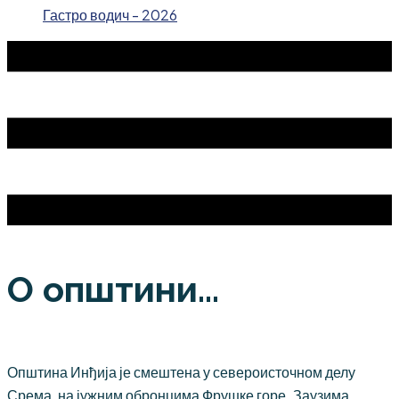
Гастро водич - 2026
О општини...
Општина Инђија је смештена у североисточном делу
Срема, на јужним обронцима Фрушке горе. Заузима