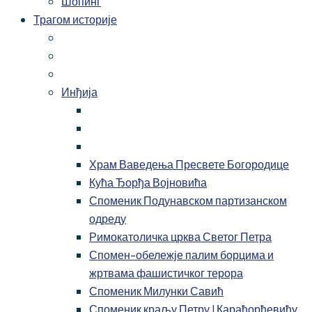
Шопинг
Трагом историје
Инђија
Храм Ваведења Пресвете Богородице
Кућа Ђорђа Војновића
Споменик Подунавском партизанском
одреду
Римокатоличка црква Светог Петра
Спомен-обележје палим борцима и
жртвама фашистичког терора
Споменик Милунки Савић
Споменик краљу Петру I Карађорђевићу