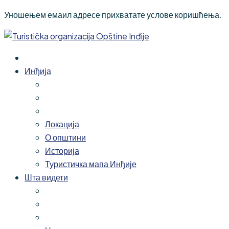
Уношењем емаил адресе прихватате услове коришћења.
Инђија
Локација
О општини
Историја
Туристичка мапа Инђије
Шта видети