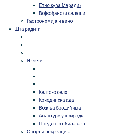
Етно кућа Марадик
Војвођански салаши
Гастрономија и вино
Шта радити
Излети
Келтско село
Крчединска ада
Вожња бродићима
Авантуре у природи
Предлози обилазака
Спорт и рекреација