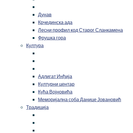
Дунав
Крчединска ада
Лесни профил код Старог Сланкамена
Фрушка гора
Култура
Адлигат Инђија
Културни центар
Кућа Војновића
Меморијална соба Данице Јовановић
Традиција