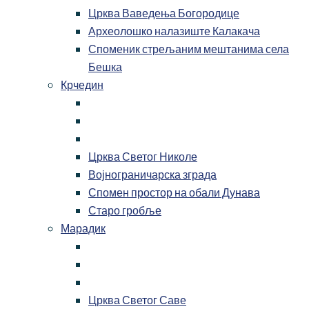
Црква Ваведења Богородице
Археолошко налазиште Калакача
Споменик стрељаним мештанима села
Бешка
Крчедин
Црква Светог Николе
Војнограничарска зграда
Спомен простор на обали Дунава
Старо гробље
Марадик
Црква Светог Саве