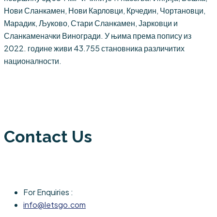
Нови Сланкамен, Нови Карловци, Крчедин, Чортановци,
Марадик, Љуково, Стари Сланкамен, Јарковци и
Сланкаменачки Виногради. У њима према попису из
2022. године живи 43.755 становника различитих
националности.
Contact Us
For Enquiries :
info@letsgo.com