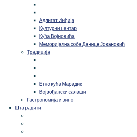
Адлигат Инђија
Културни центар
Кућа Војновића
Меморијална соба Данице Јовановић
Традиција
Етно кућа Марадик
Војвођански салаши
Гастрономија и вино
Шта радити