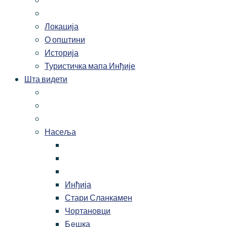
Локација
О општини
Историја
Туристичка мапа Инђије
Шта видети
Насеља
Инђија
Стари Сланкамен
Чортановци
Бeшка