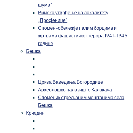
шума”
Римско утврђење на локалитету
„Просјенице”
Спомен-обележје палим борцима и
жртвама фашистичког терора 1941-1945.
године
Бешка
Црква Ваведења Богородице
Археолошко налазиште Калакача
Споменик стрељаним мештанима села
Бешка
Крчедин