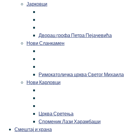
Јарковци
Дворац грофа Петра Пејачевића
Нови Сланкамен
Римокатоличка црква Светог Михаила
Нови Карловци
Црква Сретења
Споменик Лази Харамбаши
Смештај и храна