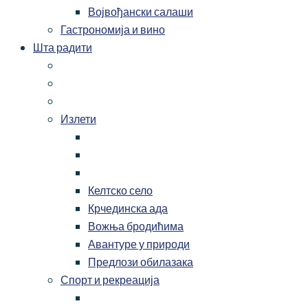
Војвођански салаши
Гастрономија и вино
Шта радити
Излети
Келтско село
Крчединска ада
Вожња бродићима
Авантуре у природи
Предлози обилазака
Спорт и рекреација