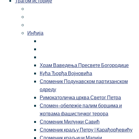
Трагом историје
Инђија
Храм Ваведења Пресвете Богородице
Кућа Ђорђа Војновића
Споменик Подунавском партизанском
одреду
Римокатоличка црква Светог Петра
Спомен-обележје палим борцима и
жртвама фашистичког терора
Споменик Милунки Савић
Споменик краљу Петру I Карађорђевићу
Споменик краљици Марији