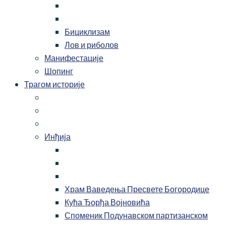
Бициклизам
Лов и риболов
Манифестације
Шопинг
Трагом историје
Инђија
Храм Ваведења Пресвете Богородице
Кућа Ђорђа Војновића
Споменик Подунавском партизанском