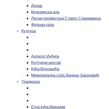
Дунав
Крчединска ада
Лесни профил код Старог Сланкамена
Фрушка гора
Култура
Адлигат Инђија
Културни центар
Кућа Војновића
Меморијална соба Данице Јовановић
Традиција
Етно кућа Марадик