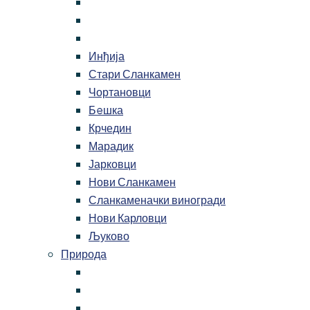
Инђија
Стари Сланкамен
Чортановци
Бeшка
Крчедин
Марадик
Јарковци
Нови Сланкамен
Сланкаменачки виногради
Нови Карловци
Љуково
Природа