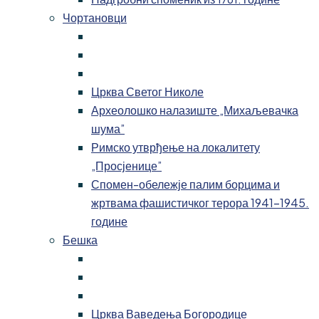
Чортановци
Црква Светог Николе
Археолошко налазиште „Михаљевачка
шума”
Римско утврђење на локалитету
„Просјенице”
Спомен-обележје палим борцима и
жртвама фашистичког терора 1941-1945.
године
Бешка
Црква Ваведења Богородице