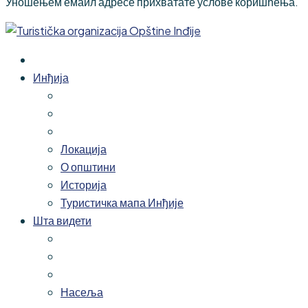
Уношењем емаил адресе прихватате услове коришћења.
Инђија
Локација
О општини
Историја
Туристичка мапа Инђије
Шта видети
Насеља