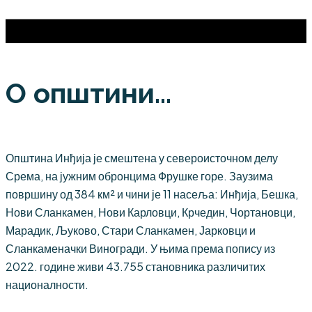
О општини...
Општина Инђија је смештена у североисточном делу
Срема, на јужним обронцима Фрушке горе. Заузима
површину од 384 км² и чини је 11 насеља: Инђија, Бешка,
Нови Сланкамен, Нови Карловци, Крчедин, Чортановци,
Марадик, Љуково, Стари Сланкамен, Јарковци и
Сланкаменачки Виногради. У њима према попису из
2022. године живи 43.755 становника различитих
националности.