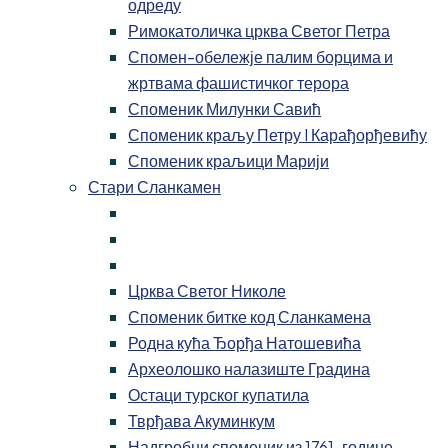
одреду
Римокатоличка црква Светог Петра
Спомен-обележје палим борцима и
жртвама фашистичког терора
Споменик Милунки Савић
Споменик краљу Петру I Карађорђевићу
Споменик краљици Марији
Стари Сланкамен
Црква Светог Николе
Споменик битке код Сланкамена
Родна кућа Ђорђа Натошевића
Археолошко налазиште Градина
Остаци турског купатила
Тврђава Акуминкум
Надгробни споменик из 1761. године