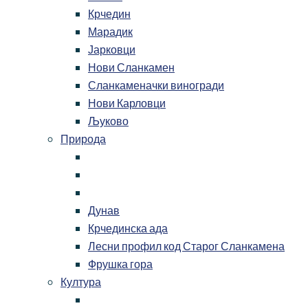
Крчедин
Марадик
Јарковци
Нови Сланкамен
Сланкаменачки виногради
Нови Карловци
Љуково
Природа
Дунав
Крчединска ада
Лесни профил код Старог Сланкамена
Фрушка гора
Култура