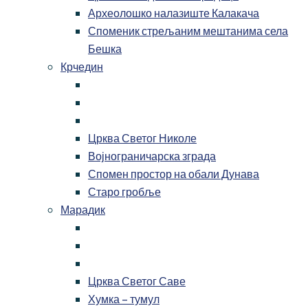
Археолошко налазиште Калакача
Споменик стрељаним мештанима села
Бешка
Крчедин
Црква Светог Николе
Војнограничарска зграда
Спомен простор на обали Дунава
Старо гробље
Марадик
Црква Светог Саве
Хумка – тумул