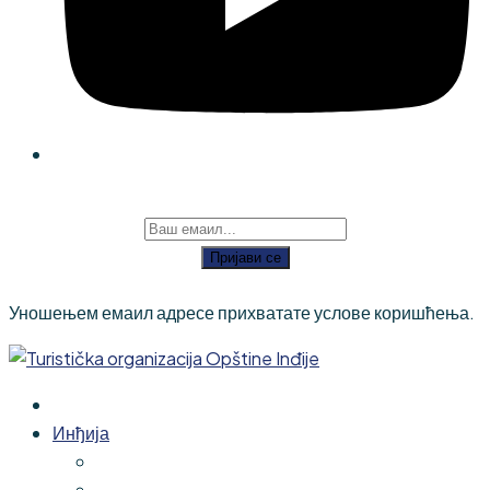
Пријави се
Уношењем емаил адресе прихватате услове коришћења.
Инђија