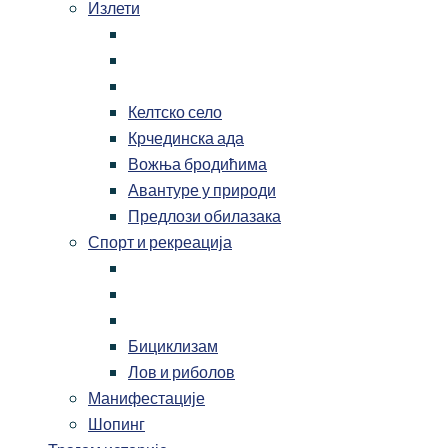
Излети
Келтско село
Крчединска ада
Вожња бродићима
Авантуре у природи
Предлози обилазака
Спорт и рекреација
Бициклизам
Лов и риболов
Манифестације
Шопинг