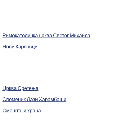
Римокатоличка црква Светог Михаила
Нови Карловци
Црква Сретења
Споменик Лази Харамбаши
Смештај и храна