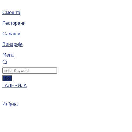
Смештај
Ресторани
Салаши
Винарије
Menu
ГАЛЕРИЈА
Инђија