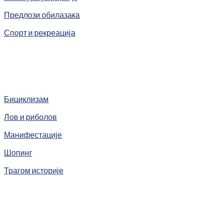
Предлози обилазака
Спорт и рекреација
Бициклизам
Лов и риболов
Манифестације
Шопинг
Трагом историје