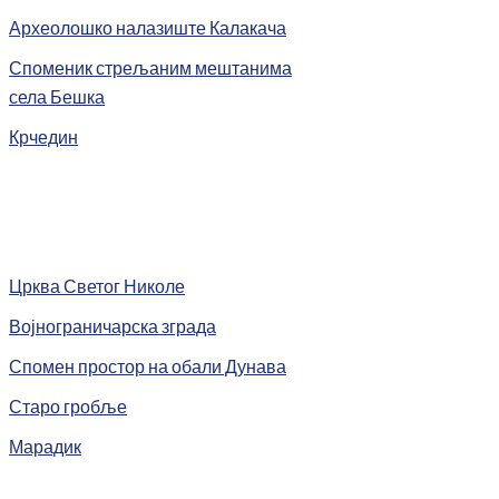
Археолошко налазиште Калакача
Споменик стрељаним мештанима
села Бешка
Крчедин
Црква Светог Николе
Војнограничарска зграда
Спомен простор на обали Дунава
Старо гробље
Марадик