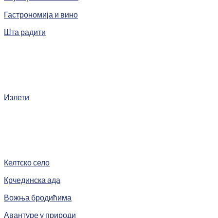
Гастрономија и вино
Шта радити
Излети
Келтско село
Крчединска ада
Вожња бродићима
Авантуре у природи