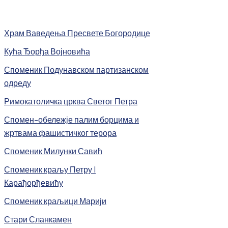
Храм Ваведења Пресвете Богородице
Кућа Ђорђа Војновића
Споменик Подунавском партизанском
одреду
Римокатоличка црква Светог Петра
Спомен-обележје палим борцима и
жртвама фашистичког терора
Споменик Милунки Савић
Споменик краљу Петру I
Карађорђевићу
Споменик краљици Марији
Стари Сланкамен