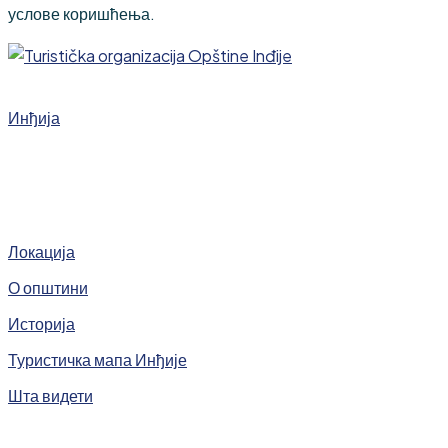
услове коришћења.
Инђија
Локација
О општини
Историја
Туристичка мапа Инђије
Шта видети