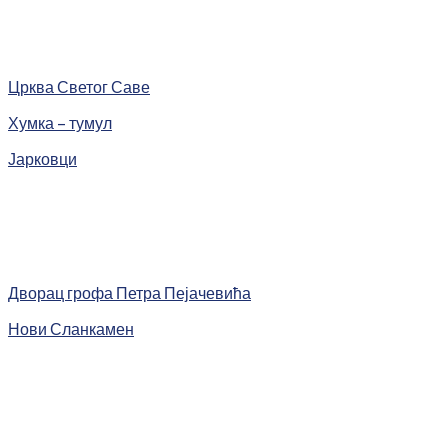
Црква Светог Саве
Хумка – тумул
Јарковци
Дворац грофа Петра Пејачевића
Нови Сланкамен