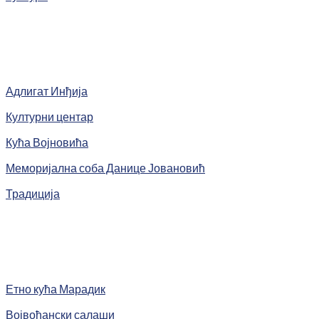
Адлигат Инђија
Културни центар
Кућа Војновића
Меморијална соба Данице Јовановић
Традиција
Етно кућа Марадик
Војвођански салаши