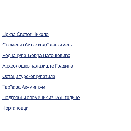
Црква Светог Николе
Споменик битке код Сланкамена
Родна кућа Ђорђа Натошевића
Археолошко налазиште Градина
Остаци турског купатила
Тврђава Акуминкум
Надгробни споменик из 1761. године
Чортановци