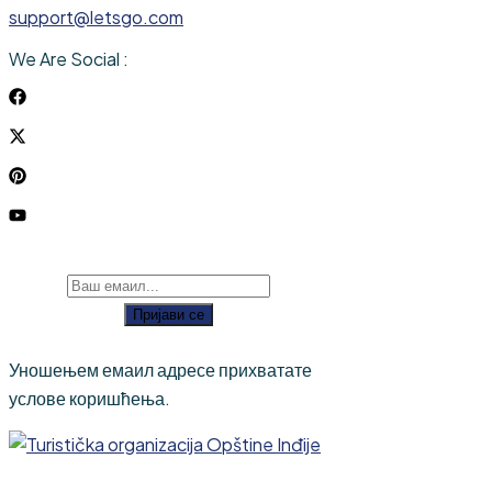
support@letsgo.com
We Are Social :
Пријави се
Уношењем емаил адресе прихватате
услове коришћења.