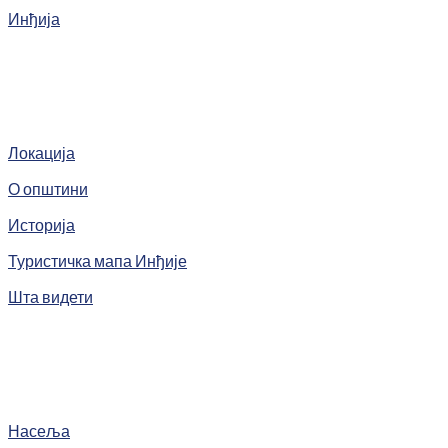
Инђија
Локација
О општини
Историја
Туристичка мапа Инђије
Шта видети
Насеља