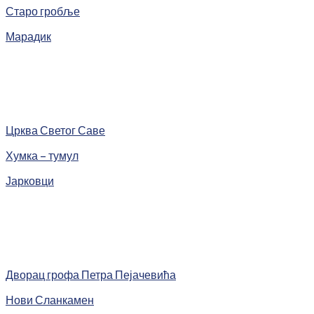
Старо гробље
Марадик
Црква Светог Саве
Хумка – тумул
Јарковци
Дворац грофа Петра Пејачевића
Нови Сланкамен