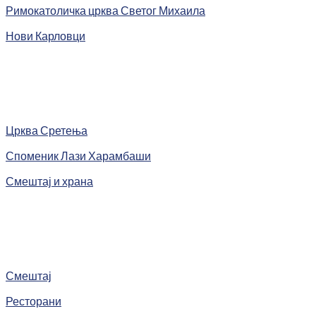
Римокатоличка црква Светог Михаила
Нови Карловци
Црква Сретења
Споменик Лази Харамбаши
Смештај и храна
Смештај
Ресторани