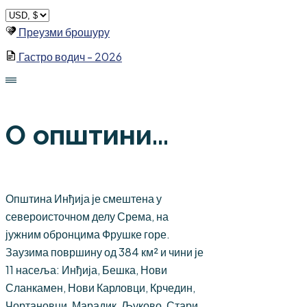
Skip
to
Преузми брошуру
content
Гастро водич - 2026
О општини...
Општина Инђија је смештена у
североисточном делу Срема, на
јужним обронцима Фрушке горе.
Заузима површину од 384 км² и чини је
11 насеља: Инђија, Бешка, Нови
Сланкамен, Нови Карловци, Крчедин,
Чортановци, Марадик, Љуково, Стари