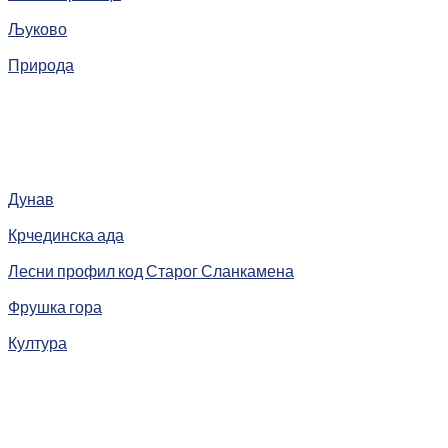
Љуково
Природа
Дунав
Крчединска ада
Лесни профил код Старог Сланкамена
Фрушка гора
Култура