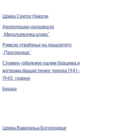
Црква Светог Николе
Археолошко налазиште
„Михаљевачка шума”
Римско утврђење на локалитету
„Просјенице”
Спомен-обележје палим борцима и
жртвама фашистичког терора 1941-
1945. године
Бешка
Црква Ваведења Богородице