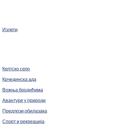
Излети
Келтско село
Крчединска ада
Вожња бродићима
Авантуре у природи
Предлози обилазака
Спорт и рекреација