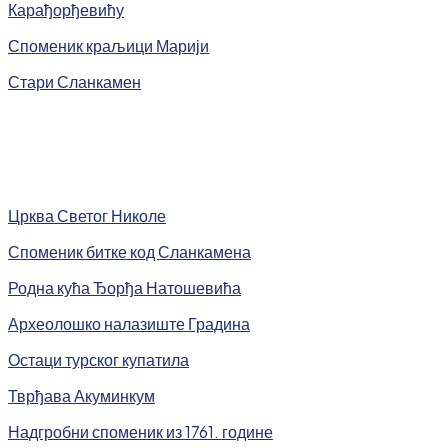
Карађорђевићу
Споменик краљици Марији
Стари Сланкамен
Црква Светог Николе
Споменик битке код Сланкамена
Родна кућа Ђорђа Натошевића
Археолошко налазиште Градина
Остаци турског купатила
Тврђава Акуминкум
Надгробни споменик из 1761. године