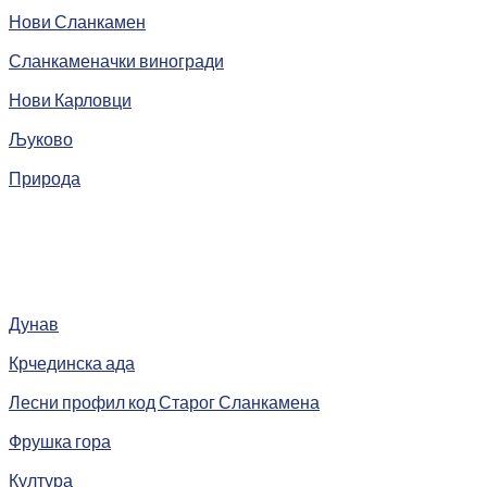
Нови Сланкамен
Сланкаменачки виногради
Нови Карловци
Љуково
Природа
Дунав
Крчединска ада
Лесни профил код Старог Сланкамена
Фрушка гора
Култура