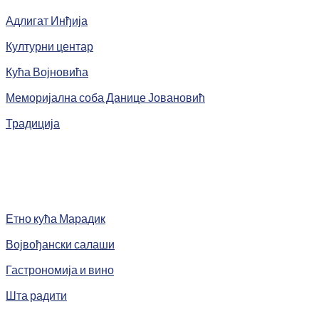
Адлигат Инђија
Културни центар
Кућа Војновића
Меморијална соба Данице Јовановић
Традиција
Етно кућа Марадик
Војвођански салаши
Гастрономија и вино
Шта радити