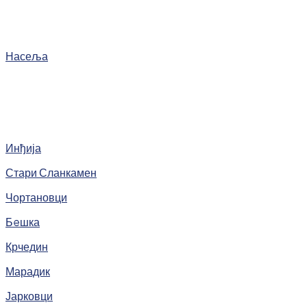
Насеља
Инђија
Стари Сланкамен
Чортановци
Бeшка
Крчедин
Марадик
Јарковци