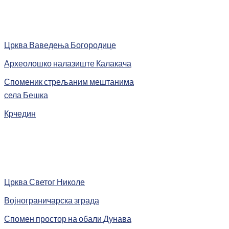
Црква Ваведења Богородице
Археолошко налазиште Калакача
Споменик стрељаним мештанима
села Бешка
Крчедин
Црква Светог Николе
Војнограничарска зграда
Спомен простор на обали Дунава