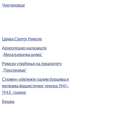
Чортановци
Црква Светог Николе
Археолошко налазиште
„Михаљевачка шума”
Римско утврђење на локалитету
„Просјенице”
Спомен-обележје палим борцима и
жртвама фашистичког терора 1941-
1945. године
Бешка