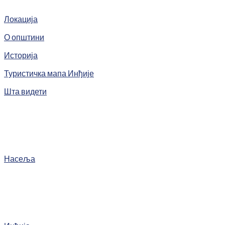
Локација
О општини
Историја
Туристичка мапа Инђије
Шта видети
Насеља