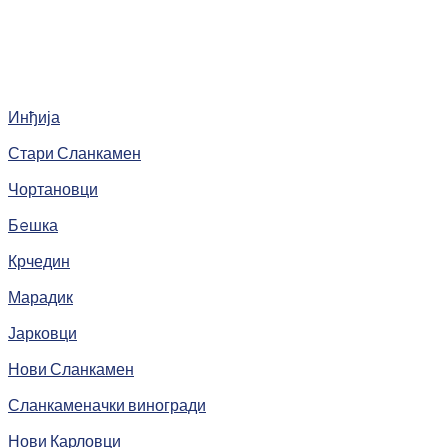
Инђија
Стари Сланкамен
Чортановци
Бeшка
Крчедин
Марадик
Јарковци
Нови Сланкамен
Сланкаменачки виногради
Нови Карловци