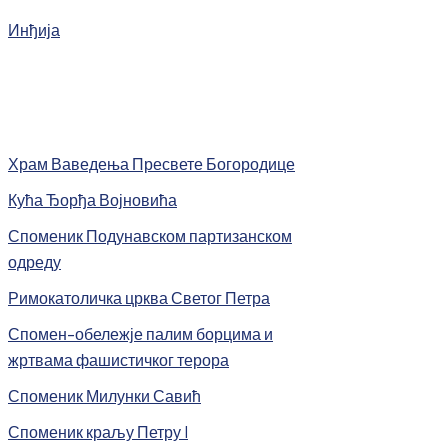
Инђија
Храм Ваведења Пресвете Богородице
Кућа Ђорђа Војновића
Споменик Подунавском партизанском
одреду
Римокатоличка црква Светог Петра
Спомен-обележје палим борцима и
жртвама фашистичког терора
Споменик Милунки Савић
Споменик краљу Петру I