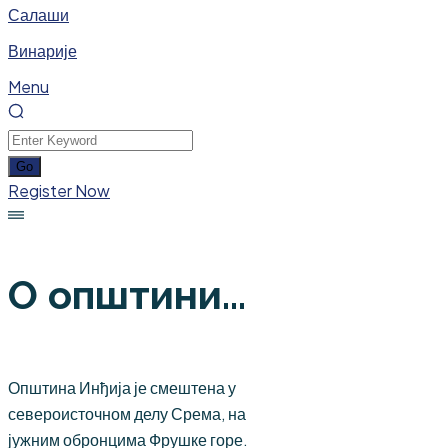
Салаши
Винарије
Menu
Register Now
О општини...
Општина Инђија је смештена у
североисточном делу Срема, на
јужним обронцима Фрушке горе.