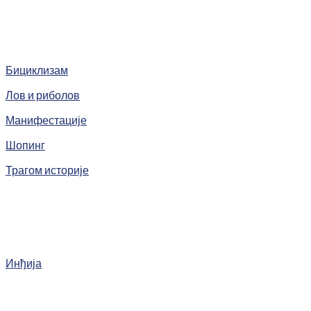
Бициклизам
Лов и риболов
Манифестације
Шопинг
Трагом историје
Инђија