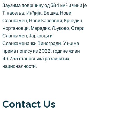
Заузима површину од 384 км² и чини је
11 насеља: Инђија, Бешка, Нови
Сланкамен, Нови Карловци, Крчедин,
Чортановци, Марадик, Љуково, Стари
Сланкамен, Јарковци и
Сланкаменачки Виногради. У њима
према попису из 2022. године живи
43.755 становника различитих
националности.
Contact Us