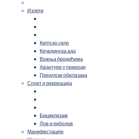
Излети
Келтско село
Крчединска ада
Вожња бродићима
Авантуре у природи
Предлози обилазака
Спорт и рекреација
Бициклизам
Лов и риболов
Манифестације