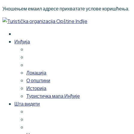
Уношењем емаил адресе прихватате услове коришћења.
Инђија
Локација
О општини
Историја
Туристичка мапа Инђије
Шта видети