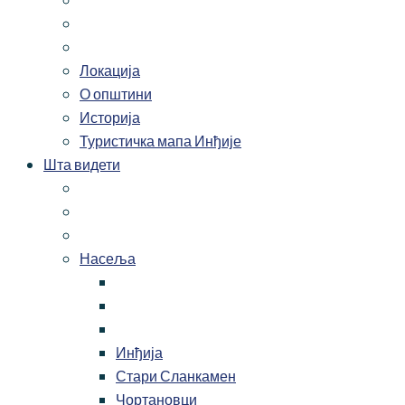
Локација
О општини
Историја
Туристичка мапа Инђије
Шта видети
Насеља
Инђија
Стари Сланкамен
Чортановци