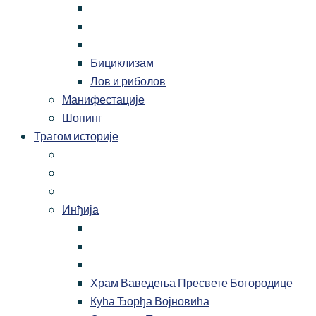
Бициклизам
Лов и риболов
Манифестације
Шопинг
Трагом историје
Инђија
Храм Ваведења Пресвете Богородице
Кућа Ђорђа Војновића