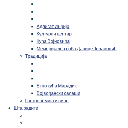
Адлигат Инђија
Културни центар
Кућа Војновића
Меморијална соба Данице Јовановић
Традиција
Етно кућа Марадик
Војвођански салаши
Гастрономија и вино
Шта радити