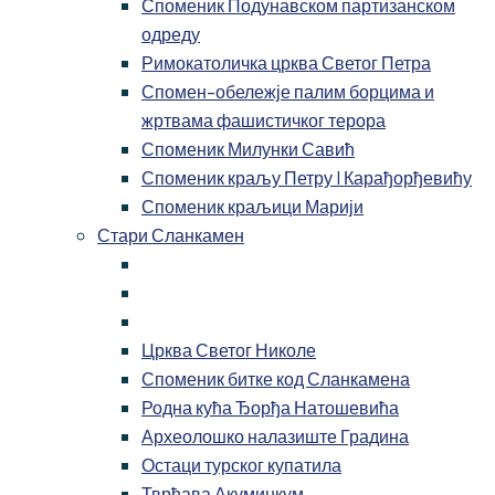
Споменик Подунавском партизанском
одреду
Римокатоличка црква Светог Петра
Спомен-обележје палим борцима и
жртвама фашистичког терора
Споменик Милунки Савић
Споменик краљу Петру I Карађорђевићу
Споменик краљици Марији
Стари Сланкамен
Црква Светог Николе
Споменик битке код Сланкамена
Родна кућа Ђорђа Натошевића
Археолошко налазиште Градина
Остаци турског купатила
Тврђава Акуминкум