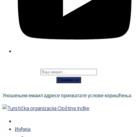
Пријави се
Уношењем емаил адресе прихватате услове коришћења.
Инђија