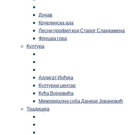
Дунав
Крчединска ада
Лесни профил код Старог Сланкамена
Фрушка гора
Култура
Адлигат Инђија
Културни центар
Кућа Војновића
Меморијална соба Данице Јовановић
Традиција