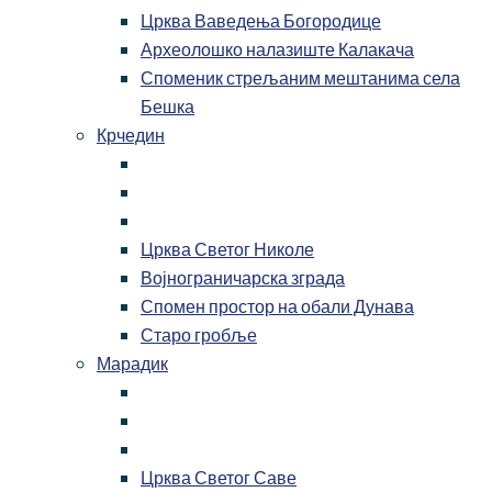
Црква Ваведења Богородице
Археолошко налазиште Калакача
Споменик стрељаним мештанима села
Бешка
Крчедин
Црква Светог Николе
Војнограничарска зграда
Спомен простор на обали Дунава
Старо гробље
Марадик
Црква Светог Саве