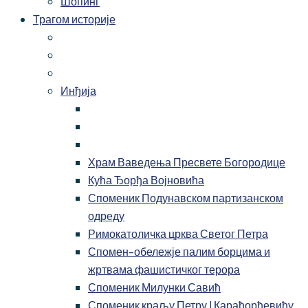
Шопинг
Трагом историје
Инђија
Храм Ваведења Пресвете Богородице
Кућа Ђорђа Војновића
Споменик Подунавском партизанском
одреду
Римокатоличка црква Светог Петра
Спомен-обележје палим борцима и
жртвама фашистичког терора
Споменик Милунки Савић
Споменик краљу Петру I Карађорђевићу