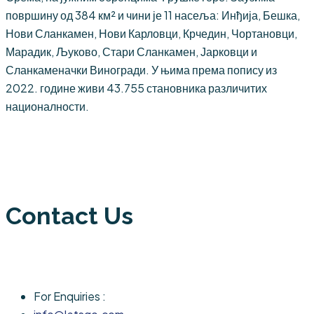
површину од 384 км² и чини је 11 насеља: Инђија, Бешка,
Нови Сланкамен, Нови Карловци, Крчедин, Чортановци,
Марадик, Љуково, Стари Сланкамен, Јарковци и
Сланкаменачки Виногради. У њима према попису из
2022. године живи 43.755 становника различитих
националности.
Contact Us
For Enquiries :