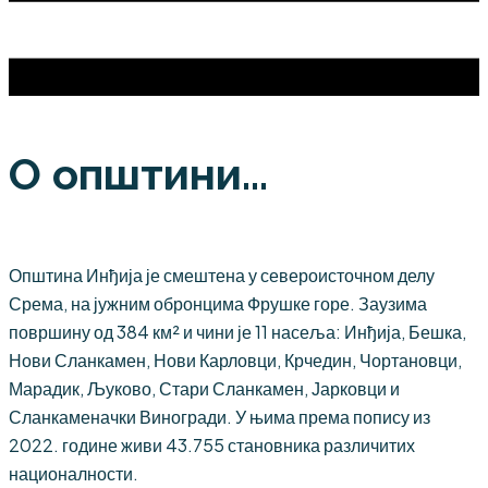
О општини...
Општина Инђија је смештена у североисточном делу
Срема, на јужним обронцима Фрушке горе. Заузима
површину од 384 км² и чини је 11 насеља: Инђија, Бешка,
Нови Сланкамен, Нови Карловци, Крчедин, Чортановци,
Марадик, Љуково, Стари Сланкамен, Јарковци и
Сланкаменачки Виногради. У њима према попису из
2022. године живи 43.755 становника различитих
националности.