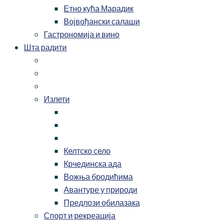
Етно кућа Марадик
Војвођански салаши
Гастрономија и вино
Шта радити
Излети
Келтско село
Крчединска ада
Вожња бродићима
Авантуре у природи
Предлози обилазака
Спорт и рекреација