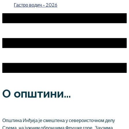
Гастро водич - 2026
О општини...
Општина Инђија је смештена у североисточном делу
Срема, на јужним обронцима Фрушке горе. Заузима