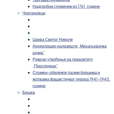
Надгробни споменик из 1761. године
Чортановци
Црква Светог Николе
Археолошко налазиште „Михаљевачка
шума”
Римско утврђење на локалитету
„Просјенице”
Спомен-обележје палим борцима и
жртвама фашистичког терора 1941-1945.
године
Бешка