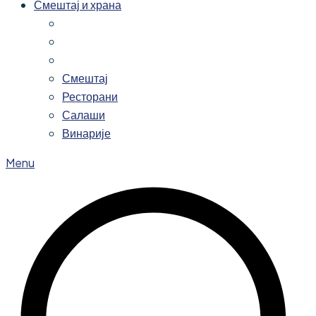
Смештај и храна
Смештај
Ресторани
Салаши
Винарије
Menu