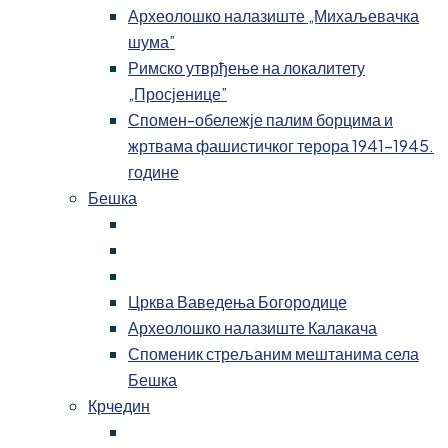
Археолошко налазиште „Михаљевачка
шума”
Римско утврђење на локалитету
„Просјенице”
Спомен-обележје палим борцима и
жртвама фашистичког терора 1941-1945.
године
Бешка
Црква Ваведења Богородице
Археолошко налазиште Калакача
Споменик стрељаним мештанима села
Бешка
Крчедин