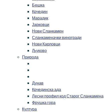
Бeшка
Крчедин
Марадик
Јарковци
Нови Сланкамен
Сланкаменачки виногради
Нови Карловци
Љуково
Природа
Дунав
Крчединска ада
Лесни профил код Старог Сланкамена
Фрушка гора
Култура