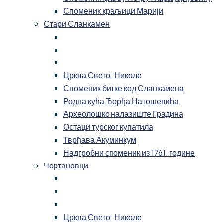
Споменик краљици Марији
Стари Сланкамен
Црква Светог Николе
Споменик битке код Сланкамена
Родна кућа Ђорђа Натошевића
Археолошко налазиште Градина
Остаци турског купатила
Тврђава Акуминкум
Надгробни споменик из 1761. године
Чортановци
Црква Светог Николе