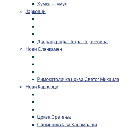
Хумка – тумул
Јарковци
Дворац грофа Петра Пејачевића
Нови Сланкамен
Римокатоличка црква Светог Михаила
Нови Карловци
Црква Сретења
Споменик Лази Харамбаши