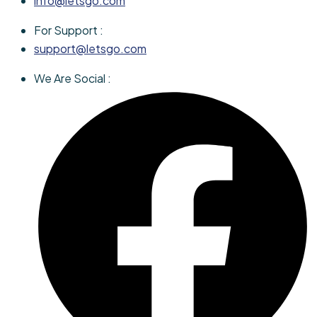
info@letsgo.com
For Support :
support@letsgo.com
We Are Social :