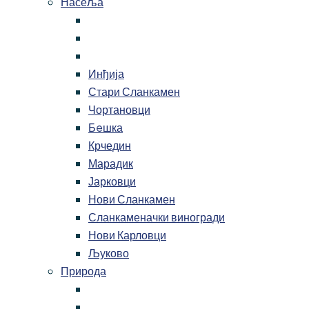
Насеља
Инђија
Стари Сланкамен
Чортановци
Бeшка
Крчедин
Марадик
Јарковци
Нови Сланкамен
Сланкаменачки виногради
Нови Карловци
Љуково
Природа