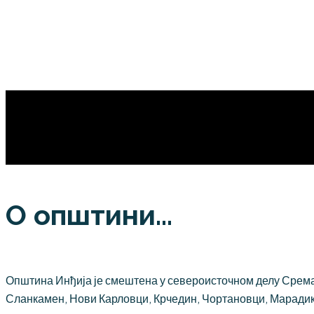
О општини...
Општина Инђија је смештена у североисточном делу Срема,
Сланкамен, Нови Карловци, Крчедин, Чортановци, Марадик