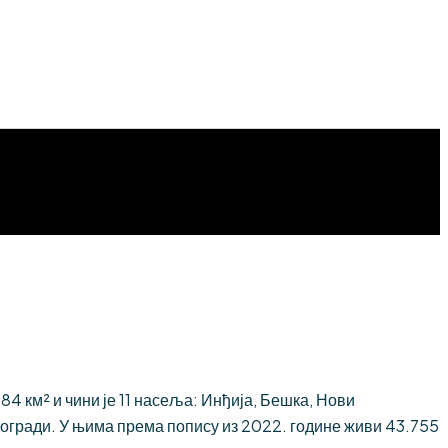
 км² и чини је 11 насеља: Инђија, Бешка, Нови
огради. У њима према попису из 2022. године живи 43.755