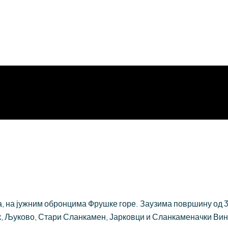
 на јужним обронцима Фрушке горе. Заузима површину од 384
, Љуково, Стари Сланкамен, Јарковци и Сланкаменачки Вин