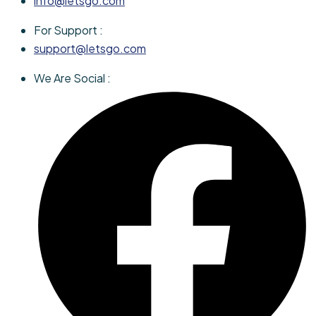
info@letsgo.com
For Support :
support@letsgo.com
We Are Social :