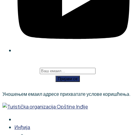
Пријави се
Уношењем емаил адресе прихватате услове коришћења.
Инђија