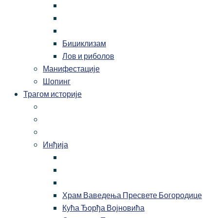
Бициклизам
Лов и риболов
Манифестације
Шопинг
Трагом историје
Инђија
Храм Ваведења Пресвете Богородице
Кућа Ђорђа Војновића