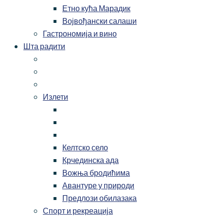
Етно кућа Марадик
Војвођански салаши
Гастрономија и вино
Шта радити
Излети
Келтско село
Крчединска ада
Вожња бродићима
Авантуре у природи
Предлози обилазака
Спорт и рекреација