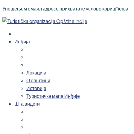
Уношењем емаил адресе прихватате услове коришћења.
Инђија
Локација
О општини
Историја
Туристичка мапа Инђије
Шта видети