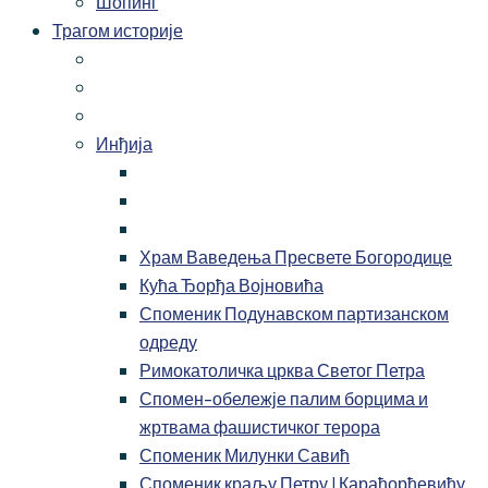
Шопинг
Трагом историје
Инђија
Храм Ваведења Пресвете Богородице
Кућа Ђорђа Војновића
Споменик Подунавском партизанском
одреду
Римокатоличка црква Светог Петра
Спомен-обележје палим борцима и
жртвама фашистичког терора
Споменик Милунки Савић
Споменик краљу Петру I Карађорђевићу