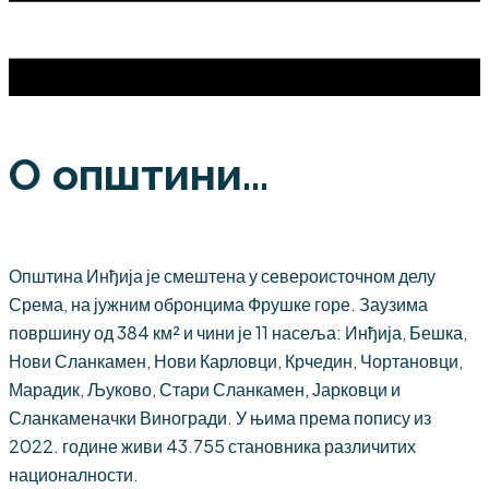
О општини...
Општина Инђија је смештена у североисточном делу
Срема, на јужним обронцима Фрушке горе. Заузима
површину од 384 км² и чини је 11 насеља: Инђија, Бешка,
Нови Сланкамен, Нови Карловци, Крчедин, Чортановци,
Марадик, Љуково, Стари Сланкамен, Јарковци и
Сланкаменачки Виногради. У њима према попису из
2022. године живи 43.755 становника различитих
националности.