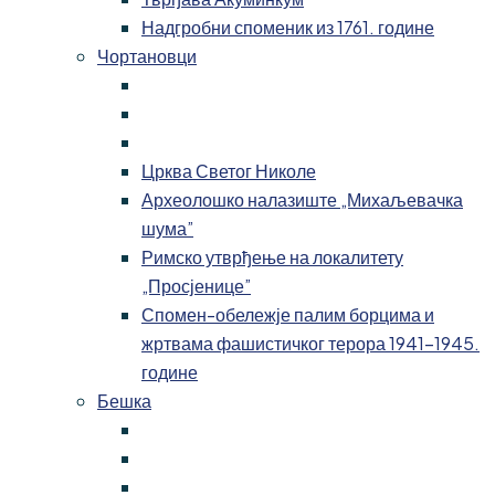
Надгробни споменик из 1761. године
Чортановци
Црква Светог Николе
Археолошко налазиште „Михаљевачка
шума”
Римско утврђење на локалитету
„Просјенице”
Спомен-обележје палим борцима и
жртвама фашистичког терора 1941-1945.
године
Бешка