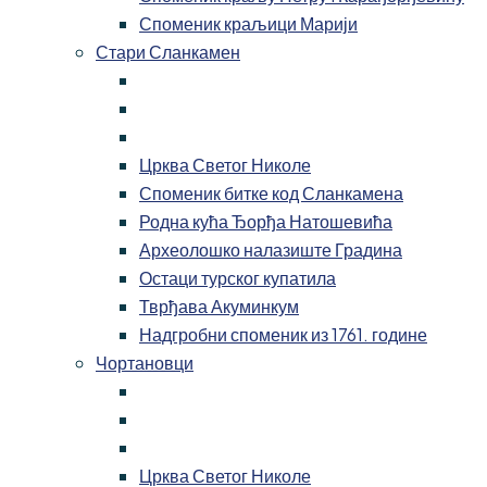
Споменик краљици Марији
Стари Сланкамен
Црква Светог Николе
Споменик битке код Сланкамена
Родна кућа Ђорђа Натошевића
Археолошко налазиште Градина
Остаци турског купатила
Тврђава Акуминкум
Надгробни споменик из 1761. године
Чортановци
Црква Светог Николе