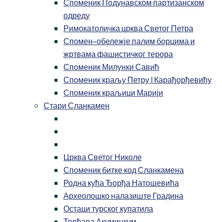
Споменик Подунавском партизанском
одреду
Римокатоличка црква Светог Петра
Спомен-обележје палим борцима и
жртвама фашистичког терора
Споменик Милунки Савић
Споменик краљу Петру I Карађорђевићу
Споменик краљици Марији
Стари Сланкамен
Црква Светог Николе
Споменик битке код Сланкамена
Родна кућа Ђорђа Натошевића
Археолошко налазиште Градина
Остаци турског купатила
Тврђава Акуминкум