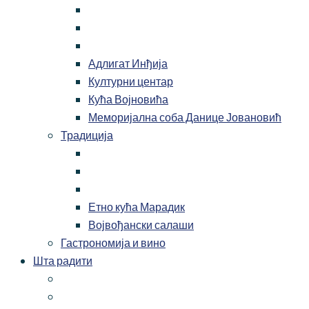
Адлигат Инђија
Културни центар
Кућа Војновића
Меморијална соба Данице Јовановић
Традиција
Етно кућа Марадик
Војвођански салаши
Гастрономија и вино
Шта радити