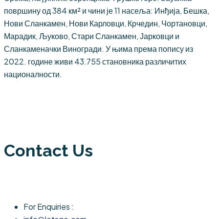
површину од 384 км² и чини је 11 насеља: Инђија, Бешка,
Нови Сланкамен, Нови Карловци, Крчедин, Чортановци,
Марадик, Љуково, Стари Сланкамен, Јарковци и
Сланкаменачки Виногради. У њима према попису из
2022. године живи 43.755 становника различитих
националности.
Contact Us
For Enquiries :