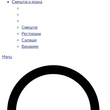
Смештај и храна
Смештај
Ресторани
Салаши
Винарије
Menu