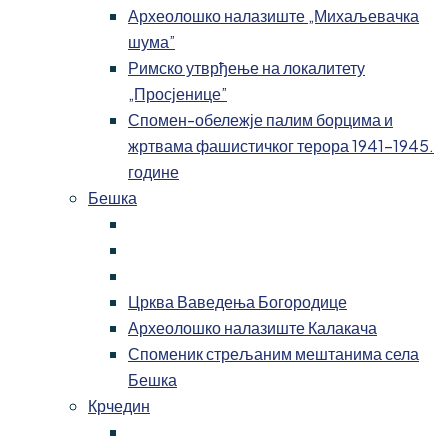
Археолошко налазиште „Михаљевачка
шума”
Римско утврђење на локалитету
„Просјенице”
Спомен-обележје палим борцима и
жртвама фашистичког терора 1941-1945.
године
Бешка
Црква Ваведења Богородице
Археолошко налазиште Калакача
Споменик стрељаним мештанима села
Бешка
Крчедин