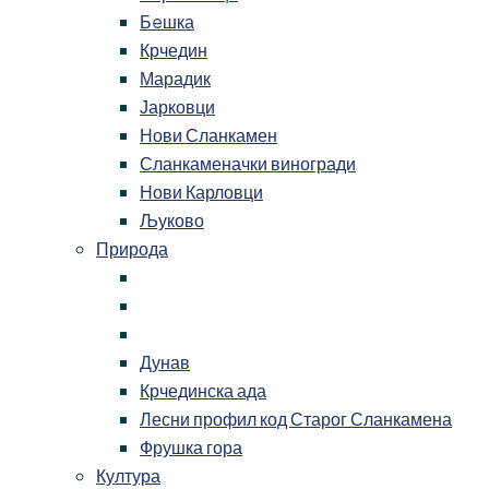
Бeшка
Крчедин
Марадик
Јарковци
Нови Сланкамен
Сланкаменачки виногради
Нови Карловци
Љуково
Природа
Дунав
Крчединска ада
Лесни профил код Старог Сланкамена
Фрушка гора
Култура