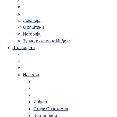
Локација
О општини
Историја
Туристичка мапа Инђије
Шта видети
Насеља
Инђија
Стари Сланкамен
Чортановци