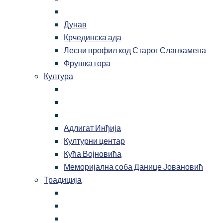
Дунав
Крчединска ада
Лесни профил код Старог Сланкамена
Фрушка гора
Култура
Адлигат Инђија
Културни центар
Кућа Војновића
Меморијална соба Данице Јовановић
Традиција