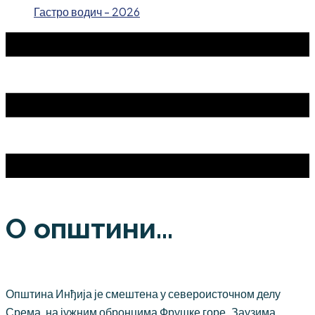
Гастро водич - 2026
О општини...
Општина Инђија је смештена у североисточном делу
Срема, на јужним обронцима Фрушке горе. Заузима