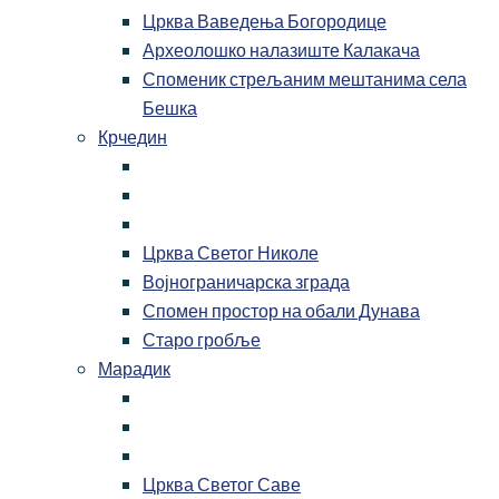
Црква Ваведења Богородице
Археолошко налазиште Калакача
Споменик стрељаним мештанима села
Бешка
Крчедин
Црква Светог Николе
Војнограничарска зграда
Спомен простор на обали Дунава
Старо гробље
Марадик
Црква Светог Саве