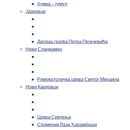
Хумка – тумул
Јарковци
Дворац грофа Петра Пејачевића
Нови Сланкамен
Римокатоличка црква Светог Михаила
Нови Карловци
Црква Сретења
Споменик Лази Харамбаши