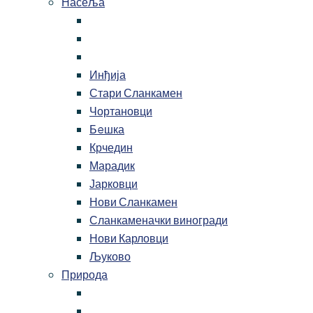
Насеља
Инђија
Стари Сланкамен
Чортановци
Бeшка
Крчедин
Марадик
Јарковци
Нови Сланкамен
Сланкаменачки виногради
Нови Карловци
Љуково
Природа