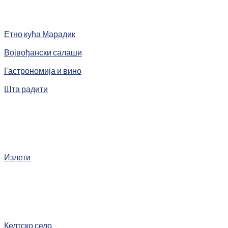
Етно кућа Марадик
Војвођански салаши
Гастрономија и вино
Шта радити
Излети
Келтско село