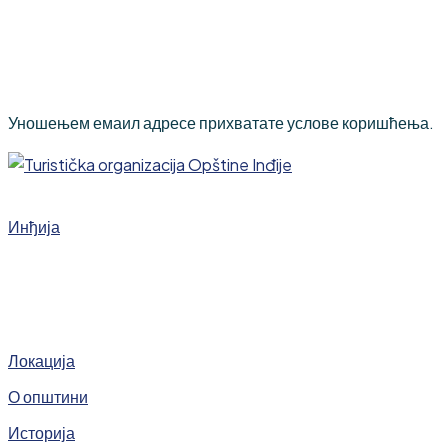
Уношењем емаил адресе прихватате услове коришћења.
Инђија
Локација
О општини
Историја