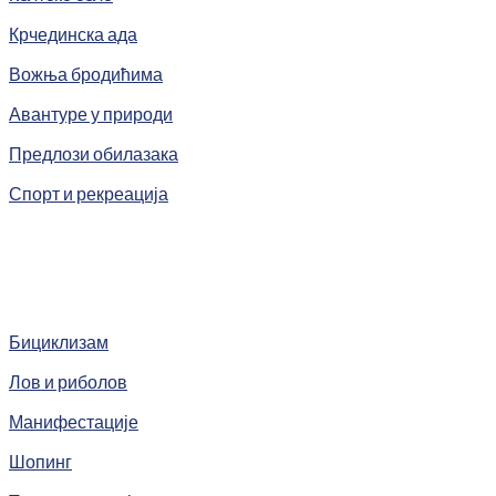
Крчединска ада
Вожња бродићима
Авантуре у природи
Предлози обилазака
Спорт и рекреација
Бициклизам
Лов и риболов
Манифестације
Шопинг