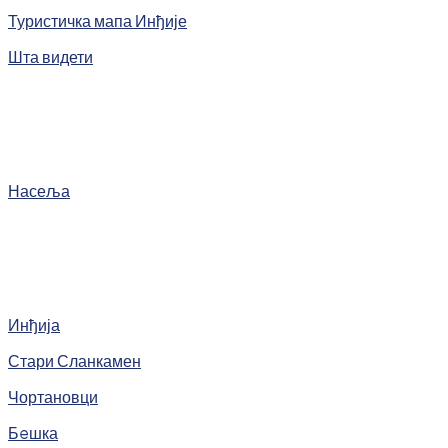
Туристичка мапа Инђије
Шта видети
Насеља
Инђија
Стари Сланкамен
Чортановци
Бeшка