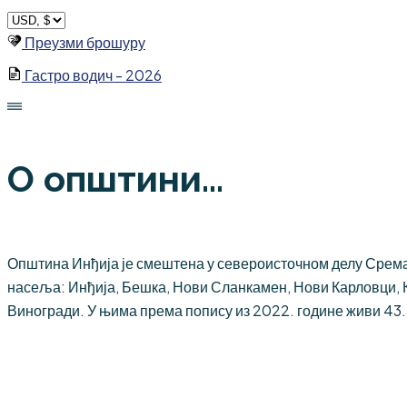
Skip
to
Преузми брошуру
content
Гастро водич - 2026
О општини...
Општина Инђија је смештена у североисточном делу Срема,
насеља: Инђија, Бешка, Нови Сланкамен, Нови Карловци, 
Виногради. У њима према попису из 2022. године живи 43