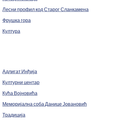
Лесни профил код Старог Сланкамена
Фрушка гора
Култура
Адлигат Инђија
Културни центар
Кућа Војновића
Меморијална соба Данице Јовановић
Традиција