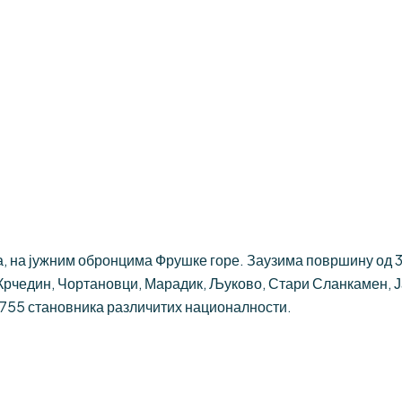
 на јужним обронцима Фрушке горе. Заузима површину од 384
Крчедин, Чортановци, Марадик, Љуково, Стари Сланкамен, 
.755 становника различитих националности.