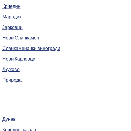
Крчедин
Марадик
Јарковци
Нови Сланкамен
Сланкаменачки виногради
Нови Карловци
Љуково
Природа
Дунав
Крчединска ада