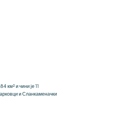
 км² и чини је 11
Јарковци и Сланкаменачки