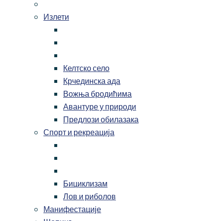
Излети
Келтско село
Крчединска ада
Вожња бродићима
Авантуре у природи
Предлози обилазака
Спорт и рекреација
Бициклизам
Лов и риболов
Манифестације