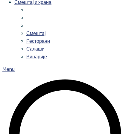
Смештај и храна
Смештај
Ресторани
Салаши
Винарије
Menu