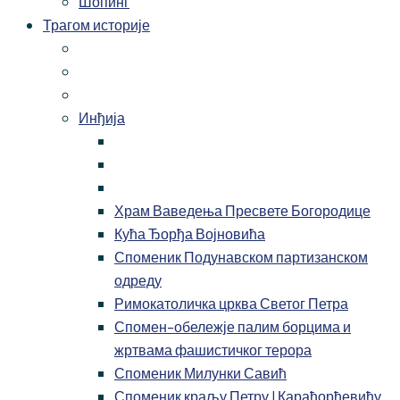
Шопинг
Трагом историје
Инђија
Храм Ваведења Пресвете Богородице
Кућа Ђорђа Војновића
Споменик Подунавском партизанском
одреду
Римокатоличка црква Светог Петра
Спомен-обележје палим борцима и
жртвама фашистичког терора
Споменик Милунки Савић
Споменик краљу Петру I Карађорђевићу