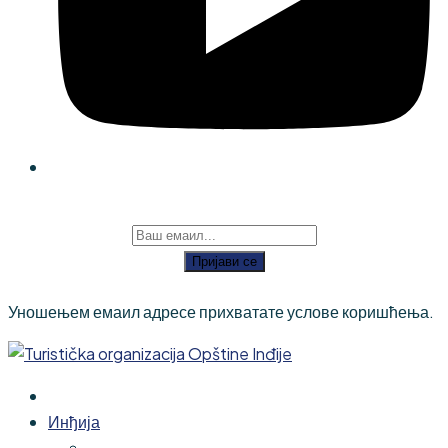
Пријави се
Уношењем емаил адресе прихватате услове коришћења.
Инђија