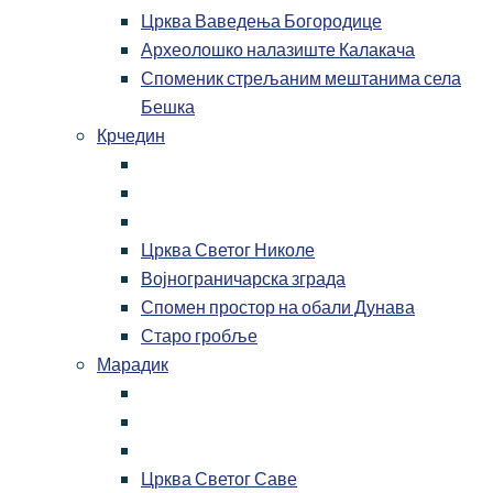
Црква Ваведења Богородице
Археолошко налазиште Калакача
Споменик стрељаним мештанима села
Бешка
Крчедин
Црква Светог Николе
Војнограничарска зграда
Спомен простор на обали Дунава
Старо гробље
Марадик
Црква Светог Саве