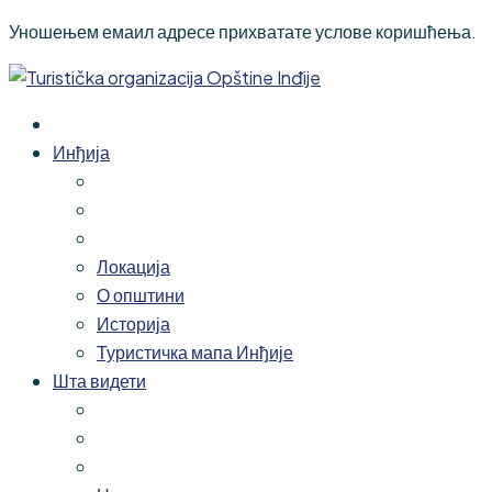
Уношењем емаил адресе прихватате услове коришћења.
Инђија
Локација
О општини
Историја
Туристичка мапа Инђије
Шта видети