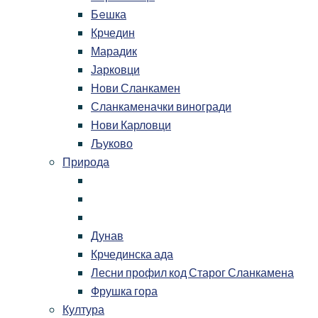
Бeшка
Крчедин
Марадик
Јарковци
Нови Сланкамен
Сланкаменачки виногради
Нови Карловци
Љуково
Природа
Дунав
Крчединска ада
Лесни профил код Старог Сланкамена
Фрушка гора
Култура