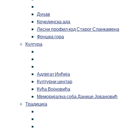
Дунав
Крчединска ада
Лесни профил код Старог Сланкамена
Фрушка гора
Култура
Адлигат Инђија
Културни центар
Кућа Војновића
Меморијална соба Данице Јовановић
Традиција