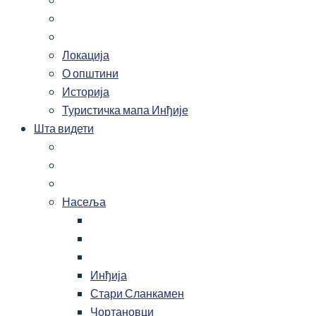
Локација
О општини
Историја
Туристичка мапа Инђије
Шта видети
Насеља
Инђија
Стари Сланкамен
Чортановци