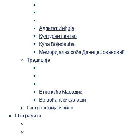
Адлигат Инђија
Културни центар
Кућа Војновића
Меморијална соба Данице Јовановић
Традиција
Етно кућа Марадик
Војвођански салаши
Гастрономија и вино
Шта радити