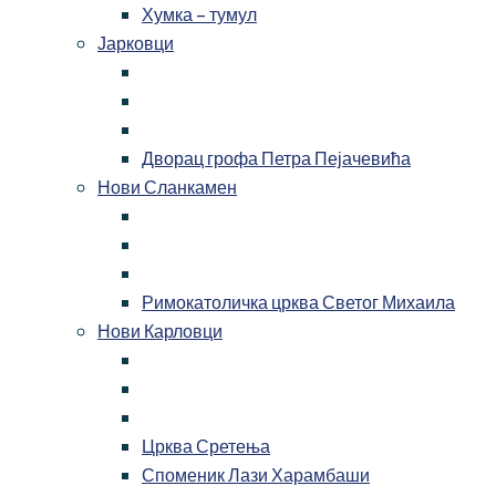
Хумка – тумул
Јарковци
Дворац грофа Петра Пејачевића
Нови Сланкамен
Римокатоличка црква Светог Михаила
Нови Карловци
Црква Сретења
Споменик Лази Харамбаши