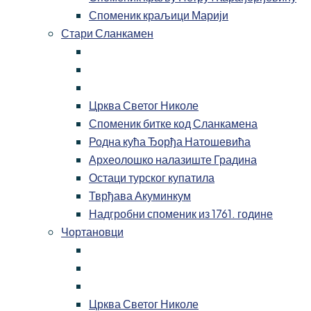
Споменик краљици Марији
Стари Сланкамен
Црква Светог Николе
Споменик битке код Сланкамена
Родна кућа Ђорђа Натошевића
Археолошко налазиште Градина
Остаци турског купатила
Тврђава Акуминкум
Надгробни споменик из 1761. године
Чортановци
Црква Светог Николе