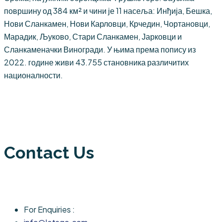
површину од 384 км² и чини је 11 насеља: Инђија, Бешка,
Нови Сланкамен, Нови Карловци, Крчедин, Чортановци,
Марадик, Љуково, Стари Сланкамен, Јарковци и
Сланкаменачки Виногради. У њима према попису из
2022. године живи 43.755 становника различитих
националности.
Contact Us
For Enquiries :