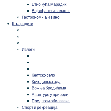
Етно кућа Марадик
Војвођански салаши
Гастрономија и вино
Шта радити
Излети
Келтско село
Крчединска ада
Вожња бродићима
Авантуре у природи
Предлози обилазака
Спорт и рекреација