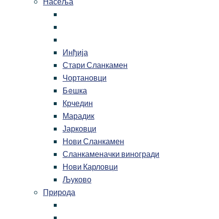
Насеља
Инђија
Стари Сланкамен
Чортановци
Бeшка
Крчедин
Марадик
Јарковци
Нови Сланкамен
Сланкаменачки виногради
Нови Карловци
Љуково
Природа