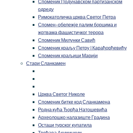
Споменик Подунавском партизанском
одреду
Римокатоличка црква Светог Петра
Спомен-обележје палим борцима и
жртвама фашистичког терора
Споменик Милунки Савић
Споменик краљу Петру I Карађорђевићу
Споменик краљици Марији
Стари Сланкамен
Црква Светог Николе
Споменик битке код Сланкамена
Родна кућа Ђорђа Натошевића
Археолошко налазиште Градина
Остаци турског купатила
Тврђава Акуминкум