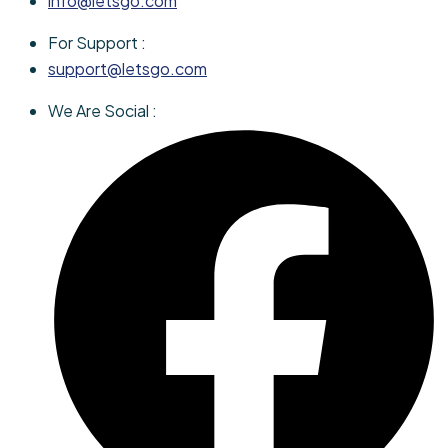
info@letsgo.com
For Support :
support@letsgo.com
We Are Social :