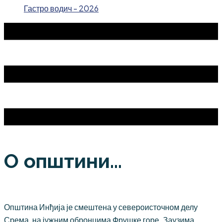
Гастро водич - 2026
О општини...
Општина Инђија је смештена у североисточном делу
Срема, на јужним обронцима Фрушке горе. Заузима