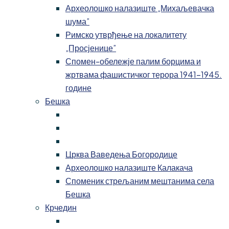
Археолошко налазиште „Михаљевачка
шума”
Римско утврђење на локалитету
„Просјенице”
Спомен-обележје палим борцима и
жртвама фашистичког терора 1941-1945.
године
Бешка
Црква Ваведења Богородице
Археолошко налазиште Калакача
Споменик стрељаним мештанима села
Бешка
Крчедин