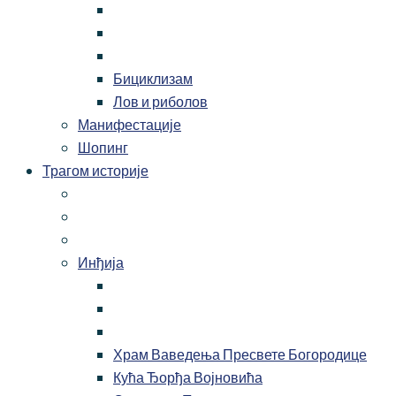
Бициклизам
Лов и риболов
Манифестације
Шопинг
Трагом историје
Инђија
Храм Ваведења Пресвете Богородице
Кућа Ђорђа Војновића