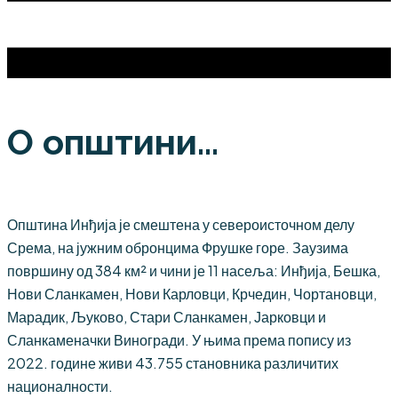
О општини...
Општина Инђија је смештена у североисточном делу
Срема, на јужним обронцима Фрушке горе. Заузима
површину од 384 км² и чини је 11 насеља: Инђија, Бешка,
Нови Сланкамен, Нови Карловци, Крчедин, Чортановци,
Марадик, Љуково, Стари Сланкамен, Јарковци и
Сланкаменачки Виногради. У њима према попису из
2022. године живи 43.755 становника различитих
националности.