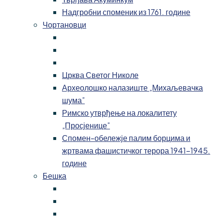
Надгробни споменик из 1761. године
Чортановци
Црква Светог Николе
Археолошко налазиште „Михаљевачка
шума”
Римско утврђење на локалитету
„Просјенице”
Спомен-обележје палим борцима и
жртвама фашистичког терора 1941-1945.
године
Бешка