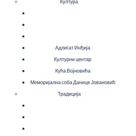
Култура
Адлигат Инђија
Културни центар
Кућа Војновића
Меморијална соба Данице Јовановић
Традиција