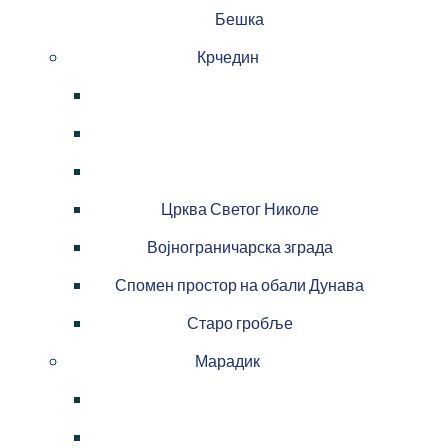
Бешка
Крчедин
Црква Светог Николе
Војнограничарска зграда
Спомен простор на обали Дунава
Старо гробље
Марадик