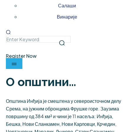
Салаши
Винарије
Register Now
О општини...
Општина Инђија је смештена у североисточном делу
Срема, на јужним обронцима Фрушке горе. Заузима
површину од 384 км² и чини је 11 насеља: Инђија,
Бешка, Нови Сланкамен, Нови Карловци, Крчедин,
Чортановци, Марадик, Љуково, Стари Сланкамен,