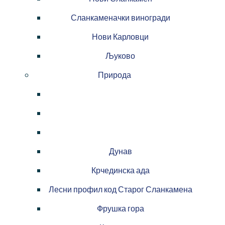
Сланкаменачки виногради
Нови Карловци
Љуково
Природа
Дунав
Крчединска ада
Лесни профил код Старог Сланкамена
Фрушка гора