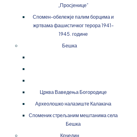
„Просјенице”
Спомен-обележје палим борцима и
жртвама фашистичког терора 1941-
1945. године
Бешка
Црква Ваведења Богородице
Археолошко налазиште Калакача
Споменик стрељаним мештанима села
Бешка
Крчедин