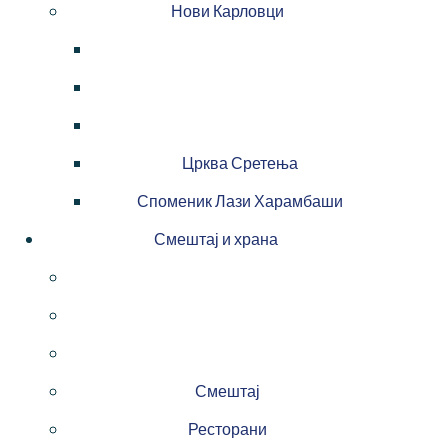
Нови Карловци
Црква Сретења
Споменик Лази Харамбаши
Смештај и храна
Смештај
Ресторани