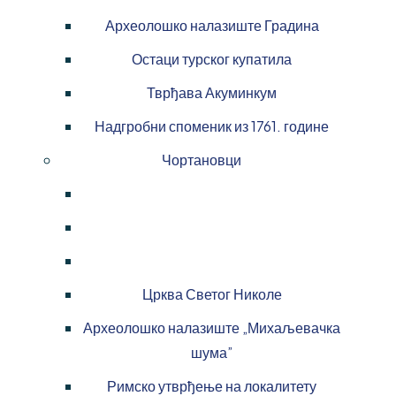
Археолошко налазиште Градина
Остаци турског купатила
Тврђава Акуминкум
Надгробни споменик из 1761. године
Чортановци
Црква Светог Николе
Археолошко налазиште „Михаљевачка
шума”
Римско утврђење на локалитету