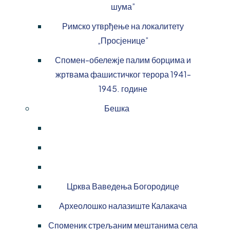
шума”
Римско утврђење на локалитету
„Просјенице”
Спомен-обележје палим борцима и
жртвама фашистичког терора 1941-
1945. године
Бешка
Црква Ваведења Богородице
Археолошко налазиште Калакача
Споменик стрељаним мештанима села