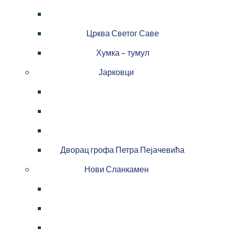
Црква Светог Саве
Хумка – тумул
Јарковци
Дворац грофа Петра Пејачевића
Нови Сланкамен