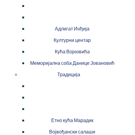
Адлигат Инђија
Културни центар
Кућа Војновића
Меморијална соба Данице Јовановић
Традиција
Етно кућа Марадик
Војвођански салаши