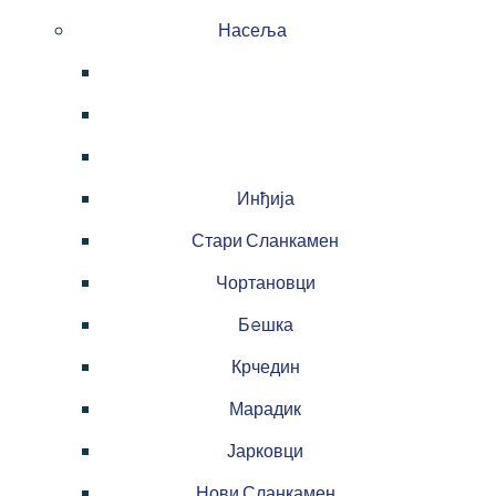
Насеља
Инђија
Стари Сланкамен
Чортановци
Бeшка
Крчедин
Марадик
Јарковци
Нови Сланкамен