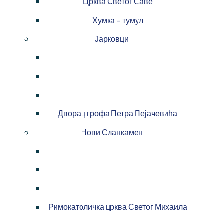
Црква Светог Саве
Хумка – тумул
Јарковци
Дворац грофа Петра Пејачевића
Нови Сланкамен
Римокатоличка црква Светог Михаила