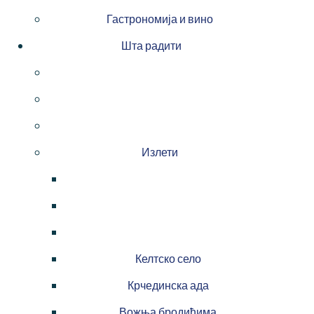
Гастрономија и вино
Шта радити
Излети
Келтско село
Крчединска ада
Вожња бродићима