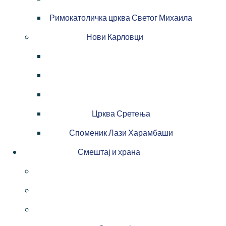
Римокатоличка црква Светог Михаила
Нови Карловци
Црква Сретења
Споменик Лази Харамбаши
Смештај и храна