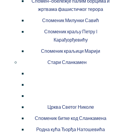
Спомен-обележје палим борцима и
жртвама фашистичког терора
Споменик Милунки Савић
Споменик краљу Петру I
Карађорђевићу
Споменик краљици Марији
Стари Сланкамен
Црква Светог Николе
Споменик битке код Сланкамена
Родна кућа Ђорђа Натошевића