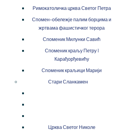
Римокатоличка црква Светог Петра
Спомен-обележје палим борцима и
жртвама фашистичког терора
Споменик Милунки Савић
Споменик краљу Петру I
Карађорђевићу
Споменик краљици Марији
Стари Сланкамен
Црква Светог Николе