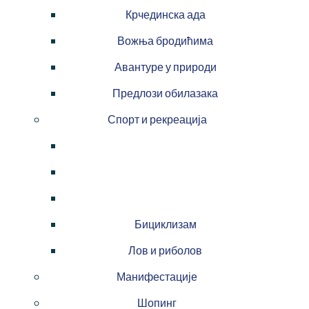
Крчединска ада
Вожња бродићима
Авантуре у природи
Предлози обилазака
Спорт и рекреација
Бициклизам
Лов и риболов
Манифестације
Шопинг