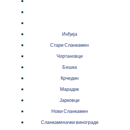
Инђија
Стари Сланкамен
Чортановци
Бeшка
Крчедин
Марадик
Јарковци
Нови Сланкамен
Сланкаменачки виногради