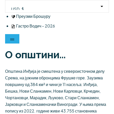
Skip
to
content
Преузми Брошуру
Гастро Водич - 2026
О општини...
Општина Инђија је смештена у североисточном делу
Срема, на јужним обронцима Фрушке горе. Заузима
површину од 384 км² и чини је 11 насеља: Инђија,
Бешка, Нови Сланкамен, Нови Карловци, Крчедин,
Чортановци, Марадик, Љуково, Стари Сланкамен,
Јарковци и Сланкаменачки Виногради. У њима према
попису из 2022. године живи 43.755 становника