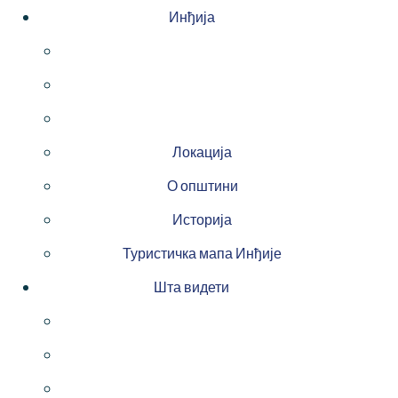
Инђија
Локација
О општини
Историја
Туристичка мапа Инђије
Шта видети