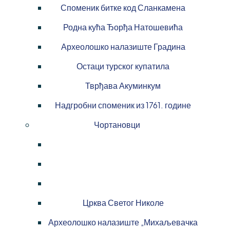
Споменик битке код Сланкамена
Родна кућа Ђорђа Натошевића
Археолошко налазиште Градина
Остаци турског купатила
Тврђава Акуминкум
Надгробни споменик из 1761. године
Чортановци
Црква Светог Николе
Археолошко налазиште „Михаљевачка