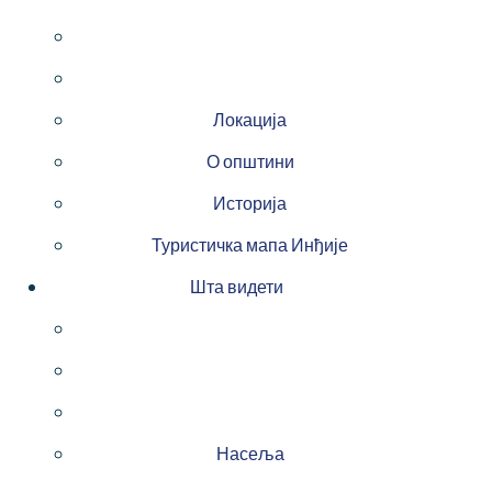
Локација
О општини
Историја
Туристичка мапа Инђије
Шта видети
Насеља