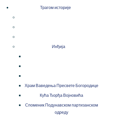
Трагом историје
Инђија
Храм Ваведења Пресвете Богородице
Кућа Ђорђа Војновића
Споменик Подунавском партизанском
одреду