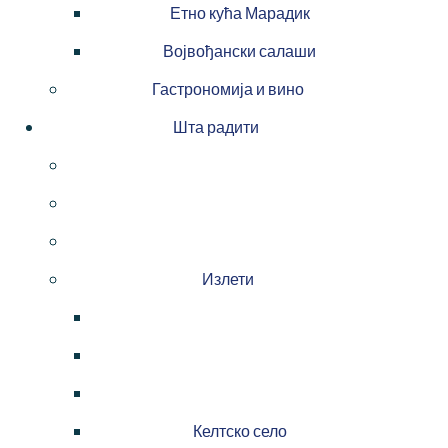
Етно кућа Марадик
Војвођански салаши
Гастрономија и вино
Шта радити
Излети
Келтско село