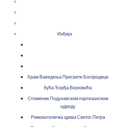
Инђија
Храм Ваведења Пресвете Богородице
Кућа Ђорђа Војновића
Споменик Подунавском партизанском
одреду
Римокатоличка црква Светог Петра