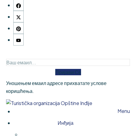
Пријави Се
Уношењем емаил адресе прихватате услове
коришћења.
Menu
Инђија