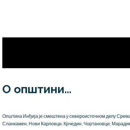
О општини...
Општина Инђија је смештена у североисточном делу Срема,
Сланкамен, Нови Карловци, Крчедин, Чортановци, Марадик