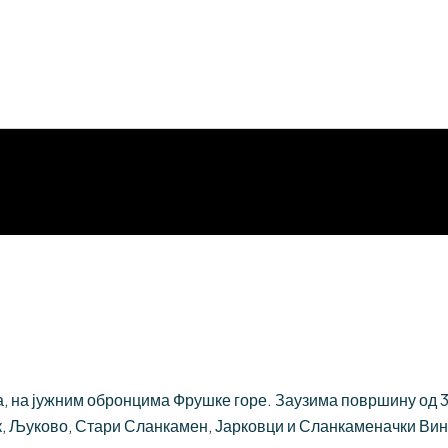
 на јужним обронцима Фрушке горе. Заузима површину од 384
, Љуково, Стари Сланкамен, Јарковци и Сланкаменачки Вин