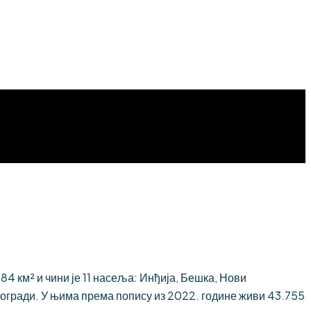
 км² и чини је 11 насеља: Инђија, Бешка, Нови
огради. У њима према попису из 2022. године живи 43.755