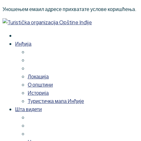
Уношењем емаил адресе прихватате услове коришћења.
Инђија
Локација
О општини
Историја
Туристичка мапа Инђије
Шта видети