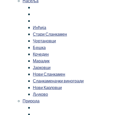
Насеља
Инђија
Стари Сланкамен
Чортановци
Бeшка
Крчедин
Марадик
Јарковци
Нови Сланкамен
Сланкаменачки виногради
Нови Карловци
Љуково
Природа