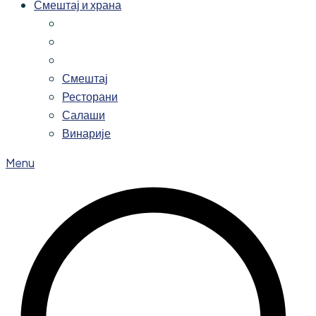
Смештај и храна
Смештај
Ресторани
Салаши
Винарије
Menu