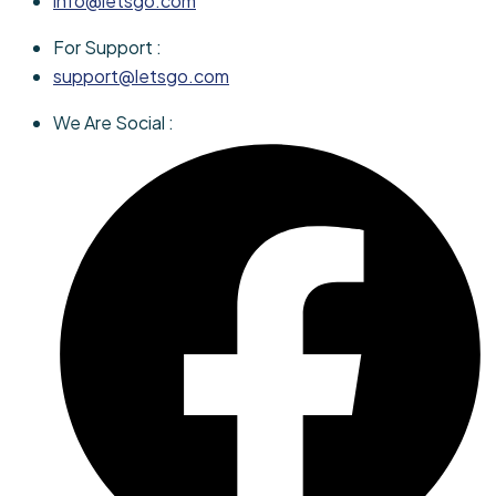
info@letsgo.com
For Support :
support@letsgo.com
We Are Social :