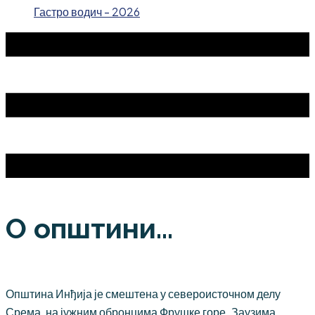
Гастро водич - 2026
О општини...
Општина Инђија је смештена у североисточном делу
Срема, на јужним обронцима Фрушке горе. Заузима