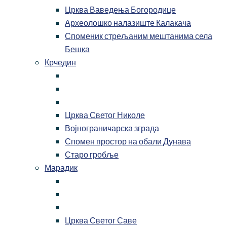
Црква Ваведења Богородице
Археолошко налазиште Калакача
Споменик стрељаним мештанима села
Бешка
Крчедин
Црква Светог Николе
Војнограничарска зграда
Спомен простор на обали Дунава
Старо гробље
Марадик
Црква Светог Саве