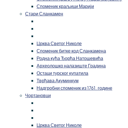
Споменик краљици Марији
Стари Сланкамен
Црква Светог Николе
Споменик битке код Сланкамена
Родна кућа Ђорђа Натошевића
Археолошко налазиште Градина
Остаци турског купатила
Тврђава Акуминкум
Надгробни споменик из 1761. године
Чортановци
Црква Светог Николе