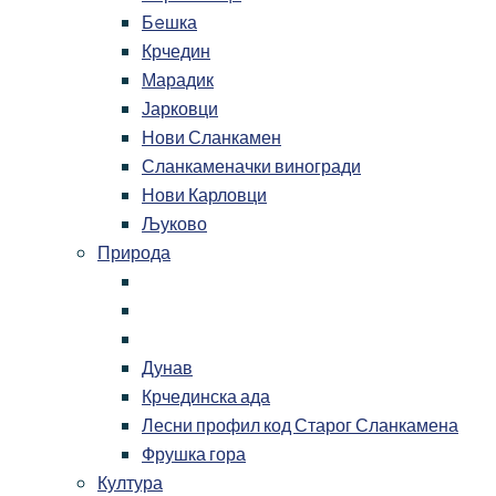
Бeшка
Крчедин
Марадик
Јарковци
Нови Сланкамен
Сланкаменачки виногради
Нови Карловци
Љуково
Природа
Дунав
Крчединска ада
Лесни профил код Старог Сланкамена
Фрушка гора
Култура