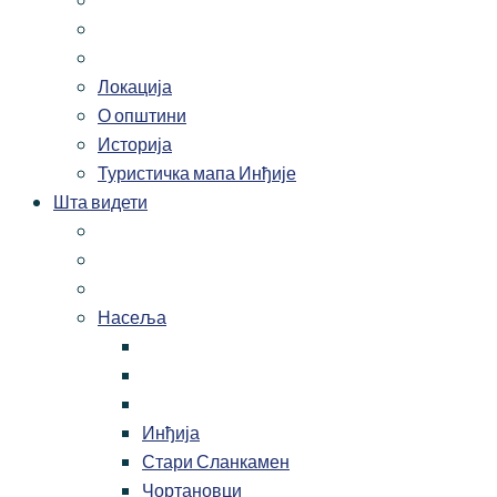
Локација
О општини
Историја
Туристичка мапа Инђије
Шта видети
Насеља
Инђија
Стари Сланкамен
Чортановци