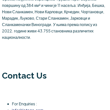
површину од 384 км² и чини је 11 насеља: Инђија, Бешка,
Нови Сланкамен, Нови Карловци, Крчедин, Чортановци,
Марадик, Љуково, Стари Сланкамен, Јарковци и
Сланкаменачки Виногради. У њима према попису из
2022. године живи 43.755 становника различитих
националности.
Contact Us
For Enquiries :