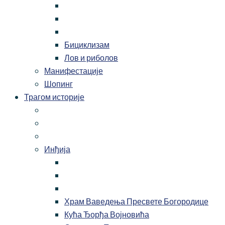
Бициклизам
Лов и риболов
Манифестације
Шопинг
Трагом историје
Инђија
Храм Ваведења Пресвете Богородице
Кућа Ђорђа Војновића