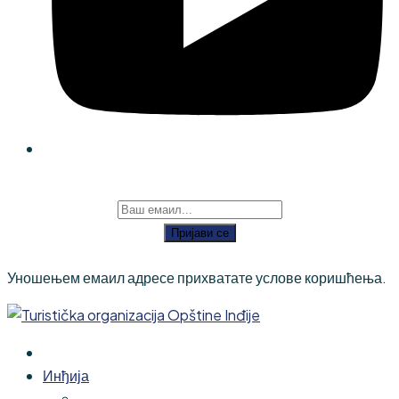
Пријави се
Уношењем емаил адресе прихватате услове коришћења.
Инђија