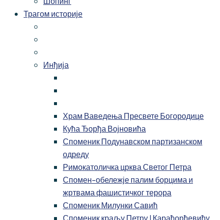
Шопинг
Трагом историје
Инђија
Храм Ваведења Пресвете Богородице
Кућа Ђорђа Војновића
Споменик Подунавском партизанском
одреду
Римокатоличка црква Светог Петра
Спомен-обележје палим борцима и
жртвама фашистичког терора
Споменик Милунки Савић
Споменик краљу Петру I Карађорђевићу