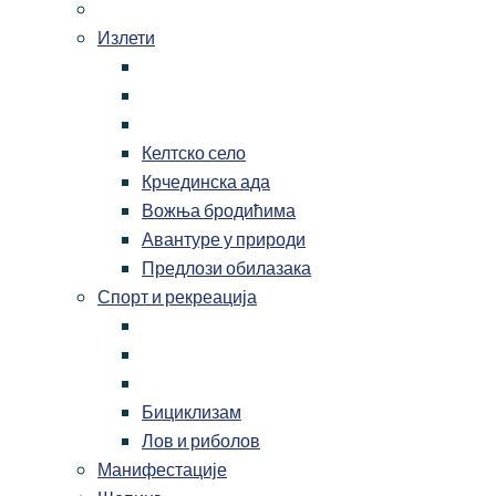
Излети
Келтско село
Крчединска ада
Вожња бродићима
Авантуре у природи
Предлози обилазака
Спорт и рекреација
Бициклизам
Лов и риболов
Манифестације