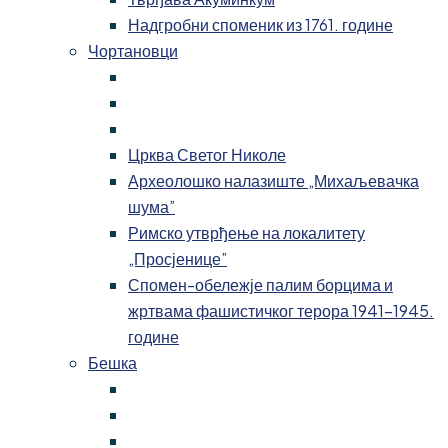
Надгробни споменик из 1761. године
Чортановци
Црква Светог Николе
Археолошко налазиште „Михаљевачка
шума”
Римско утврђење на локалитету
„Просјенице”
Спомен-обележје палим борцима и
жртвама фашистичког терора 1941-1945.
године
Бешка