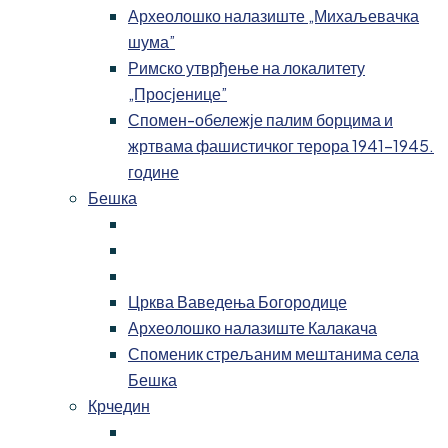
Археолошко налазиште „Михаљевачка
шума”
Римско утврђење на локалитету
„Просјенице”
Спомен-обележје палим борцима и
жртвама фашистичког терора 1941-1945.
године
Бешка
Црква Ваведења Богородице
Археолошко налазиште Калакача
Споменик стрељаним мештанима села
Бешка
Крчедин