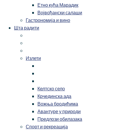
Етно кућа Марадик
Војвођански салаши
Гастрономија и вино
Шта радити
Излети
Келтско село
Крчединска ада
Вожња бродићима
Авантуре у природи
Предлози обилазака
Спорт и рекреација