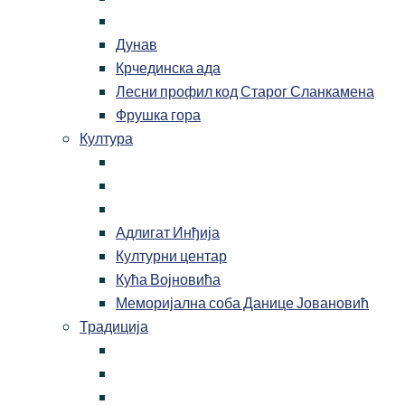
Дунав
Крчединска ада
Лесни профил код Старог Сланкамена
Фрушка гора
Култура
Адлигат Инђија
Културни центар
Кућа Војновића
Меморијална соба Данице Јовановић
Традиција