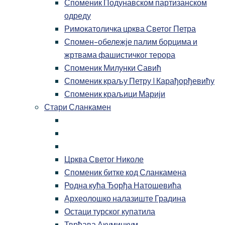
Споменик Подунавском партизанском
одреду
Римокатоличка црква Светог Петра
Спомен-обележје палим борцима и
жртвама фашистичког терора
Споменик Милунки Савић
Споменик краљу Петру I Карађорђевићу
Споменик краљици Марији
Стари Сланкамен
Црква Светог Николе
Споменик битке код Сланкамена
Родна кућа Ђорђа Натошевића
Археолошко налазиште Градина
Остаци турског купатила
Тврђава Акуминкум