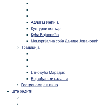
Адлигат Инђија
Културни центар
Кућа Војновића
Меморијална соба Данице Јовановић
Традиција
Етно кућа Марадик
Војвођански салаши
Гастрономија и вино
Шта радити