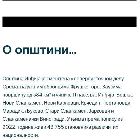
О општини...
Општина Инђија је смештена у североисточном делу
Срема, на јужним обронцима Фрушке горе. Заузима
површину од 384 км² и чини је 11 насеља: Инђија, Бешка,
Нови Сланкамен, Нови Карловци, Крчедин, Чортановци,
Марадик, Љуково, Стари Сланкамен, Јарковци и
Сланкаменачки Виногради. У њима према попису из
2022. године живи 43.755 становника различитих
националности.