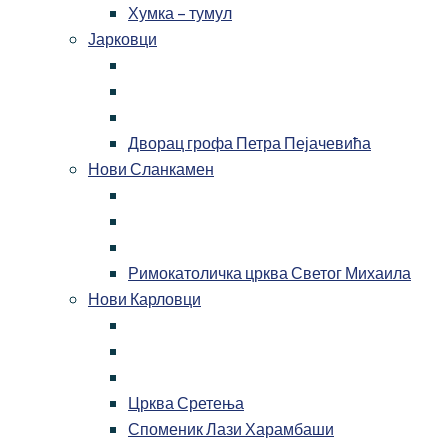
Хумка – тумул
Јарковци
Дворац грофа Петра Пејачевића
Нови Сланкамен
Римокатоличка црква Светог Михаила
Нови Карловци
Црква Сретења
Споменик Лази Харамбаши