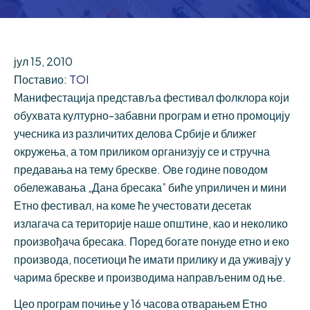
јул 15, 2010
Поставио:
TOI
Манифестација представља фестивал фолклора који
обухвата културно-забавни програм и етно промоцију
учесника из различитих делова Србије и ближег
окружења, а том приликом организују се и стручна
предавања на тему брескве. Ове године поводом
обележавања „Дана бресака” биће уприличен и мини
Етно фестивал, на коме ће учестовати десетак
излагача са територије наше општине, као и неколико
произвођача бресака. Поред богате понуде етно и еко
производа, посетиоци ће имати прилику и да уживају у
чарима брескве и производима направљеним од ње.
Цео програм почиње у 16 часова отварањем Етно