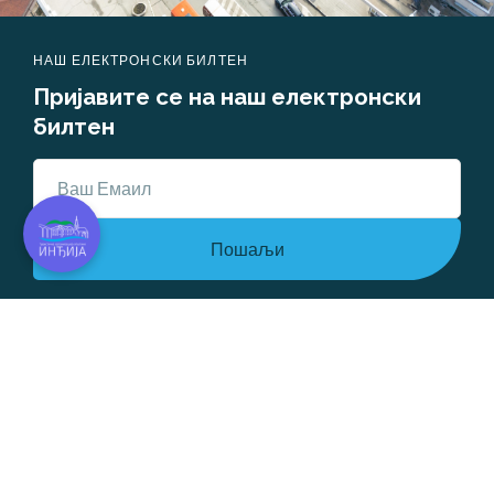
НАШ ЕЛЕКТРОНСКИ БИЛТЕН
Пријавите се на наш електронски 
билтен
Пошаљи
Уношњем е-маил адресе прихватате
услове
коришћења
Корисно