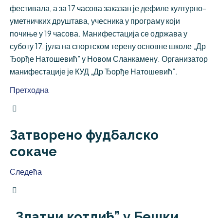
фестивала, а за 17 часова заказан је дефиле културно-
уметничких друштава, учесника у програму који
почиње у 19 часова. Манифестација се одржава у
суботу 17. јула на спортском терену основне школе „Др
Ђорђе Натошевић” у Новом Сланкамену. Организатор
манифестације је КУД „Др Ђорђе Натошевић”.
Претходна
Затворено фудбалско
сокаче
Следећа
„Златни котлић” у Бешки