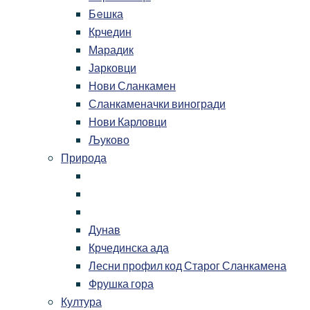
Бeшка
Крчедин
Марадик
Јарковци
Нови Сланкамен
Сланкаменачки виногради
Нови Карловци
Љуково
Природа
Дунав
Крчединска ада
Лесни профил код Старог Сланкамена
Фрушка гора
Култура