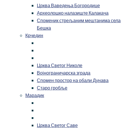
Црква Ваведења Богородице
Археолошко налазиште Калакача
Споменик стрељаним мештанима села
Бешка
Крчедин
Црква Светог Николе
Војнограничарска зграда
Спомен простор на обали Дунава
Старо гробље
Марадик
Црква Светог Саве