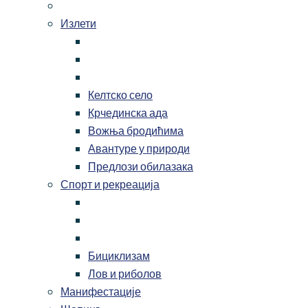
Излети
Келтско село
Крчединска ада
Вожња бродићима
Авантуре у природи
Предлози обилазака
Спорт и рекреација
Бициклизам
Лов и риболов
Манифестације