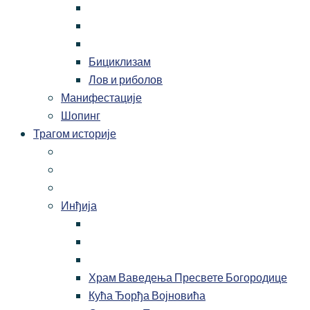
Бициклизам
Лов и риболов
Манифестације
Шопинг
Трагом историје
Инђија
Храм Ваведења Пресвете Богородице
Кућа Ђорђа Војновића