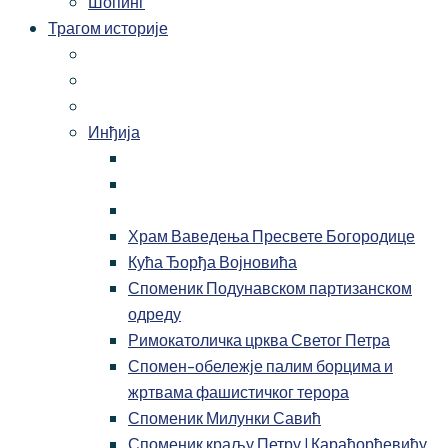
Шопинг
Трагом историје
Инђија
Храм Ваведења Пресвете Богородице
Кућа Ђорђа Војновића
Споменик Подунавском партизанском
одреду
Римокатоличка црква Светог Петра
Спомен-обележје палим борцима и
жртвама фашистичког терора
Споменик Милунки Савић
Споменик краљу Петру I Карађорђевићу