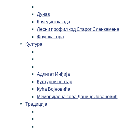
Дунав
Крчединска ада
Лесни профил код Старог Сланкамена
Фрушка гора
Култура
Адлигат Инђија
Културни центар
Кућа Војновића
Меморијална соба Данице Јовановић
Традиција