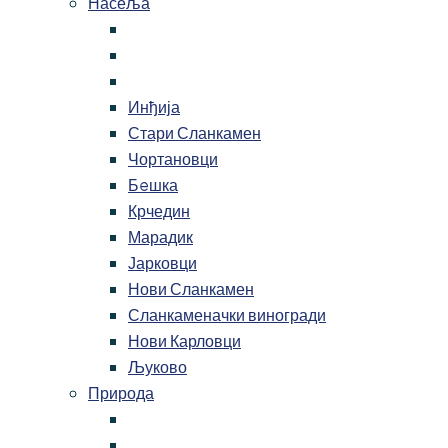
Насеља
Инђија
Стари Сланкамен
Чортановци
Бeшка
Крчедин
Марадик
Јарковци
Нови Сланкамен
Сланкаменачки виногради
Нови Карловци
Љуково
Природа