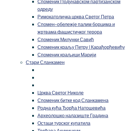
Споменик Подунавском партизанском
одреду
Римокатоличка црква Светог Петра
Спомен-обележје палим борцима и
жртвама фашистичког терора
Споменик Милунки Савић
Споменик краљу Петру I Карађорђевићу
Споменик краљици Марији
Стари Сланкамен
Црква Светог Николе
Споменик битке код Сланкамена
Родна кућа Ђорђа Натошевића
Археолошко налазиште Градина
Остаци турског купатила
Тврђава Акуминкум