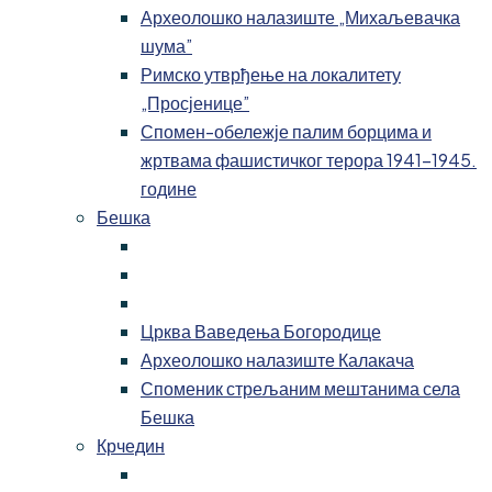
Археолошко налазиште „Михаљевачка
шума”
Римско утврђење на локалитету
„Просјенице”
Спомен-обележје палим борцима и
жртвама фашистичког терора 1941-1945.
године
Бешка
Црква Ваведења Богородице
Археолошко налазиште Калакача
Споменик стрељаним мештанима села
Бешка
Крчедин