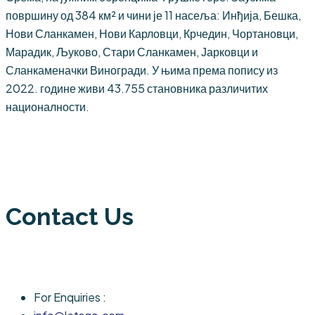
површину од 384 км² и чини је 11 насеља: Инђија, Бешка,
Нови Сланкамен, Нови Карловци, Крчедин, Чортановци,
Марадик, Љуково, Стари Сланкамен, Јарковци и
Сланкаменачки Виногради. У њима према попису из
2022. године живи 43.755 становника различитих
националности.
Contact Us
For Enquiries :