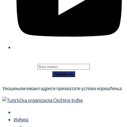
Пријави се
Уношењем емаил адресе прихватате услове коришћења.
Инђија