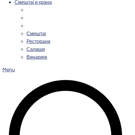
Смештај и храна
Смештај
Ресторани
Салаши
Винарије
Menu