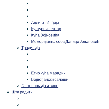
Адлигат Инђија
Културни центар
Кућа Војновића
Меморијална соба Данице Јовановић
Традиција
Етно кућа Марадик
Војвођански салаши
Гастрономија и вино
Шта радити