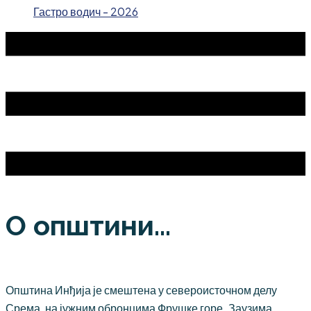
Гастро водич - 2026
О општини...
Општина Инђија је смештена у североисточном делу
Срема, на јужним обронцима Фрушке горе. Заузима