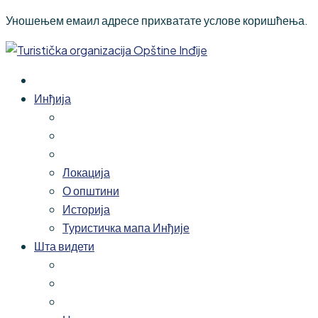
Уношењем емаил адресе прихватате услове коришћења.
Инђија
Локација
О општини
Историја
Туристичка мапа Инђије
Шта видети