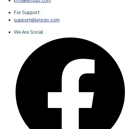
info@letsgo.com
For Support :
support@letsgo.com
We Are Social :