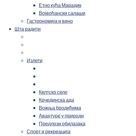
Етно кућа Марадик
Војвођански салаши
Гастрономија и вино
Шта радити
Излети
Келтско село
Крчединска ада
Вожња бродићима
Авантуре у природи
Предлози обилазака
Спорт и рекреација