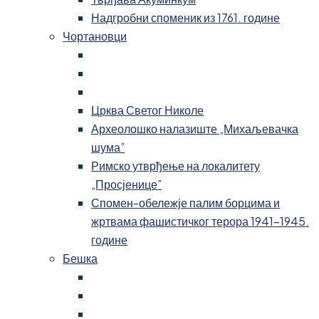
Надгробни споменик из 1761. године
Чортановци
Црква Светог Николе
Археолошко налазиште „Михаљевачка
шума”
Римско утврђење на локалитету
„Просјенице”
Спомен-обележје палим борцима и
жртвама фашистичког терора 1941-1945.
године
Бешка