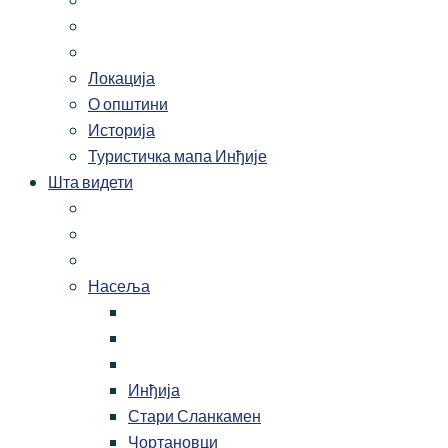
Локација
О општини
Историја
Туристичка мапа Инђије
Шта видети
Насеља
Инђија
Стари Сланкамен
Чортановци