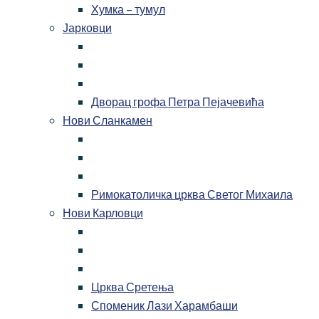
Хумка – тумул
Јарковци
Дворац грофа Петра Пејачевића
Нови Сланкамен
Римокатоличка црква Светог Михаила
Нови Карловци
Црква Сретења
Споменик Лази Харамбаши