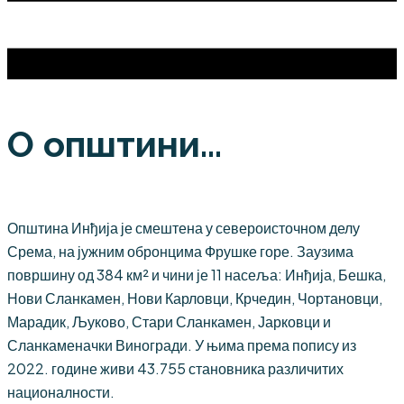
О општини...
Општина Инђија је смештена у североисточном делу
Срема, на јужним обронцима Фрушке горе. Заузима
површину од 384 км² и чини је 11 насеља: Инђија, Бешка,
Нови Сланкамен, Нови Карловци, Крчедин, Чортановци,
Марадик, Љуково, Стари Сланкамен, Јарковци и
Сланкаменачки Виногради. У њима према попису из
2022. године живи 43.755 становника различитих
националности.