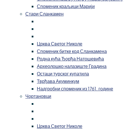
Споменик краљици Марији
Стари Сланкамен
Црква Светог Николе
Споменик битке код Сланкамена
Родна кућа Ђорђа Натошевића
Археолошко налазиште Градина
Остаци турског купатила
Тврђава Акуминкум
Надгробни споменик из 1761. године
Чортановци
Црква Светог Николе