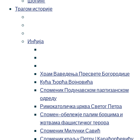
Шопинг
Трагом историје
Инђија
Храм Ваведења Пресвете Богородице
Кућа Ђорђа Војновића
Споменик Подунавском партизанском
одреду
Римокатоличка црква Светог Петра
Спомен-обележје палим борцима и
жртвама фашистичког терора
Споменик Милунки Савић
Споменик краљу Петру I Карађорђевићу