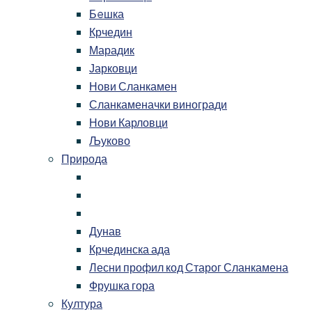
Бeшка
Крчедин
Марадик
Јарковци
Нови Сланкамен
Сланкаменачки виногради
Нови Карловци
Љуково
Природа
Дунав
Крчединска ада
Лесни профил код Старог Сланкамена
Фрушка гора
Култура