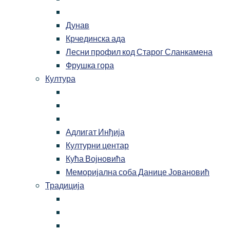
Дунав
Крчединска ада
Лесни профил код Старог Сланкамена
Фрушка гора
Култура
Адлигат Инђија
Културни центар
Кућа Војновића
Меморијална соба Данице Јовановић
Традиција