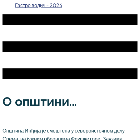
Гастро водич - 2026
О општини...
Општина Инђија је смештена у североисточном делу
Срема, на јужним обронцима Фрушке горе. Заузима