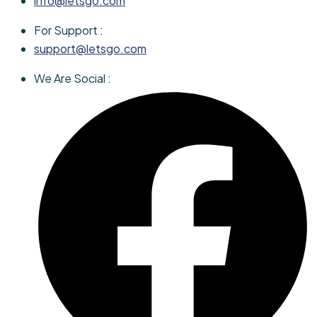
info@letsgo.com
For Support :
support@letsgo.com
We Are Social :