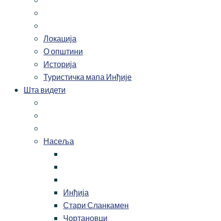
Локација
О општини
Историја
Туристичка мапа Инђије
Шта видети
Насеља
Инђија
Стари Сланкамен
Чортановци