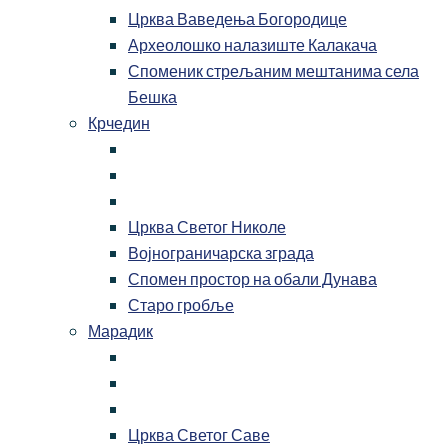
Црква Ваведења Богородице
Археолошко налазиште Калакача
Споменик стрељаним мештанима села
Бешка
Крчедин
Црква Светог Николе
Војнограничарска зграда
Спомен простор на обали Дунава
Старо гробље
Марадик
Црква Светог Саве