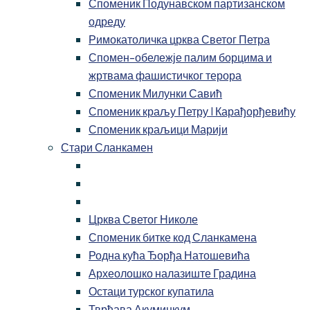
Споменик Подунавском партизанском
одреду
Римокатоличка црква Светог Петра
Спомен-обележје палим борцима и
жртвама фашистичког терора
Споменик Милунки Савић
Споменик краљу Петру I Карађорђевићу
Споменик краљици Марији
Стари Сланкамен
Црква Светог Николе
Споменик битке код Сланкамена
Родна кућа Ђорђа Натошевића
Археолошко налазиште Градина
Остаци турског купатила
Тврђава Акуминкум