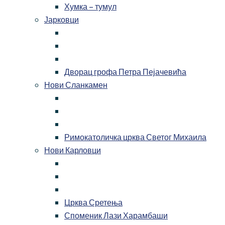
Хумка – тумул
Јарковци
Дворац грофа Петра Пејачевића
Нови Сланкамен
Римокатоличка црква Светог Михаила
Нови Карловци
Црква Сретења
Споменик Лази Харамбаши