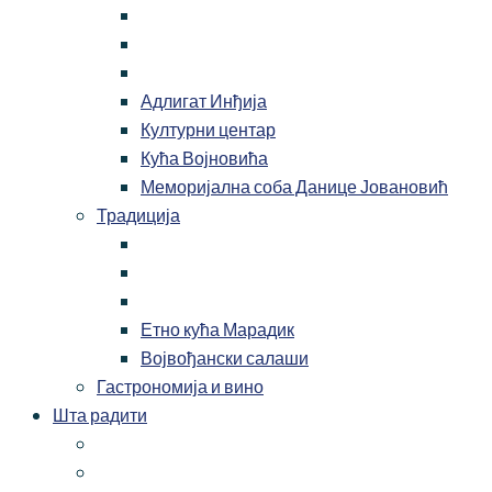
Адлигат Инђија
Културни центар
Кућа Војновића
Меморијална соба Данице Јовановић
Традиција
Етно кућа Марадик
Војвођански салаши
Гастрономија и вино
Шта радити