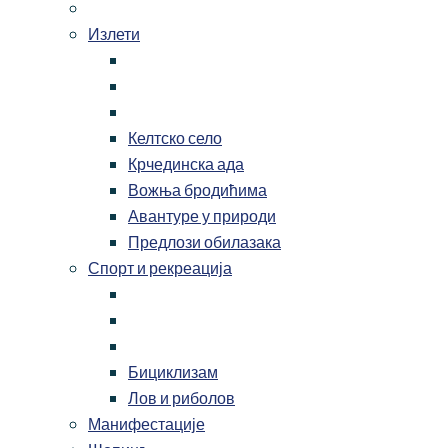
Излети
Келтско село
Крчединска ада
Вожња бродићима
Авантуре у природи
Предлози обилазака
Спорт и рекреација
Бициклизам
Лов и риболов
Манифестације