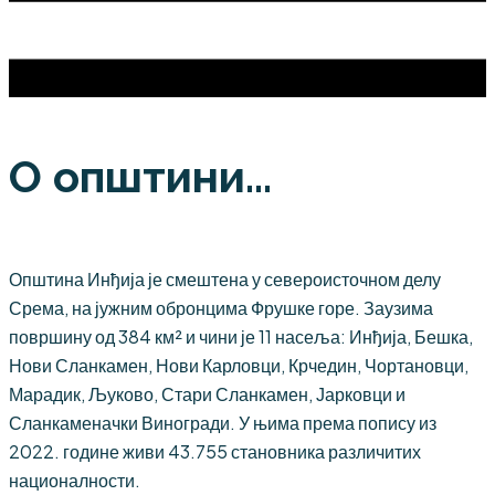
О општини...
Општина Инђија је смештена у североисточном делу
Срема, на јужним обронцима Фрушке горе. Заузима
површину од 384 км² и чини је 11 насеља: Инђија, Бешка,
Нови Сланкамен, Нови Карловци, Крчедин, Чортановци,
Марадик, Љуково, Стари Сланкамен, Јарковци и
Сланкаменачки Виногради. У њима према попису из
2022. године живи 43.755 становника различитих
националности.