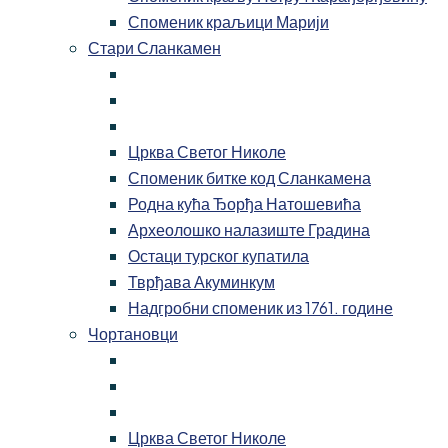
Споменик краљици Марији
Стари Сланкамен
Црква Светог Николе
Споменик битке код Сланкамена
Родна кућа Ђорђа Натошевића
Археолошко налазиште Градина
Остаци турског купатила
Тврђава Акуминкум
Надгробни споменик из 1761. године
Чортановци
Црква Светог Николе