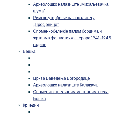
Археолошко налазиште „Михаљевачка
шума”
Римско утврђење на локалитету
„Просјенице”
Спомен-обележје палим борцима и
жртвама фашистичког терора 1941-1945.
године
Бешка
Црква Ваведења Богородице
Археолошко налазиште Калакача
Споменик стрељаним мештанима села
Бешка
Крчедин