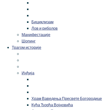
Бициклизам
Лов и риболов
Манифестације
Шопинг
Трагом историје
Инђија
Храм Ваведења Пресвете Богородице
Кућа Ђорђа Војновића