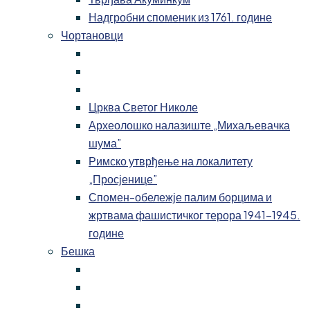
Надгробни споменик из 1761. године
Чортановци
Црква Светог Николе
Археолошко налазиште „Михаљевачка
шума”
Римско утврђење на локалитету
„Просјенице”
Спомен-обележје палим борцима и
жртвама фашистичког терора 1941-1945.
године
Бешка