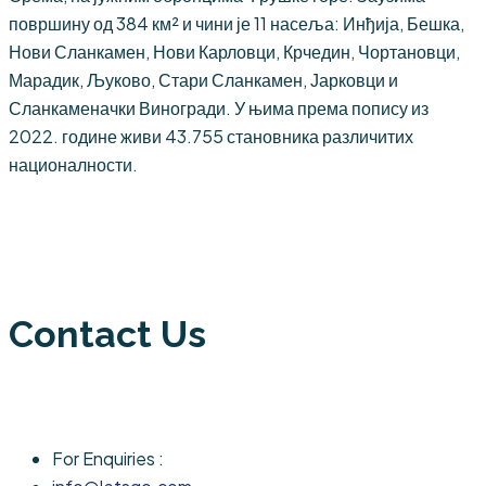
површину од 384 км² и чини је 11 насеља: Инђија, Бешка,
Нови Сланкамен, Нови Карловци, Крчедин, Чортановци,
Марадик, Љуково, Стари Сланкамен, Јарковци и
Сланкаменачки Виногради. У њима према попису из
2022. године живи 43.755 становника различитих
националности.
Contact Us
For Enquiries :