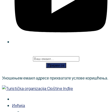
Пријави се
Уношењем емаил адресе прихватате услове коришћења.
Инђија