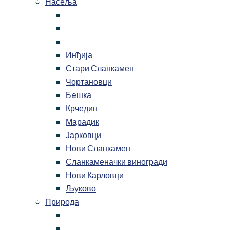
Насеља
Инђија
Стари Сланкамен
Чортановци
Бeшка
Крчедин
Марадик
Јарковци
Нови Сланкамен
Сланкаменачки виногради
Нови Карловци
Љуково
Природа