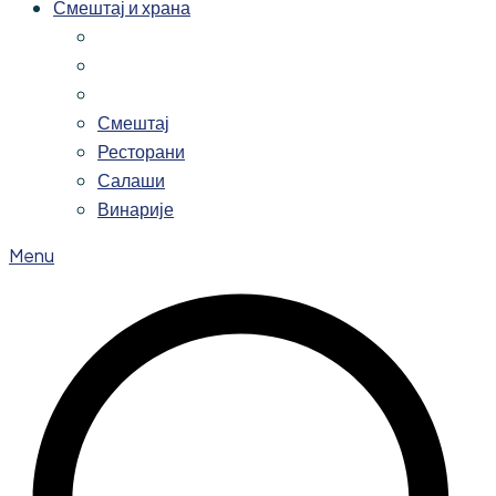
Смештај и храна
Смештај
Ресторани
Салаши
Винарије
Menu