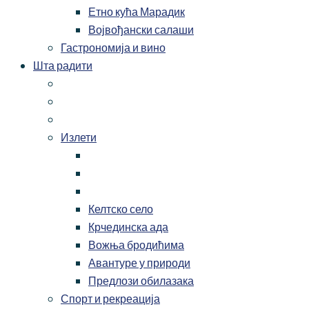
Етно кућа Марадик
Војвођански салаши
Гастрономија и вино
Шта радити
Излети
Келтско село
Крчединска ада
Вожња бродићима
Авантуре у природи
Предлози обилазака
Спорт и рекреација