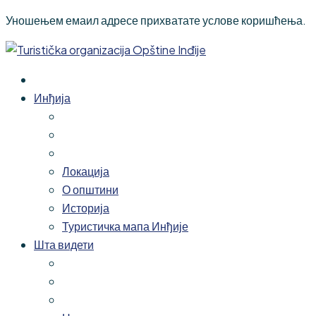
Уношењем емаил адресе прихватате услове коришћења.
Инђија
Локација
О општини
Историја
Туристичка мапа Инђије
Шта видети