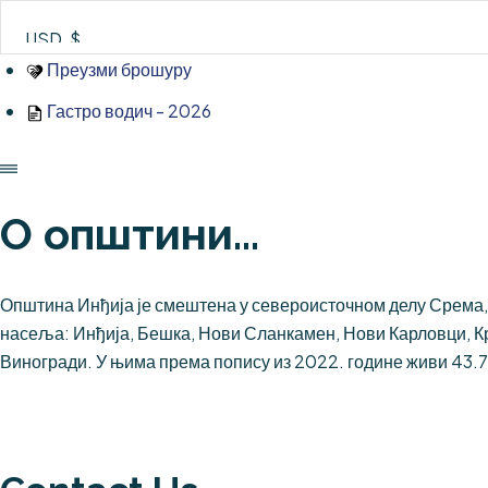
Skip
to
content
Преузми брошуру
Гастро водич - 2026
О општини...
Општина Инђија је смештена у североисточном делу Срема, 
насеља: Инђија, Бешка, Нови Сланкамен, Нови Карловци, К
Виногради. У њима према попису из 2022. године живи 43.