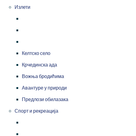
Излети
Келтско село
Крчединска ада
Вожња бродићима
Авантуре у природи
Предлози обилазака
Спорт и рекреација