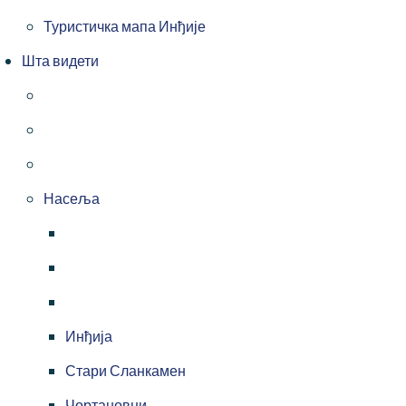
Туристичка мапа Инђије
Шта видети
Насеља
Инђија
Стари Сланкамен
Чортановци