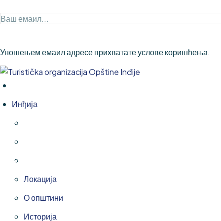
Уношењем емаил адресе прихватате услове коришћења.
Инђија
Локација
О општини
Историја