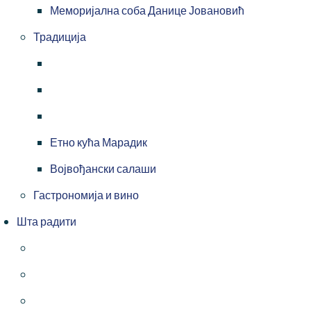
Меморијална соба Данице Јовановић
Традиција
Етно кућа Марадик
Војвођански салаши
Гастрономија и вино
Шта радити