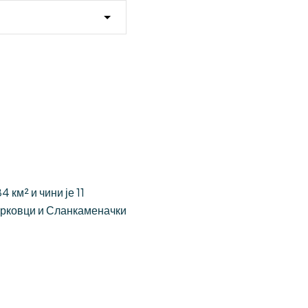
км² и чини је 11
арковци и Сланкаменачки