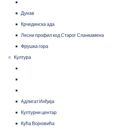
Дунав
Крчединска ада
Лесни профил код Старог Сланкамена
Фрушка гора
Култура
Адлигат Инђија
Културни центар
Кућа Војновића