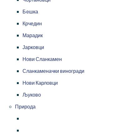
Бeшка
Крчедин
Марадик
Јарковци
Нови Сланкамен
Сланкаменачки виногради
Нови Карловци
Љуково
Природа