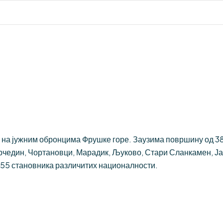
на јужним обронцима Фрушке горе. Заузима површину од 384 
рчедин, Чортановци, Марадик, Љуково, Стари Сланкамен, Ј
755 становника различитих националности.