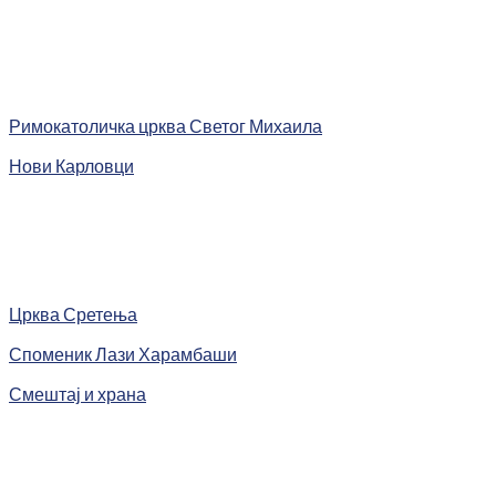
Римокатоличка црква Светог Михаила
Нови Карловци
Црква Сретења
Споменик Лази Харамбаши
Смештај и храна