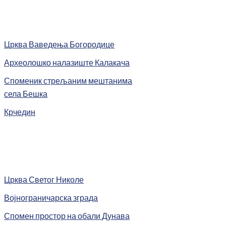
Црква Ваведења Богородице
Археолошко налазиште Калакача
Споменик стрељаним мештанима
села Бешка
Крчедин
Црква Светог Николе
Војнограничарска зграда
Спомен простор на обали Дунава