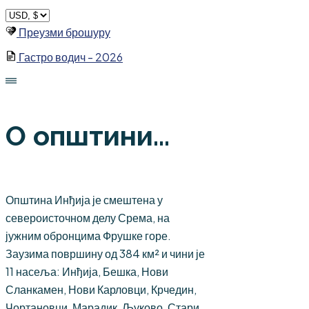
Skip
to
Преузми брошуру
content
Гастро водич - 2026
О општини...
Општина Инђија је смештена у
североисточном делу Срема, на
јужним обронцима Фрушке горе.
Заузима површину од 384 км² и чини је
11 насеља: Инђија, Бешка, Нови
Сланкамен, Нови Карловци, Крчедин,
Чортановци, Марадик, Љуково, Стари