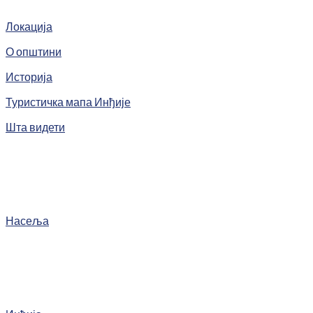
Локација
О општини
Историја
Туристичка мапа Инђије
Шта видети
Насеља