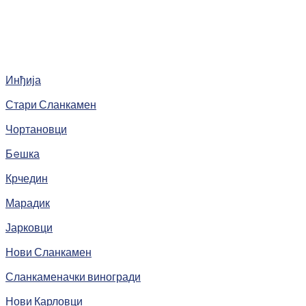
Инђија
Стари Сланкамен
Чортановци
Бeшка
Крчедин
Марадик
Јарковци
Нови Сланкамен
Сланкаменачки виногради
Нови Карловци