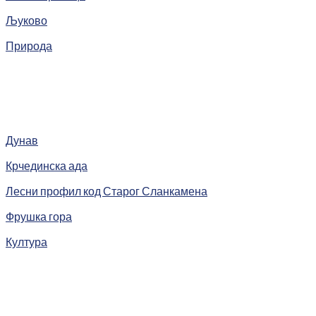
Љуково
Природа
Дунав
Крчединска ада
Лесни профил код Старог Сланкамена
Фрушка гора
Култура