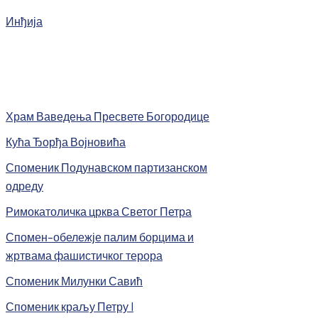
Инђија
Храм Ваведења Пресвете Богородице
Кућа Ђорђа Војновића
Споменик Подунавском партизанском
одреду
Римокатоличка црква Светог Петра
Спомен-обележје палим борцима и
жртвама фашистичког терора
Споменик Милунки Савић
Споменик краљу Петру I