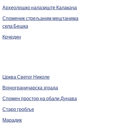
Археолошко налазиште Калакача
Споменик стрељаним мештанима
села Бешка
Крчедин
Црква Светог Николе
Војнограничарска зграда
Спомен простор на обали Дунава
Старо гробље
Марадик