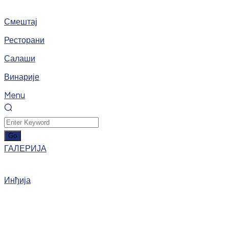
Смештај
Ресторани
Салаши
Винарије
Menu
ГАЛЕРИЈА
Инђија