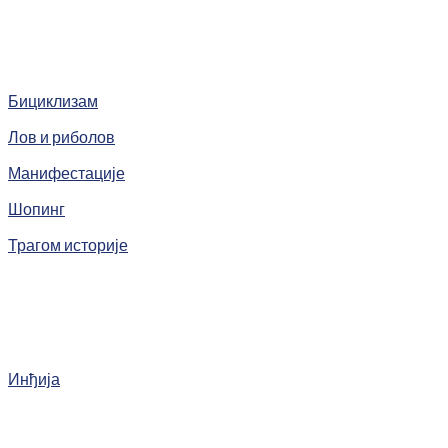
Бициклизам
Лов и риболов
Манифестације
Шопинг
Трагом историје
Инђија