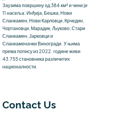
Заузима површину од 384 км² и чини је
11 насеља: Инђија, Бешка, Нови
Сланкамен, Нови Карловци, Крчедин,
Чортановци, Марадик, Љуково, Стари
Сланкамен, Јарковци и
Сланкаменачки Виногради. У њима
према попису из 2022. године живи
43.755 становника различитих
националности.
Contact Us