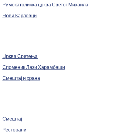
Римокатоличка црква Светог Михаила
Нови Карловци
Црква Сретења
Споменик Лази Харамбаши
Смештај и храна
Смештај
Ресторани