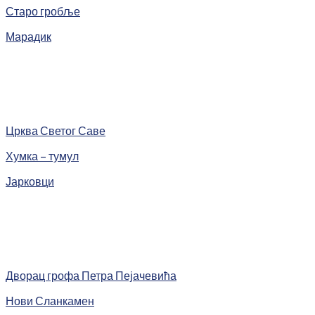
Старо гробље
Марадик
Црква Светог Саве
Хумка – тумул
Јарковци
Дворац грофа Петра Пејачевића
Нови Сланкамен