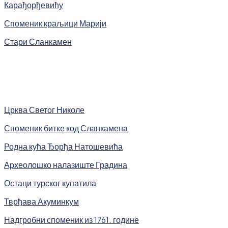
Карађорђевићу
Споменик краљици Марији
Стари Сланкамен
Црква Светог Николе
Споменик битке код Сланкамена
Родна кућа Ђорђа Натошевића
Археолошко налазиште Градина
Остаци турског купатила
Тврђава Акуминкум
Надгробни споменик из 1761. године