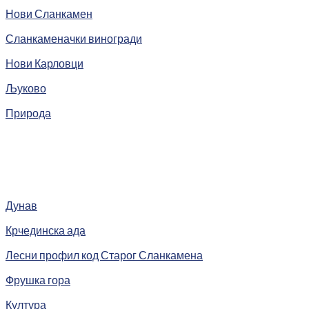
Нови Сланкамен
Сланкаменачки виногради
Нови Карловци
Љуково
Природа
Дунав
Крчединска ада
Лесни профил код Старог Сланкамена
Фрушка гора
Култура