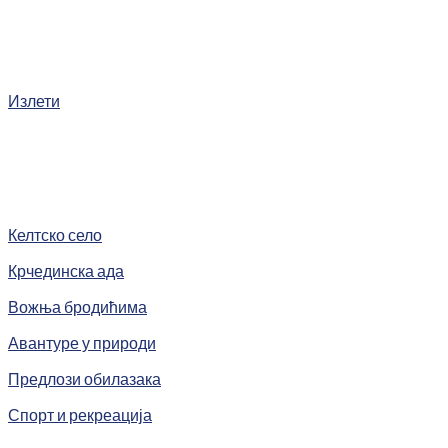
Излети
Келтско село
Крчединска ада
Вожња бродићима
Авантуре у природи
Предлози обилазака
Спорт и рекреација