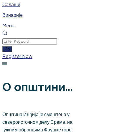
Салаши
Винарије
Menu
Register Now
О општини...
Општина Инђија је смештена у
североисточном делу Срема, на
јужним обронцима Фрушке горе.