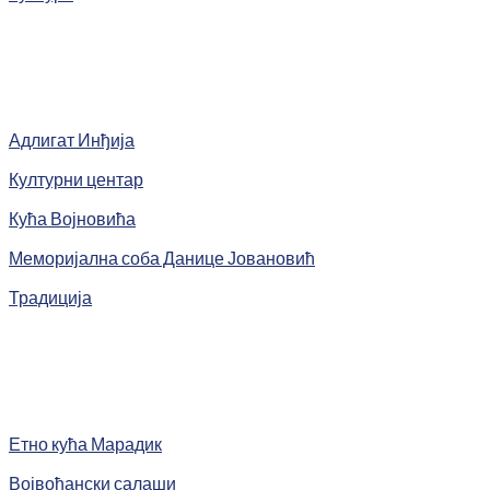
Адлигат Инђија
Културни центар
Кућа Војновића
Меморијална соба Данице Јовановић
Традиција
Етно кућа Марадик
Војвођански салаши