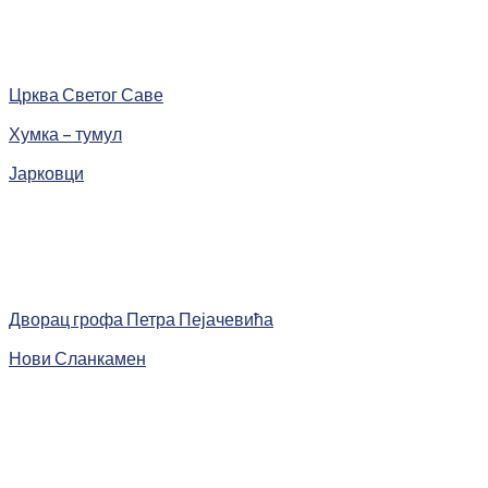
Црква Светог Саве
Хумка – тумул
Јарковци
Дворац грофа Петра Пејачевића
Нови Сланкамен