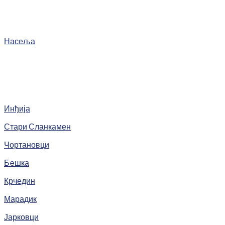
Насеља
Инђија
Стари Сланкамен
Чортановци
Бeшка
Крчедин
Марадик
Јарковци