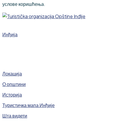
услове коришћења.
Инђија
Локација
О општини
Историја
Туристичка мапа Инђије
Шта видети