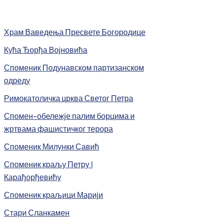
Храм Ваведења Пресвете Богородице
Кућа Ђорђа Војновића
Споменик Подунавском партизанском
одреду
Римокатоличка црква Светог Петра
Спомен-обележје палим борцима и
жртвама фашистичког терора
Споменик Милунки Савић
Споменик краљу Петру I
Карађорђевићу
Споменик краљици Марији
Стари Сланкамен