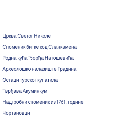
Црква Светог Николе
Споменик битке код Сланкамена
Родна кућа Ђорђа Натошевића
Археолошко налазиште Градина
Остаци турског купатила
Тврђава Акуминкум
Надгробни споменик из 1761. године
Чортановци