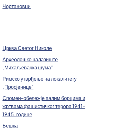
Чортановци
Црква Светог Николе
Археолошко налазиште
„Михаљевачка шума”
Римско утврђење на локалитету
„Просјенице”
Спомен-обележје палим борцима и
жртвама фашистичког терора 1941-
1945. године
Бешка