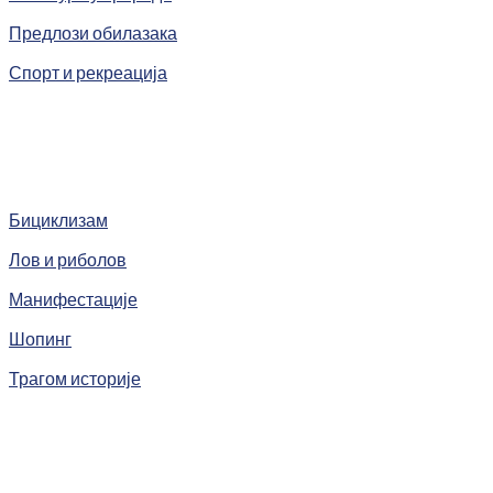
Предлози обилазака
Спорт и рекреација
Бициклизам
Лов и риболов
Манифестације
Шопинг
Трагом историје