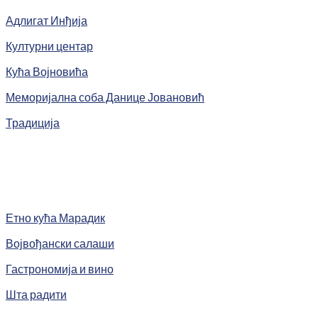
Адлигат Инђија
Културни центар
Кућа Војновића
Меморијална соба Данице Јовановић
Традиција
Етно кућа Марадик
Војвођански салаши
Гастрономија и вино
Шта радити