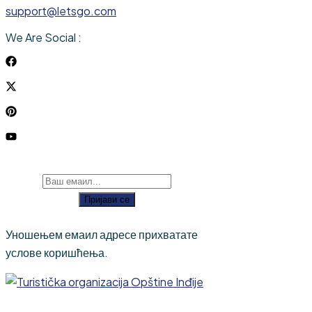
support@letsgo.com
We Are Social :
Пријави се
Уношењем емаил адресе прихватате
услове коришћења.