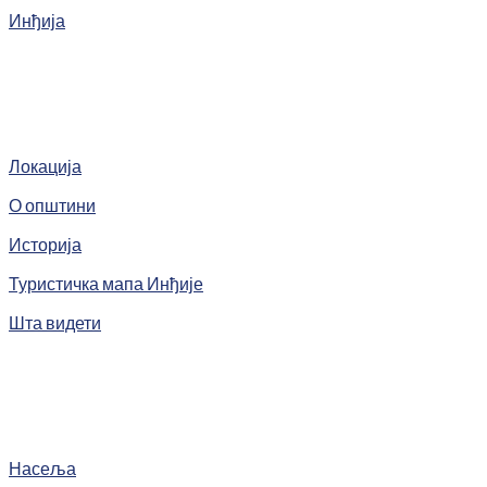
Инђија
Локација
О општини
Историја
Туристичка мапа Инђије
Шта видети
Насеља