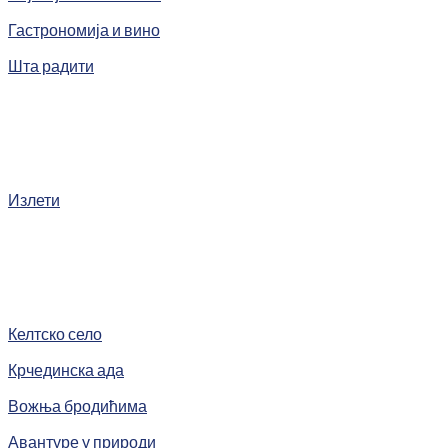
Гастрономија и вино
Шта радити
Излети
Келтско село
Крчединска ада
Вожња бродићима
Авантуре у природи