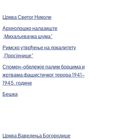
Црква Светог Николе
Археолошко налазиште
„Михаљевачка шума”
Римско утврђење на локалитету
„Просјенице”
Спомен-обележје палим борцима и
жртвама фашистичког терора 1941-
1945. године
Бешка
Црква Ваведења Богородице