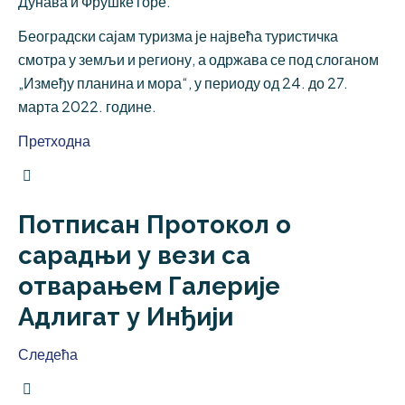
Дунава и Фрушке горе.
Београдски сајам туризма је највећа туристичка
смотра у земљи и региону, а одржава се под слоганом
„Између планина и мора“, у периоду од 24. до 27.
марта 2022. године.
Претходна
Потписан Протокол о
сарадњи у вези са
отварањем Галерије
Адлигат у Инђији
Следећа