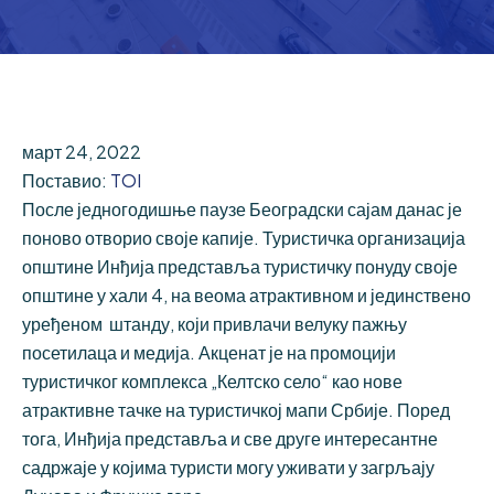
март 24, 2022
Поставио:
TOI
После једногодишње паузе Београдски сајам данас је
поново отворио своје капије. Туристичка организација
општине Инђија представља туристичку понуду своје
општине у хали 4, на веома атрактивном и јединствено
уређеном штанду, који привлачи велуку пажњу
посетилаца и медија. Акценат је на промоцији
туристичког комплекса „Келтско село“ као нове
атрактивне тачке на туристичкој мапи Србије. Поред
тога, Инђија представља и све друге интересантне
садржаје у којима туристи могу уживати у загрљају