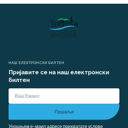
НАШ ЕЛЕКТРОНСКИ БИЛТЕН
Пријавите се на наш електронски 
билтен
Пошаљи
Уношњем е-маил адресе прихватате
услове