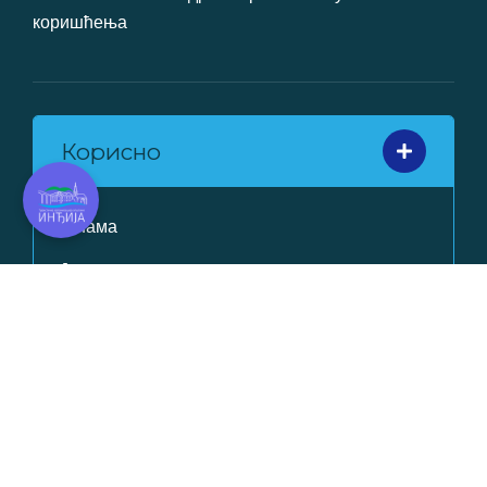
коришћења
Корисно
О нама
Јавни позиви и документа
Јавне набавке
Важни телефони
Инфо о превозу
Услови коришћења
Политика приватности