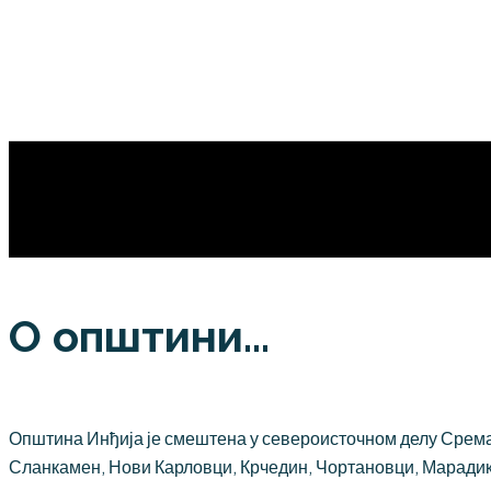
О општини...
Општина Инђија је смештена у североисточном делу Срема,
Сланкамен, Нови Карловци, Крчедин, Чортановци, Марадик