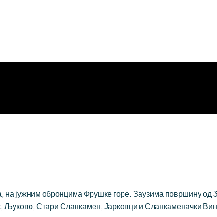
 на јужним обронцима Фрушке горе. Заузима површину од 384
, Љуково, Стари Сланкамен, Јарковци и Сланкаменачки Вин