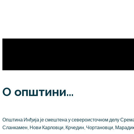
О општини...
Општина Инђија је смештена у североисточном делу Срема,
Сланкамен, Нови Карловци, Крчедин, Чортановци, Марадик