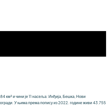
 км² и чини је 11 насеља: Инђија, Бешка, Нови
огради. У њима према попису из 2022. године живи 43.755