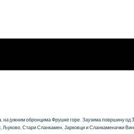
 на јужним обронцима Фрушке горе. Заузима површину од 384
, Љуково, Стари Сланкамен, Јарковци и Сланкаменачки Вин