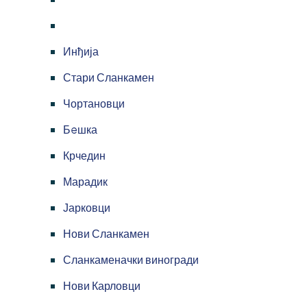
Инђија
Стари Сланкамен
Чортановци
Бeшка
Крчедин
Марадик
Јарковци
Нови Сланкамен
Сланкаменачки виногради
Нови Карловци