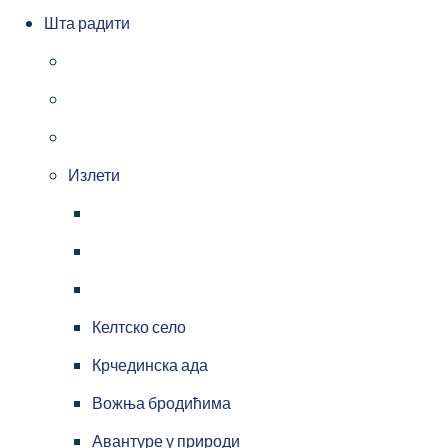
Шта радити
Излети
Келтско село
Крчединска ада
Вожња бродићима
Авантуре у природи