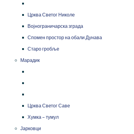
Црква Светог Николе
Војнограничарска зграда
Спомен простор на обали Дунава
Старо гробље
Марадик
Црква Светог Саве
Хумка – тумул
Јарковци