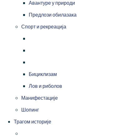
Авантуре у природи
Предлози обилазака
Спорт и рекреација
Бициклизам
Лов и риболов
Манифестације
Шопинг
Трагом историје