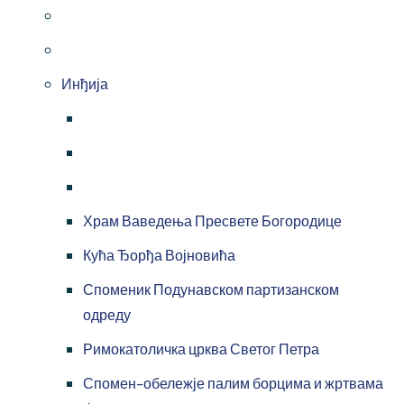
Инђија
Храм Ваведења Пресвете Богородице
Кућа Ђорђа Војновића
Споменик Подунавском партизанском
одреду
Римокатоличка црква Светог Петра
Спомен-обележје палим борцима и жртвама