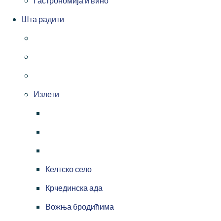
Гастрономија и вино
Шта радити
Излети
Келтско село
Крчединска ада
Вожња бродићима