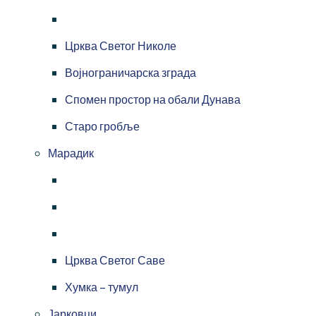
Црква Светог Николе
Војнограничарска зграда
Спомен простор на обали Дунава
Старо гробље
Марадик
Црква Светог Саве
Хумка – тумул
Јарковци