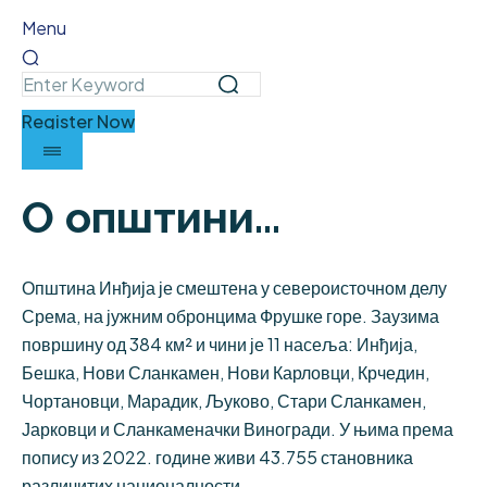
Menu
Register Now
О општини...
Општина Инђија је смештена у североисточном делу
Срема, на јужним обронцима Фрушке горе. Заузима
површину од 384 км² и чини је 11 насеља: Инђија,
Бешка, Нови Сланкамен, Нови Карловци, Крчедин,
Чортановци, Марадик, Љуково, Стари Сланкамен,
Јарковци и Сланкаменачки Виногради. У њима према
попису из 2022. године живи 43.755 становника
различитих националности.