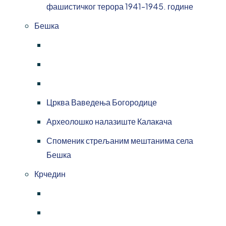
фашистичког терора 1941-1945. године
Бешка
Црква Ваведења Богородице
Археолошко налазиште Калакача
Споменик стрељаним мештанима села
Бешка
Крчедин