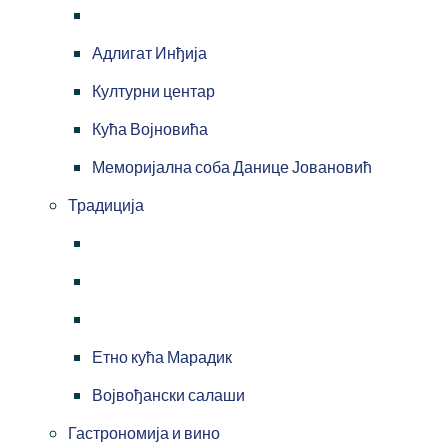
Адлигат Инђија
Културни центар
Кућа Војновића
Меморијална соба Данице Јовановић
Традиција
Етно кућа Марадик
Војвођански салаши
Гастрономија и вино