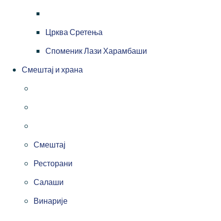
Црква Сретења
Споменик Лази Харамбаши
Смештај и храна
Смештај
Ресторани
Салаши
Винарије