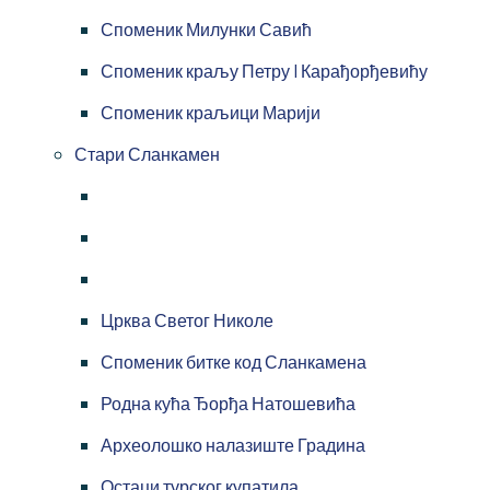
Споменик Милунки Савић
Споменик краљу Петру I Карађорђевићу
Споменик краљици Марији
Стари Сланкамен
Црква Светог Николе
Споменик битке код Сланкамена
Родна кућа Ђорђа Натошевића
Археолошко налазиште Градина
Остаци турског купатила