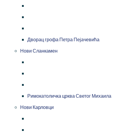
Дворац грофа Петра Пејачевића
Нови Сланкамен
Римокатоличка црква Светог Михаила
Нови Карловци