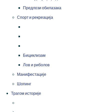
Предлози обилазака
Спорт и рекреација
Бициклизам
Лов и риболов
Манифестације
Шопинг
Трагом историје