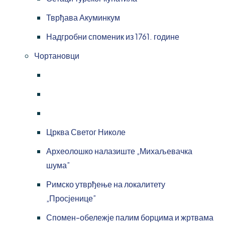
Тврђава Акуминкум
Надгробни споменик из 1761. године
Чортановци
Црква Светог Николе
Археолошко налазиште „Михаљевачка
шума”
Римско утврђење на локалитету
„Просјенице”
Спомен-обележје палим борцима и жртвама