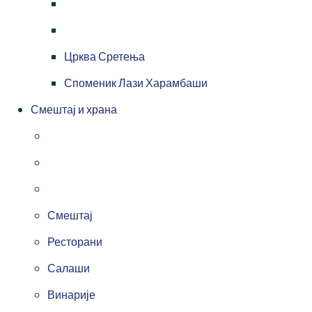
Црква Сретења
Споменик Лази Харамбаши
Смештај и храна
Смештај
Ресторани
Салаши
Винарије