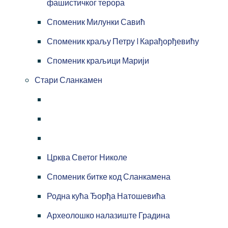
фашистичког терора
Споменик Милунки Савић
Споменик краљу Петру I Карађорђевићу
Споменик краљици Марији
Стари Сланкамен
Црква Светог Николе
Споменик битке код Сланкамена
Родна кућа Ђорђа Натошевића
Археолошко налазиште Градина