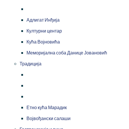
Адлигат Инђија
Културни центар
Кућа Војновића
Меморијална соба Данице Јовановић
Традиција
Етно кућа Марадик
Војвођански салаши