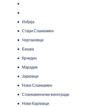
Инђија
Стари Сланкамен
Чортановци
Бeшка
Крчедин
Марадик
Јарковци
Нови Сланкамен
Сланкаменачки виногради
Нови Карловци