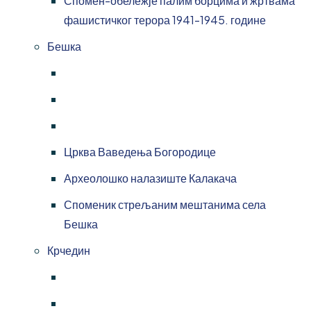
Спомен-обележје палим борцима и жртвама
фашистичког терора 1941-1945. године
Бешка
Црква Ваведења Богородице
Археолошко налазиште Калакача
Споменик стрељаним мештанима села
Бешка
Крчедин