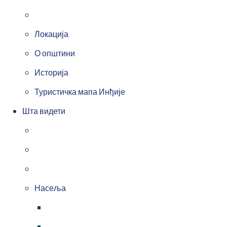
Локација
О општини
Историја
Туристичка мапа Инђије
Шта видети
Насеља