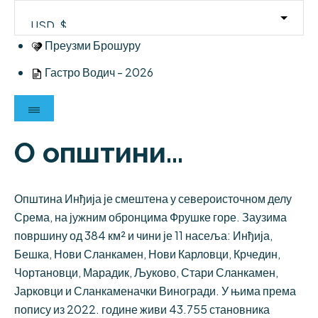
Skip
to
content
Преузми Брошуру
Гастро Водич - 2026
О општини...
Општина Инђија је смештена у североисточном делу
Срема, на јужним обронцима Фрушке горе. Заузима
површину од 384 км² и чини је 11 насеља: Инђија,
Бешка, Нови Сланкамен, Нови Карловци, Крчедин,
Чортановци, Марадик, Љуково, Стари Сланкамен,
Јарковци и Сланкаменачки Виногради. У њима према
попису из 2022. године живи 43.755 становника