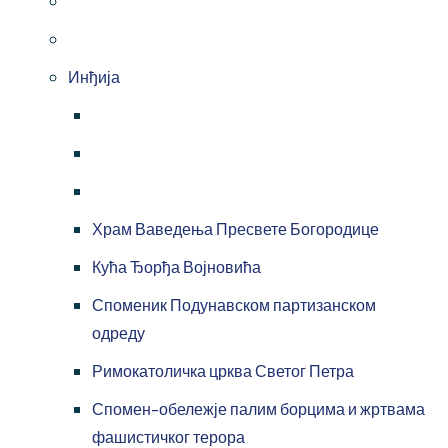
Инђија
Храм Ваведења Пресвете Богородице
Кућа Ђорђа Војновића
Споменик Подунавском партизанском
одреду
Римокатоличка црква Светог Петра
Спомен-обележје палим борцима и жртвама
фашистичког терора