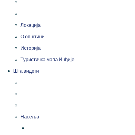
Локација
О општини
Историја
Туристичка мапа Инђије
Шта видети
Насеља