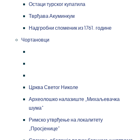
Остаци турског купатила
Тврђава Акуминкум
Надгробни споменик из 1761. године
Чортановци
Црква Светог Николе
Археолошко налазиште „Михаљевачка
шума”
Римско утврђење на локалитету
„Просјенице”