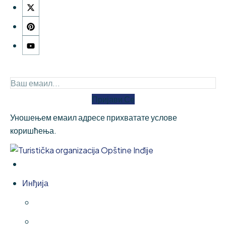
Пријави Се
Уношењем емаил адресе прихватате услове
коришћења.
Инђија