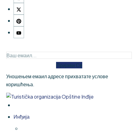
Пријави Се
Уношењем емаил адресе прихватате услове
коришћења.
Инђија