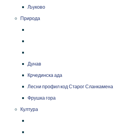
Љуково
Природа
Дунав
Крчединска ада
Лесни профил код Старог Сланкамена
Фрушка гора
Култура