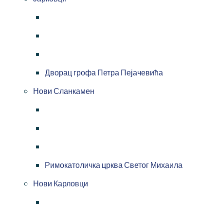
Дворац грофа Петра Пејачевића
Нови Сланкамен
Римокатоличка црква Светог Михаила
Нови Карловци