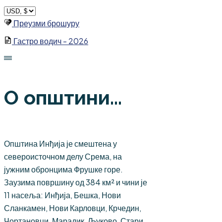
Skip
to
Преузми брошуру
content
Гастро водич - 2026
О општини...
Општина Инђија је смештена у
североисточном делу Срема, на
јужним обронцима Фрушке горе.
Заузима површину од 384 км² и чини је
11 насеља: Инђија, Бешка, Нови
Сланкамен, Нови Карловци, Крчедин,
Чортановци, Марадик, Љуково, Стари