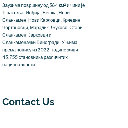
Заузима површину од 384 км² и чини је
11 насеља: Инђија, Бешка, Нови
Сланкамен, Нови Карловци, Крчедин,
Чортановци, Марадик, Љуково, Стари
Сланкамен, Јарковци и
Сланкаменачки Виногради. У њима
према попису из 2022. године живи
43.755 становника различитих
националности.
Contact Us