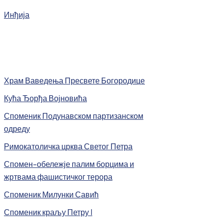
Инђија
Храм Ваведења Пресвете Богородице
Кућа Ђорђа Војновића
Споменик Подунавском партизанском
одреду
Римокатоличка црква Светог Петра
Спомен-обележје палим борцима и
жртвама фашистичког терора
Споменик Милунки Савић
Споменик краљу Петру I