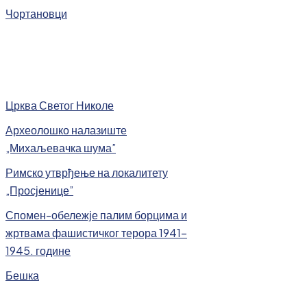
Чортановци
Црква Светог Николе
Археолошко налазиште
„Михаљевачка шума”
Римско утврђење на локалитету
„Просјенице”
Спомен-обележје палим борцима и
жртвама фашистичког терора 1941-
1945. године
Бешка