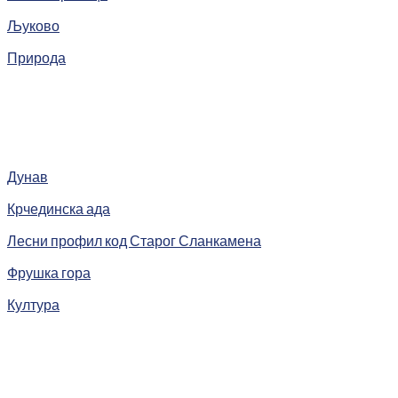
Љуково
Природа
Дунав
Крчединска ада
Лесни профил код Старог Сланкамена
Фрушка гора
Култура