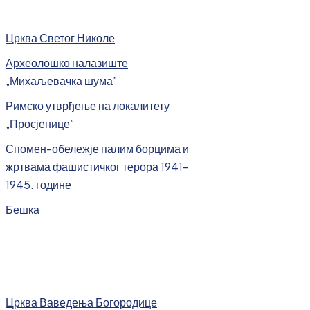
Црква Светог Николе
Археолошко налазиште
„Михаљевачка шума”
Римско утврђење на локалитету
„Просјенице”
Спомен-обележје палим борцима и
жртвама фашистичког терора 1941-
1945. године
Бешка
Црква Ваведења Богородице