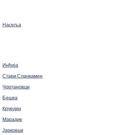
Насеља
Инђија
Стари Сланкамен
Чортановци
Бeшка
Крчедин
Марадик
Јарковци