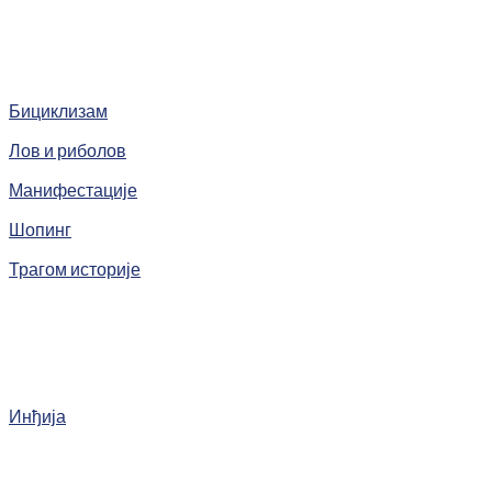
Бициклизам
Лов и риболов
Манифестације
Шопинг
Трагом историје
Инђија