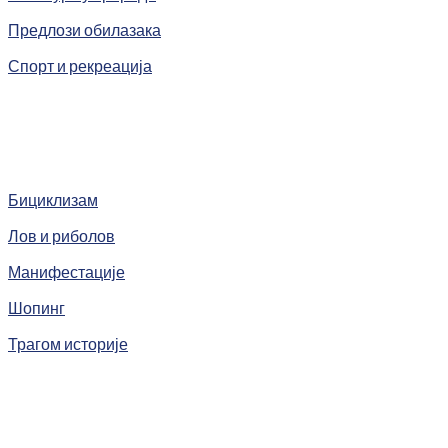
Предлози обилазака
Спорт и рекреација
Бициклизам
Лов и риболов
Манифестације
Шопинг
Трагом историје