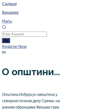
Салаши
Винарије
Menu
Register Now
О општини...
Општина Инђија је смештена у
североисточном делу Срема, на
јужним обронцима Фрушке горе.