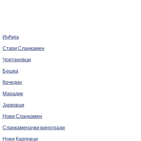
Инђија
Стари Сланкамен
Чортановци
Бeшка
Крчедин
Марадик
Јарковци
Нови Сланкамен
Сланкаменачки виногради
Нови Карловци