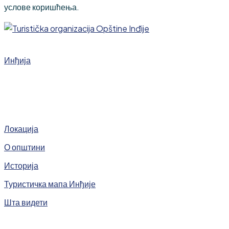
услове коришћења.
Инђија
Локација
О општини
Историја
Туристичка мапа Инђије
Шта видети