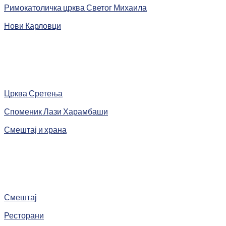
Римокатоличка црква Светог Михаила
Нови Карловци
Црква Сретења
Споменик Лази Харамбаши
Смештај и храна
Смештај
Ресторани