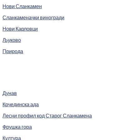
Нови Сланкамен
Сланкаменачки виногради
Нови Карловци
Љуково
Природа
Дунав
Крчединска ада
Лесни профил код Старог Сланкамена
Фрушка гора
Култура