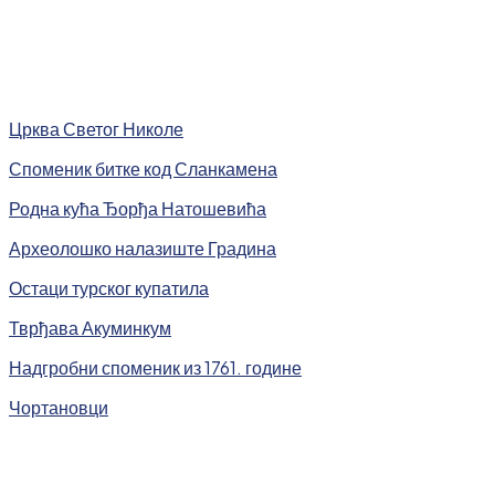
Црква Светог Николе
Споменик битке код Сланкамена
Родна кућа Ђорђа Натошевића
Археолошко налазиште Градина
Остаци турског купатила
Тврђава Акуминкум
Надгробни споменик из 1761. године
Чортановци