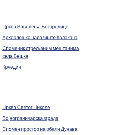
Црква Ваведења Богородице
Археолошко налазиште Калакача
Споменик стрељаним мештанима
села Бешка
Крчедин
Црква Светог Николе
Војнограничарска зграда
Спомен простор на обали Дунава