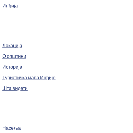
Инђија
Локација
О општини
Историја
Туристичка мапа Инђије
Шта видети
Насеља