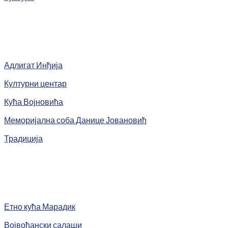
Адлигат Инђија
Културни центар
Кућа Војновића
Меморијална соба Данице Јовановић
Традиција
Етно кућа Марадик
Војвођански салаши