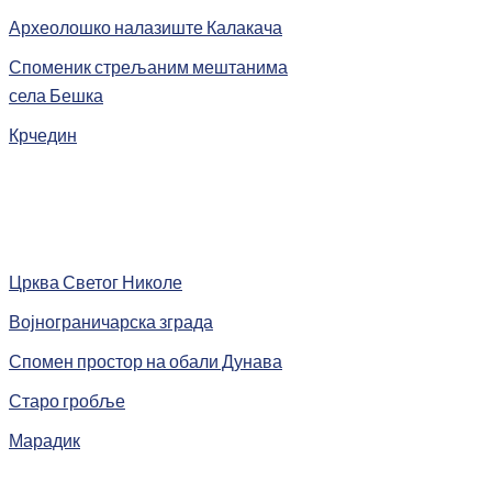
Археолошко налазиште Калакача
Споменик стрељаним мештанима
села Бешка
Крчедин
Црква Светог Николе
Војнограничарска зграда
Спомен простор на обали Дунава
Старо гробље
Марадик