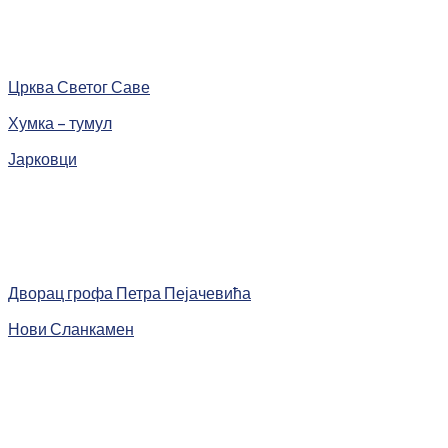
Црква Светог Саве
Хумка – тумул
Јарковци
Дворац грофа Петра Пејачевића
Нови Сланкамен