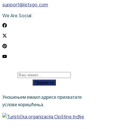
support@letsgo.com
We Are Social :
Пријави се
Уношењем емаил адресе прихватате
услове коришћења.