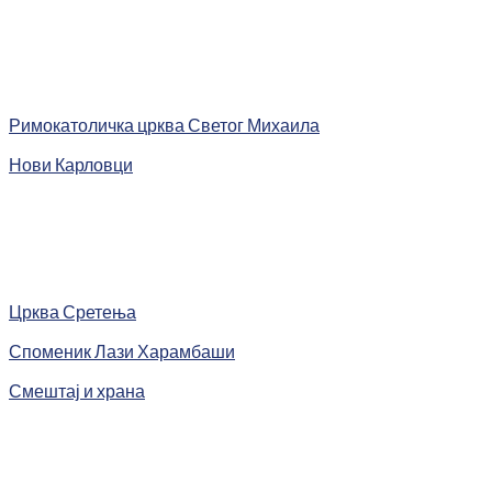
Римокатоличка црква Светог Михаила
Нови Карловци
Црква Сретења
Споменик Лази Харамбаши
Смештај и храна