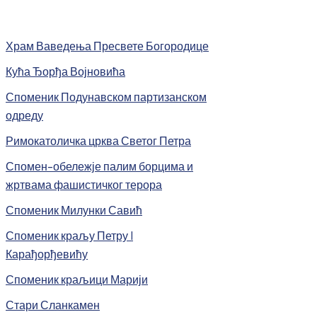
Храм Ваведења Пресвете Богородице
Кућа Ђорђа Војновића
Споменик Подунавском партизанском
одреду
Римокатоличка црква Светог Петра
Спомен-обележје палим борцима и
жртвама фашистичког терора
Споменик Милунки Савић
Споменик краљу Петру I
Карађорђевићу
Споменик краљици Марији
Стари Сланкамен