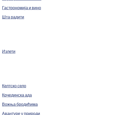
Гастрономија и вино
Шта радити
Излети
Келтско село
Крчединска ада
Вожња бродићима
Авантуре у природи