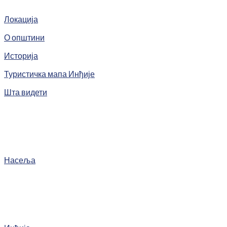
Локација
О општини
Историја
Туристичка мапа Инђије
Шта видети
Насеља