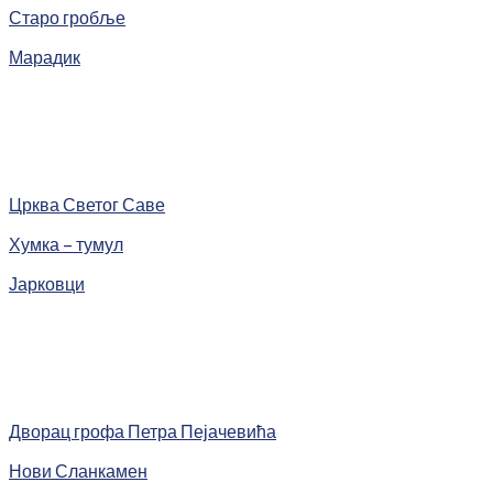
Старо гробље
Марадик
Црква Светог Саве
Хумка – тумул
Јарковци
Дворац грофа Петра Пејачевића
Нови Сланкамен