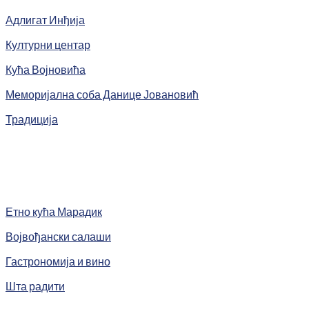
Адлигат Инђија
Културни центар
Кућа Војновића
Меморијална соба Данице Јовановић
Традиција
Етно кућа Марадик
Војвођански салаши
Гастрономија и вино
Шта радити