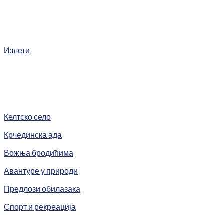
Излети
Келтско село
Крчединска ада
Вожња бродићима
Авантуре у природи
Предлози обилазака
Спорт и рекреација