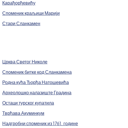
Карађорђевићу
Споменик краљици Марији
Стари Сланкамен
Црква Светог Николе
Споменик битке код Сланкамена
Родна кућа Ђорђа Натошевића
Археолошко налазиште Градина
Остаци турског купатила
Тврђава Акуминкум
Надгробни споменик из 1761. године