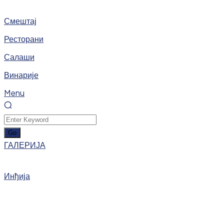
Смештај
Ресторани
Салаши
Винарије
Menu
ГАЛЕРИЈА
Инђија