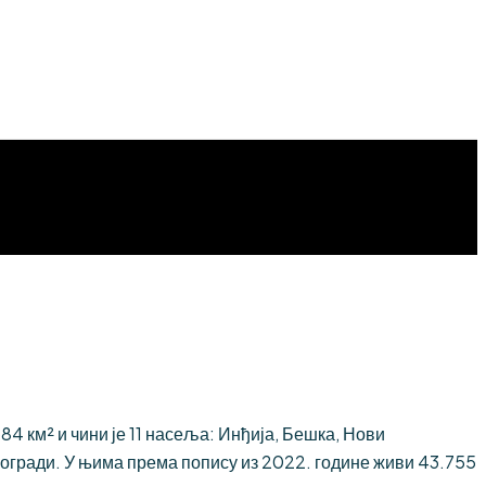
 км² и чини је 11 насеља: Инђија, Бешка, Нови
огради. У њима према попису из 2022. године живи 43.755