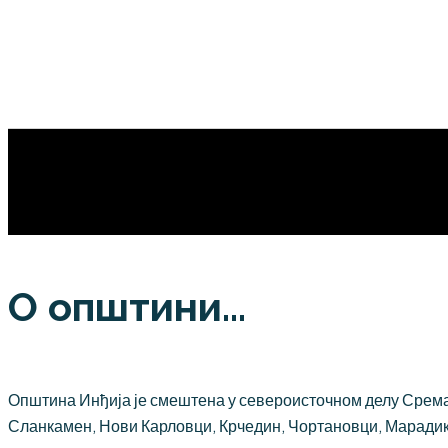
О општини...
Општина Инђија је смештена у североисточном делу Срема,
Сланкамен, Нови Карловци, Крчедин, Чортановци, Марадик