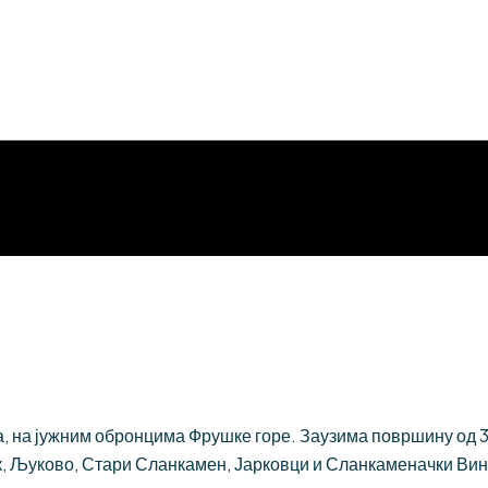
 на јужним обронцима Фрушке горе. Заузима површину од 384
, Љуково, Стари Сланкамен, Јарковци и Сланкаменачки Вин