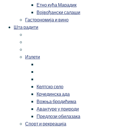
Етно кућа Марадик
Војвођански салаши
Гастрономија и вино
Шта радити
Излети
Келтско село
Крчединска ада
Вожња бродићима
Авантуре у природи
Предлози обилазака
Спорт и рекреација