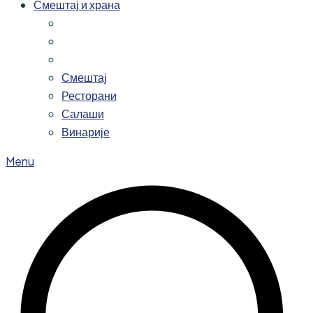
Смештај и храна
Смештај
Ресторани
Салаши
Винарије
Menu