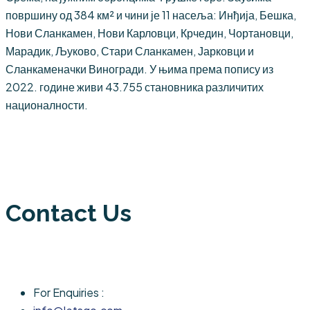
површину од 384 км² и чини је 11 насеља: Инђија, Бешка,
Нови Сланкамен, Нови Карловци, Крчедин, Чортановци,
Марадик, Љуково, Стари Сланкамен, Јарковци и
Сланкаменачки Виногради. У њима према попису из
2022. године живи 43.755 становника различитих
националности.
Contact Us
For Enquiries :