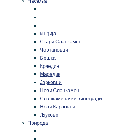
Насеља
Инђија
Стари Сланкамен
Чортановци
Бeшка
Крчедин
Марадик
Јарковци
Нови Сланкамен
Сланкаменачки виногради
Нови Карловци
Љуково
Природа