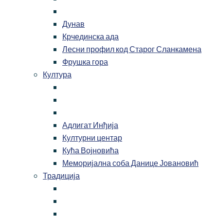
Дунав
Крчединска ада
Лесни профил код Старог Сланкамена
Фрушка гора
Култура
Адлигат Инђија
Културни центар
Кућа Војновића
Меморијална соба Данице Јовановић
Традиција