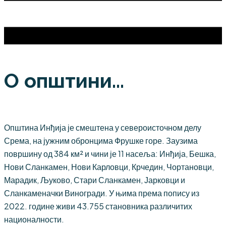
О општини...
Општина Инђија је смештена у североисточном делу
Срема, на јужним обронцима Фрушке горе. Заузима
површину од 384 км² и чини је 11 насеља: Инђија, Бешка,
Нови Сланкамен, Нови Карловци, Крчедин, Чортановци,
Марадик, Љуково, Стари Сланкамен, Јарковци и
Сланкаменачки Виногради. У њима према попису из
2022. године живи 43.755 становника различитих
националности.