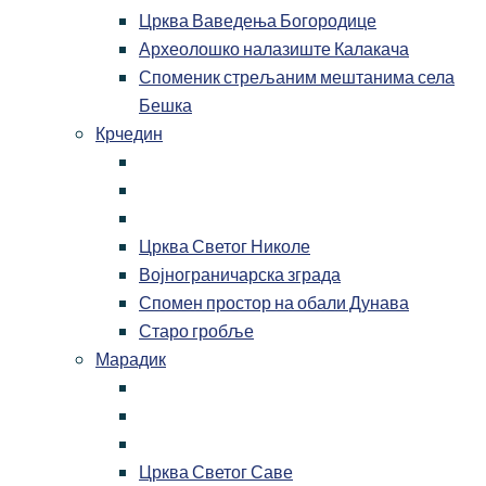
Црква Ваведења Богородице
Археолошко налазиште Калакача
Споменик стрељаним мештанима села
Бешка
Крчедин
Црква Светог Николе
Војнограничарска зграда
Спомен простор на обали Дунава
Старо гробље
Марадик
Црква Светог Саве