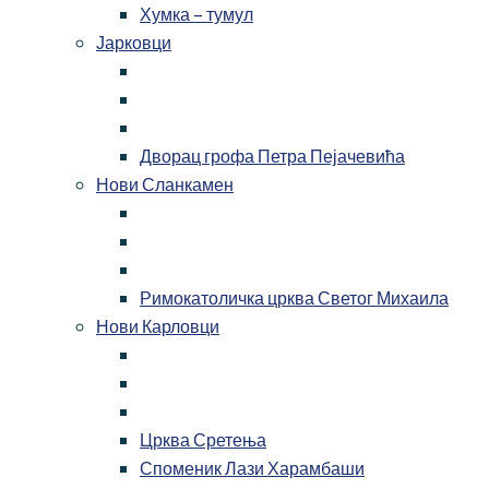
Хумка – тумул
Јарковци
Дворац грофа Петра Пејачевића
Нови Сланкамен
Римокатоличка црква Светог Михаила
Нови Карловци
Црква Сретења
Споменик Лази Харамбаши