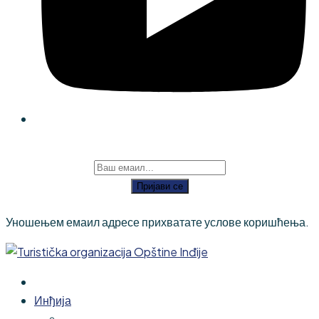
Пријави се
Уношењем емаил адресе прихватате услове коришћења.
Инђија