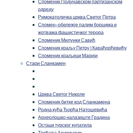
Споменик Подунавском партизанском
одреду
Римокатоличка црква Светог Петра
Спомен-обележје палим борцима и
жртвама фашистичког терора
Споменик Милунки Савић
Споменик краљу Петру I Карађорђевићу
Споменик краљици Марији
Стари Сланкамен
Црква Светог Николе
Споменик битке код Сланкамена
Родна кућа Ђорђа Натошевића
Археолошко налазиште Градина
Остаци турског купатила
Тврђава Акуминкум