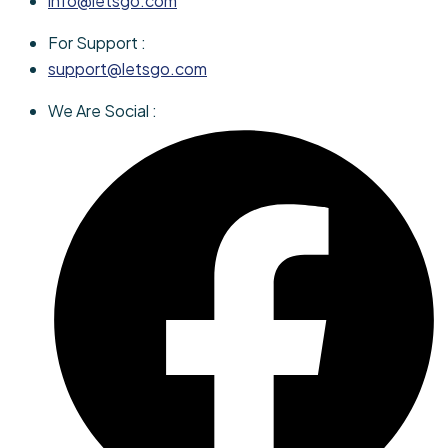
info@letsgo.com
For Support :
support@letsgo.com
We Are Social :