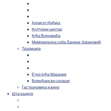
Адлигат Инђија
Културни центар
Кућа Војновића
Меморијална соба Данице Јовановић
Традиција
Етно кућа Марадик
Војвођански салаши
Гастрономија и вино
Шта радити