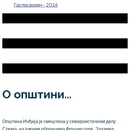
Гастро водич - 2026
О општини...
Општина Инђија је смештена у североисточном делу
Срема, на јужним обронцима Фрушке горе. Заузима