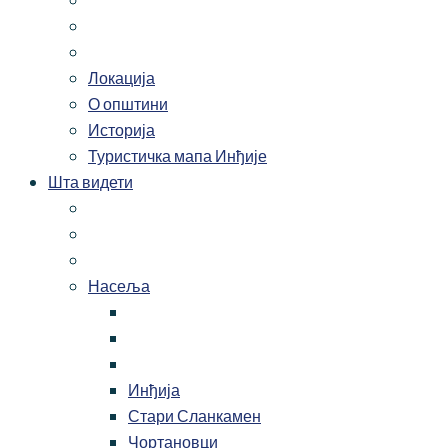
Локација
О општини
Историја
Туристичка мапа Инђије
Шта видети
Насеља
Инђија
Стари Сланкамен
Чортановци