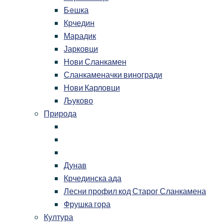
Бeшка
Крчедин
Марадик
Јарковци
Нови Сланкамен
Сланкаменачки виногради
Нови Карловци
Љуково
Природа
Дунав
Крчединска ада
Лесни профил код Старог Сланкамена
Фрушка гора
Култура