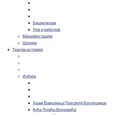
Бициклизам
Лов и риболов
Манифестације
Шопинг
Трагом историје
Инђија
Храм Ваведења Пресвете Богородице
Кућа Ђорђа Војновића