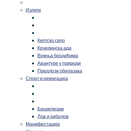
Излети
Келтско село
Крчединска ада
Вожња бродићима
Авантуре у природи
Предлози обилазака
Спорт и рекреација
Бициклизам
Лов и риболов
Манифестације