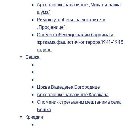
Археолошко налазиште „Михаљевачка
шума”
Римско утврђење на локалитету
„Просјенице”
Спомен-обележје палим борцима и
жртвама фашистичког терора 1941-1945.
године
Бешка
Црква Ваведења Богородице
Археолошко налазиште Калакача
Споменик стрељаним мештанима села
Бешка
Крчедин