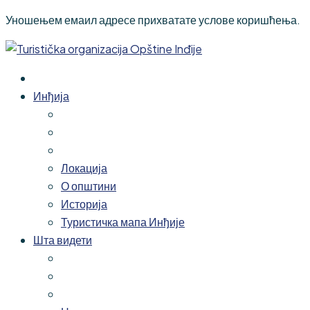
Уношењем емаил адресе прихватате услове коришћења.
Инђија
Локација
О општини
Историја
Туристичка мапа Инђије
Шта видети