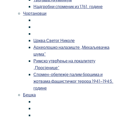
Надгробни споменик из 1761. године
Чортановци
Црква Светог Николе
Археолошко налазиште „Михаљевачка
шума”
Римско утврђење на локалитету
„Просјенице”
Спомен-обележје палим борцима и
жртвама фашистичког терора 1941-1945.
године
Бешка