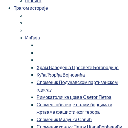
Шопинг
Трагом историје
Инђија
Храм Ваведења Пресвете Богородице
Кућа Ђорђа Војновића
Споменик Подунавском партизанском
одреду
Римокатоличка црква Светог Петра
Спомен-обележје палим борцима и
жртвама фашистичког терора
Споменик Милунки Савић
Споменик краљу Петру I Карађорђевићу