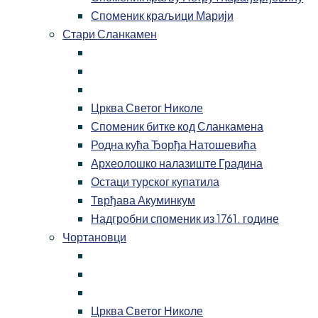
Споменик краљици Марији
Стари Сланкамен
Црква Светог Николе
Споменик битке код Сланкамена
Родна кућа Ђорђа Натошевића
Археолошко налазиште Градина
Остаци турског купатила
Тврђава Акуминкум
Надгробни споменик из 1761. године
Чортановци
Црква Светог Николе