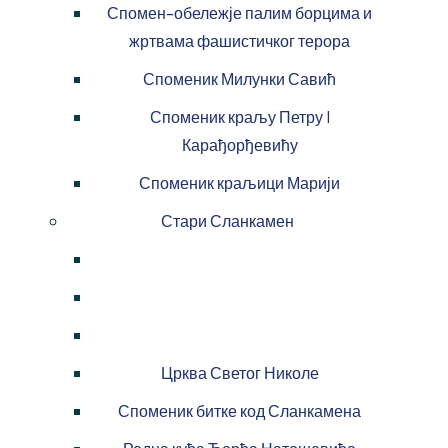
Спомен-обележје палим борцима и
жртвама фашистичког терора
Споменик Милунки Савић
Споменик краљу Петру I
Карађорђевићу
Споменик краљици Марији
Стари Сланкамен
Црква Светог Николе
Споменик битке код Сланкамена