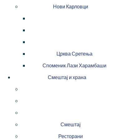
Нови Карловци
Црква Сретења
Споменик Лази Харамбаши
Смештај и храна
Смештај
Ресторани