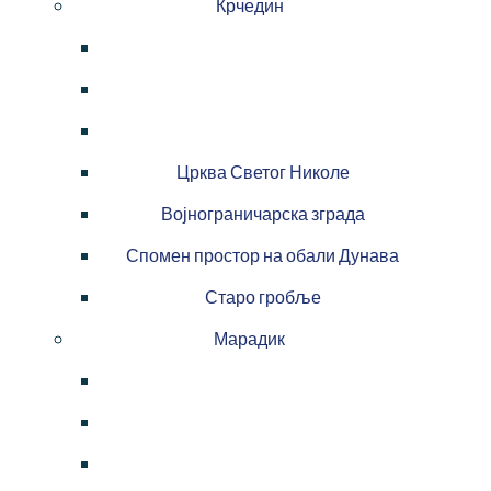
Крчедин
Црква Светог Николе
Војнограничарска зграда
Спомен простор на обали Дунава
Старо гробље
Марадик