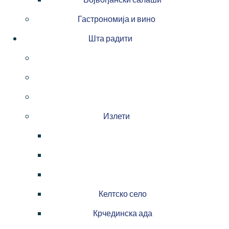
Гастрономија и вино
Шта радити
Излети
Келтско село
Крчединска ада