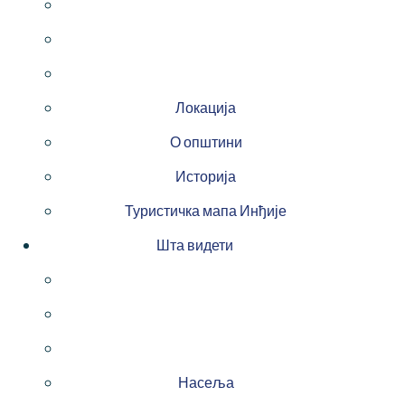
Локација
О општини
Историја
Туристичка мапа Инђије
Шта видети
Насеља