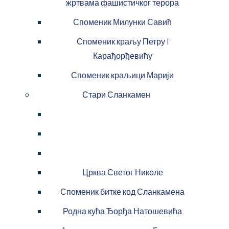
жртвама фашистичког терора
Споменик Милунки Савић
Споменик краљу Петру I
Карађорђевићу
Споменик краљици Марији
Стари Сланкамен
Црква Светог Николе
Споменик битке код Сланкамена
Родна кућа Ђорђа Натошевића