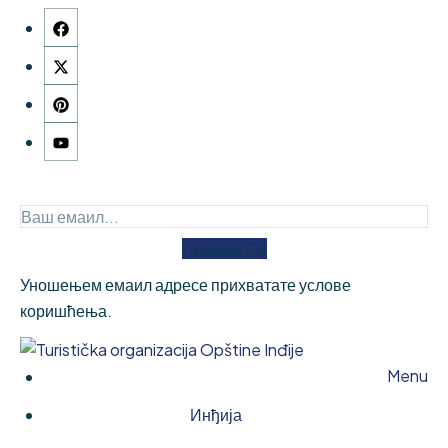
Пријави Се
Уношењем емаил адресе прихватате услове
коришћења.
Menu
Инђија