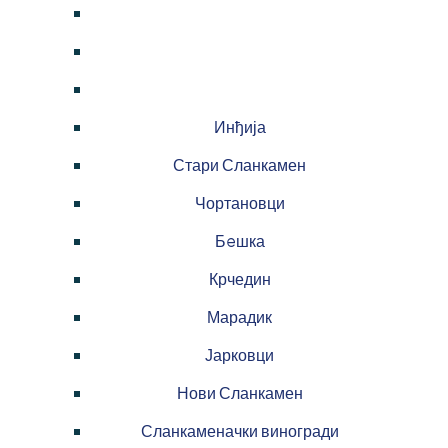
Инђија
Стари Сланкамен
Чортановци
Бeшка
Крчедин
Марадик
Јарковци
Нови Сланкамен
Сланкаменачки виногради