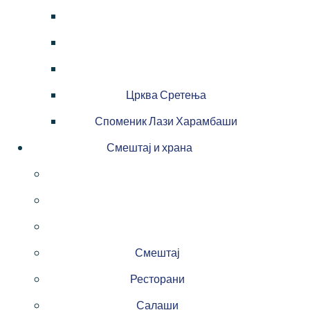
Црква Сретења
Споменик Лази Харамбаши
Смештај и храна
Смештај
Ресторани
Салаши