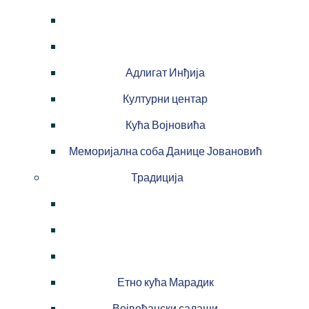
Адлигат Инђија
Културни центар
Кућа Војновића
Меморијална соба Данице Јовановић
Традиција
Етно кућа Марадик
Војвођански салаши