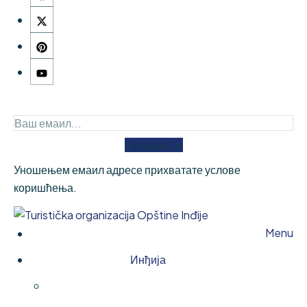
Пријави Се
Уношењем емаил адресе прихватате услове
коришћења.
Menu
Инђија