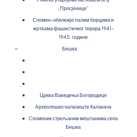
„Просјенице”
Спомен-обележје палим борцима и
жртвама фашистичког терора 1941-
1945. године
Бешка
Црква Ваведења Богородице
Археолошко налазиште Калакача
Споменик стрељаним мештанима села
Бешка