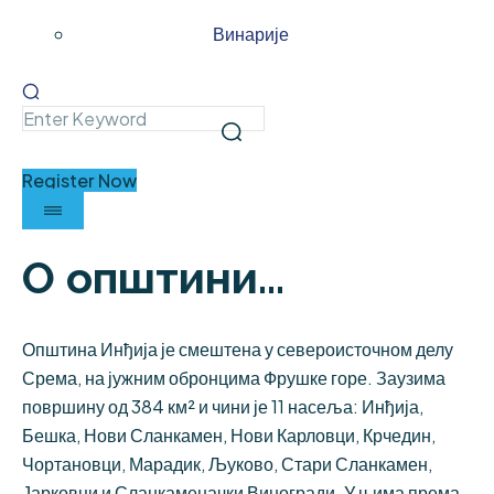
Винарије
Register Now
О општини...
Општина Инђија је смештена у североисточном делу
Срема, на јужним обронцима Фрушке горе. Заузима
површину од 384 км² и чини је 11 насеља: Инђија,
Бешка, Нови Сланкамен, Нови Карловци, Крчедин,
Чортановци, Марадик, Љуково, Стари Сланкамен,
Јарковци и Сланкаменачки Виногради. У њима према