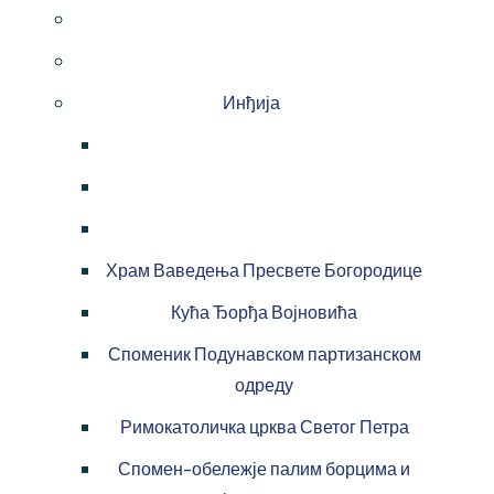
Инђија
Храм Ваведења Пресвете Богородице
Кућа Ђорђа Војновића
Споменик Подунавском партизанском
одреду
Римокатоличка црква Светог Петра
Спомен-обележје палим борцима и