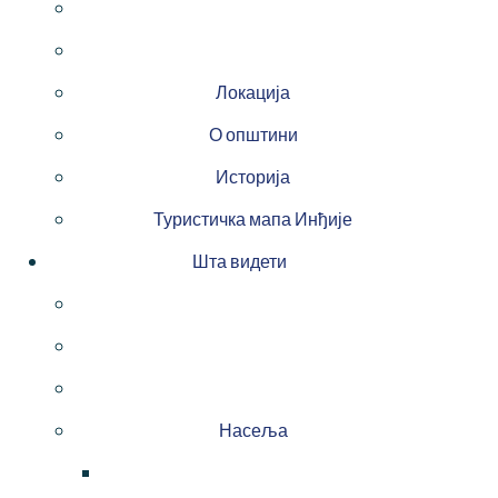
Локација
О општини
Историја
Туристичка мапа Инђије
Шта видети
Насеља