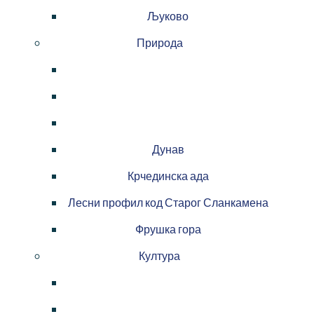
Љуково
Природа
Дунав
Крчединска ада
Лесни профил код Старог Сланкамена
Фрушка гора
Култура