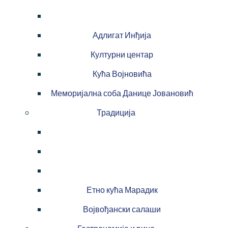
Адлигат Инђија
Културни центар
Кућа Војновића
Меморијална соба Данице Јовановић
Традиција
Етно кућа Марадик
Војвођански салаши