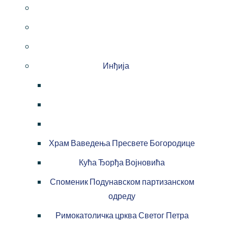
Инђија
Храм Ваведења Пресвете Богородице
Кућа Ђорђа Војновића
Споменик Подунавском партизанском
одреду
Римокатоличка црква Светог Петра