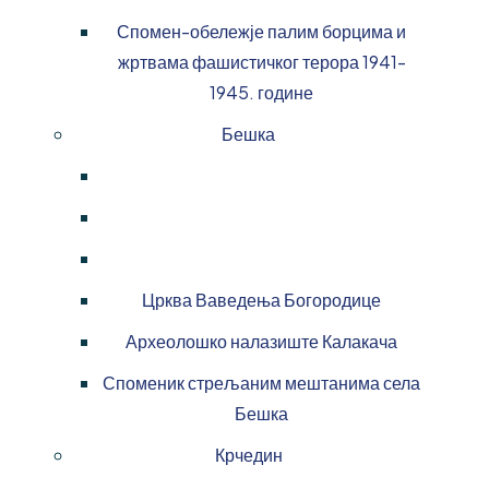
Спомен-обележје палим борцима и
жртвама фашистичког терора 1941-
1945. године
Бешка
Црква Ваведења Богородице
Археолошко налазиште Калакача
Споменик стрељаним мештанима села
Бешка
Крчедин