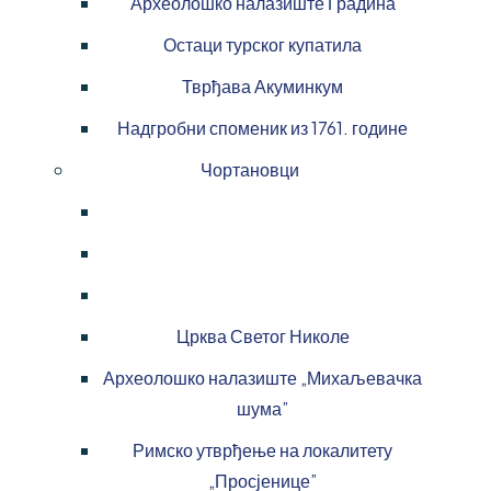
Археолошко налазиште Градина
Остаци турског купатила
Тврђава Акуминкум
Надгробни споменик из 1761. године
Чортановци
Црква Светог Николе
Археолошко налазиште „Михаљевачка
шума”
Римско утврђење на локалитету
„Просјенице”