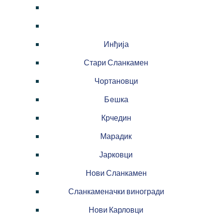
Инђија
Стари Сланкамен
Чортановци
Бeшка
Крчедин
Марадик
Јарковци
Нови Сланкамен
Сланкаменачки виногради
Нови Карловци