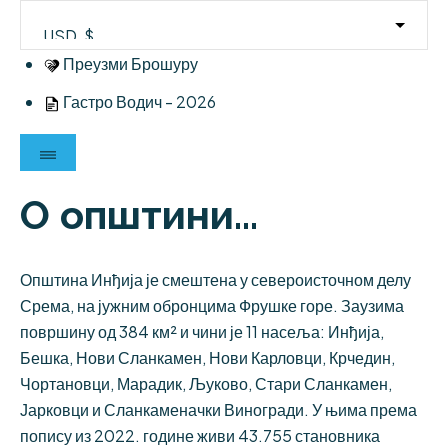
Skip
to
content
Преузми Брошуру
Гастро Водич - 2026
О општини...
Општина Инђија је смештена у североисточном делу
Срема, на јужним обронцима Фрушке горе. Заузима
површину од 384 км² и чини је 11 насеља: Инђија,
Бешка, Нови Сланкамен, Нови Карловци, Крчедин,
Чортановци, Марадик, Љуково, Стари Сланкамен,
Јарковци и Сланкаменачки Виногради. У њима према
попису из 2022. године живи 43.755 становника