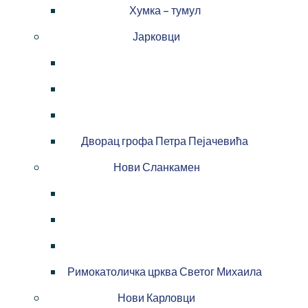
Хумка – тумул
Јарковци
Дворац грофа Петра Пејачевића
Нови Сланкамен
Римокатоличка црква Светог Михаила
Нови Карловци