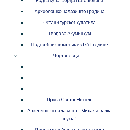
Родна кућа Ђорђа Натошевића
Археолошко налазиште Градина
Остаци турског купатила
Тврђава Акуминкум
Надгробни споменик из 1761. године
Чортановци
Црква Светог Николе
Археолошко налазиште „Михаљевачка
шума”
Римско утврђење на локалитету