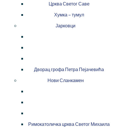
Црква Светог Саве
Хумка – тумул
Јарковци
Дворац грофа Петра Пејачевића
Нови Сланкамен
Римокатоличка црква Светог Михаила