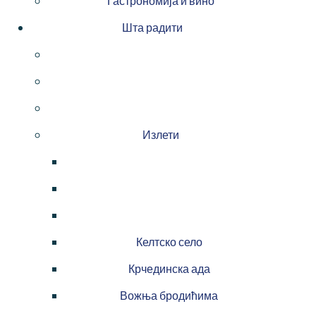
Гастрономија и вино
Шта радити
Излети
Келтско село
Крчединска ада
Вожња бродићима