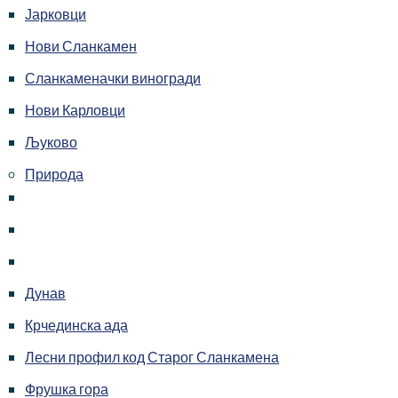
Јарковци
Нови Сланкамен
Сланкаменачки виногради
Нови Карловци
Љуково
Природа
Дунав
Крчединска ада
Лесни профил код Старог Сланкамена
Фрушка гора