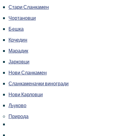
Стари Сланкамен
Чортановци
Бeшка
Крчедин
Марадик
Јарковци
Нови Сланкамен
Сланкаменачки виногради
Нови Карловци
Љуково
Природа