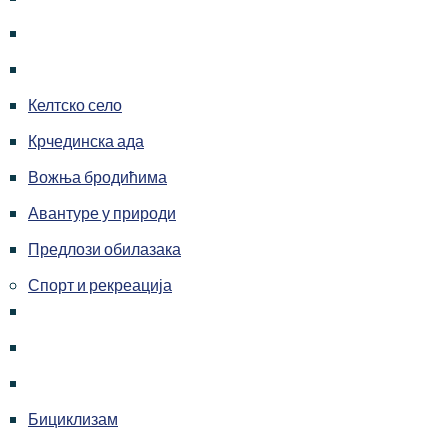
Келтско село
Крчединска ада
Вожња бродићима
Авантуре у природи
Предлози обилазака
Спорт и рекреација
Бициклизам