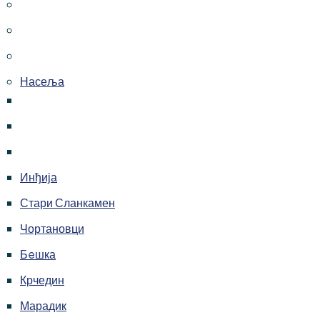
Насеља
Инђија
Стари Сланкамен
Чортановци
Бeшка
Крчедин
Марадик