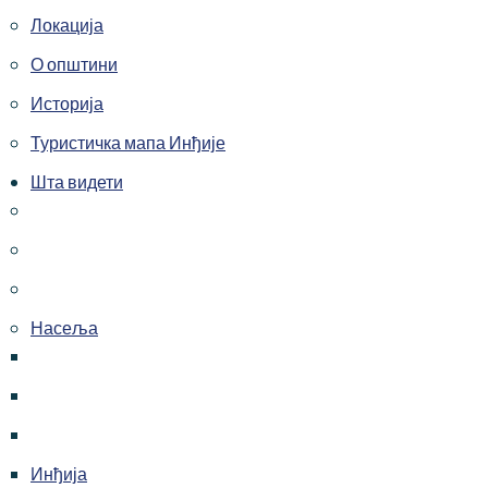
Локација
О општини
Историја
Туристичка мапа Инђије
Шта видети
Насеља
Инђија