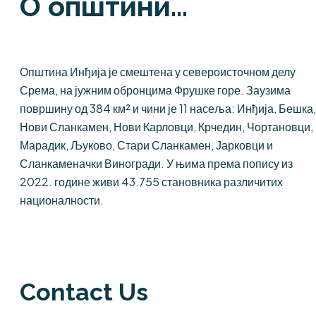
О општини...
Општина Инђија је смештена у североисточном делу
Срема, на јужним обронцима Фрушке горе. Заузима
површину од 384 км² и чини је 11 насеља: Инђија, Бешка,
Нови Сланкамен, Нови Карловци, Крчедин, Чортановци,
Марадик, Љуково, Стари Сланкамен, Јарковци и
Сланкаменачки Виногради. У њима према попису из
2022. године живи 43.755 становника различитих
националности.
Contact Us