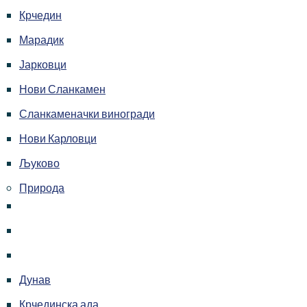
Крчедин
Марадик
Јарковци
Нови Сланкамен
Сланкаменачки виногради
Нови Карловци
Љуково
Природа
Дунав
Крчединска ада