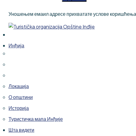
Уношењем емаил адресе прихватате услове коришћења
Инђија
Локација
О општини
Историја
Туристичка мапа Инђије
Шта видети