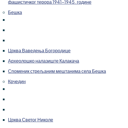
фашистичког терора 1941-1945. године
Бешка
Црква Ваведења Богородице
Археолошко налазиште Калакача
Споменик стрељаним мештанима села Бешка
Крчедин
Црква Светог Николе