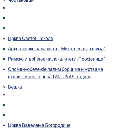
Црква Светог Николе
Археолошко налазиште „Михаљевачка шума”
Римско утврђење на локалитету „Просјенице”
Спомен-обележје палим борцима и жртвама
фашистичког терора 1941-1945. године
Бешка
Црква Ваведења Богородице