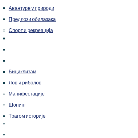
Авантуре у природи
Предлози обилазака
Спорт и рекреација
Бициклизам
Лов и риболов
Манифестације
Шопинг
Трагом историје