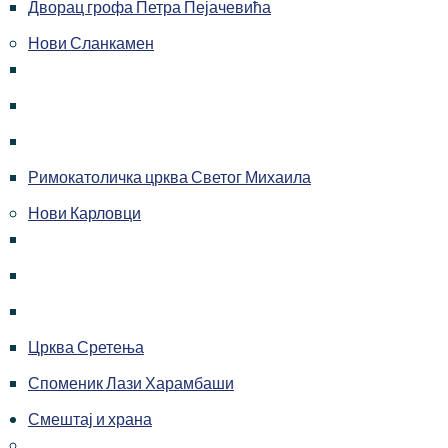
Дворац грофа Петра Пејачевића
Нови Сланкамен
Римокатоличка црква Светог Михаила
Нови Карловци
Црква Сретења
Споменик Лази Харамбаши
Смештај и храна