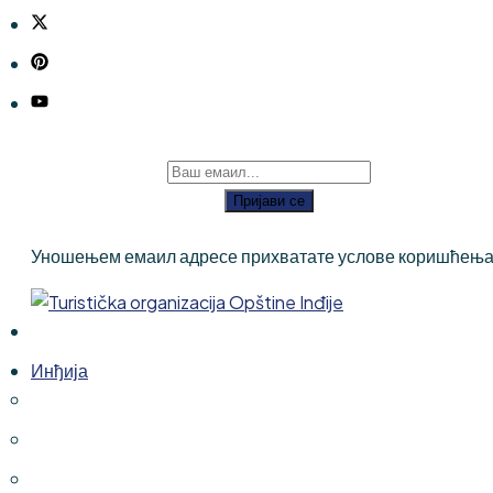
Пријави се
Уношењем емаил адресе прихватате услове коришћења
Инђија