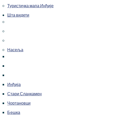
Туристичка мапа Инђије
Шта видети
Насеља
Инђија
Стари Сланкамен
Чортановци
Бeшка