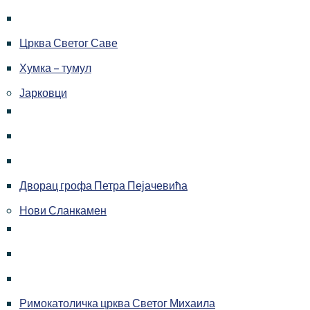
Црква Светог Саве
Хумка – тумул
Јарковци
Дворац грофа Петра Пејачевића
Нови Сланкамен
Римокатоличка црква Светог Михаила