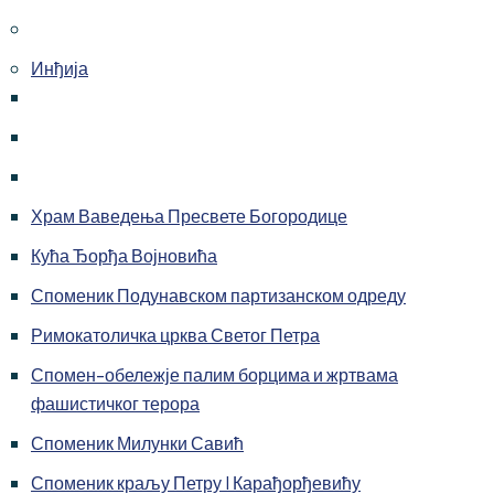
Инђија
Храм Ваведења Пресвете Богородице
Кућа Ђорђа Војновића
Споменик Подунавском партизанском одреду
Римокатоличка црква Светог Петра
Спомен-обележје палим борцима и жртвама
фашистичког терора
Споменик Милунки Савић
Споменик краљу Петру I Карађорђевићу