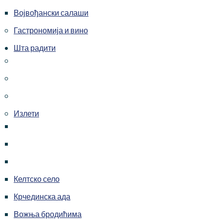
Војвођански салаши
Гастрономија и вино
Шта радити
Излети
Келтско село
Крчединска ада
Вожња бродићима