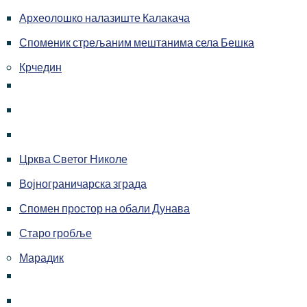
Археолошко налазиште Калакача
Споменик стрељаним мештанима села Бешка
Крчедин
Црква Светог Николе
Војнограничарска зграда
Спомен простор на обали Дунава
Старо гробље
Марадик