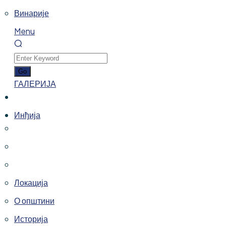
Винарије
Menu
ГАЛЕРИЈА
Инђија
Локација
О општини
Историја