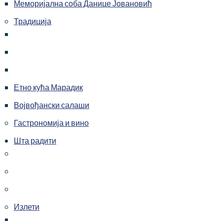
Меморијална соба Данице Јовановић
Традиција
Етно кућа Марадик
Војвођански салаши
Гастрономија и вино
Шта радити
Излети