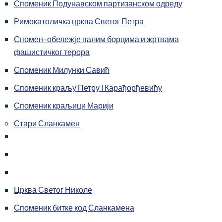
Споменик Подунавском партизанском одреду
Римокатоличка црква Светог Петра
Спомен-обележје палим борцима и жртвама
фашистичког терора
Споменик Милунки Савић
Споменик краљу Петру I Карађорђевићу
Споменик краљици Марији
Стари Сланкамен
Црква Светог Николе
Споменик битке код Сланкамена