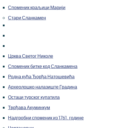
Споменик краљици Марији
Стари Сланкамен
Црква Светог Николе
Споменик битке код Сланкамена
Родна кућа Ђорђа Натошевића
Археолошко налазиште Градина
Остаци турског купатила
Тврђава Акуминкум
Надгробни споменик из 1761. године
Чортановци