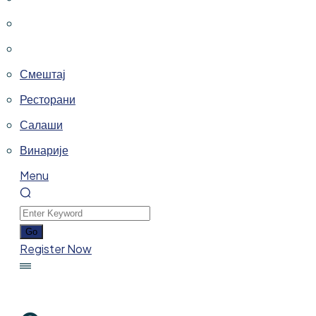
Смештај
Ресторани
Салаши
Винарије
Menu
Register Now