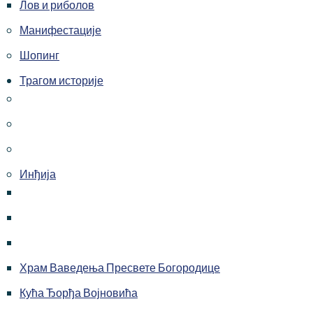
Лов и риболов
Манифестације
Шопинг
Трагом историје
Инђија
Храм Ваведења Пресвете Богородице
Кућа Ђорђа Војновића