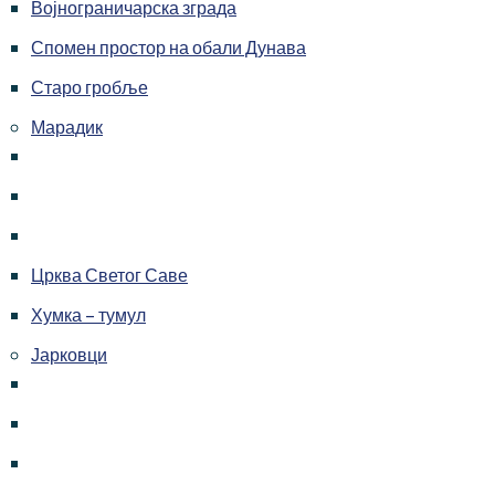
Војнограничарска зграда
Спомен простор на обали Дунава
Старо гробље
Марадик
Црква Светог Саве
Хумка – тумул
Јарковци