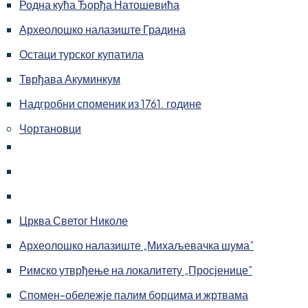
Родна кућа Ђорђа Натошевића
Археолошко налазиште Градина
Остаци турског купатила
Тврђава Акуминкум
Надгробни споменик из 1761. године
Чортановци
Црква Светог Николе
Археолошко налазиште „Михаљевачка шума”
Римско утврђење на локалитету „Просјенице”
Спомен-обележје палим борцима и жртвама