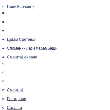
Нови Карловци
Црква Сретења
Споменик Лази Харамбаши
Смештај и храна
Смештај
Ресторани
Салаши