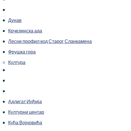
Дунав
Крчединска ада
Лесни профил код Старог Сланкамена
Фрушка гора
Култура
Адлигат Инђија
Културни центар
Кућа Војновића