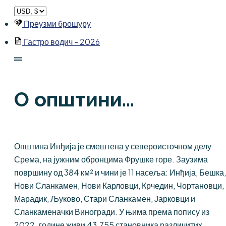
Skip
to
Преузми брошуру
content
Гастро водич - 2026
О општини...
Општина Инђија је смештена у североисточном делу
Срема, на јужним обронцима Фрушке горе. Заузима
површину од 384 км² и чини је 11 насеља: Инђија, Бешка,
Нови Сланкамен, Нови Карловци, Крчедин, Чортановци,
Марадик, Љуково, Стари Сланкамен, Јарковци и
Сланкаменачки Виногради. У њима према попису из
2022. године живи 43.755 становника различитих