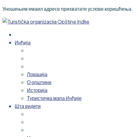
Уношењем емаил адресе прихватате услове коришћења.
Инђија
Локација
О општини
Историја
Туристичка мапа Инђије
Шта видети