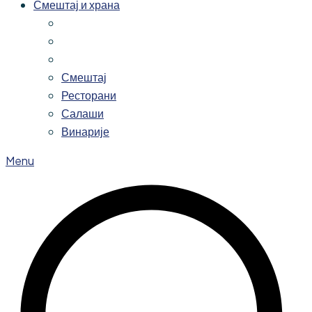
Смештај и храна
Смештај
Ресторани
Салаши
Винарије
Menu