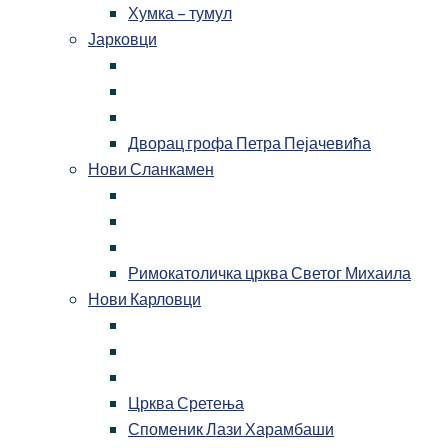
Хумка – тумул
Јарковци
Дворац грофа Петра Пејачевића
Нови Сланкамен
Римокатоличка црква Светог Михаила
Нови Карловци
Црква Сретења
Споменик Лази Харамбаши