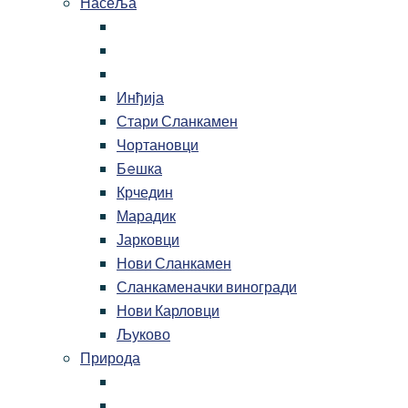
Насеља
Инђија
Стари Сланкамен
Чортановци
Бeшка
Крчедин
Марадик
Јарковци
Нови Сланкамен
Сланкаменачки виногради
Нови Карловци
Љуково
Природа