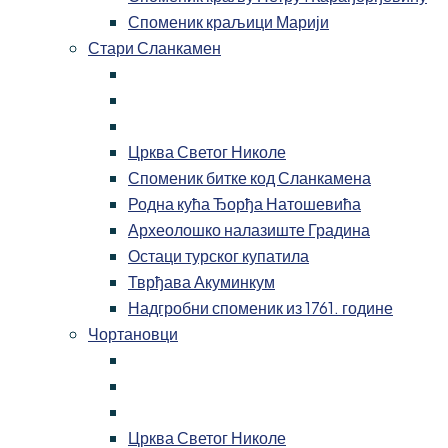
Споменик краљици Марији
Стари Сланкамен
Црква Светог Николе
Споменик битке код Сланкамена
Родна кућа Ђорђа Натошевића
Археолошко налазиште Градина
Остаци турског купатила
Тврђава Акуминкум
Надгробни споменик из 1761. године
Чортановци
Црква Светог Николе