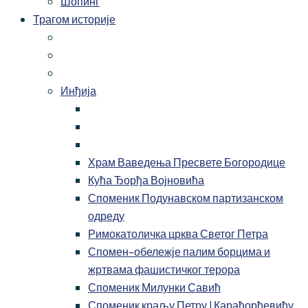
Шопинг
Трагом историје
Инђија
Храм Ваведења Пресвете Богородице
Кућа Ђорђа Војновића
Споменик Подунавском партизанском
одреду
Римокатоличка црква Светог Петра
Спомен-обележје палим борцима и
жртвама фашистичког терора
Споменик Милунки Савић
Споменик краљу Петру I Карађорђевићу