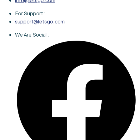
info@letsgo.com
For Support :
support@letsgo.com
We Are Social :