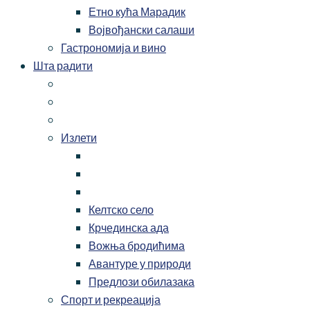
Етно кућа Марадик
Војвођански салаши
Гастрономија и вино
Шта радити
Излети
Келтско село
Крчединска ада
Вожња бродићима
Авантуре у природи
Предлози обилазака
Спорт и рекреација