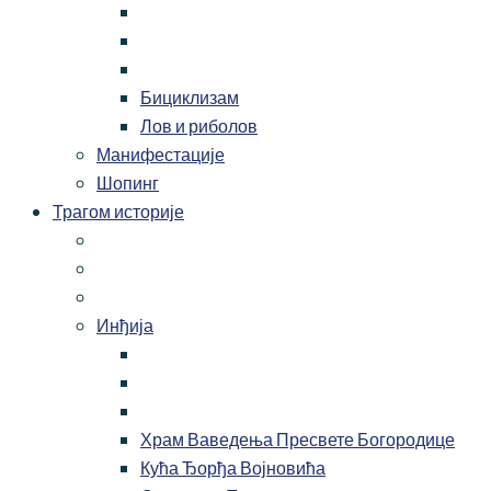
Бициклизам
Лов и риболов
Манифестације
Шопинг
Трагом историје
Инђија
Храм Ваведења Пресвете Богородице
Кућа Ђорђа Војновића