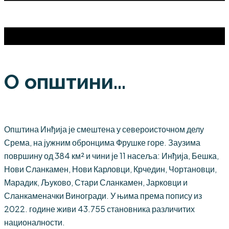
О општини...
Општина Инђија је смештена у североисточном делу
Срема, на јужним обронцима Фрушке горе. Заузима
површину од 384 км² и чини је 11 насеља: Инђија, Бешка,
Нови Сланкамен, Нови Карловци, Крчедин, Чортановци,
Марадик, Љуково, Стари Сланкамен, Јарковци и
Сланкаменачки Виногради. У њима према попису из
2022. године живи 43.755 становника различитих
националности.