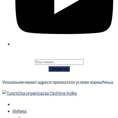
Пријави се
Уношењем емаил адресе прихватате услове коришћења.
Инђија