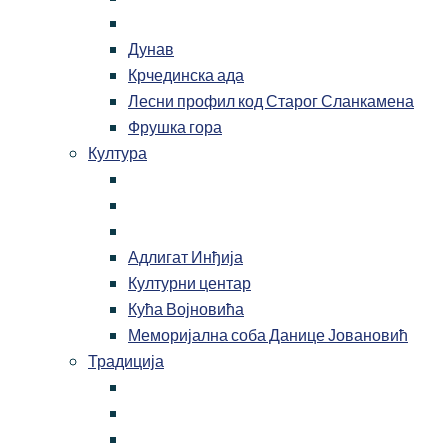
Дунав
Крчединска ада
Лесни профил код Старог Сланкамена
Фрушка гора
Култура
Адлигат Инђија
Културни центар
Кућа Војновића
Меморијална соба Данице Јовановић
Традиција