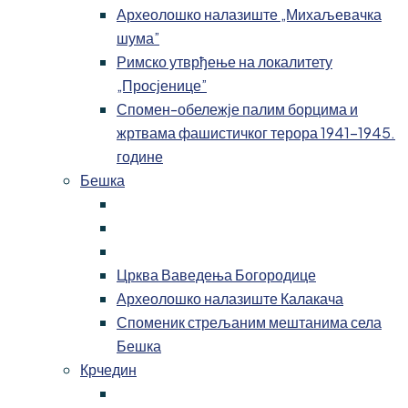
Археолошко налазиште „Михаљевачка
шума”
Римско утврђење на локалитету
„Просјенице”
Спомен-обележје палим борцима и
жртвама фашистичког терора 1941-1945.
године
Бешка
Црква Ваведења Богородице
Археолошко налазиште Калакача
Споменик стрељаним мештанима села
Бешка
Крчедин