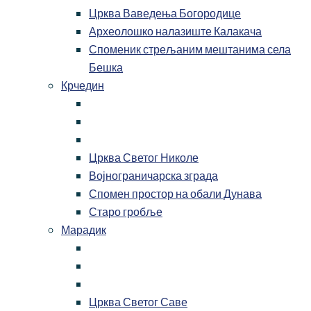
Црква Ваведења Богородице
Археолошко налазиште Калакача
Споменик стрељаним мештанима села
Бешка
Крчедин
Црква Светог Николе
Војнограничарска зграда
Спомен простор на обали Дунава
Старо гробље
Марадик
Црква Светог Саве