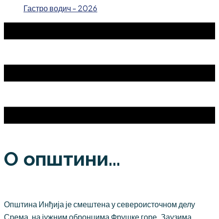
Гастро водич - 2026
О општини...
Општина Инђија је смештена у североисточном делу
Срема, на јужним обронцима Фрушке горе. Заузима