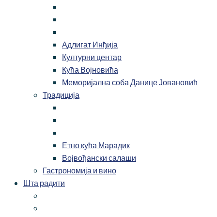
Адлигат Инђија
Културни центар
Кућа Војновића
Меморијална соба Данице Јовановић
Традиција
Етно кућа Марадик
Војвођански салаши
Гастрономија и вино
Шта радити