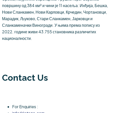
површину од 384 км² и чини је 11 насеља: Инђија, Бешка,
Нови Сланкамен, Нови Карловци, Крчедин, Чортановци,
Марадик, Љуково, Стари Сланкамен, Јарковци и
Сланкаменачки Виногради. У њима према попису из
2022. године живи 43.755 становника различитих
националности.
Contact Us
For Enquiries :