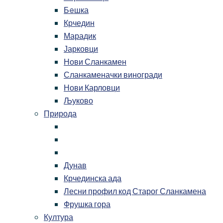
Бeшка
Крчедин
Марадик
Јарковци
Нови Сланкамен
Сланкаменачки виногради
Нови Карловци
Љуково
Природа
Дунав
Крчединска ада
Лесни профил код Старог Сланкамена
Фрушка гора
Култура