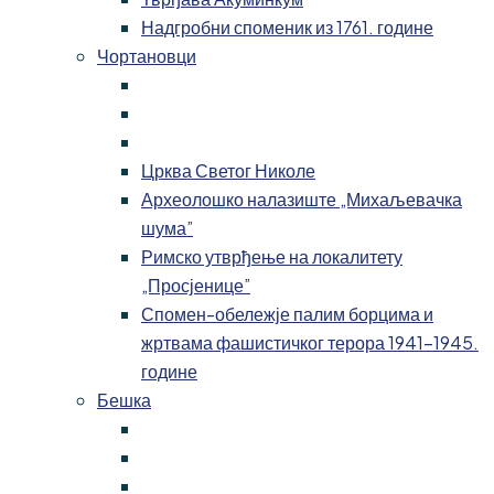
Надгробни споменик из 1761. године
Чортановци
Црква Светог Николе
Археолошко налазиште „Михаљевачка
шума”
Римско утврђење на локалитету
„Просјенице”
Спомен-обележје палим борцима и
жртвама фашистичког терора 1941-1945.
године
Бешка