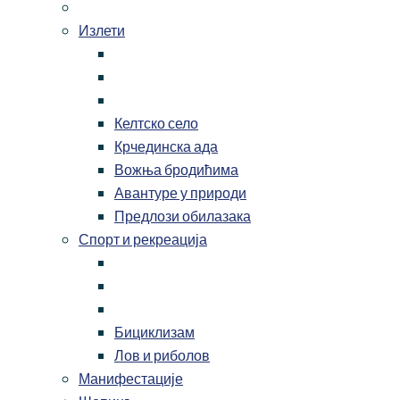
Излети
Келтско село
Крчединска ада
Вожња бродићима
Авантуре у природи
Предлози обилазака
Спорт и рекреација
Бициклизам
Лов и риболов
Манифестације