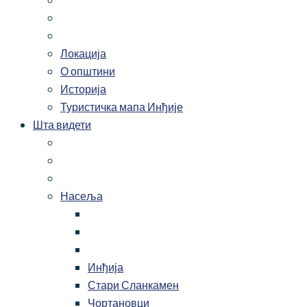
Локација
О општини
Историја
Туристичка мапа Инђије
Шта видети
Насеља
Инђија
Стари Сланкамен
Чортановци