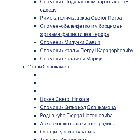
Споменик Подунавском партизанском
одреду
Римокатоличка црква Светог Петра
Спомен-обележје палим борцима и
жртвама фашистичког терора
Споменик Милунки Савић
Споменик краљу Петру I Карађорђевићу
Споменик краљици Марији
Стари Сланкамен
Црква Светог Николе
Споменик битке код Сланкамена
Родна кућа Ђорђа Натошевића
Археолошко налазиште Градина
Остаци турског купатила
Тврђава Акуминкум