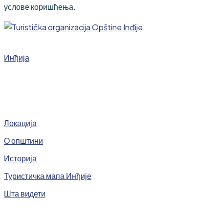
услове коришћења.
Инђија
Локација
О општини
Историја
Туристичка мапа Инђије
Шта видети