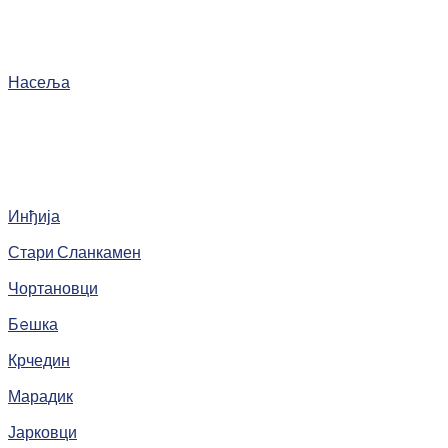
Насеља
Инђија
Стари Сланкамен
Чортановци
Бeшка
Крчедин
Марадик
Јарковци