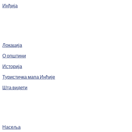
Инђија
Локација
О општини
Историја
Туристичка мапа Инђије
Шта видети
Насеља