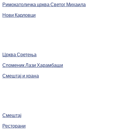
Римокатоличка црква Светог Михаила
Нови Карловци
Црква Сретења
Споменик Лази Харамбаши
Смештај и храна
Смештај
Ресторани