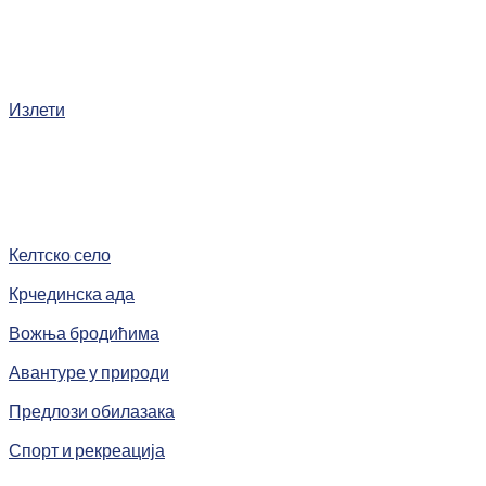
Излети
Келтско село
Крчединска ада
Вожња бродићима
Авантуре у природи
Предлози обилазака
Спорт и рекреација