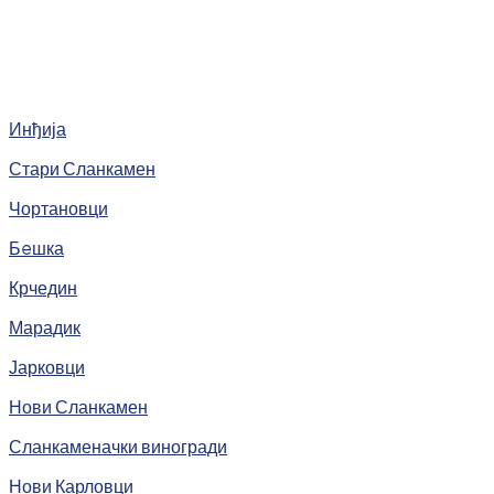
Инђија
Стари Сланкамен
Чортановци
Бeшка
Крчедин
Марадик
Јарковци
Нови Сланкамен
Сланкаменачки виногради
Нови Карловци