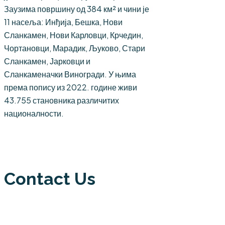
Заузима површину од 384 км² и чини је
11 насеља: Инђија, Бешка, Нови
Сланкамен, Нови Карловци, Крчедин,
Чортановци, Марадик, Љуково, Стари
Сланкамен, Јарковци и
Сланкаменачки Виногради. У њима
према попису из 2022. године живи
43.755 становника различитих
националности.
Contact Us