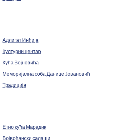
Адлигат Инђија
Културни центар
Кућа Војновића
Меморијална соба Данице Јовановић
Традиција
Етно кућа Марадик
Војвођански салаши