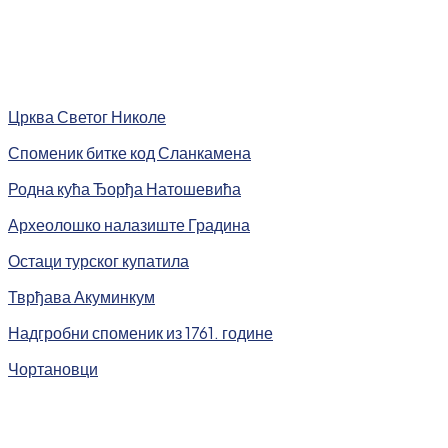
Црква Светог Николе
Споменик битке код Сланкамена
Родна кућа Ђорђа Натошевића
Археолошко налазиште Градина
Остаци турског купатила
Тврђава Акуминкум
Надгробни споменик из 1761. године
Чортановци