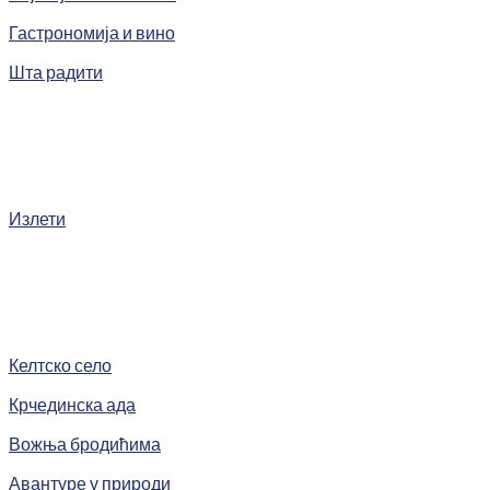
Гастрономија и вино
Шта радити
Излети
Келтско село
Крчединска ада
Вожња бродићима
Авантуре у природи