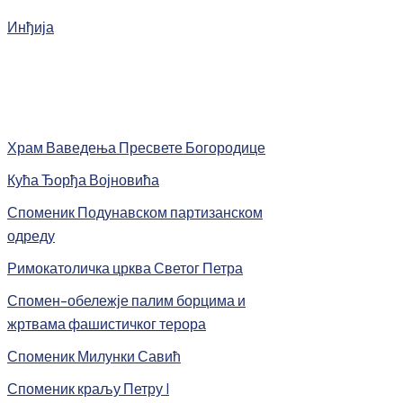
Инђија
Храм Ваведења Пресвете Богородице
Кућа Ђорђа Војновића
Споменик Подунавском партизанском
одреду
Римокатоличка црква Светог Петра
Спомен-обележје палим борцима и
жртвама фашистичког терора
Споменик Милунки Савић
Споменик краљу Петру I