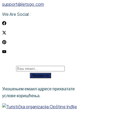
support@letsgo.com
We Are Social :
Пријави се
Уношењем емаил адресе прихватате
услове коришћења.