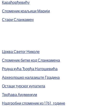
Карађорђевићу
Споменик краљици Марији
Стари Сланкамен
Црква Светог Николе
Споменик битке код Сланкамена
Родна кућа Ђорђа Натошевића
Археолошко налазиште Градина
Остаци турског купатила
Тврђава Акуминкум
Надгробни споменик из 1761. године