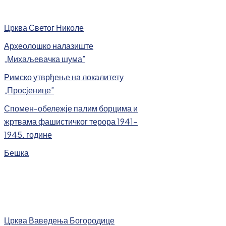
Црква Светог Николе
Археолошко налазиште
„Михаљевачка шума”
Римско утврђење на локалитету
„Просјенице”
Спомен-обележје палим борцима и
жртвама фашистичког терора 1941-
1945. године
Бешка
Црква Ваведења Богородице