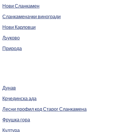
Нови Сланкамен
Сланкаменачки виногради
Нови Карловци
Љуково
Природа
Дунав
Крчединска ада
Лесни профил код Старог Сланкамена
Фрушка гора
Култура