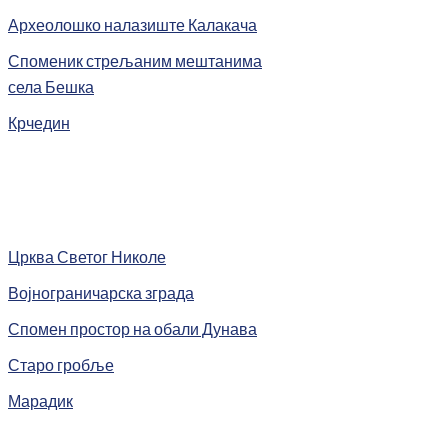
Археолошко налазиште Калакача
Споменик стрељаним мештанима
села Бешка
Крчедин
Црква Светог Николе
Војнограничарска зграда
Спомен простор на обали Дунава
Старо гробље
Марадик