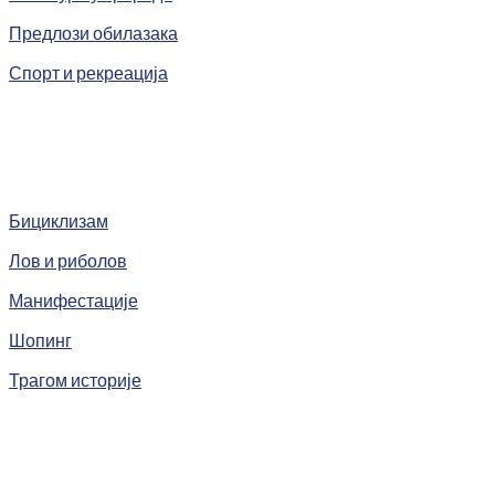
Предлози обилазака
Спорт и рекреација
Бициклизам
Лов и риболов
Манифестације
Шопинг
Трагом историје