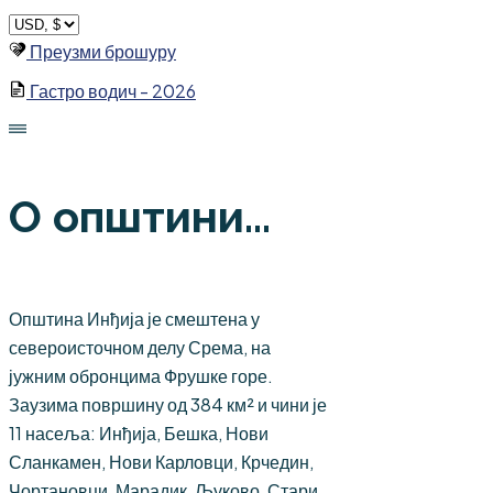
Skip
to
Преузми брошуру
content
Гастро водич - 2026
О општини...
Општина Инђија је смештена у
североисточном делу Срема, на
јужним обронцима Фрушке горе.
Заузима површину од 384 км² и чини је
11 насеља: Инђија, Бешка, Нови
Сланкамен, Нови Карловци, Крчедин,
Чортановци, Марадик, Љуково, Стари