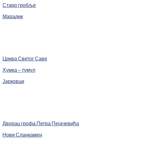
Старо гробље
Марадик
Црква Светог Саве
Хумка – тумул
Јарковци
Дворац грофа Петра Пејачевића
Нови Сланкамен