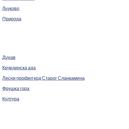
Љуково
Природа
Дунав
Крчединска ада
Лесни профил код Старог Сланкамена
Фрушка гора
Култура