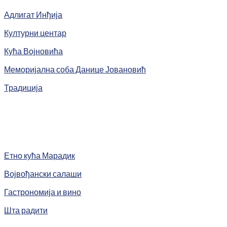
Адлигат Инђија
Културни центар
Кућа Војновића
Меморијална соба Данице Јовановић
Традиција
Етно кућа Марадик
Војвођански салаши
Гастрономија и вино
Шта радити