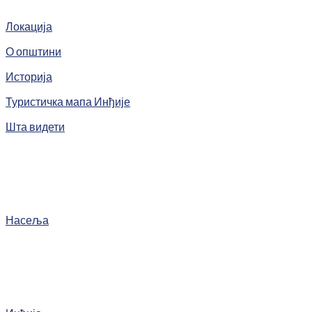
Локација
О општини
Историја
Туристичка мапа Инђије
Шта видети
Насеља