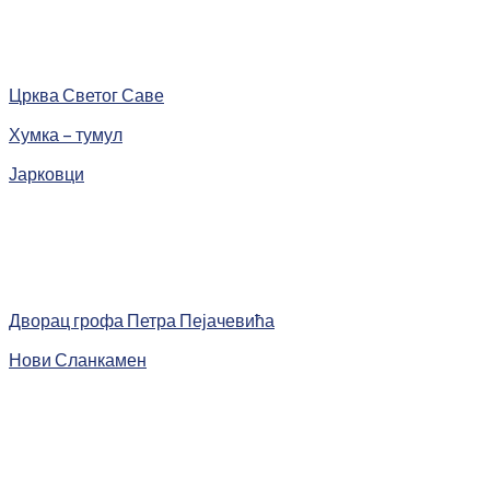
Црква Светог Саве
Хумка – тумул
Јарковци
Дворац грофа Петра Пејачевића
Нови Сланкамен