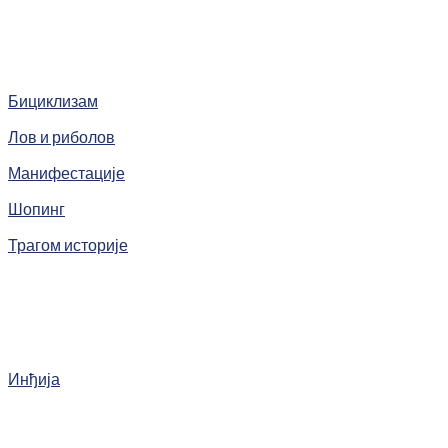
Бициклизам
Лов и риболов
Манифестације
Шопинг
Трагом историје
Инђија