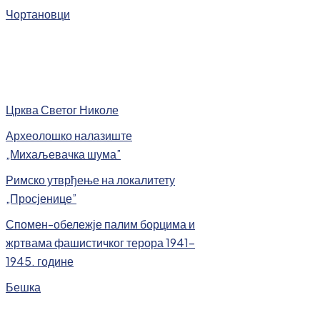
Чортановци
Црква Светог Николе
Археолошко налазиште
„Михаљевачка шума”
Римско утврђење на локалитету
„Просјенице”
Спомен-обележје палим борцима и
жртвама фашистичког терора 1941-
1945. године
Бешка