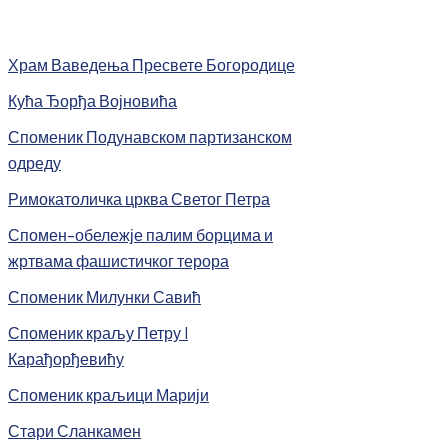
Храм Ваведења Пресвете Богородице
Кућа Ђорђа Војновића
Споменик Подунавском партизанском
одреду
Римокатоличка црква Светог Петра
Спомен-обележје палим борцима и
жртвама фашистичког терора
Споменик Милунки Савић
Споменик краљу Петру I
Карађорђевићу
Споменик краљици Марији
Стари Сланкамен