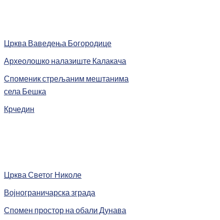
Црква Ваведења Богородице
Археолошко налазиште Калакача
Споменик стрељаним мештанима
села Бешка
Крчедин
Црква Светог Николе
Војнограничарска зграда
Спомен простор на обали Дунава