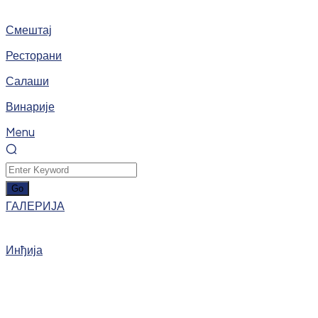
Смештај
Ресторани
Салаши
Винарије
Menu
ГАЛЕРИЈА
Инђија