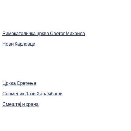
Римокатоличка црква Светог Михаила
Нови Карловци
Црква Сретења
Споменик Лази Харамбаши
Смештај и храна