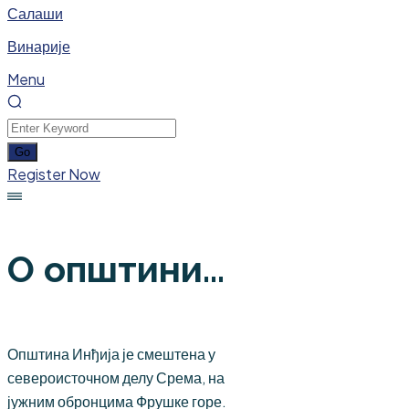
Салаши
Винарије
Menu
Register Now
О општини...
Општина Инђија је смештена у
североисточном делу Срема, на
јужним обронцима Фрушке горе.