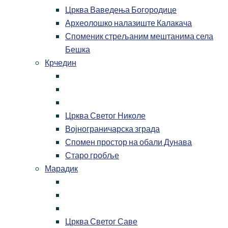
Црква Ваведења Богородице
Археолошко налазиште Калакача
Споменик стрељаним мештанима села
Бешка
Крчедин
Црква Светог Николе
Војнограничарска зграда
Спомен простор на обали Дунава
Старо гробље
Марадик
Црква Светог Саве