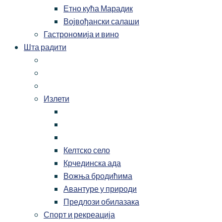
Етно кућа Марадик
Војвођански салаши
Гастрономија и вино
Шта радити
Излети
Келтско село
Крчединска ада
Вожња бродићима
Авантуре у природи
Предлози обилазака
Спорт и рекреација