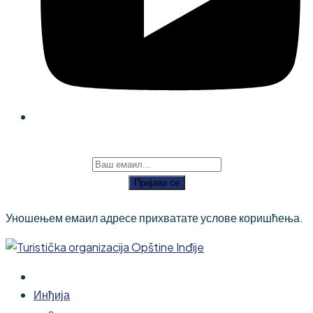
Пријави се
Уношењем емаил адресе прихватате услове коришћења.
Инђија