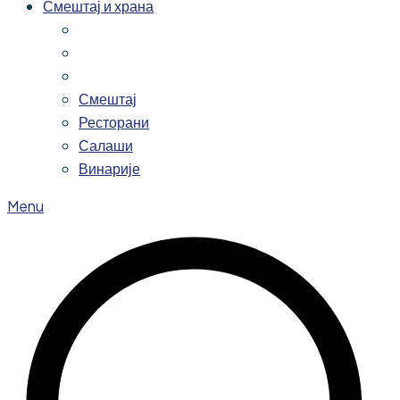
Смештај и храна
Смештај
Ресторани
Салаши
Винарије
Menu