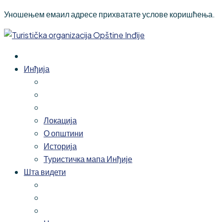
Уношењем емаил адресе прихватате услове коришћења.
Инђија
Локација
О општини
Историја
Туристичка мапа Инђије
Шта видети