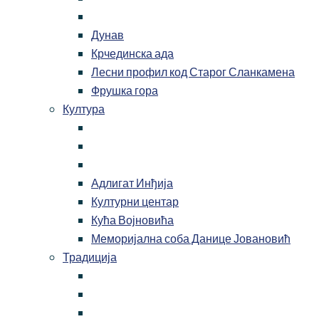
Дунав
Крчединска ада
Лесни профил код Старог Сланкамена
Фрушка гора
Култура
Адлигат Инђија
Културни центар
Кућа Војновића
Меморијална соба Данице Јовановић
Традиција