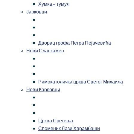
Хумка – тумул
Јарковци
Дворац грофа Петра Пејачевића
Нови Сланкамен
Римокатоличка црква Светог Михаила
Нови Карловци
Црква Сретења
Споменик Лази Харамбаши