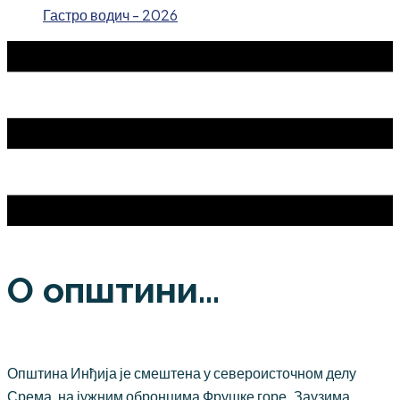
Гастро водич - 2026
О општини...
Општина Инђија је смештена у североисточном делу
Срема, на јужним обронцима Фрушке горе. Заузима