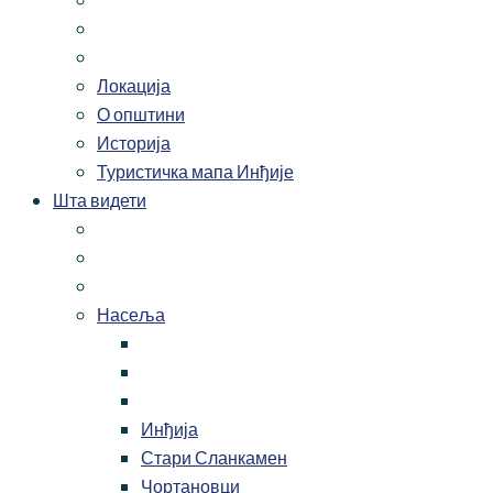
Локација
О општини
Историја
Туристичка мапа Инђије
Шта видети
Насеља
Инђија
Стари Сланкамен
Чортановци