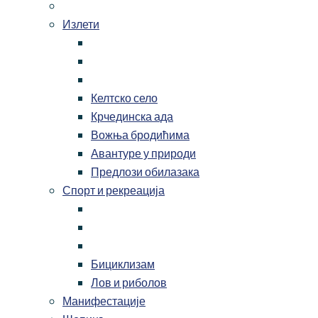
Излети
Келтско село
Крчединска ада
Вожња бродићима
Авантуре у природи
Предлози обилазака
Спорт и рекреација
Бициклизам
Лов и риболов
Манифестације