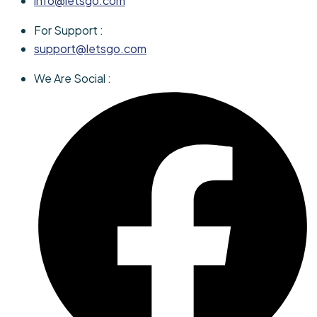
info@letsgo.com
For Support :
support@letsgo.com
We Are Social :