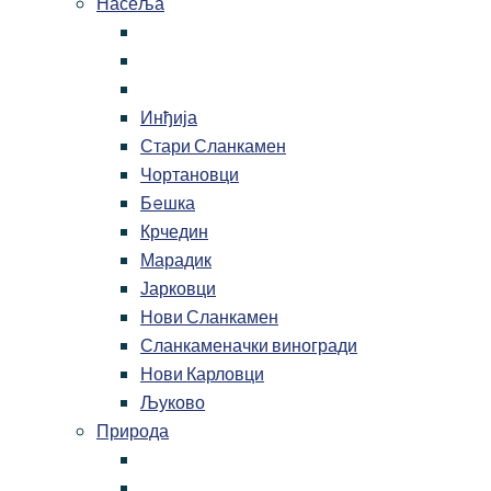
Насеља
Инђија
Стари Сланкамен
Чортановци
Бeшка
Крчедин
Марадик
Јарковци
Нови Сланкамен
Сланкаменачки виногради
Нови Карловци
Љуково
Природа