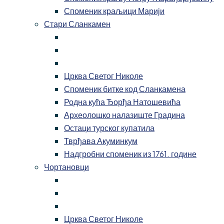
Споменик краљици Марији
Стари Сланкамен
Црква Светог Николе
Споменик битке код Сланкамена
Родна кућа Ђорђа Натошевића
Археолошко налазиште Градина
Остаци турског купатила
Тврђава Акуминкум
Надгробни споменик из 1761. године
Чортановци
Црква Светог Николе