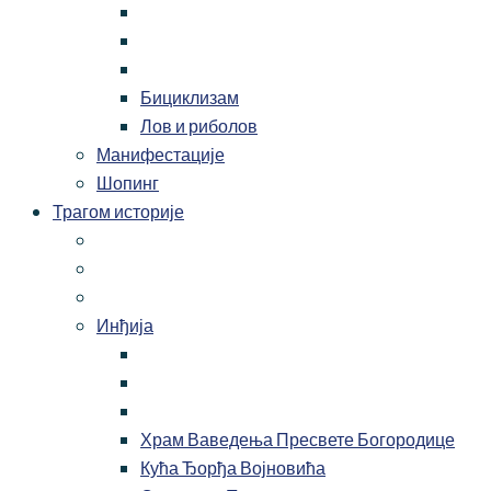
Бициклизам
Лов и риболов
Манифестације
Шопинг
Трагом историје
Инђија
Храм Ваведења Пресвете Богородице
Кућа Ђорђа Војновића