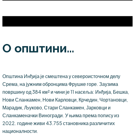
О општини...
Општина Инђија је смештена у североисточном делу
Срема, на јужним обронцима Фрушке горе. Заузима
површину од 384 км² и чини је 11 насеља: Инђија, Бешка,
Нови Сланкамен, Нови Карловци, Крчедин, Чортановци,
Марадик, Љуково, Стари Сланкамен, Јарковци и
Сланкаменачки Виногради. У њима према попису из
2022. године живи 43.755 становника различитих
националности.