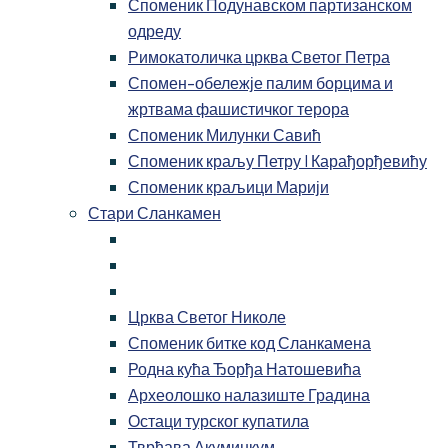
Споменик Подунавском партизанском
одреду
Римокатоличка црква Светог Петра
Спомен-обележје палим борцима и
жртвама фашистичког терора
Споменик Милунки Савић
Споменик краљу Петру I Карађорђевићу
Споменик краљици Марији
Стари Сланкамен
Црква Светог Николе
Споменик битке код Сланкамена
Родна кућа Ђорђа Натошевића
Археолошко налазиште Градина
Остаци турског купатила
Тврђава Акуминкум