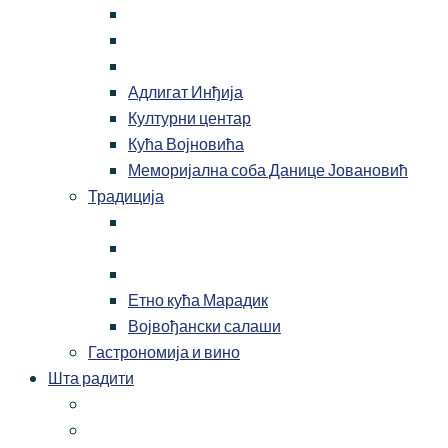
Адлигат Инђија
Културни центар
Кућа Војновића
Меморијална соба Данице Јовановић
Традиција
Етно кућа Марадик
Војвођански салаши
Гастрономија и вино
Шта радити