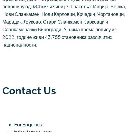
површину од 384 км² и чини је 11 насеља: Инђија, Бешка,
Нови Сланкамен, Нови Карловци, Крчедин, Чортановци,
Марадик, Љуково, Стари Сланкамен, Јарковци и
Сланкаменачки Виногради. У њима према попису из
2022. године живи 43.755 становника различитих
националности.
Contact Us
For Enquiries :