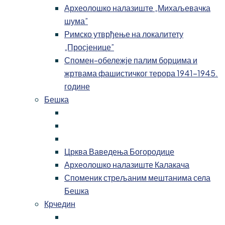
Археолошко налазиште „Михаљевачка
шума”
Римско утврђење на локалитету
„Просјенице”
Спомен-обележје палим борцима и
жртвама фашистичког терора 1941-1945.
године
Бешка
Црква Ваведења Богородице
Археолошко налазиште Калакача
Споменик стрељаним мештанима села
Бешка
Крчедин