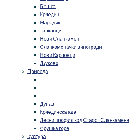
Бeшка
Крчедин
Марадик
Јарковци
Нови Сланкамен
Сланкаменачки виногради
Нови Карловци
Љуково
Природа
Дунав
Крчединска ада
Лесни профил код Старог Сланкамена
Фрушка гора
Култура