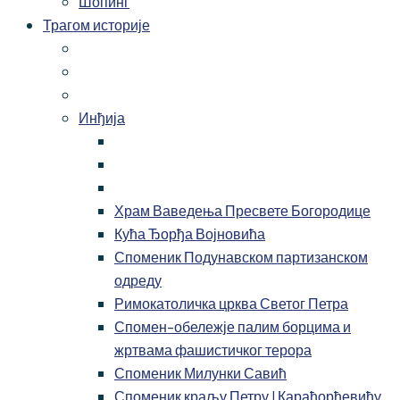
Шопинг
Трагом историје
Инђија
Храм Ваведења Пресвете Богородице
Кућа Ђорђа Војновића
Споменик Подунавском партизанском
одреду
Римокатоличка црква Светог Петра
Спомен-обележје палим борцима и
жртвама фашистичког терора
Споменик Милунки Савић
Споменик краљу Петру I Карађорђевићу