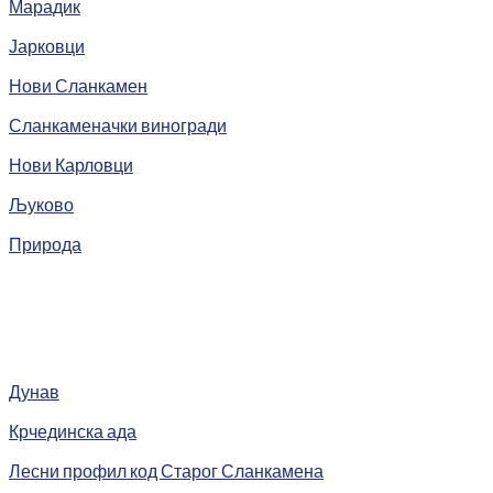
Марадик
Јарковци
Нови Сланкамен
Сланкаменачки виногради
Нови Карловци
Љуково
Природа
Дунав
Крчединска ада
Лесни профил код Старог Сланкамена