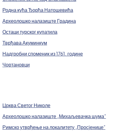
Родна кућа Ђорђа Натошевића
Археолошко налазиште Градина
Остаци турског купатила
Тврђава Акуминкум
Надгробни споменик из 1761. године
Чортановци
Црква Светог Николе
Археолошко налазиште „Михаљевачка шума”
Римско утврђење на локалитету „Просјенице”