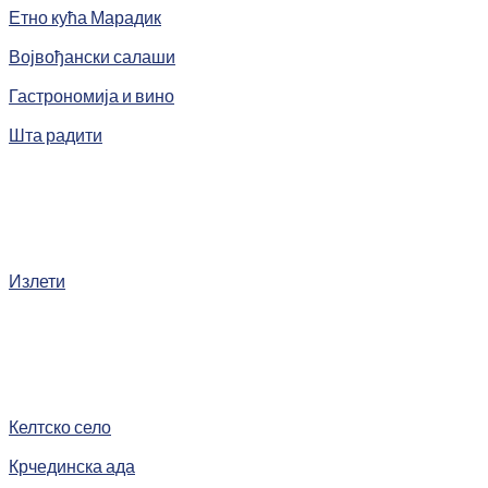
Етно кућа Марадик
Војвођански салаши
Гастрономија и вино
Шта радити
Излети
Келтско село
Крчединска ада