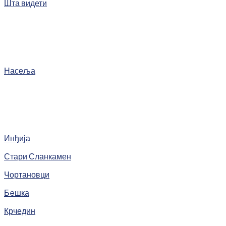
Шта видети
Насеља
Инђија
Стари Сланкамен
Чортановци
Бeшка
Крчедин