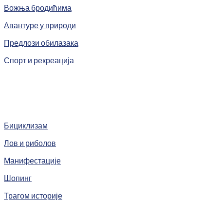
Вожња бродићима
Авантуре у природи
Предлози обилазака
Спорт и рекреација
Бициклизам
Лов и риболов
Манифестације
Шопинг
Трагом историје