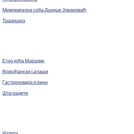
Меморијална соба Данице Јовановић
Традиција
Етно кућа Марадик
Војвођански салаши
Гастрономија и вино
Шта радити
Излети