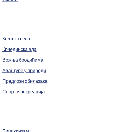
Келтско село
Крчединска ада
Вожња бродићима
Авантуре у природи
Предлози обилазака
Спорт и рекреација
Бициклизам