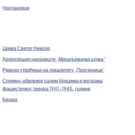
Чортановци
Црква Светог Николе
Археолошко налазиште „Михаљевачка шума”
Римско утврђење на локалитету „Просјенице”
Спомен-обележје палим борцима и жртвама
фашистичког терора 1941-1945. године
Бешка