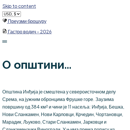
Skip to content
Преузми брошуру
Гастро водич - 2026
О општини...
Општина Инђија је смештена у североисточном делу
Срема, на јужним обронцима Фрушке горе. Заузима
површину од 384 км² и чини је 11 насеља: Инђија, Бешка,
Нови Сланкамен, Нови Карловци, Крчедин, Чортановци,
Марадик, Љуково, Стари Сланкамен, Јарковци и
Сланкаменачки Виногради. У њима према попису из