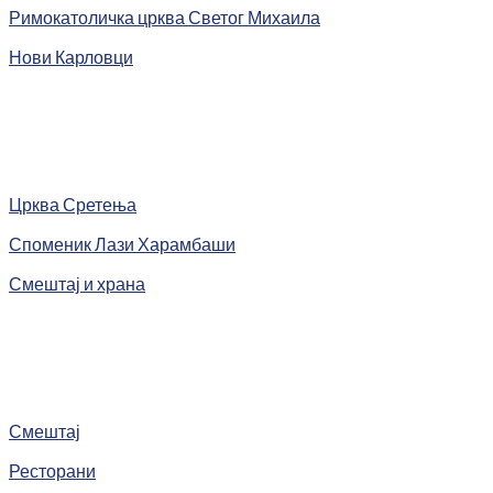
Римокатоличка црква Светог Михаила
Нови Карловци
Црква Сретења
Споменик Лази Харамбаши
Смештај и храна
Смештај
Ресторани