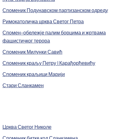
Споменик Подунавском партизанском одреду
Римокатоличка црква Светог Петра
Спомен-обележје палим борцима и жртвама
фашистичког терора
Споменик Милунки Савић
Споменик краљу Петру I Карађорђевићу
Споменик краљици Марији
Стари Сланкамен
Црква Светог Николе
Споменик битке код Сланкамена