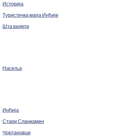
Историја
Туристичка мапа Инђије
Шта видети
Насеља
Инђија
Стари Сланкамен
Чортановци