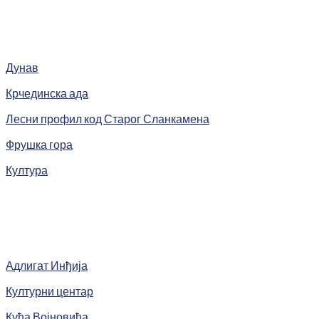
Дунав
Крчединска ада
Лесни профил код Старог Сланкамена
Фрушка гора
Култура
Адлигат Инђија
Културни центар
Кућа Војновића