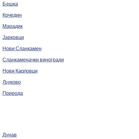
Бeшка
Крчедин
Марадик
Јарковци
Нови Сланкамен
Сланкаменачки виногради
Нови Карловци
Љуково
Природа
Дунав