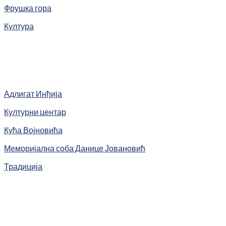
Фрушка гора
Култура
Адлигат Инђија
Културни центар
Кућа Војновића
Меморијална соба Данице Јовановић
Традиција