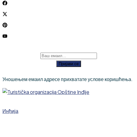
Пријави се
Уношењем емаил адресе прихватате услове коришћења.
Инђија