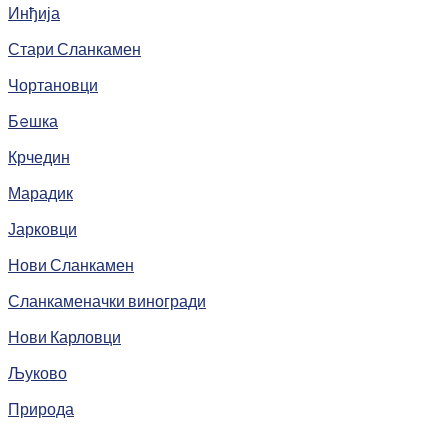
Инђија
Стари Сланкамен
Чортановци
Бeшка
Крчедин
Марадик
Јарковци
Нови Сланкамен
Сланкаменачки виногради
Нови Карловци
Љуково
Природа