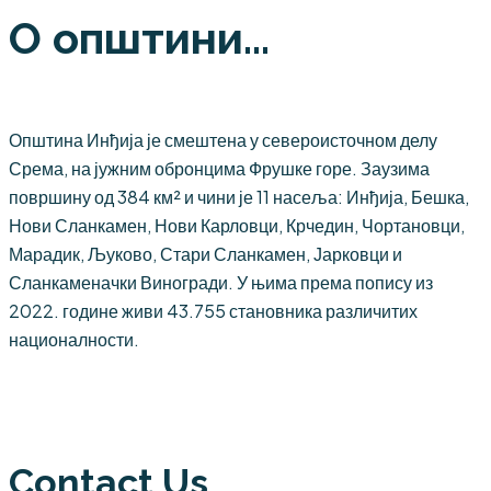
О општини...
Општина Инђија је смештена у североисточном делу
Срема, на јужним обронцима Фрушке горе. Заузима
површину од 384 км² и чини је 11 насеља: Инђија, Бешка,
Нови Сланкамен, Нови Карловци, Крчедин, Чортановци,
Марадик, Љуково, Стари Сланкамен, Јарковци и
Сланкаменачки Виногради. У њима према попису из
2022. године живи 43.755 становника различитих
националности.
Contact Us