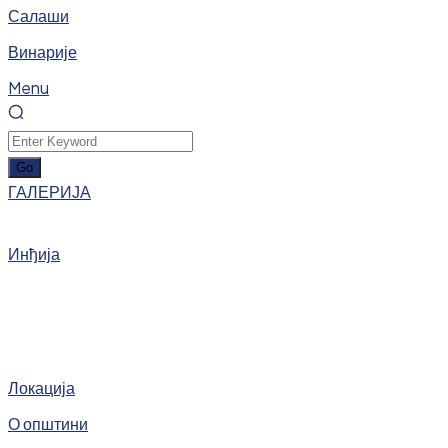
Салаши
Винарије
Menu
ГАЛЕРИЈА
Инђија
Локација
О општини