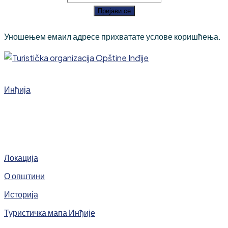
Пријави се
Уношењем емаил адресе прихватате услове коришћења.
Инђија
Локација
О општини
Историја
Туристичка мапа Инђије