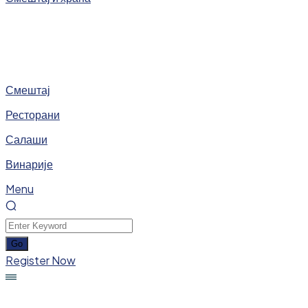
Смештај
Ресторани
Салаши
Винарије
Menu
Register Now