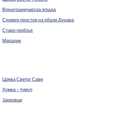
Војнограничарска зграда
Спомен простор на обали Дунава
Старо гробље
Марадик
Црква Светог Саве
Хумка – тумул
Јарковци