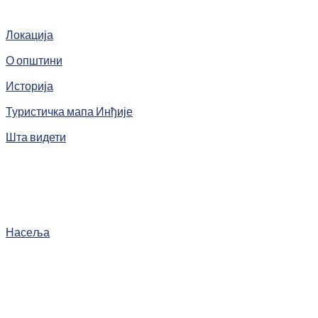
Локација
О општини
Историја
Туристичка мапа Инђије
Шта видети
Насеља