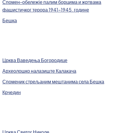
Спомен-обележје палим борцима и жртвама
фашистичког терора 1941-1945. године
Бешка
Црква Ваведења Богородице
Археолошко налазиште Калакача
Споменик стрељаним мештанима села Бешка
Крчедин
Црква Светог Николе