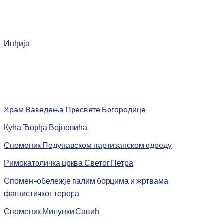
Инђија
Храм Ваведења Пресвете Богородице
Кућа Ђорђа Војновића
Споменик Подунавском партизанском одреду
Римокатоличка црква Светог Петра
Спомен-обележје палим борцима и жртвама
фашистичког терора
Споменик Милунки Савић