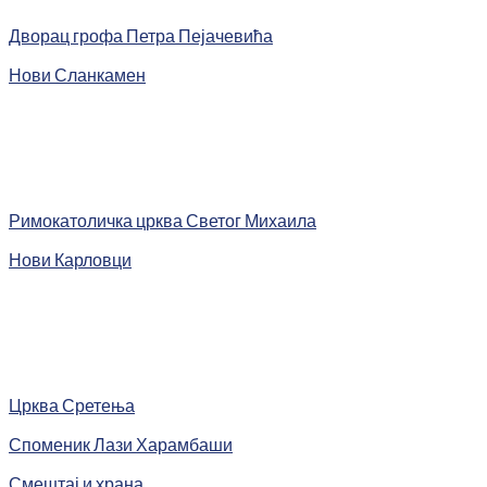
Дворац грофа Петра Пејачевића
Нови Сланкамен
Римокатоличка црква Светог Михаила
Нови Карловци
Црква Сретења
Споменик Лази Харамбаши
Смештај и храна