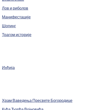
Лов и риболов
Манифестације
Шопинг
Трагом историје
Инђија
Храм Ваведења Пресвете Богородице
Кућа Ђорђа Војновића