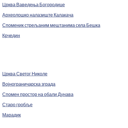
Црква Ваведења Богородице
Археолошко налазиште Калакача
Споменик стрељаним мештанима села Бешка
Крчедин
Црква Светог Николе
Војнограничарска зграда
Спомен простор на обали Дунава
Старо гробље
Марадик