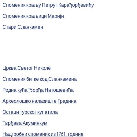
Споменик краљу Петру I Карађорђевићу
Споменик краљици Марији
Стари Сланкамен
Црква Светог Николе
Споменик битке код Сланкамена
Родна кућа Ђорђа Натошевића
Археолошко налазиште Градина
Остаци турског купатила
Тврђава Акуминкум
Надгробни споменик из 1761. године