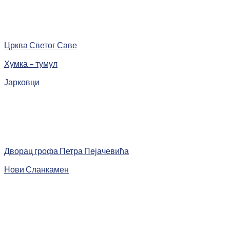
Црква Светог Саве
Хумка – тумул
Јарковци
Дворац грофа Петра Пејачевића
Нови Сланкамен