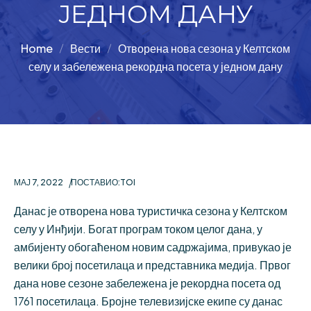
ЈЕДНОМ ДАНУ
Home
Вести
Отворена нова сезона у Келтском
селу и забележена рекордна посета у једном дану
МАЈ 7, 2022
ПОСТАВИО:
TOI
Данас је отворена нова туристичка сезона у Келтском
селу у Инђији. Богат програм током целог дана, у
амбијенту обогаћеном новим садржајима, привукао је
велики број посетилаца и представника медија. Првог
дана нове сезоне забележена је рекордна посета од
1761 посетилацa. Бројне телевизијске екипе су данас