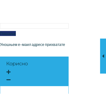
НАШ ЕЛЕКТРОНСКИ БИЛТЕН
Пријавите се на наш 
електронски билтен
Пошаљи
Уношњем е-маил адресе прихватате
услове коришћења
Корисно
О нама
Јавни позиви и документа