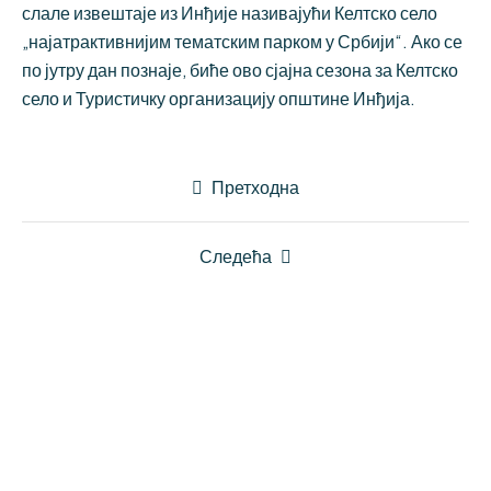
слале извештаје из Инђије називајући Келтско село
„најатрактивнијим тематским парком у Србији“. Ако се
по јутру дан познаје, биће ово сјајна сезона за Келтско
село и Туристичку организацију општине Инђија.
Претходна
Следећа