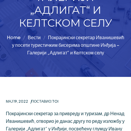
„АДЛИГАТ“ И
КЕЛТСКОМ СЕЛУ
Home
Вести
Покрајински секретар Иванишевић
у посети туристичким бисерима општине Инђија –
Галерији „Адлигат“ и Келтском селу
МАЈ 19, 2022
ПОСТАВИО:
TOI
Покрајински секретар за привреду и туризам, др Ненад
Иванишевић, отворио је данас другу по реду изложбу у
Галерији „Адлигат“ у Инђији, посвећену глумцу Ивану