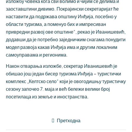
изложбу човека кога сви волимо и чијим се делима и
заоставштини дивимо. Покрајински секретаријат ће
наставити да подржава општину Инђија, посебно у
области туризма, а поменуо бих и импресиван
привредни развој ове општине“, рекао је Иванишевић,
додавши да је потребно заједничким снагама понудити
модел развоја какав Инђија има и другим локалним
самоуправама и регионима.
Након отварања изложбе, секретар Иванишевић је
обишао још један бисер туризма Инђија – туристички
комплекс „Келтско село“ који је овогодишњу туристичку
сезону започео 7. маја и већ бележи велики број
посетилаца из земље и иностранства.
Претходна