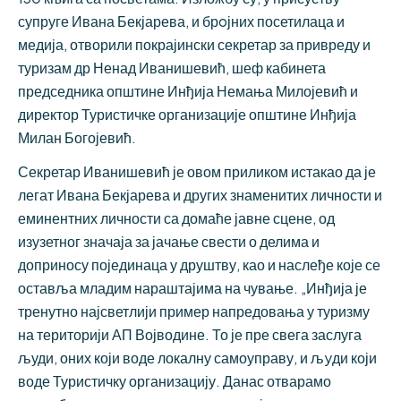
супруге Ивана Бекјарева, и брoјних посетилаца и
медија, отворили покрајински секретар за привреду и
туризам др Ненад Иванишевић, шеф кабинета
председника општине Инђија Немања Милојевић и
директор Туристичке организације општине Инђија
Милан Богојевић.
Секретар Иванишевић је овом приликом истакао да је
легат Ивана Бекјарева и других знаменитих личности и
еминентних личности са домаће јавне сцене, од
изузетног значаја за јачање свести о делима и
доприносу појединаца у друштву, као и наслеђе које се
оставља младим нараштајима на чување. „Инђија је
тренутно најсветлији пример напредовања у туризму
на територији АП Војводине. То је пре свега заслуга
људи, оних који воде локалну самоуправу, и љyди који
воде Туристичку организацију. Данас отварамо