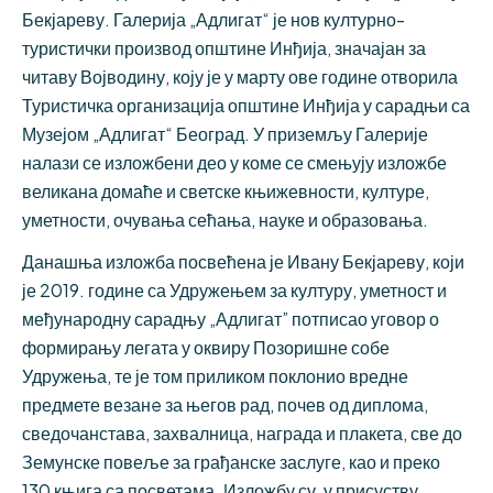
Бекјареву. Галерија „Адлигат“ је нов културно-
туристички производ општине Инђија, значајан за
читаву Војводину, коју је у марту ове године отворила
Туристичка организација општине Инђија у сарадњи са
Музејом „Адлигат“ Београд. У приземљу Галерије
налази се изложбени део у коме се смењују изложбе
великана домаће и светске књижевности, културе,
уметности, очувања сећања, науке и образовања.
Данашња изложба посвећена је Ивану Бекјареву, који
је 2019. године са Удружењем за културу, уметност и
међународну сарадњу „Адлигат” потписао уговор о
формирању легата у оквиру Позоришне собе
Удружења, те је том приликом поклонио вредне
предмете везанe за његов рад, почев од диплома,
сведочанстава, захвалница, награда и плакета, све до
Земунске повеље за грађанске заслуге, као и преко
130 књига са посветама. Изложбу су, у присуству