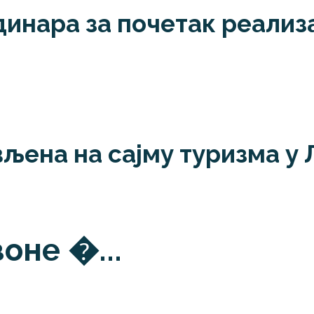
инара за почетак реализа
љена на сајму туризма у
оне �...