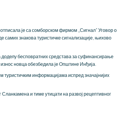
потписала је са сомборском фирмом „Сигнал” Уговор о
е самих знакова туристичке сигнализације, њихово
 за доделу бесповратних средстава за суфинансирање
 износ новца обезбедила је Општине Инђија.
им туристичким информацијама испред значајнијих
г Сланкамена и тиме утицати на развој рецептивног