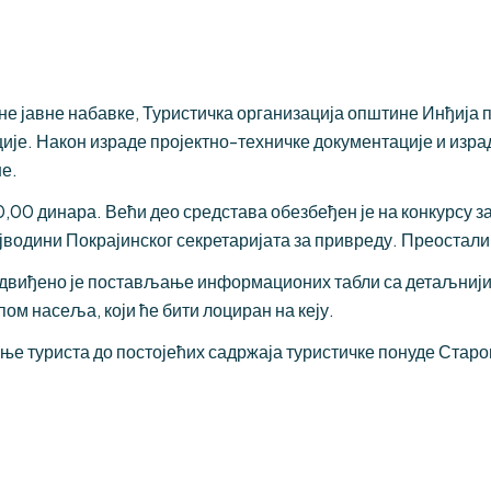
е јавне набавке, Туристичка организација општине Инђија 
је. Након израде пројектно-техничке документације и израд
е.
0,00 динара. Већи део средстава обезбеђен је на конкурсу
јводини Покрајинског секретаријата за привреду. Преостали
редвиђено је постављање информационих табли са детаљниј
пом насеља, који ће бити лоциран на кеју.
е туриста до постојећих садржаја туристичке понуде Старо