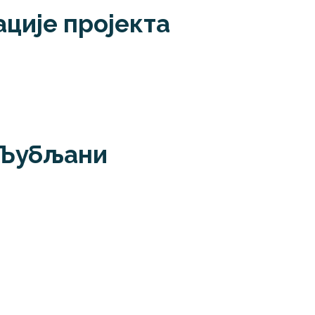
ције пројекта
 Љубљани