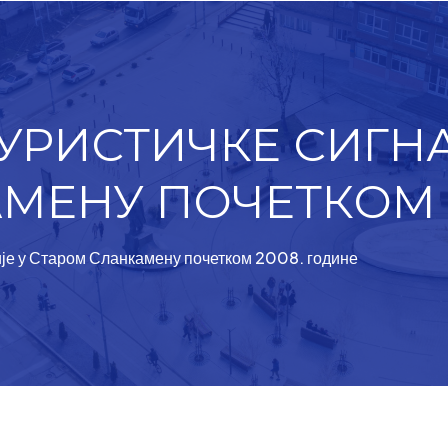
МАРАДИК
МЕМОРИЈАЛНА СОБА
ДАНИЦЕ ЈОВАНОВИЋ
ЈАРКОВЦИ
НОВИ СЛАНКАМЕН
СЛАНКАМЕНАЧКИ
РИСТИЧКЕ СИГНА
ВИНОГРАДИ
НОВИ КАРЛОВЦИ
МЕНУ ПОЧЕТКОМ 2
МЕН
ЉУКОВО
ЦИ
је у Старом Сланкамену почетком 2008. године