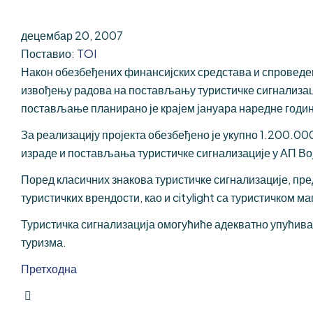
ПЕТРУ I
КАРАЂОРЂЕВИЋУ
децембар 20, 2007
СПОМЕНИК КРАЉИЦИ
МАРИЈИ
Поставио:
TOI
Након обезбеђених финансијских средстава и спроведен
извођењу радова на постављању туристичке сигнализаци
постављање планирано је крајем јануара наредне годин
За реализацију пројекта обезбеђено је укупно 1.200.00
израде и постављања туристичке сигнализације у АП Во
Поред класичних знакова туристичке сигнализације, п
туристичких врендости, као и citylight са туристичком ма
Туристичка сигнализација омогућиће адекватно упућивањ
туризма.
Претходна