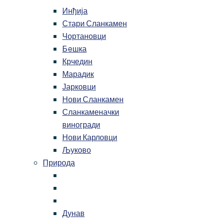
Инђија
Стари Сланкамен
Чортановци
Бeшка
Крчедин
Марадик
Јарковци
Нови Сланкамен
Сланкаменачки
виногради
Нови Карловци
Љуково
Природа
Дунав