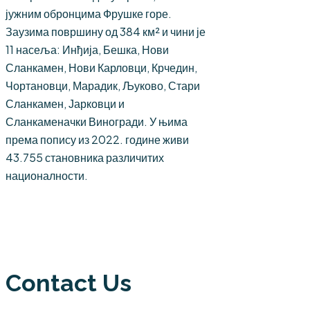
јужним обронцима Фрушке горе.
Заузима површину од 384 км² и чини је
11 насеља: Инђија, Бешка, Нови
Сланкамен, Нови Карловци, Крчедин,
Чортановци, Марадик, Љуково, Стари
Сланкамен, Јарковци и
Сланкаменачки Виногради. У њима
према попису из 2022. године живи
43.755 становника различитих
националности.
Contact Us