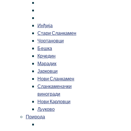
Инђија
Стари Сланкамен
Чортановци
Бeшка
Крчедин
Марадик
Јарковци
Нови Сланкамен
Сланкаменачки
виногради
Нови Карловци
Љуково
Природа