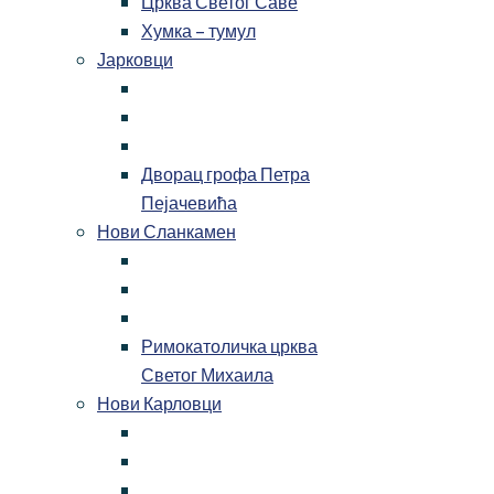
Црква Светог Саве
Хумка – тумул
Јарковци
Дворац грофа Петра
Пејачевића
Нови Сланкамен
Римокатоличка црква
Светог Михаила
Нови Карловци