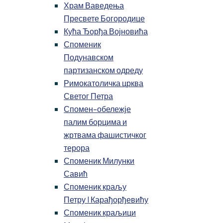
Храм Ваведења
Пресвете Богородице
Кућа Ђорђа Војновића
Споменик
Подунавском
партизанском одреду
Римокатоличка црква
Светог Петра
Спомен-обележје
палим борцима и
жртвама фашистичког
терора
Споменик Милунки
Савић
Споменик краљу
Петру I Карађорђевићу
Споменик краљици