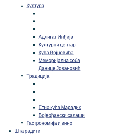
Култура
Адлигат Инђија
Културни центар
Кућа Војновића
Меморијална соба
Данице Јовановић
Традиција
Етно кућа Марадик
Војвођански салаши
Гастрономија и вино
Шта радити