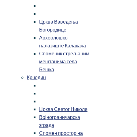
Црква Ваведења
Богородице
Археолошко
налазиште Калакача
Споменик стрељаним
мештанима села
Бешка
Крчедин
Црква Светог Николе
Војнограничарска
зграда
Спомен простор на