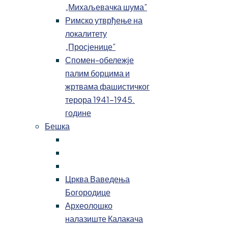
„Михаљевачка шума”
Римско утврђење на
локалитету
„Просјенице”
Спомен-обележје
палим борцима и
жртвама фашистичког
терора 1941-1945.
године
Бешка
Црква Ваведења
Богородице
Археолошко
налазиште Калакача