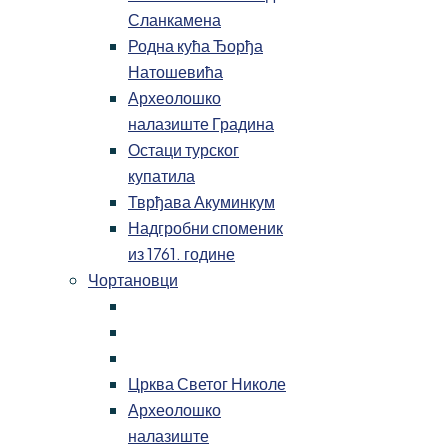
Сланкамена
Родна кућа Ђорђа
Натошевића
Археолошко
налазиште Градина
Остаци турског
купатила
Тврђава Акуминкум
Надгробни споменик
из 1761. године
Чортановци
Црква Светог Николе
Археолошко
налазиште