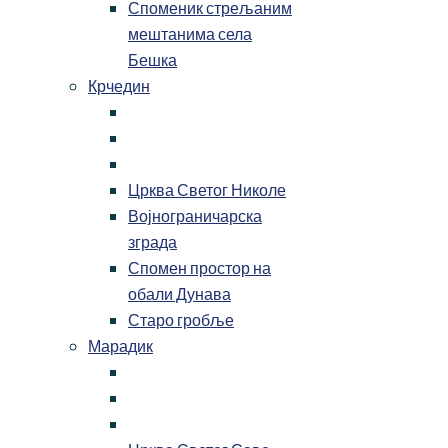
Споменик стрељаним
мештанима села
Бешка
Крчедин
Црква Светог Николе
Војнограничарска
зграда
Спомен простор на
обали Дунава
Старо гробље
Марадик