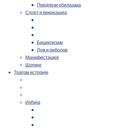
Предлози обилазака
Спорт и рекреација
Бициклизам
Лов и риболов
Манифестације
Шопинг
Трагом историје
Инђија