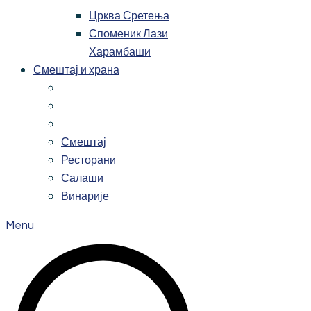
Црква Сретења
Споменик Лази
Харамбаши
Смештај и храна
Смештај
Ресторани
Салаши
Винарије
Menu