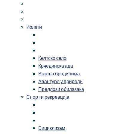
Излети
Келтско село
Крчединска ада
Вожња бродићима
Авантуре у природи
Предлози обилазака
Спорт и рекреација
Бициклизам