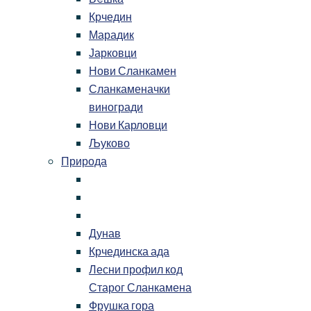
Крчедин
Марадик
Јарковци
Нови Сланкамен
Сланкаменачки
виногради
Нови Карловци
Љуково
Природа
Дунав
Крчединска ада
Лесни профил код
Старог Сланкамена
Фрушка гора