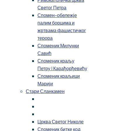
Светог Петра
Спомен-обележје
палим борцима и
жртвама фашистичког
терора
Споменик Милунки
Савић
Споменик краљу
Петру I Карађорђевићу
Споменик краљици
Марији
Стари Сланкамен
Црква Светог Николе
Споменик битке код