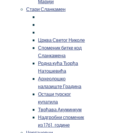
Марији
Стари Сланкамен
Црква Светог Николе
Споменик битке код
Сланкамена
Родна кућа Ђорђа
Натошевића
Археолошко
налазиште Градина
Остаци турског
купатила
Тврђава Акуминкум
Надгробни споменик
из 1761. године
Чортановци