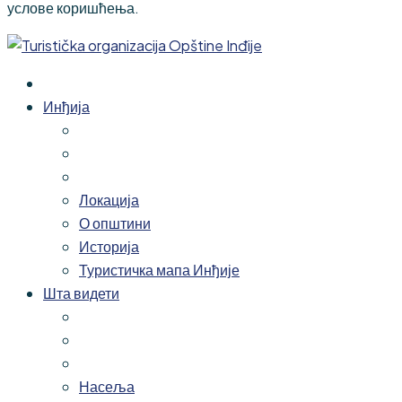
услове коришћења.
Инђија
Локација
О општини
Историја
Туристичка мапа Инђије
Шта видети
Насеља