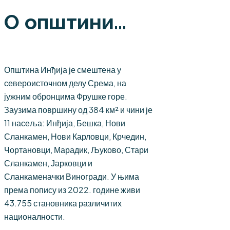
О општини...
Општина Инђија је смештена у
североисточном делу Срема, на
јужним обронцима Фрушке горе.
Заузима површину од 384 км² и чини је
11 насеља: Инђија, Бешка, Нови
Сланкамен, Нови Карловци, Крчедин,
Чортановци, Марадик, Љуково, Стари
Сланкамен, Јарковци и
Сланкаменачки Виногради. У њима
према попису из 2022. године живи
43.755 становника различитих
националности.