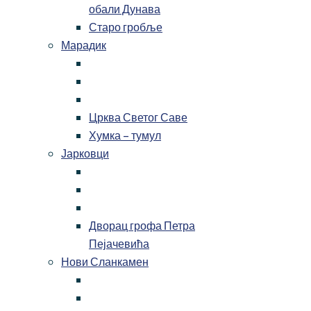
обали Дунава
Старо гробље
Марадик
Црква Светог Саве
Хумка – тумул
Јарковци
Дворац грофа Петра
Пејачевића
Нови Сланкамен