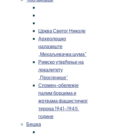
Црква Светог Николе
Археолошко
налазиште
„Михаљевачка шума”
Римско утврђење на
локалитету
„Просјенице”
Спомен-обележје
палим борцима и
жртвама фашистичког
терора 1941-1945.
године
Бешка