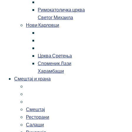
Римокатоличка црква
Светог Михаила
Нови Карловци
Црква Сретења
Споменик Лази
Харамбаши
Смештај и храна
Смештај
Ресторани
Салаши