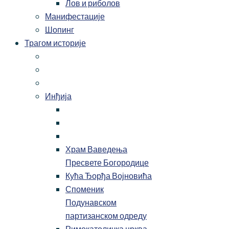
Лов и риболов
Манифестације
Шопинг
Трагом историје
Инђија
Храм Ваведења
Пресвете Богородице
Кућа Ђорђа Војновића
Споменик
Подунавском
партизанском одреду
Римокатоличка црква