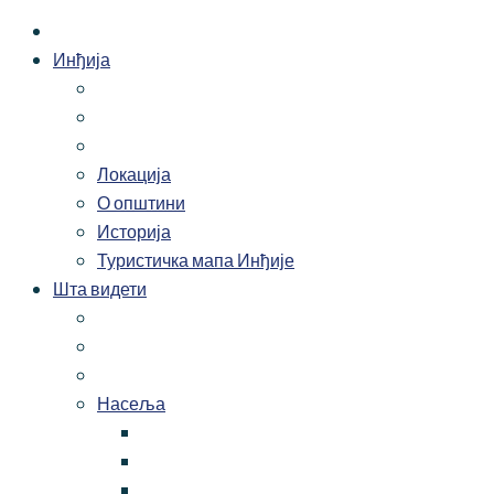
Инђија
Локација
О општини
Историја
Туристичка мапа Инђије
Шта видети
Насеља