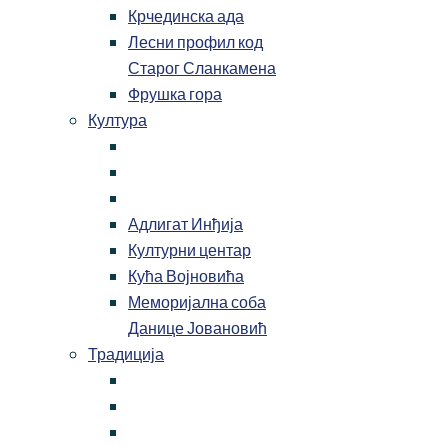
Крчединска ада
Лесни профил код
Старог Сланкамена
Фрушка гора
Култура
Адлигат Инђија
Културни центар
Кућа Војновића
Меморијална соба
Данице Јовановић
Традиција