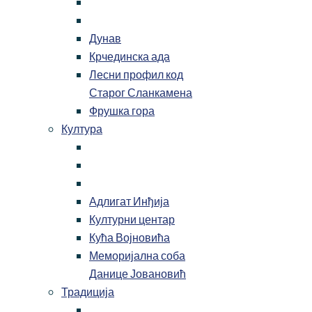
Дунав
Крчединска ада
Лесни профил код
Старог Сланкамена
Фрушка гора
Култура
Адлигат Инђија
Културни центар
Кућа Војновића
Меморијална соба
Данице Јовановић
Традиција