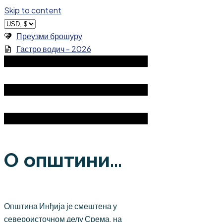
Skip to content
Преузми брошуру
Гастро водич - 2026
О општини...
Општина Инђија је смештена у
североисточном делу Срема, на