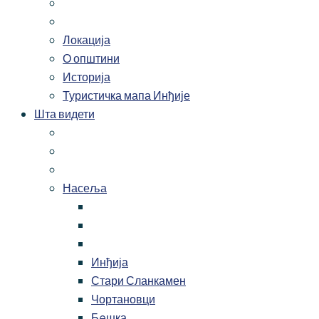
Локација
О општини
Историја
Туристичка мапа Инђије
Шта видети
Насеља
Инђија
Стари Сланкамен
Чортановци
Бeшка