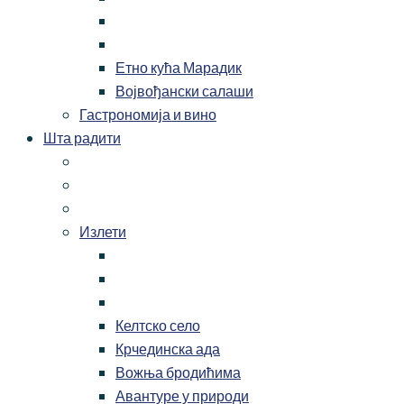
Етно кућа Марадик
Војвођански салаши
Гастрономија и вино
Шта радити
Излети
Келтско село
Крчединска ада
Вожња бродићима
Авантуре у природи