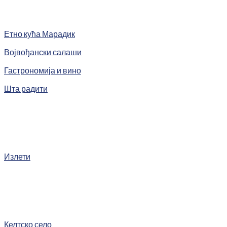
Етно кућа Марадик
Војвођански салаши
Гастрономија и вино
Шта радити
Излети
Келтско село