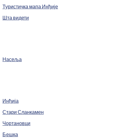
Туристичка мапа Инђије
Шта видети
Насеља
Инђија
Стари Сланкамен
Чортановци
Бeшка