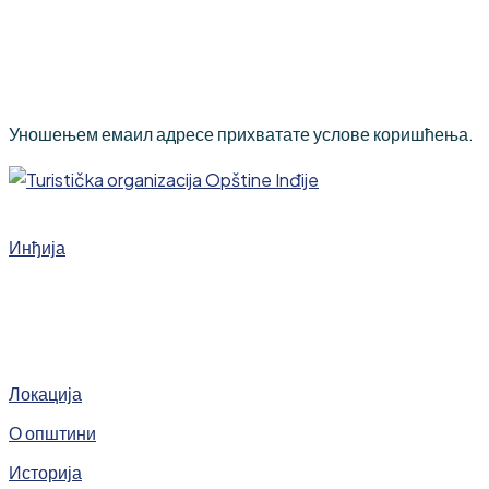
Уношењем емаил адресе прихватате услове коришћења.
Инђија
Локација
О општини
Историја