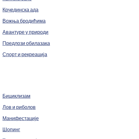
Крчединска ада
Вожња бродићима
Авантуре у природи
Предлози обилазака
Спорт и рекреација
Бициклизам
Лов и риболов
Манифестације
Шопинг