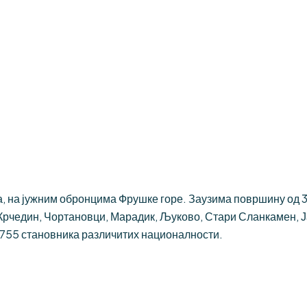
 на јужним обронцима Фрушке горе. Заузима површину од 384
Крчедин, Чортановци, Марадик, Љуково, Стари Сланкамен, 
.755 становника различитих националности.