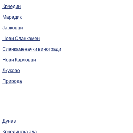
Крчедин
Марадик
Јарковци
Нови Сланкамен
Сланкаменачки виногради
Нови Карловци
Љуково
Природа
Дунав
Крчединска ада