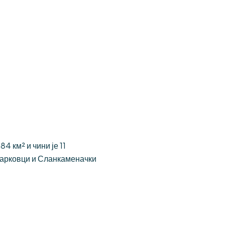
 км² и чини је 11
Јарковци и Сланкаменачки