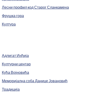
Лесни профил код Старог Сланкамена
Фрушка гора
Култура
Адлигат Инђија
Културни центар
Кућа Војновића
Меморијална соба Данице Јовановић
Традиција