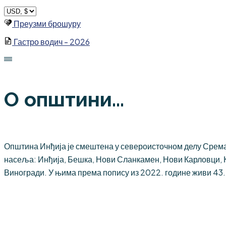
Skip
to
Преузми брошуру
content
Гастро водич - 2026
О општини...
Општина Инђија је смештена у североисточном делу Срема,
насеља: Инђија, Бешка, Нови Сланкамен, Нови Карловци, 
Виногради. У њима према попису из 2022. године живи 43