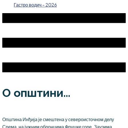
Гастро водич - 2026
О општини...
Општина Инђија је смештена у североисточном делу
Срема, на јужним обронцима Фрушке горе. Заузима