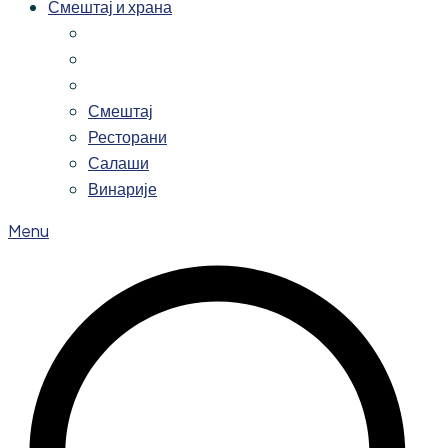
Смештај и храна
Смештај
Ресторани
Салаши
Винарије
Menu