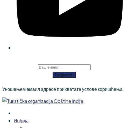
Пријави се
Уношењем емаил адресе прихватате услове коришћења.
Инђија