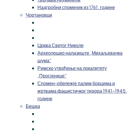
Надгробни споменик из 1761. године
Чортановци
Црква Светог Николе
Археолошко налазиште „Михаљевачка
шума”
Римско утврђење на локалитету
„Просјенице”
Спомен-обележје палим борцима и
жртвама фашистичког терора 1941-1945.
године
Бешка