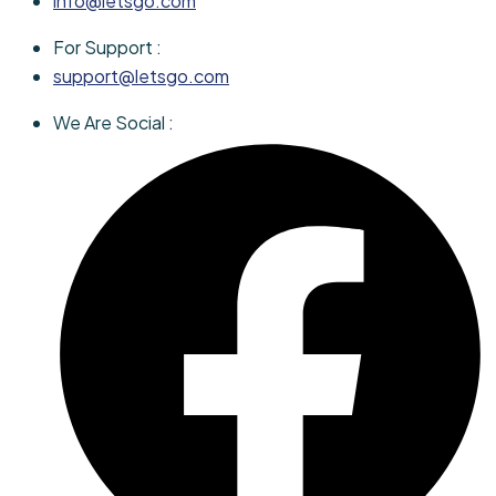
info@letsgo.com
For Support :
support@letsgo.com
We Are Social :