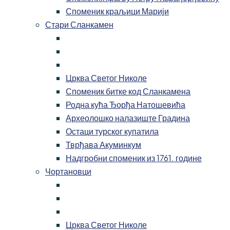
Споменик краљици Марији
Стари Сланкамен
Црква Светог Николе
Споменик битке код Сланкамена
Родна кућа Ђорђа Натошевића
Археолошко налазиште Градина
Остаци турског купатила
Тврђава Акуминкум
Надгробни споменик из 1761. године
Чортановци
Црква Светог Николе