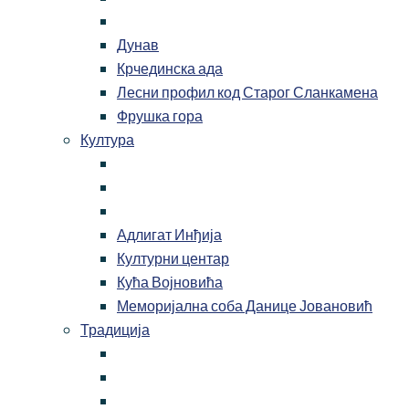
Дунав
Крчединска ада
Лесни профил код Старог Сланкамена
Фрушка гора
Култура
Адлигат Инђија
Културни центар
Кућа Војновића
Меморијална соба Данице Јовановић
Традиција