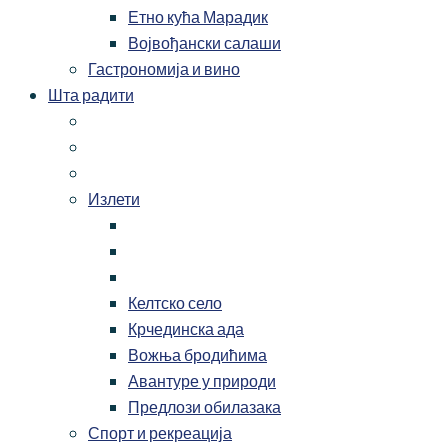
Етно кућа Марадик
Војвођански салаши
Гастрономија и вино
Шта радити
Излети
Келтско село
Крчединска ада
Вожња бродићима
Авантуре у природи
Предлози обилазака
Спорт и рекреација