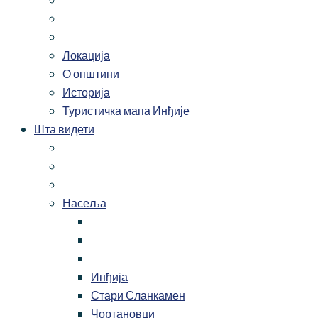
Локација
О општини
Историја
Туристичка мапа Инђије
Шта видети
Насеља
Инђија
Стари Сланкамен
Чортановци