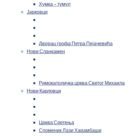
Хумка – тумул
Јарковци
Дворац грофа Петра Пејачевића
Нови Сланкамен
Римокатоличка црква Светог Михаила
Нови Карловци
Црква Сретења
Споменик Лази Харамбаши