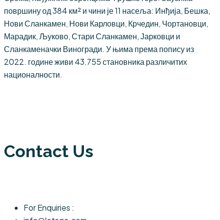
површину од 384 км² и чини је 11 насеља: Инђија, Бешка,
Нови Сланкамен, Нови Карловци, Крчедин, Чортановци,
Марадик, Љуково, Стари Сланкамен, Јарковци и
Сланкаменачки Виногради. У њима према попису из
2022. године живи 43.755 становника различитих
националности.
Contact Us
For Enquiries :