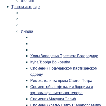
Шопинг
Трагом историје
Инђија
Храм Ваведења Пресвете Богородице
Кућа Ђорђа Војновића
Споменик Подунавском партизанском
одреду
Римокатоличка црква Светог Петра
Спомен-обележје палим борцима и
жртвама фашистичког терора
Споменик Милунки Савић
Споменик краљу Петру I Карађорђевићу