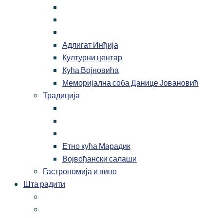
Адлигат Инђија
Културни центар
Кућа Војновића
Меморијална соба Данице Јовановић
Традиција
Етно кућа Марадик
Војвођански салаши
Гастрономија и вино
Шта радити