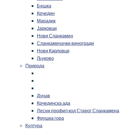
Бeшка
Крчедин
Марадик
Јарковци
Нови Сланкамен
Сланкаменачки виногради
Нови Карловци
Љуково
Природа
Дунав
Крчединска ада
Лесни профил код Старог Сланкамена
Фрушка гора
Култура