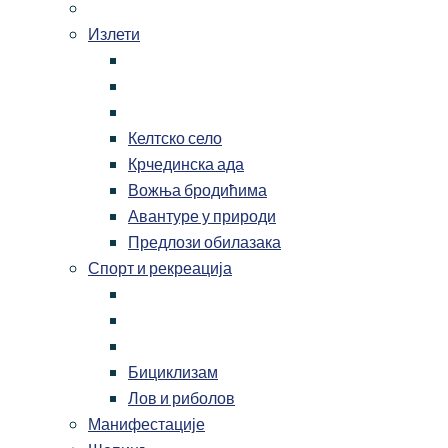
Излети
Келтско село
Крчединска ада
Вожња бродићима
Авантуре у природи
Предлози обилазака
Спорт и рекреација
Бициклизам
Лов и риболов
Манифестације