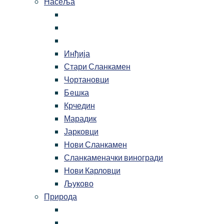
Насеља
Инђија
Стари Сланкамен
Чортановци
Бeшка
Крчедин
Марадик
Јарковци
Нови Сланкамен
Сланкаменачки виногради
Нови Карловци
Љуково
Природа