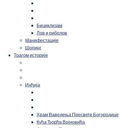
Бициклизам
Лов и риболов
Манифестације
Шопинг
Трагом историје
Инђија
Храм Ваведења Пресвете Богородице
Кућа Ђорђа Војновића