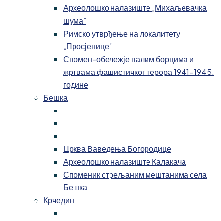
Археолошко налазиште „Михаљевачка
шума”
Римско утврђење на локалитету
„Просјенице”
Спомен-обележје палим борцима и
жртвама фашистичког терора 1941-1945.
године
Бешка
Црква Ваведења Богородице
Археолошко налазиште Калакача
Споменик стрељаним мештанима села
Бешка
Крчедин