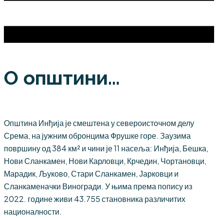
О општини...
Општина Инђија је смештена у североисточном делу
Срема, на јужним обронцима Фрушке горе. Заузима
површину од 384 км² и чини је 11 насеља: Инђија, Бешка,
Нови Сланкамен, Нови Карловци, Крчедин, Чортановци,
Марадик, Љуково, Стари Сланкамен, Јарковци и
Сланкаменачки Виногради. У њима према попису из
2022. године живи 43.755 становника различитих
националности.