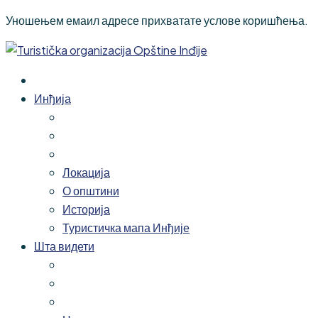
Уношењем емаил адресе прихватате услове коришћења.
Инђија
Локација
О општини
Историја
Туристичка мапа Инђије
Шта видети