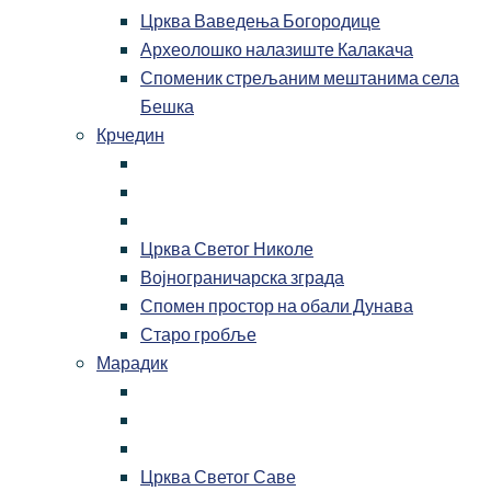
Црква Ваведења Богородице
Археолошко налазиште Калакача
Споменик стрељаним мештанима села
Бешка
Крчедин
Црква Светог Николе
Војнограничарска зграда
Спомен простор на обали Дунава
Старо гробље
Марадик
Црква Светог Саве