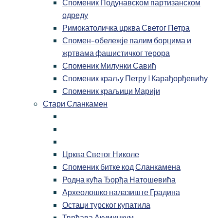
Споменик Подунавском партизанском
одреду
Римокатоличка црква Светог Петра
Спомен-обележје палим борцима и
жртвама фашистичког терора
Споменик Милунки Савић
Споменик краљу Петру I Карађорђевићу
Споменик краљици Марији
Стари Сланкамен
Црква Светог Николе
Споменик битке код Сланкамена
Родна кућа Ђорђа Натошевића
Археолошко налазиште Градина
Остаци турског купатила
Тврђава Акуминкум