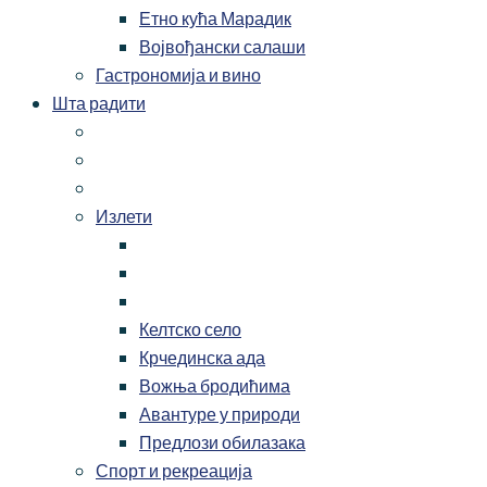
Етно кућа Марадик
Војвођански салаши
Гастрономија и вино
Шта радити
Излети
Келтско село
Крчединска ада
Вожња бродићима
Авантуре у природи
Предлози обилазака
Спорт и рекреација