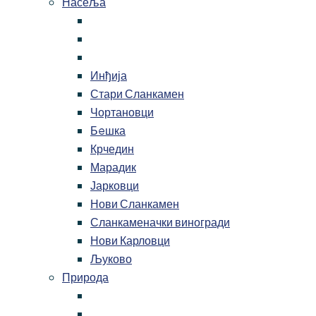
Насеља
Инђија
Стари Сланкамен
Чортановци
Бeшка
Крчедин
Марадик
Јарковци
Нови Сланкамен
Сланкаменачки виногради
Нови Карловци
Љуково
Природа