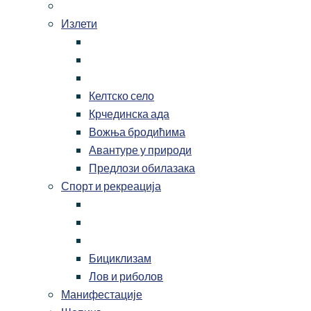
Излети
Келтско село
Крчединска ада
Вожња бродићима
Авантуре у природи
Предлози обилазака
Спорт и рекреација
Бициклизам
Лов и риболов
Манифестације