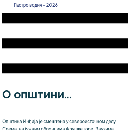
Гастро водич - 2026
О општини...
Општина Инђија је смештена у североисточном делу
Срема, на јужним обронцима Фрушке горе. Заузима