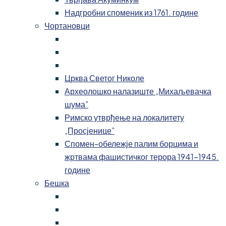
Надгробни споменик из 1761. године
Чортановци
Црква Светог Николе
Археолошко налазиште „Михаљевачка
шума”
Римско утврђење на локалитету
„Просјенице”
Спомен-обележје палим борцима и
жртвама фашистичког терора 1941-1945.
године
Бешка