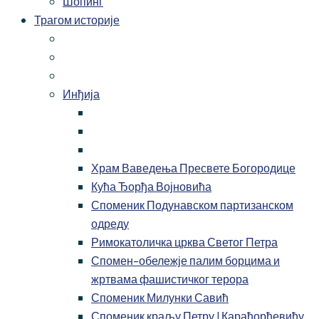
Шопинг
Трагом историје
Инђија
Храм Ваведења Пресвете Богородице
Кућа Ђорђа Војновића
Споменик Подунавском партизанском
одреду
Римокатоличка црква Светог Петра
Спомен-обележје палим борцима и
жртвама фашистичког терора
Споменик Милунки Савић
Споменик краљу Петру I Карађорђевићу