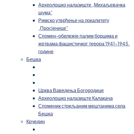
Археолошко налазиште „Михаљевачка
шума”
Римско утврђење на локалитету
„Просјенице”
Спомен-обележје палим борцима и
жртвама фашистичког терора 1941-1945.
године
Бешка
Црква Ваведења Богородице
Археолошко налазиште Калакача
Споменик стрељаним мештанима села
Бешка
Крчедин