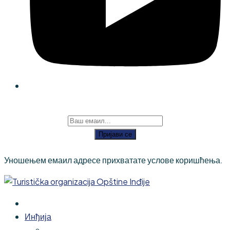
Пријави се
Уношењем емаил адресе прихватате услове коришћења.
Инђија