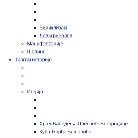
Бициклизам
Лов и риболов
Манифестације
Шопинг
Трагом историје
Инђија
Храм Ваведења Пресвете Богородице
Кућа Ђорђа Војновића