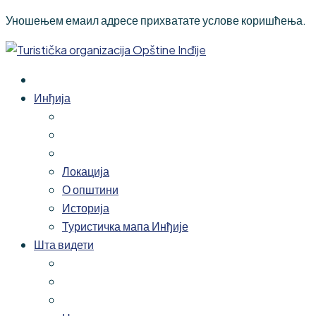
Уношењем емаил адресе прихватате услове коришћења.
Инђија
Локација
О општини
Историја
Туристичка мапа Инђије
Шта видети