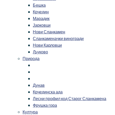
Бeшка
Крчедин
Марадик
Јарковци
Нови Сланкамен
Сланкаменачки виногради
Нови Карловци
Љуково
Природа
Дунав
Крчединска ада
Лесни профил код Старог Сланкамена
Фрушка гора
Култура