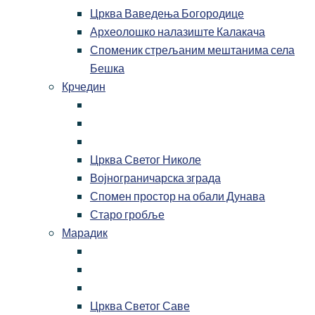
Црква Ваведења Богородице
Археолошко налазиште Калакача
Споменик стрељаним мештанима села
Бешка
Крчедин
Црква Светог Николе
Војнограничарска зграда
Спомен простор на обали Дунава
Старо гробље
Марадик
Црква Светог Саве