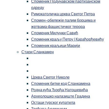
Споменик Подунавском партизанском
одреду
Римокатоличка црква Светог Петра
Спомен-обележје палим борцима и
жртвама фашистичког терора
Споменик Милунки Савић
Споменик краљу Петру I Карађорђевићу
Споменик краљици Марији
Стари Сланкамен
Црква Светог Николе
Споменик битке код Сланкамена
Родна кућа Ђорђа Натошевића
Археолошко налазиште Градина
Остаци турског купатила
Тврђава Акуминкум