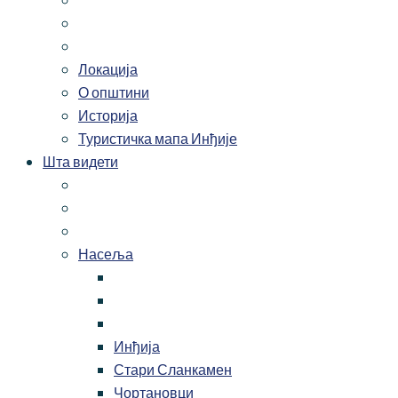
Локација
О општини
Историја
Туристичка мапа Инђије
Шта видети
Насеља
Инђија
Стари Сланкамен
Чортановци