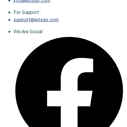
info@letsgo.com
For Support :
support@letsgo.com
We Are Social :