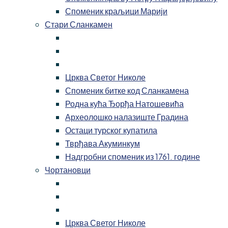
Споменик краљици Марији
Стари Сланкамен
Црква Светог Николе
Споменик битке код Сланкамена
Родна кућа Ђорђа Натошевића
Археолошко налазиште Градина
Остаци турског купатила
Тврђава Акуминкум
Надгробни споменик из 1761. године
Чортановци
Црква Светог Николе