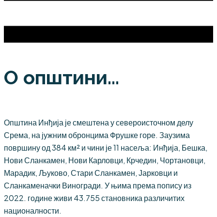
О општини...
Општина Инђија је смештена у североисточном делу
Срема, на јужним обронцима Фрушке горе. Заузима
површину од 384 км² и чини је 11 насеља: Инђија, Бешка,
Нови Сланкамен, Нови Карловци, Крчедин, Чортановци,
Марадик, Љуково, Стари Сланкамен, Јарковци и
Сланкаменачки Виногради. У њима према попису из
2022. године живи 43.755 становника различитих
националности.