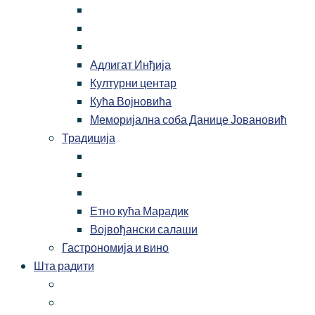
Адлигат Инђија
Културни центар
Кућа Војновића
Меморијална соба Данице Јовановић
Традиција
Етно кућа Марадик
Војвођански салаши
Гастрономија и вино
Шта радити