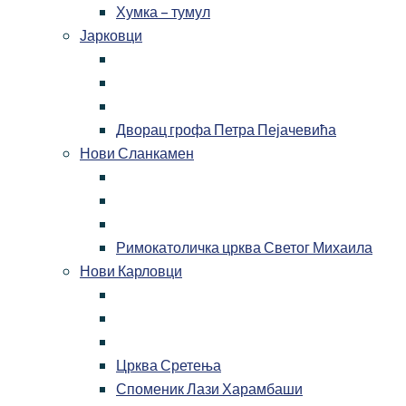
Хумка – тумул
Јарковци
Дворац грофа Петра Пејачевића
Нови Сланкамен
Римокатоличка црква Светог Михаила
Нови Карловци
Црква Сретења
Споменик Лази Харамбаши