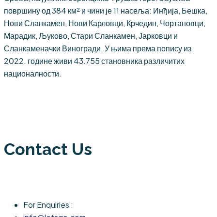
површину од 384 км² и чини је 11 насеља: Инђија, Бешка,
Нови Сланкамен, Нови Карловци, Крчедин, Чортановци,
Марадик, Љуково, Стари Сланкамен, Јарковци и
Сланкаменачки Виногради. У њима према попису из
2022. године живи 43.755 становника различитих
националности.
Contact Us
For Enquiries :