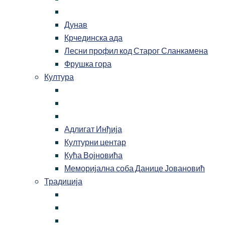
Дунав
Крчединска ада
Лесни профил код Старог Сланкамена
Фрушка гора
Култура
Адлигат Инђија
Културни центар
Кућа Војновића
Меморијална соба Данице Јовановић
Традиција