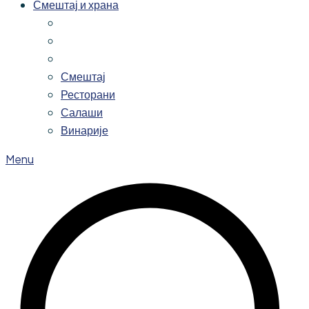
Смештај и храна
Смештај
Ресторани
Салаши
Винарије
Menu