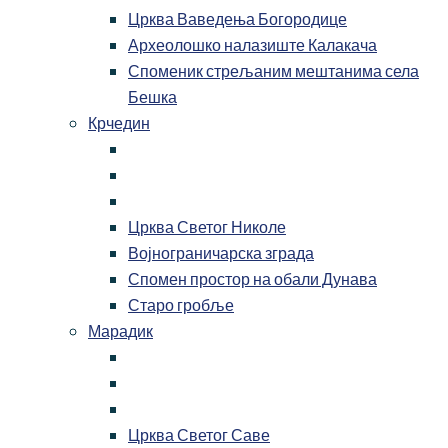
Црква Ваведења Богородице
Археолошко налазиште Калакача
Споменик стрељаним мештанима села
Бешка
Крчедин
Црква Светог Николе
Војнограничарска зграда
Спомен простор на обали Дунава
Старо гробље
Марадик
Црква Светог Саве