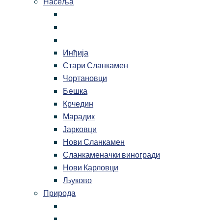
Насеља
Инђија
Стари Сланкамен
Чортановци
Бeшка
Крчедин
Марадик
Јарковци
Нови Сланкамен
Сланкаменачки виногради
Нови Карловци
Љуково
Природа