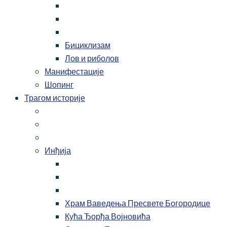
Бициклизам
Лов и риболов
Манифестације
Шопинг
Трагом историје
Инђија
Храм Ваведења Пресвете Богородице
Кућа Ђорђа Војновића