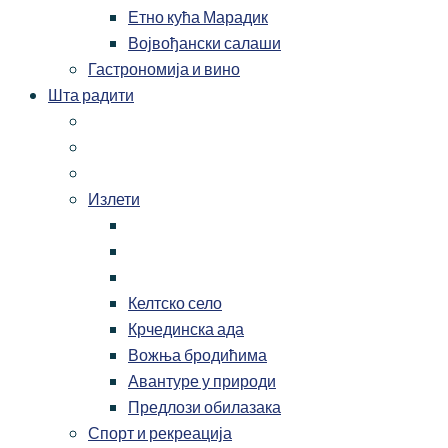
Етно кућа Марадик
Војвођански салаши
Гастрономија и вино
Шта радити
Излети
Келтско село
Крчединска ада
Вожња бродићима
Авантуре у природи
Предлози обилазака
Спорт и рекреација