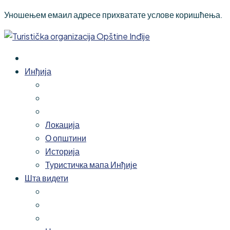
Уношењем емаил адресе прихватате услове коришћења.
Инђија
Локација
О општини
Историја
Туристичка мапа Инђије
Шта видети