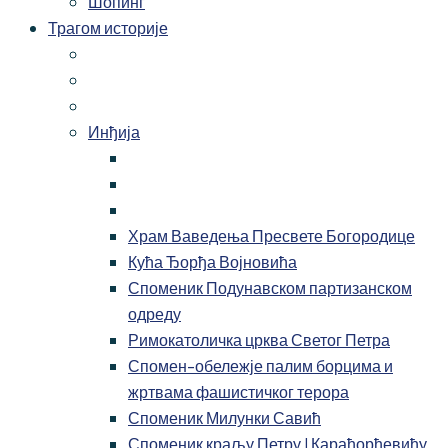
Шопинг
Трагом историје
Инђија
Храм Ваведења Пресвете Богородице
Кућа Ђорђа Војновића
Споменик Подунавском партизанском
одреду
Римокатоличка црква Светог Петра
Спомен-обележје палим борцима и
жртвама фашистичког терора
Споменик Милунки Савић
Споменик краљу Петру I Карађорђевићу