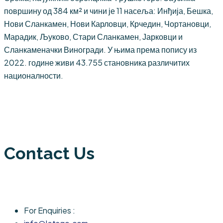
површину од 384 км² и чини је 11 насеља: Инђија, Бешка,
Нови Сланкамен, Нови Карловци, Крчедин, Чортановци,
Марадик, Љуково, Стари Сланкамен, Јарковци и
Сланкаменачки Виногради. У њима према попису из
2022. године живи 43.755 становника различитих
националности.
Contact Us
For Enquiries :