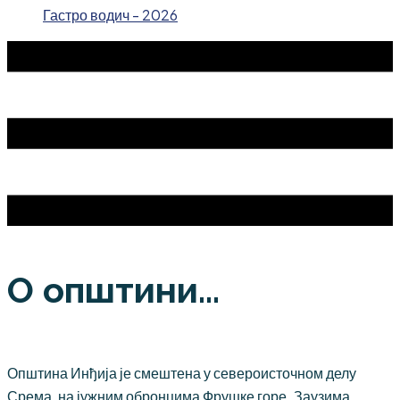
Гастро водич - 2026
О општини...
Општина Инђија је смештена у североисточном делу
Срема, на јужним обронцима Фрушке горе. Заузима