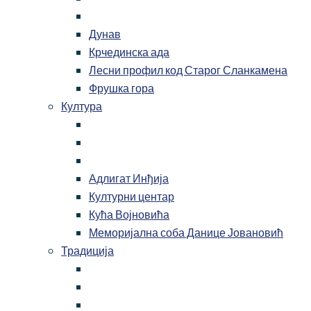
Дунав
Крчединска ада
Лесни профил код Старог Сланкамена
Фрушка гора
Култура
Адлигат Инђија
Културни центар
Кућа Војновића
Меморијална соба Данице Јовановић
Традиција