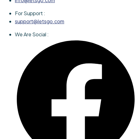
info@letsgo.com
For Support :
support@letsgo.com
We Are Social :