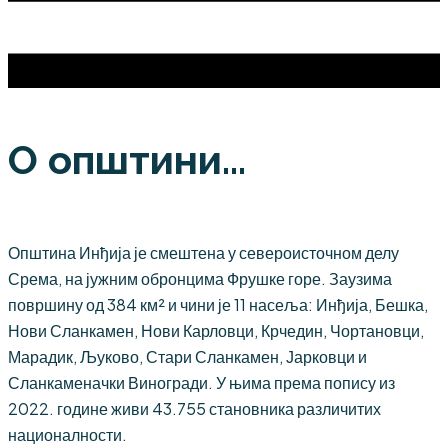
О општини...
Општина Инђија је смештена у североисточном делу
Срема, на јужним обронцима Фрушке горе. Заузима
површину од 384 км² и чини је 11 насеља: Инђија, Бешка,
Нови Сланкамен, Нови Карловци, Крчедин, Чортановци,
Марадик, Љуково, Стари Сланкамен, Јарковци и
Сланкаменачки Виногради. У њима према попису из
2022. године живи 43.755 становника различитих
националности.