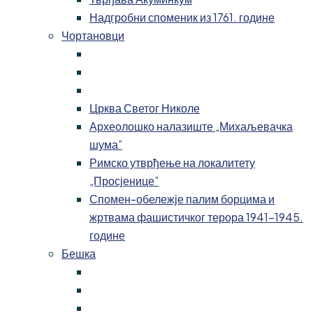
Надгробни споменик из 1761. године
Чортановци
Црква Светог Николе
Археолошко налазиште „Михаљевачка
шума”
Римско утврђење на локалитету
„Просјенице”
Спомен-обележје палим борцима и
жртвама фашистичког терора 1941-1945.
године
Бешка