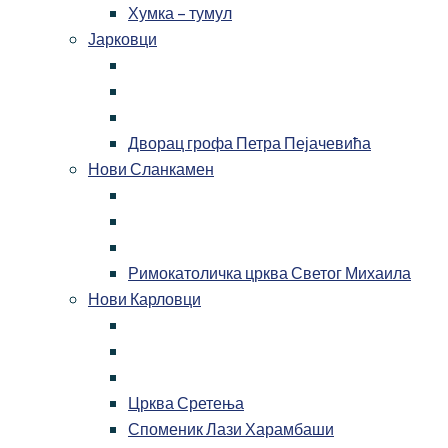
Хумка – тумул
Јарковци
Дворац грофа Петра Пејачевића
Нови Сланкамен
Римокатоличка црква Светог Михаила
Нови Карловци
Црква Сретења
Споменик Лази Харамбаши