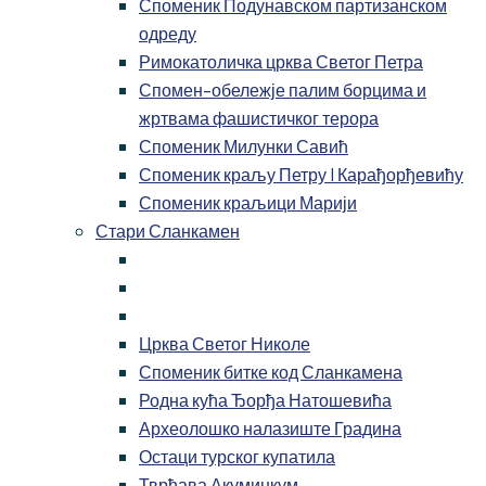
Споменик Подунавском партизанском
одреду
Римокатоличка црква Светог Петра
Спомен-обележје палим борцима и
жртвама фашистичког терора
Споменик Милунки Савић
Споменик краљу Петру I Карађорђевићу
Споменик краљици Марији
Стари Сланкамен
Црква Светог Николе
Споменик битке код Сланкамена
Родна кућа Ђорђа Натошевића
Археолошко налазиште Градина
Остаци турског купатила
Тврђава Акуминкум