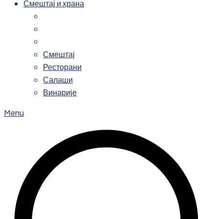
Смештај и храна
Смештај
Ресторани
Салаши
Винарије
Menu