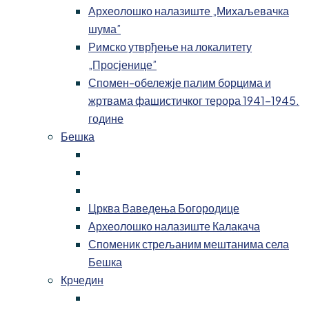
Археолошко налазиште „Михаљевачка
шума”
Римско утврђење на локалитету
„Просјенице”
Спомен-обележје палим борцима и
жртвама фашистичког терора 1941-1945.
године
Бешка
Црква Ваведења Богородице
Археолошко налазиште Калакача
Споменик стрељаним мештанима села
Бешка
Крчедин