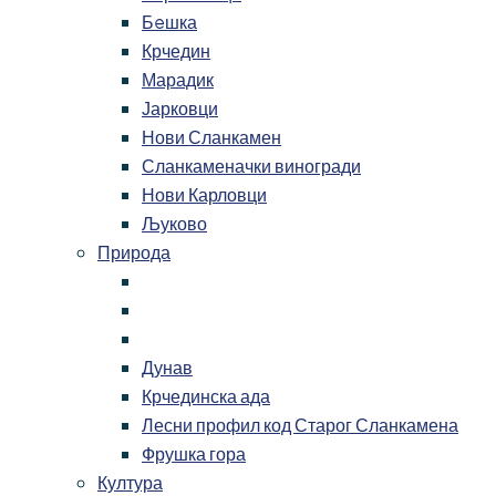
Бeшка
Крчедин
Марадик
Јарковци
Нови Сланкамен
Сланкаменачки виногради
Нови Карловци
Љуково
Природа
Дунав
Крчединска ада
Лесни профил код Старог Сланкамена
Фрушка гора
Култура