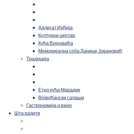
Адлигат Инђија
Културни центар
Кућа Војновића
Меморијална соба Данице Јовановић
Традиција
Етно кућа Марадик
Војвођански салаши
Гастрономија и вино
Шта радити