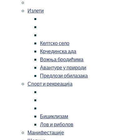
Излети
Келтско село
Крчединска ада
Вожња бродићима
Авантуре у природи
Предлози обилазака
Спорт и рекреација
Бициклизам
Лов и риболов
Манифестације