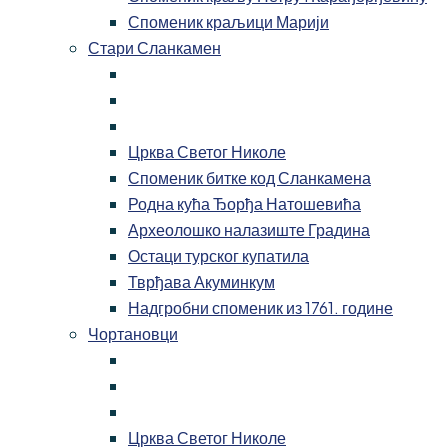
Споменик краљици Марији
Стари Сланкамен
Црква Светог Николе
Споменик битке код Сланкамена
Родна кућа Ђорђа Натошевића
Археолошко налазиште Градина
Остаци турског купатила
Тврђава Акуминкум
Надгробни споменик из 1761. године
Чортановци
Црква Светог Николе