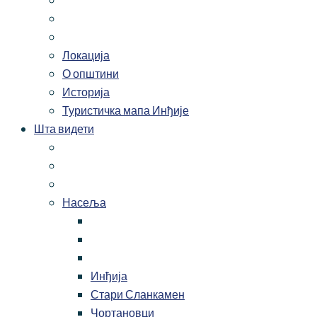
Локација
О општини
Историја
Туристичка мапа Инђије
Шта видети
Насеља
Инђија
Стари Сланкамен
Чортановци