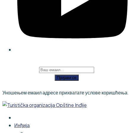
Пријави се
Уношењем емаил адресе прихватате услове коришћења.
Инђија