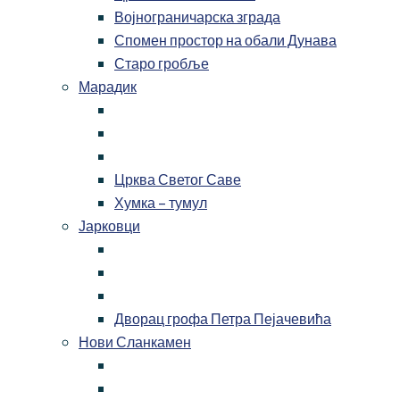
Војнограничарска зграда
Спомен простор на обали Дунава
Старо гробље
Марадик
Црква Светог Саве
Хумка – тумул
Јарковци
Дворац грофа Петра Пејачевића
Нови Сланкамен