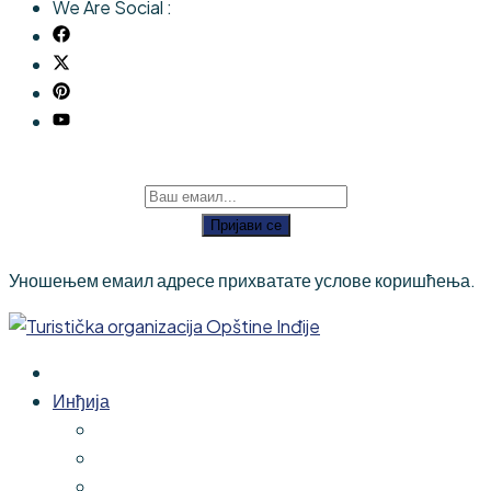
We Are Social :
Пријави се
Уношењем емаил адресе прихватате услове коришћења.
Инђија