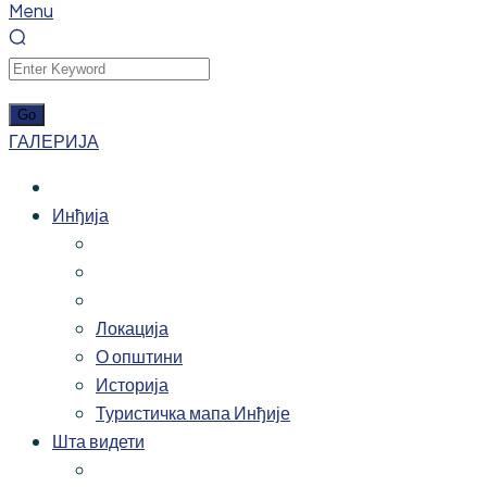
Menu
ГАЛЕРИЈА
Инђија
Локација
О општини
Историја
Туристичка мапа Инђије
Шта видети