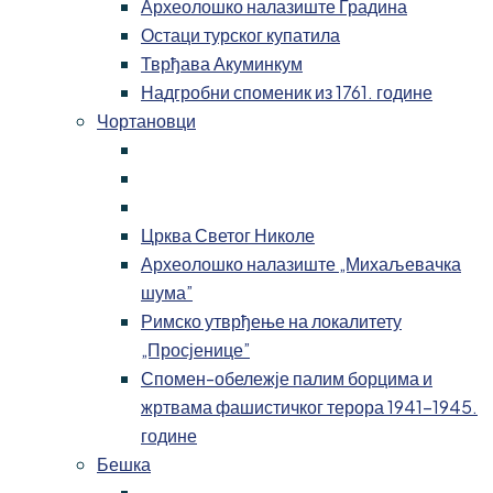
Археолошко налазиште Градина
Остаци турског купатила
Тврђава Акуминкум
Надгробни споменик из 1761. године
Чортановци
Црква Светог Николе
Археолошко налазиште „Михаљевачка
шума”
Римско утврђење на локалитету
„Просјенице”
Спомен-обележје палим борцима и
жртвама фашистичког терора 1941-1945.
године
Бешка