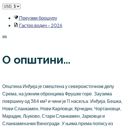
Skip
to
Преузми брошуру
content
Гастро водич - 2026
О општини...
Општина Инђија је смештена у североисточном делу
Срема, на јужним обронцима Фрушке горе. Заузима
површину од 384 км² и чини је 11 насеља: Инђија, Бешка,
Нови Сланкамен, Нови Карловци, Крчедин, Чортановци,
Марадик, Љуково, Стари Сланкамен, Јарковци и
Сланкаменачки Виногради. У њима према попису из