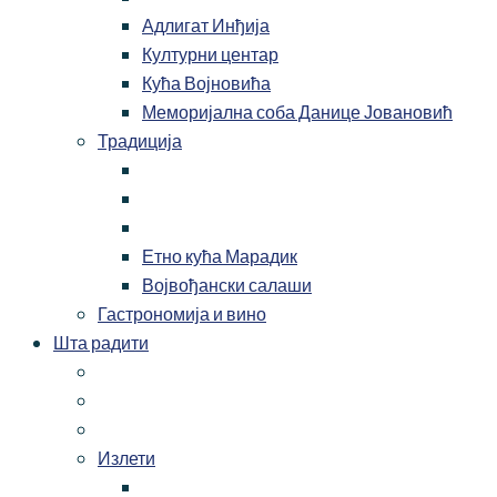
Адлигат Инђија
Културни центар
Кућа Војновића
Меморијална соба Данице Јовановић
Традиција
Етно кућа Марадик
Војвођански салаши
Гастрономија и вино
Шта радити
Излети