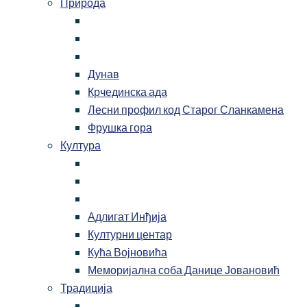
Природа
Дунав
Крчединска ада
Лесни профил код Старог Сланкамена
Фрушка гора
Култура
Адлигат Инђија
Културни центар
Кућа Војновића
Меморијална соба Данице Јовановић
Традиција