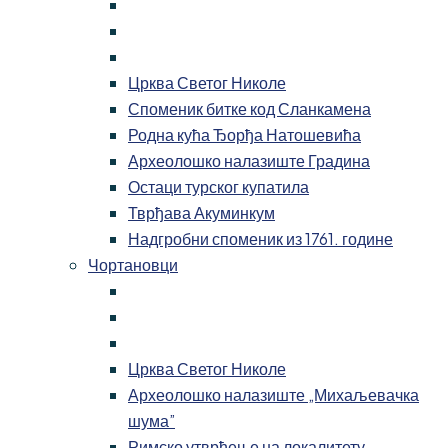
Црква Светог Николе
Споменик битке код Сланкамена
Родна кућа Ђорђа Натошевића
Археолошко налазиште Градина
Остаци турског купатила
Тврђава Акуминкум
Надгробни споменик из 1761. године
Чортановци
Црква Светог Николе
Археолошко налазиште „Михаљевачка
шума”
Римско утврђење на локалитету