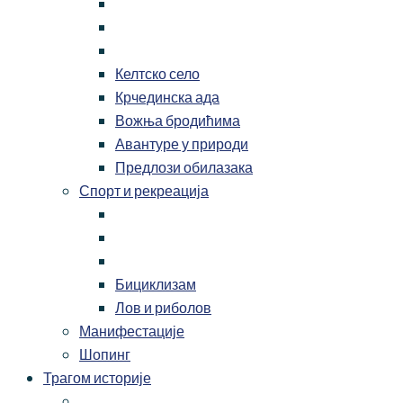
Келтско село
Крчединска ада
Вожња бродићима
Авантуре у природи
Предлози обилазака
Спорт и рекреација
Бициклизам
Лов и риболов
Манифестације
Шопинг
Трагом историје