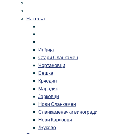
Насеља
Инђија
Стари Сланкамен
Чортановци
Бeшка
Крчедин
Марадик
Јарковци
Нови Сланкамен
Сланкаменачки виногради
Нови Карловци
Љуково