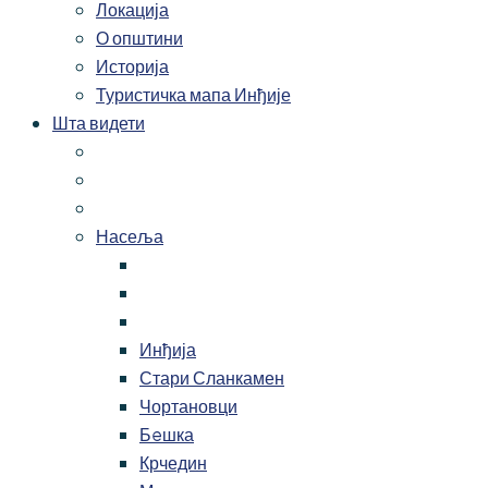
Локација
О општини
Историја
Туристичка мапа Инђије
Шта видети
Насеља
Инђија
Стари Сланкамен
Чортановци
Бeшка
Крчедин