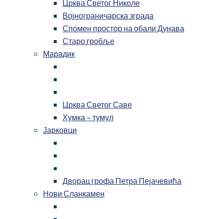
Црква Светог Николе
Војнограничарска зграда
Спомен простор на обали Дунава
Старо гробље
Марадик
Црква Светог Саве
Хумка – тумул
Јарковци
Дворац грофа Петра Пејачевића
Нови Сланкамен