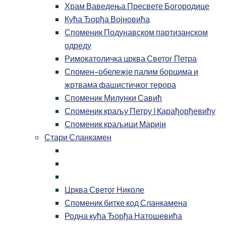
Храм Ваведења Пресвете Богородице
Кућа Ђорђа Војновића
Споменик Подунавском партизанском
одреду
Римокатоличка црква Светог Петра
Спомен-обележје палим борцима и
жртвама фашистичког терора
Споменик Милунки Савић
Споменик краљу Петру I Карађорђевићу
Споменик краљици Марији
Стари Сланкамен
Црква Светог Николе
Споменик битке код Сланкамена
Родна кућа Ђорђа Натошевића