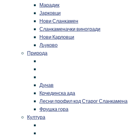
Марадик
Јарковци
Нови Сланкамен
Сланкаменачки виногради
Нови Карловци
Љуково
Природа
Дунав
Крчединска ада
Лесни профил код Старог Сланкамена
Фрушка гора
Култура