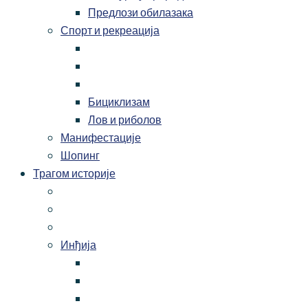
Предлози обилазака
Спорт и рекреација
Бициклизам
Лов и риболов
Манифестације
Шопинг
Трагом историје
Инђија