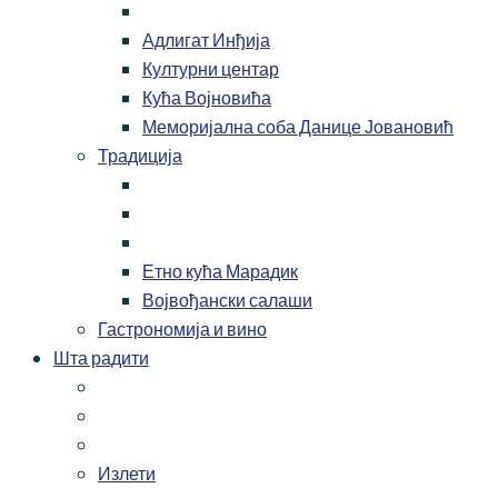
Адлигат Инђија
Културни центар
Кућа Војновића
Меморијална соба Данице Јовановић
Традиција
Етно кућа Марадик
Војвођански салаши
Гастрономија и вино
Шта радити
Излети