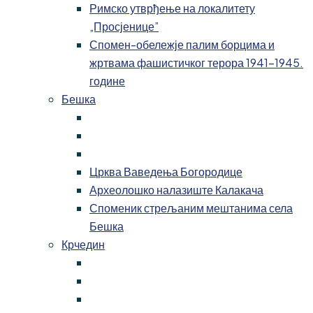
Римско утврђење на локалитету
„Просјенице”
Спомен-обележје палим борцима и
жртвама фашистичког терора 1941-1945.
године
Бешка
Црква Ваведења Богородице
Археолошко налазиште Калакача
Споменик стрељаним мештанима села
Бешка
Крчедин