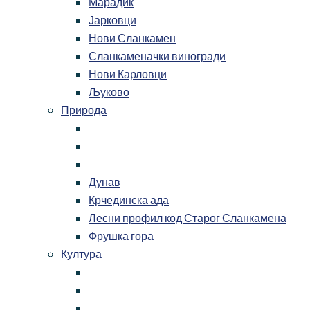
Марадик
Јарковци
Нови Сланкамен
Сланкаменачки виногради
Нови Карловци
Љуково
Природа
Дунав
Крчединска ада
Лесни профил код Старог Сланкамена
Фрушка гора
Култура