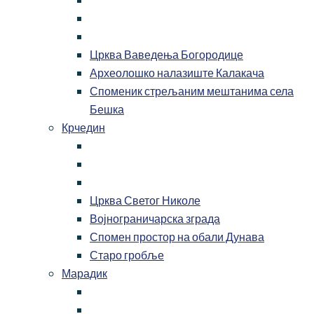
Црква Ваведења Богородице
Археолошко налазиште Калакача
Споменик стрељаним мештанима села
Бешка
Крчедин
Црква Светог Николе
Војнограничарска зграда
Спомен простор на обали Дунава
Старо гробље
Марадик