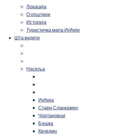
Локација
О општини
Историја
Туристичка мапа Инђије
Шта видети
Насеља
Инђија
Стари Сланкамен
Чортановци
Бeшка
Крчедин