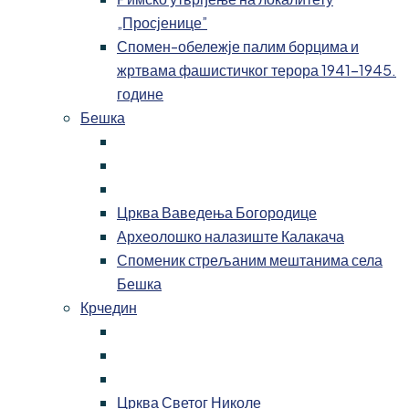
„Просјенице”
Спомен-обележје палим борцима и
жртвама фашистичког терора 1941-1945.
године
Бешка
Црква Ваведења Богородице
Археолошко налазиште Калакача
Споменик стрељаним мештанима села
Бешка
Крчедин
Црква Светог Николе