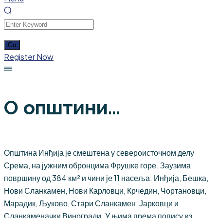
Register Now
О општини...
Општина Инђија је смештена у североисточном делу
Срема, на јужним обронцима Фрушке горе. Заузима
површину од 384 км² и чини је 11 насеља: Инђија, Бешка,
Нови Сланкамен, Нови Карловци, Крчедин, Чортановци,
Марадик, Љуково, Стари Сланкамен, Јарковци и
Сланкаменачки Виногради. У њима према попису из