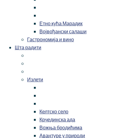
Етно кућа Марадик
Војвођански салаши
Гастрономија и вино
Шта радити
Излети
Келтско село
Крчединска ада
Вожња бродићима
Авантуре у природи