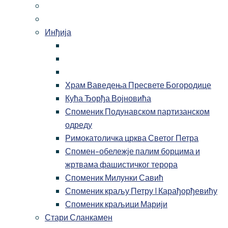
Инђија
Храм Ваведења Пресвете Богородице
Кућа Ђорђа Војновића
Споменик Подунавском партизанском
одреду
Римокатоличка црква Светог Петра
Спомен-обележје палим борцима и
жртвама фашистичког терора
Споменик Милунки Савић
Споменик краљу Петру I Карађорђевићу
Споменик краљици Марији
Стари Сланкамен