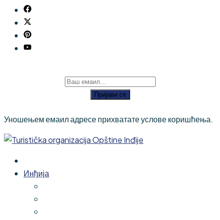
Пријави се
Уношењем емаил адресе прихватате услове коришћења.
Инђија