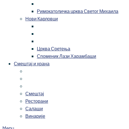
Римокатоличка црква Светог Михаила
Нови Карловци
Црква Сретења
Споменик Лази Харамбаши
Смештај и храна
Смештај
Ресторани
Салаши
Винарије
Menu