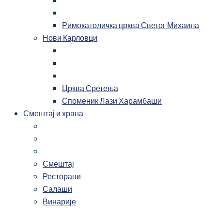
Римокатоличка црква Светог Михаила
Нови Карловци
Црква Сретења
Споменик Лази Харамбаши
Смештај и храна
Смештај
Ресторани
Салаши
Винарије