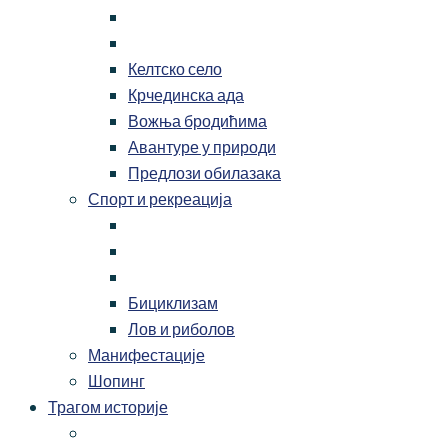
Келтско село
Крчединска ада
Вожња бродићима
Авантуре у природи
Предлози обилазака
Спорт и рекреација
Бициклизам
Лов и риболов
Манифестације
Шопинг
Трагом историје