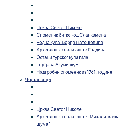
Црква Светог Николе
Споменик битке код Сланкамена
Родна кућа Ђорђа Натошевића
Археолошко налазиште Градина
Остаци турског купатила
Тврђава Акуминкум
Надгробни споменик из 1761. године
Чортановци
Црква Светог Николе
Археолошко налазиште „Михаљевачка
шума”