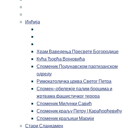
Инђија
Храм Ваведења Пресвете Богородице
Кућа Ђорђа Војновића
Споменик Подунавском партизанском
одреду
Римокатоличка црква Светог Петра
Спомен-обележје палим борцима и
жртвама фашистичког терора
Споменик Милунки Савић
Споменик краљу Петру I Карађорђевићу
Споменик краљици Марији
Стари Сланкамен