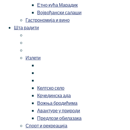
Етно кућа Марадик
Војвођански салаши
Гастрономија и вино
Шта радити
Излети
Келтско село
Крчединска ада
Вожња бродићима
Авантуре у природи
Предлози обилазака
Спорт и рекреација