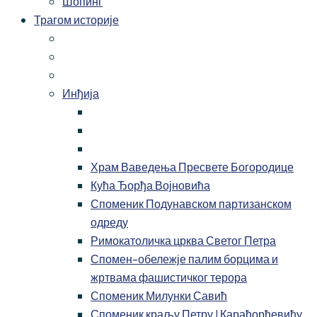
Шопинг
Трагом историје
Инђија
Храм Ваведења Пресвете Богородице
Кућа Ђорђа Војновића
Споменик Подунавском партизанском
одреду
Римокатоличка црква Светог Петра
Спомен-обележје палим борцима и
жртвама фашистичког терора
Споменик Милунки Савић
Споменик краљу Петру I Карађорђевићу