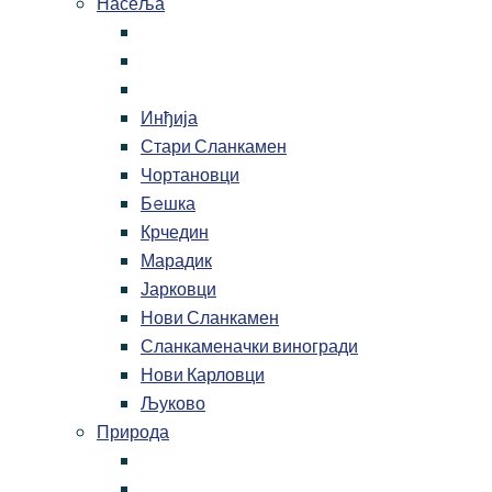
Насеља
Инђија
Стари Сланкамен
Чортановци
Бeшка
Крчедин
Марадик
Јарковци
Нови Сланкамен
Сланкаменачки виногради
Нови Карловци
Љуково
Природа