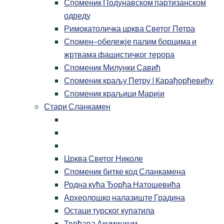
Споменик Подунавском партизанском
одреду
Римокатоличка црква Светог Петра
Спомен-обележје палим борцима и
жртвама фашистичког терора
Споменик Милунки Савић
Споменик краљу Петру I Карађорђевићу
Споменик краљици Марији
Стари Сланкамен
Црква Светог Николе
Споменик битке код Сланкамена
Родна кућа Ђорђа Натошевића
Археолошко налазиште Градина
Остаци турског купатила
Тврђава Акуминкум