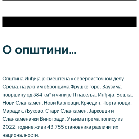
О општини...
Општина Инђија је смештена у североисточном делу
Срема, на јужним обронцима Фрушке горе. Заузима
површину од 384 км² и чини је 11 насеља: Инђија, Бешка,
Нови Сланкамен, Нови Карловци, Крчедин, Чортановци,
Марадик, Љуково, Стари Сланкамен, Јарковци и
Сланкаменачки Виногради. У њима према попису из
2022. године живи 43.755 становника различитих
националности.