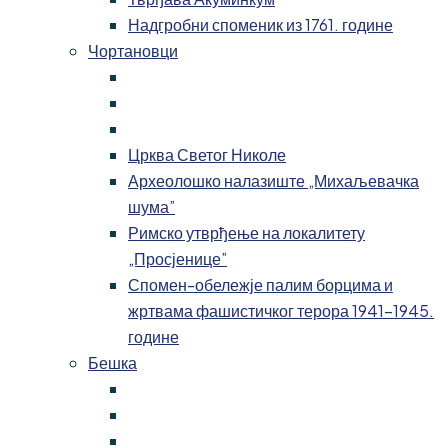
Надгробни споменик из 1761. године
Чортановци
Црква Светог Николе
Археолошко налазиште „Михаљевачка
шума”
Римско утврђење на локалитету
„Просјенице”
Спомен-обележје палим борцима и
жртвама фашистичког терора 1941-1945.
године
Бешка