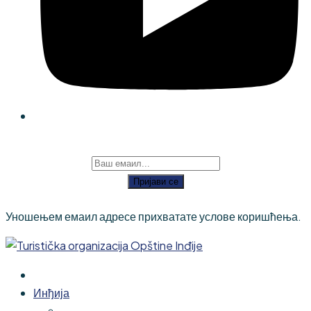
Пријави се
Уношењем емаил адресе прихватате услове коришћења.
Инђија