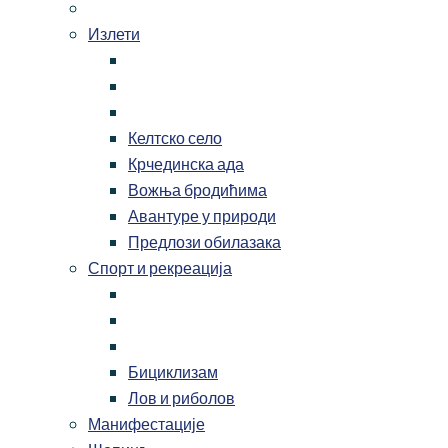
Излети
Келтско село
Крчединска ада
Вожња бродићима
Авантуре у природи
Предлози обилазака
Спорт и рекреација
Бициклизам
Лов и риболов
Манифестације