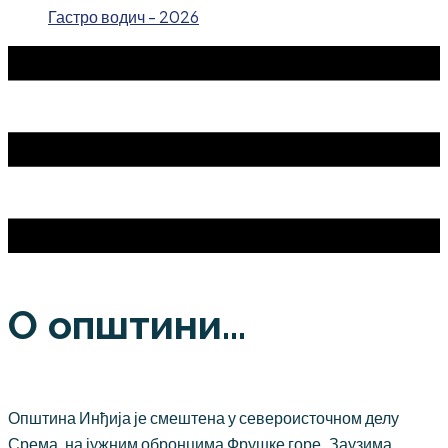
Гастро водич - 2026
О општини...
Општина Инђија је смештена у североисточном делу
Срема, на јужним обронцима Фрушке горе. Заузима