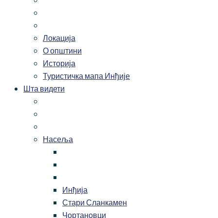
Локација
О општини
Историја
Туристичка мапа Инђије
Шта видети
Насеља
Инђија
Стари Сланкамен
Чортановци