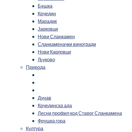
Бeшка
Крчедин
Марадик
Јарковци
Нови Сланкамен
Сланкаменачки виногради
Нови Карловци
Љуково
Природа
Дунав
Крчединска ада
Лесни профил код Старог Сланкамена
Фрушка гора
Култура