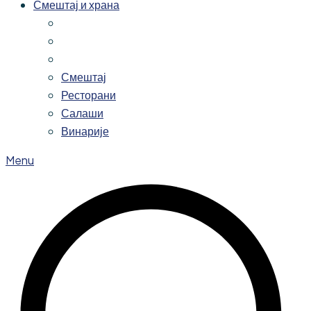
Смештај и храна
Смештај
Ресторани
Салаши
Винарије
Menu