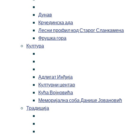
Дунав
Крчединска ада
Лесни профил код Старог Сланкамена
Фрушка гора
Култура
Адлигат Инђија
Културни центар
Кућа Војновића
Меморијална соба Данице Јовановић
Традиција