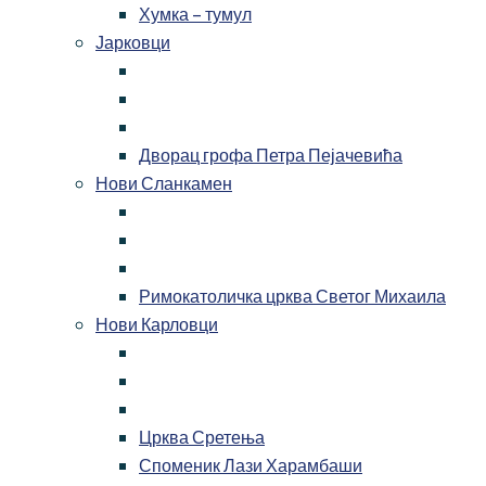
Хумка – тумул
Јарковци
Дворац грофа Петра Пејачевића
Нови Сланкамен
Римокатоличка црква Светог Михаила
Нови Карловци
Црква Сретења
Споменик Лази Харамбаши