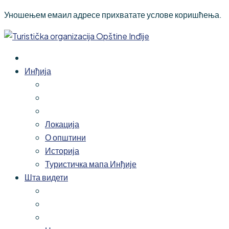
Уношењем емаил адресе прихватате услове коришћења.
Инђија
Локација
О општини
Историја
Туристичка мапа Инђије
Шта видети