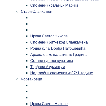
Споменик краљици Марији
Стари Сланкамен
Црква Светог Николе
Споменик битке код Сланкамена
Родна кућа Ђорђа Натошевића
Археолошко налазиште Градина
Остаци турског купатила
Тврђава Акуминкум
Надгробни споменик из 1761. године
Чортановци
Црква Светог Николе