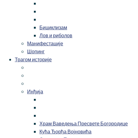
Бициклизам
Лов и риболов
Манифестације
Шопинг
Трагом историје
Инђија
Храм Ваведења Пресвете Богородице
Кућа Ђорђа Војновића