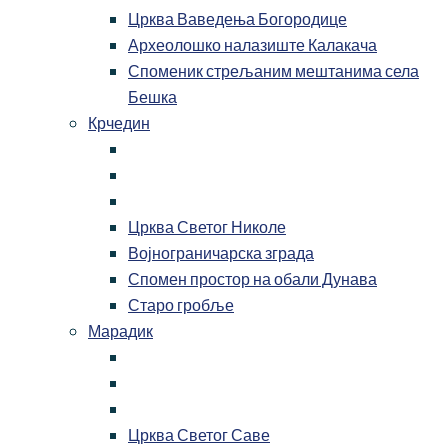
Црква Ваведења Богородице
Археолошко налазиште Калакача
Споменик стрељаним мештанима села
Бешка
Крчедин
Црква Светог Николе
Војнограничарска зграда
Спомен простор на обали Дунава
Старо гробље
Марадик
Црква Светог Саве