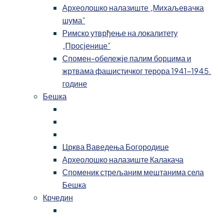
Археолошко налазиште „Михаљевачка
шума”
Римско утврђење на локалитету
„Просјенице”
Спомен-обележје палим борцима и
жртвама фашистичког терора 1941-1945.
године
Бешка
Црква Ваведења Богородице
Археолошко налазиште Калакача
Споменик стрељаним мештанима села
Бешка
Крчедин