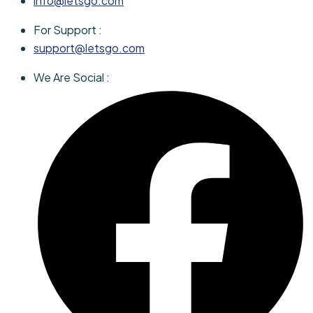
info@letsgo.com
For Support :
support@letsgo.com
We Are Social :