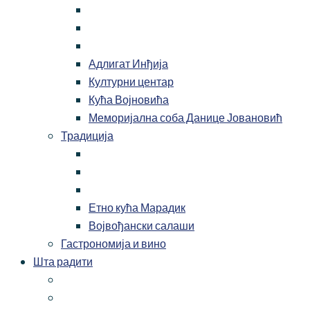
Адлигат Инђија
Културни центар
Кућа Војновића
Меморијална соба Данице Јовановић
Традиција
Етно кућа Марадик
Војвођански салаши
Гастрономија и вино
Шта радити