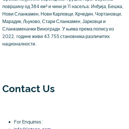
површину од 384 км² и чини је 11 насеља: Инђија, Бешка,
Нови Сланкамен, Нови Карловци, Крчедин, Чортановци,
Марадик, Љуково, Стари Сланкамен, Јарковци и
Сланкаменачки Виногради. У њима према попису из
2022. године живи 43.755 становника различитих
националности.
Contact Us
For Enquiries :