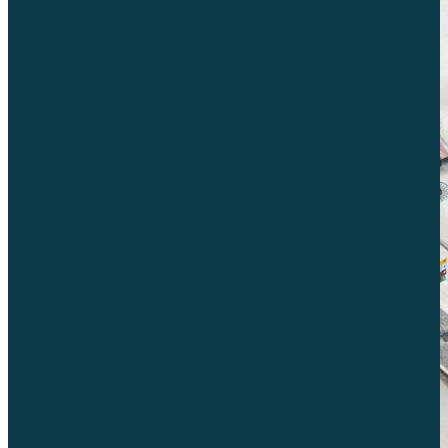
важно чувати и промовисати нашу традицију.
Велика је част видети толико заинтересованих посетилаца
који са одушевљењем истражују нашу понуду. Сви желе
да упознају новог становника Келтског села –
мистериозног друида, који их дочекује са келтским
симболима и древним причама.
Одушевљени смо реакцијама и подршком коју
добијамо! Хвала свима који су нас посетили, а ви који још
нисте – дођите, пронађите нас и уверите се зашто је
Инђија незаборавна дестинацијa.