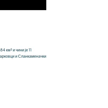
 км² и чини је 11
Јарковци и Сланкаменачки