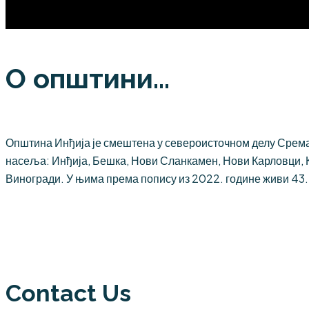
О општини...
Општина Инђија је смештена у североисточном делу Срема,
насеља: Инђија, Бешка, Нови Сланкамен, Нови Карловци, 
Виногради. У њима према попису из 2022. године живи 43
Contact Us