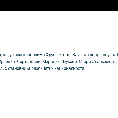
 на јужним обронцима Фрушке горе. Заузима површину од 384
Крчедин, Чортановци, Марадик, Љуково, Стари Сланкамен, 
.755 становника различитих националности.