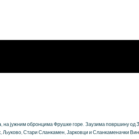
 на јужним обронцима Фрушке горе. Заузима површину од 384
, Љуково, Стари Сланкамен, Јарковци и Сланкаменачки Вин