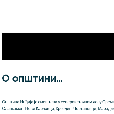
О општини...
Општина Инђија је смештена у североисточном делу Срема,
Сланкамен, Нови Карловци, Крчедин, Чортановци, Марадик