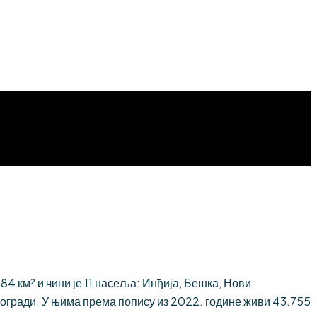
 км² и чини је 11 насеља: Инђија, Бешка, Нови
огради. У њима према попису из 2022. године живи 43.755