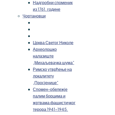
Надгробни споменик
из 1761. године
Чортановци
Црква Светог Николе
Археолошко
налазиште
„Михаљевачка шума”
Римско утврђење на
локалитету
„Просјенице”
Спомен-обележје
палим борцима и
жртвама фашистичког
терора 1941-1945.