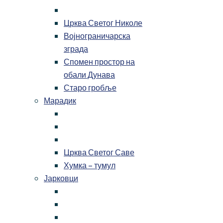
Црква Светог Николе
Војнограничарска
зграда
Спомен простор на
обали Дунава
Старо гробље
Марадик
Црква Светог Саве
Хумка – тумул
Јарковци