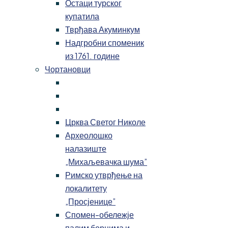
Остаци турског
купатила
Тврђава Акуминкум
Надгробни споменик
из 1761. године
Чортановци
Црква Светог Николе
Археолошко
налазиште
„Михаљевачка шума”
Римско утврђење на
локалитету
„Просјенице”
Спомен-обележје
палим борцима и