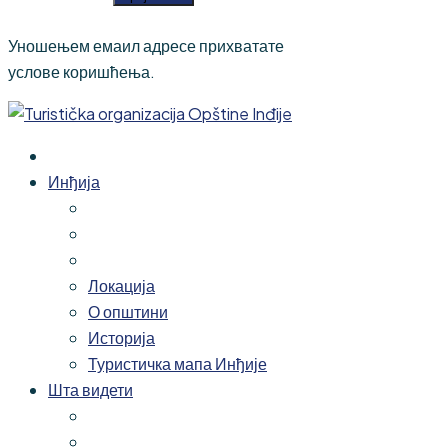
Уношењем емаил адресе прихватате
услове коришћења.
Инђија
Локација
О општини
Историја
Туристичка мапа Инђије
Шта видети