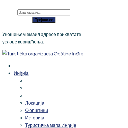
Пријави се
Уношењем емаил адресе прихватате
услове коришћења.
Инђија
Локација
О општини
Историја
Туристичка мапа Инђије