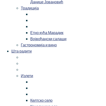
Данице Јовановић
Традиција
Етно кућа Марадик
Војвођански салаши
Гастрономија и вино
Шта радити
Излети
Келтско село