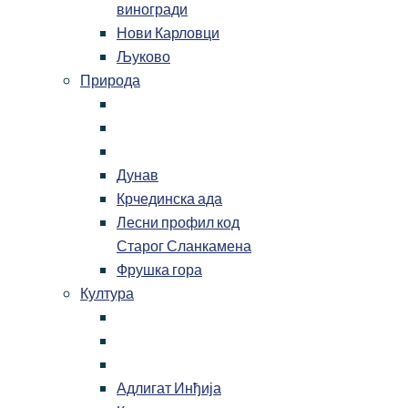
виногради
Нови Карловци
Љуково
Природа
Дунав
Крчединска ада
Лесни профил код
Старог Сланкамена
Фрушка гора
Култура
Адлигат Инђија