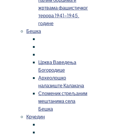
жртвама фашистичког
терора 1941-1945.
године
Бешка
Црква Ваведења
Богородице
Археолошко
налазиште Калакача
Споменик стрељаним
мештанима села
Бешка
Крчедин