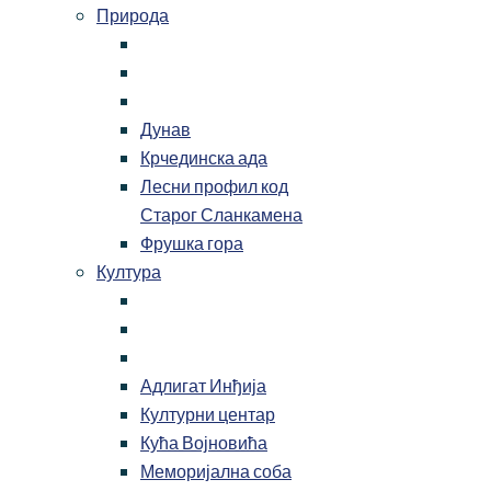
Природа
Дунав
Крчединска ада
Лесни профил код
Старог Сланкамена
Фрушка гора
Култура
Адлигат Инђија
Културни центар
Кућа Војновића
Меморијална соба