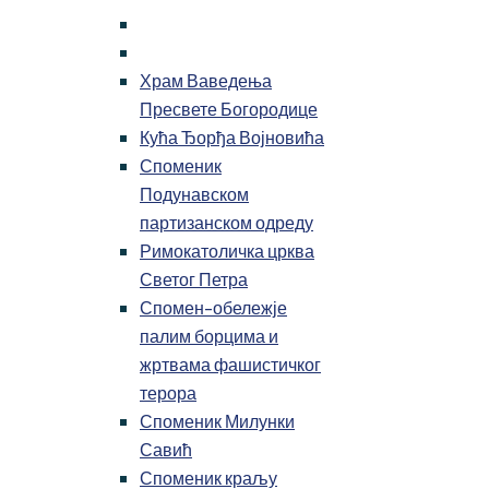
Храм Ваведења
Пресвете Богородице
Кућа Ђорђа Војновића
Споменик
Подунавском
партизанском одреду
Римокатоличка црква
Светог Петра
Спомен-обележје
палим борцима и
жртвама фашистичког
терора
Споменик Милунки
Савић
Споменик краљу