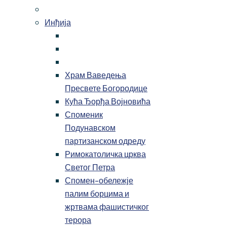
Инђија
Храм Ваведења
Пресвете Богородице
Кућа Ђорђа Војновића
Споменик
Подунавском
партизанском одреду
Римокатоличка црква
Светог Петра
Спомен-обележје
палим борцима и
жртвама фашистичког
терора