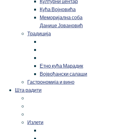
Културни центар
Кућа Војновића
Меморијална соба
Данице Јовановић
Традиција
Етно кућа Марадик
Војвођански салаши
Гастрономија и вино
Шта радити
Излети