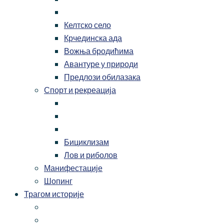
Келтско село
Крчединска ада
Вожња бродићима
Авантуре у природи
Предлози обилазака
Спорт и рекреација
Бициклизам
Лов и риболов
Манифестације
Шопинг
Трагом историје