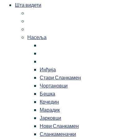
Шта видети
Насеља
Инђија
Стари Сланкамен
Чортановци
Бeшка
Крчедин
Марадик
Јарковци
Нови Сланкамен
Сланкаменачки