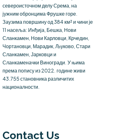
североисточном делу Срема, на
јужним обронцима Фрушке горе.
Заузима површину од 384 км² и чини је
11 насеља: Инђија, Бешка, Нови
Сланкамен, Нови Карловци, Крчедин,
Чортановци, Марадик, Љуково, Стари
Сланкамен, Јарковци и
Сланкаменачки Виногради. У њима
према попису из 2022. године живи
43.755 становника различитих
националности.
Contact Us