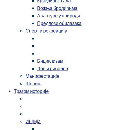
Крчединска ада
Вожња бродићима
Авантуре у природи
Предлози обилазака
Спорт и рекреација
Бициклизам
Лов и риболов
Манифестације
Шопинг
Трагом историје
Инђија