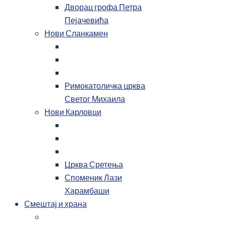
Дворац грофа Петра
Пејачевића
Нови Сланкамен
Римокатоличка црква
Светог Михаила
Нови Карловци
Црква Сретења
Споменик Лази
Харамбаши
Смештај и храна