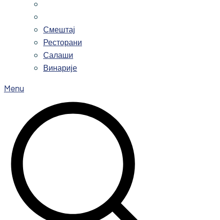
Смештај
Ресторани
Салаши
Винарије
Menu