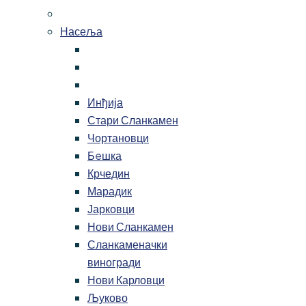
Насеља
Инђија
Стари Сланкамен
Чортановци
Бeшка
Крчедин
Марадик
Јарковци
Нови Сланкамен
Сланкаменачки
виногради
Нови Карловци
Љуково