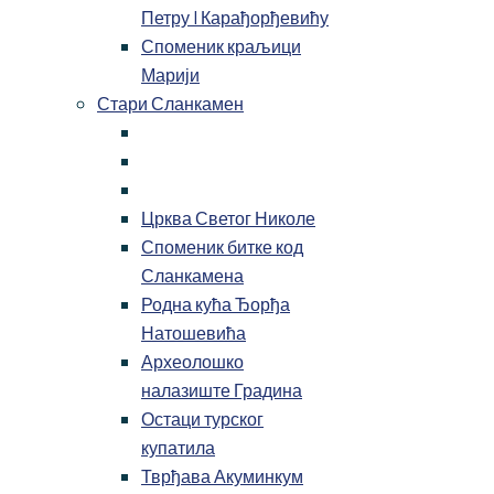
Петру I Карађорђевићу
Споменик краљици
Марији
Стари Сланкамен
Црква Светог Николе
Споменик битке код
Сланкамена
Родна кућа Ђорђа
Натошевића
Археолошко
налазиште Градина
Остаци турског
купатила
Тврђава Акуминкум