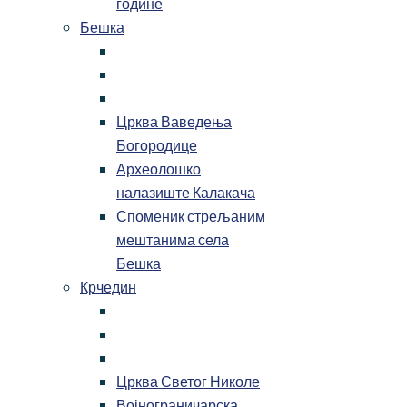
године
Бешка
Црква Ваведења
Богородице
Археолошко
налазиште Калакача
Споменик стрељаним
мештанима села
Бешка
Крчедин
Црква Светог Николе
Војнограничарска