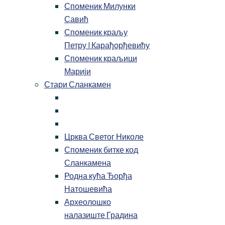
Споменик Милунки
Савић
Споменик краљу
Петру I Карађорђевићу
Споменик краљици
Марији
Стари Сланкамен
Црква Светог Николе
Споменик битке код
Сланкамена
Родна кућа Ђорђа
Натошевића
Археолошко
налазиште Градина