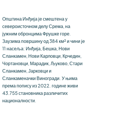
Општина Инђија је смештена у
североисточном делу Срема, на
јужним обронцима Фрушке горе.
Заузима површину од 384 км² и чини је
11 насеља: Инђија, Бешка, Нови
Сланкамен, Нови Карловци, Крчедин,
Чортановци, Марадик, Љуково, Стари
Сланкамен, Јарковци и
Сланкаменачки Виногради. У њима
према попису из 2022. године живи
43.755 становника различитих
националности.