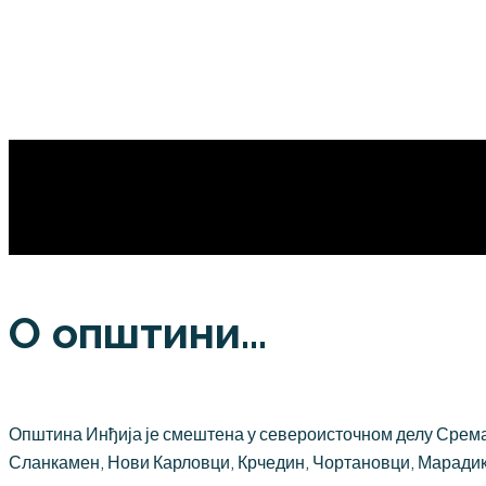
О општини...
Општина Инђија је смештена у североисточном делу Срема,
Сланкамен, Нови Карловци, Крчедин, Чортановци, Марадик