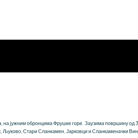
 на јужним обронцима Фрушке горе. Заузима површину од 384
, Љуково, Стари Сланкамен, Јарковци и Сланкаменачки Вин