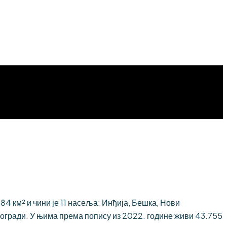
 км² и чини је 11 насеља: Инђија, Бешка, Нови
огради. У њима према попису из 2022. године живи 43.755