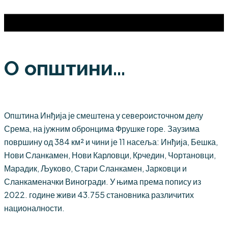
О општини...
Општина Инђија је смештена у североисточном делу
Срема, на јужним обронцима Фрушке горе. Заузима
површину од 384 км² и чини је 11 насеља: Инђија, Бешка,
Нови Сланкамен, Нови Карловци, Крчедин, Чортановци,
Марадик, Љуково, Стари Сланкамен, Јарковци и
Сланкаменачки Виногради. У њима према попису из
2022. године живи 43.755 становника различитих
националности.