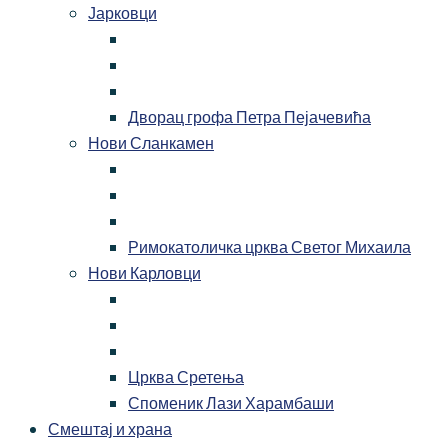
Јарковци
Дворац грофа Петра Пејачевића
Нови Сланкамен
Римокатоличка црква Светог Михаила
Нови Карловци
Црква Сретења
Споменик Лази Харамбаши
Смештај и храна