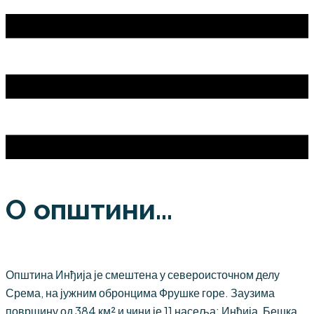
О општини...
Општина Инђија је смештена у североисточном делу
Срема, на јужним обронцима Фрушке горе. Заузима
површину од 384 км² и чини је 11 насеља: Инђија, Бешка,