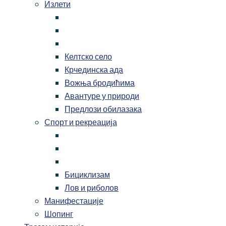
Излети
Келтско село
Крчединска ада
Вожња бродићима
Авантуре у природи
Предлози обилазака
Спорт и рекреација
Бициклизам
Лов и риболов
Манифестације
Шопинг