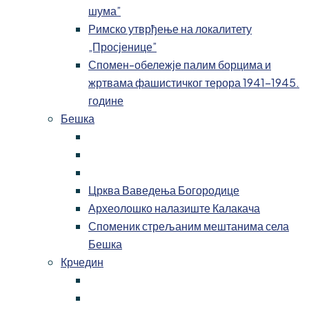
шума”
Римско утврђење на локалитету
„Просјенице”
Спомен-обележје палим борцима и
жртвама фашистичког терора 1941-1945.
године
Бешка
Црква Ваведења Богородице
Археолошко налазиште Калакача
Споменик стрељаним мештанима села
Бешка
Крчедин