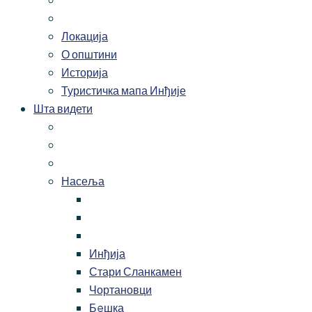
Локација
О општини
Историја
Туристичка мапа Инђије
Шта видети
Насеља
Инђија
Стари Сланкамен
Чортановци
Бeшка