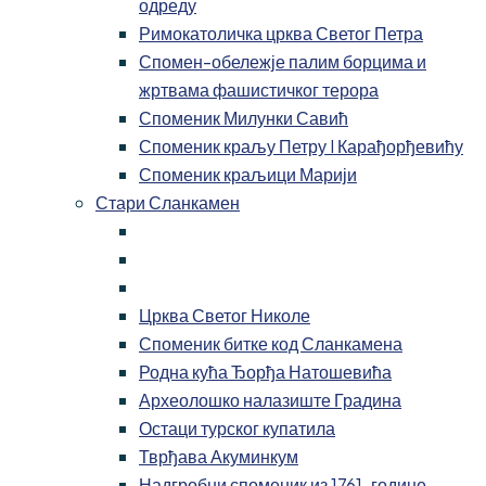
одреду
Римокатоличка црква Светог Петра
Спомен-обележје палим борцима и
жртвама фашистичког терора
Споменик Милунки Савић
Споменик краљу Петру I Карађорђевићу
Споменик краљици Марији
Стари Сланкамен
Црква Светог Николе
Споменик битке код Сланкамена
Родна кућа Ђорђа Натошевића
Археолошко налазиште Градина
Остаци турског купатила
Тврђава Акуминкум
Надгробни споменик из 1761. године