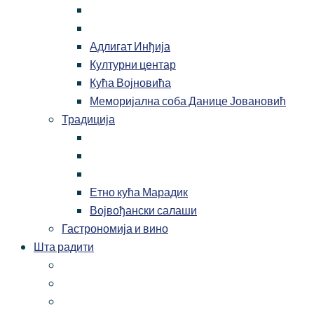
Адлигат Инђија
Културни центар
Кућа Војновића
Меморијална соба Данице Јовановић
Традиција
Етно кућа Марадик
Војвођански салаши
Гастрономија и вино
Шта радити