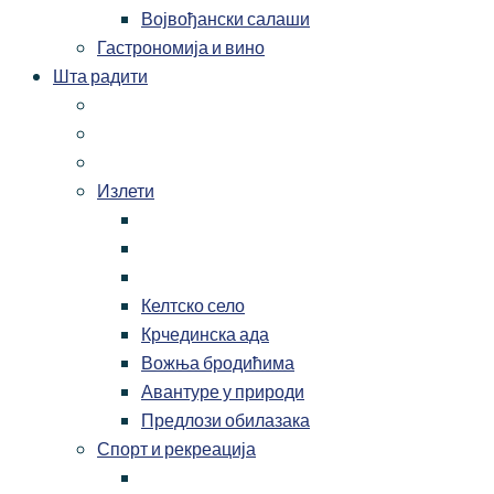
Војвођански салаши
Гастрономија и вино
Шта радити
Излети
Келтско село
Крчединска ада
Вожња бродићима
Авантуре у природи
Предлози обилазака
Спорт и рекреација