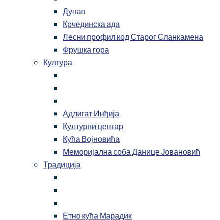
Дунав
Крчединска ада
Лесни профил код Старог Сланкамена
Фрушка гора
Култура
Адлигат Инђија
Културни центар
Кућа Војновића
Меморијална соба Данице Јовановић
Традиција
Етно кућа Марадик