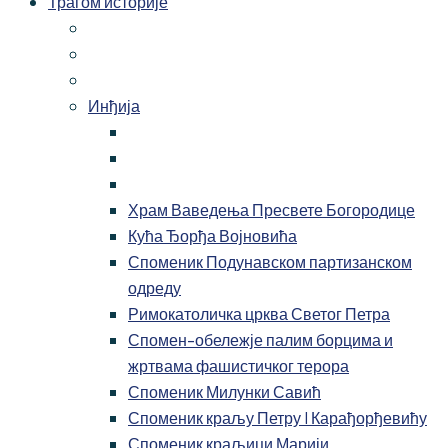
Трагом историје
Инђија
Храм Ваведења Пресвете Богородице
Кућа Ђорђа Војновића
Споменик Подунавском партизанском
одреду
Римокатоличка црква Светог Петра
Спомен-обележје палим борцима и
жртвама фашистичког терора
Споменик Милунки Савић
Споменик краљу Петру I Карађорђевићу
Споменик краљици Марији