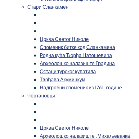
Стари Сланкамен
Црква Светог Николе
Споменик битке код Сланкамена
Родна кућа Ђорђа Натошевића
Археолошко налазиште Градина
Остаци турског купатила
Тврђава Акуминкум
Надгробни споменик из 1761. године
Чортановци
Црква Светог Николе
Археолошко налазиште „Михаљевачка