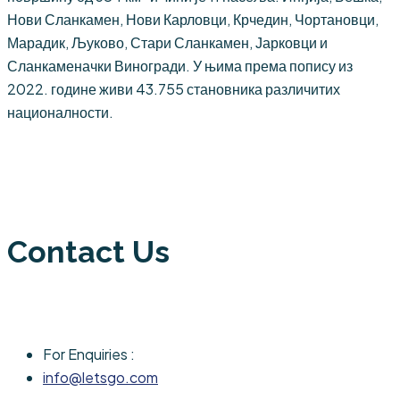
Нови Сланкамен, Нови Карловци, Крчедин, Чортановци,
Марадик, Љуково, Стари Сланкамен, Јарковци и
Сланкаменачки Виногради. У њима према попису из
2022. године живи 43.755 становника различитих
националности.
Contact Us
For Enquiries :
info@letsgo.com