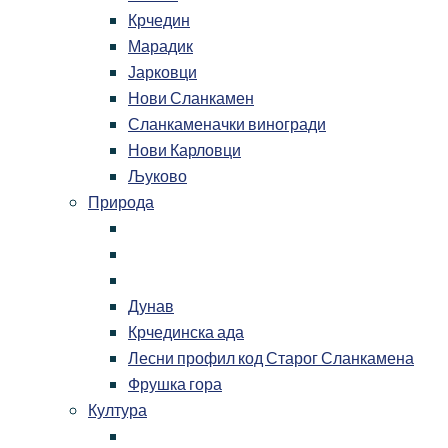
Крчедин
Марадик
Јарковци
Нови Сланкамен
Сланкаменачки виногради
Нови Карловци
Љуково
Природа
Дунав
Крчединска ада
Лесни профил код Старог Сланкамена
Фрушка гора
Култура