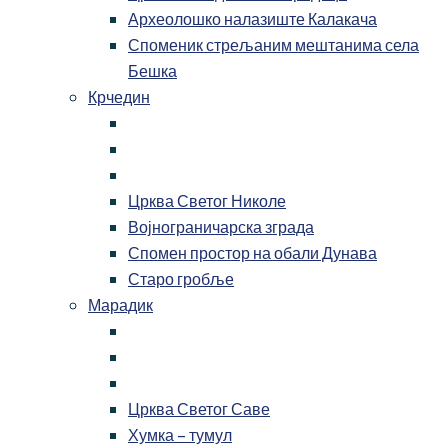
Археолошко налазиште Калакача
Споменик стрељаним мештанима села
Бешка
Крчедин
Црква Светог Николе
Војнограничарска зграда
Спомен простор на обали Дунава
Старо гробље
Марадик
Црква Светог Саве
Хумка – тумул