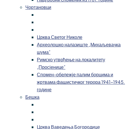
Чортановци
Црква Светог Николе
Археолошко налазиште „Михаљевачка
шума”
Римско утврђење на локалитету
„Просјенице”
Спомен-обележје палим борцима и
жртвама фашистичког терора 1941-1945.
године
Бешка
Црква Ваведења Богородице