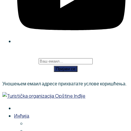
Пријави се
Уношењем емаил адресе прихватате услове коришћења.
Инђија