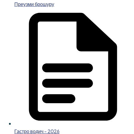
Преузми брошуру
Гастро водич - 2026