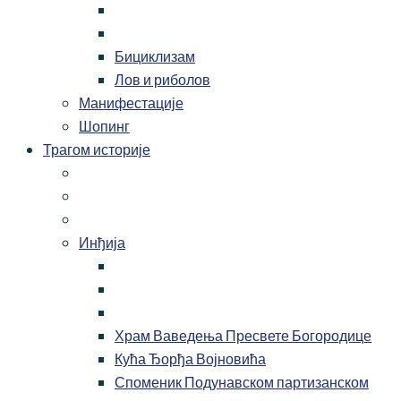
Бициклизам
Лов и риболов
Манифестације
Шопинг
Трагом историје
Инђија
Храм Ваведења Пресвете Богородице
Кућа Ђорђа Војновића
Споменик Подунавском партизанском