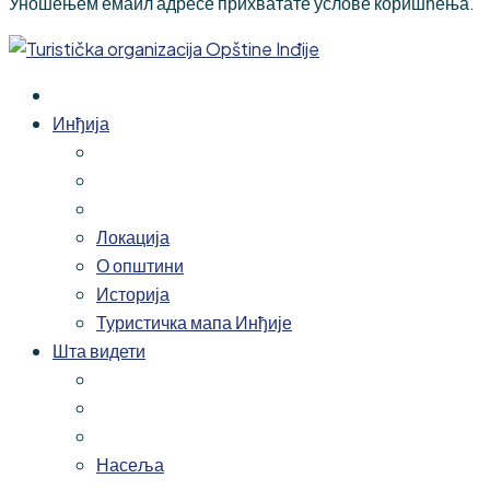
Уношењем емаил адресе прихватате услове коришћења.
Инђија
Локација
О општини
Историја
Туристичка мапа Инђије
Шта видети
Насеља