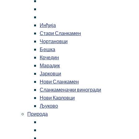
Инђија
Стари Сланкамен
Чортановци
Бeшка
Крчедин
Марадик
Јарковци
Нови Сланкамен
Сланкаменачки виногради
Нови Карловци
Љуково
Природа