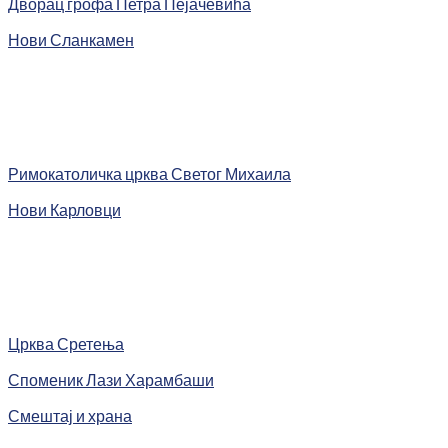
Дворац грофа Петра Пејачевића
Нови Сланкамен
Римокатоличка црква Светог Михаила
Нови Карловци
Црква Сретења
Споменик Лази Харамбаши
Смештај и храна