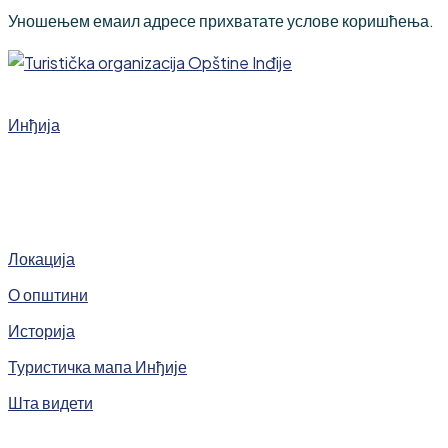
Уношењем емаил адресе прихватате услове коришћења.
Инђија
Локација
О општини
Историја
Туристичка мапа Инђије
Шта видети