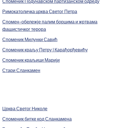
Споменик Подунавском партизанском одреду
Римокатоличка црква Светог Петра
Спомен-обележје палим борцима и жртвама
фашистичког терора
Споменик Милунки Савић
Споменик краљу Петру I Карађорђевићу
Споменик краљици Марији
Стари Сланкамен
Црква Светог Николе
Споменик битке код Сланкамена