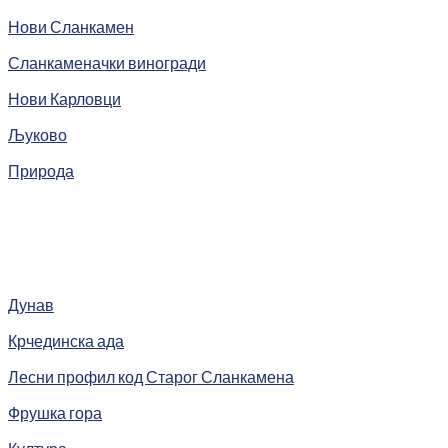
Нови Сланкамен
Сланкаменачки виногради
Нови Карловци
Љуково
Природа
Дунав
Крчединска ада
Лесни профил код Старог Сланкамена
Фрушка гора