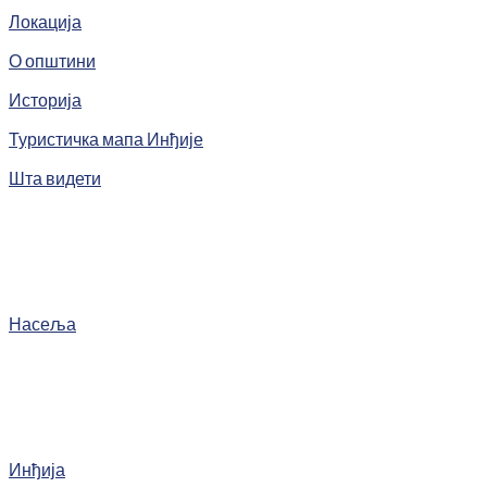
Локација
О општини
Историја
Туристичка мапа Инђије
Шта видети
Насеља
Инђија