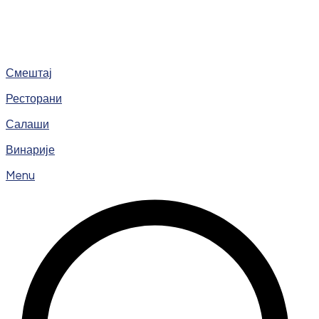
Смештај
Ресторани
Салаши
Винарије
Menu