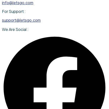
info@letsgo.com
For Support :
support@letsgo.com
We Are Social :