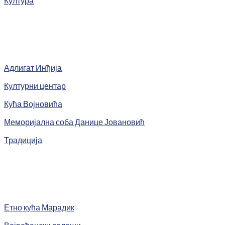
Култура
Адлигат Инђија
Културни центар
Кућа Војновића
Меморијална соба Данице Јовановић
Традиција
Етно кућа Марадик