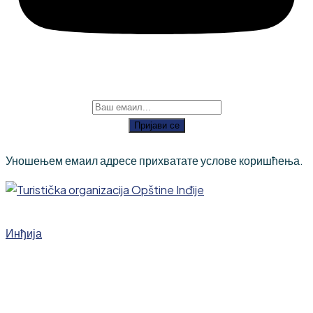
Пријави се
Уношењем емаил адресе прихватате услове коришћења.
Инђија