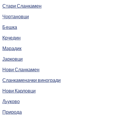
Стари Сланкамен
Чортановци
Бeшка
Крчедин
Марадик
Јарковци
Нови Сланкамен
Сланкаменачки виногради
Нови Карловци
Љуково
Природа