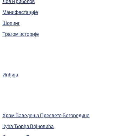
Лов и риболов
Манифестације
Шопинг
Трагом историје
Инђија
Храм Ваведења Пресвете Богородице
Кућа Ђорђа Војновића