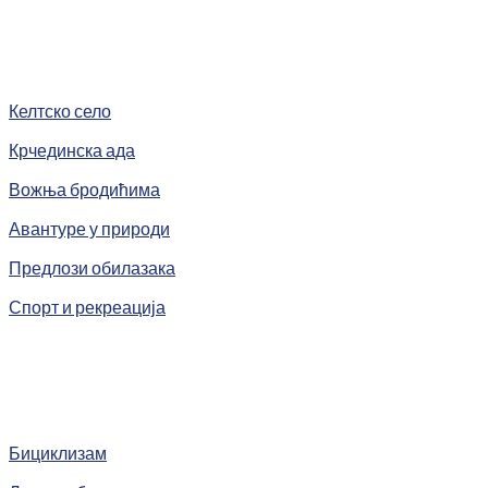
Келтско село
Крчединска ада
Вожња бродићима
Авантуре у природи
Предлози обилазака
Спорт и рекреација
Бициклизам