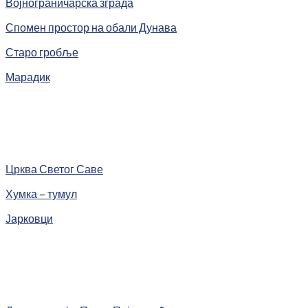
Војнограничарска зграда
Спомен простор на обали Дунава
Старо гробље
Марадик
Црква Светог Саве
Хумка – тумул
Јарковци