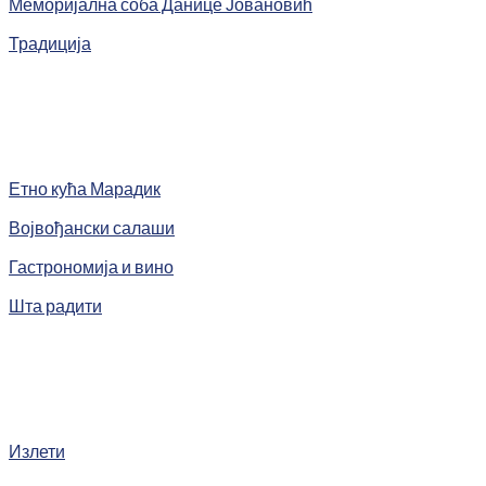
Меморијална соба Данице Јовановић
Традиција
Етно кућа Марадик
Војвођански салаши
Гастрономија и вино
Шта радити
Излети