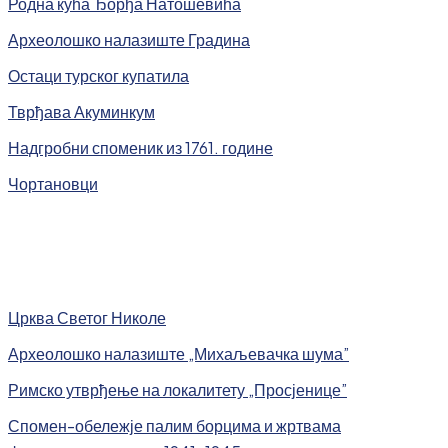
Родна кућа Ђорђа Натошевића
Археолошко налазиште Градина
Остаци турског купатила
Тврђава Акуминкум
Надгробни споменик из 1761. године
Чортановци
Црква Светог Николе
Археолошко налазиште „Михаљевачка шума”
Римско утврђење на локалитету „Просјенице”
Спомен-обележје палим борцима и жртвама