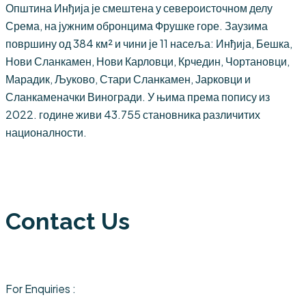
Општина Инђија је смештена у североисточном делу
Срема, на јужним обронцима Фрушке горе. Заузима
површину од 384 км² и чини је 11 насеља: Инђија, Бешка,
Нови Сланкамен, Нови Карловци, Крчедин, Чортановци,
Марадик, Љуково, Стари Сланкамен, Јарковци и
Сланкаменачки Виногради. У њима према попису из
2022. године живи 43.755 становника различитих
националности.
Contact Us
For Enquiries :