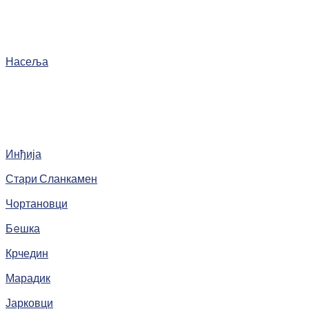
Насеља
Инђија
Стари Сланкамен
Чортановци
Бeшка
Крчедин
Марадик
Јарковци