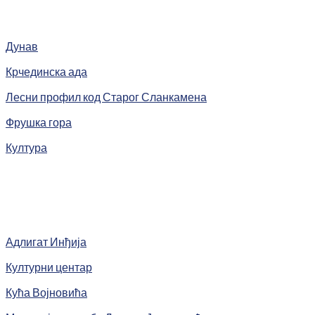
Дунав
Крчединска ада
Лесни профил код Старог Сланкамена
Фрушка гора
Култура
Адлигат Инђија
Културни центар
Кућа Војновића