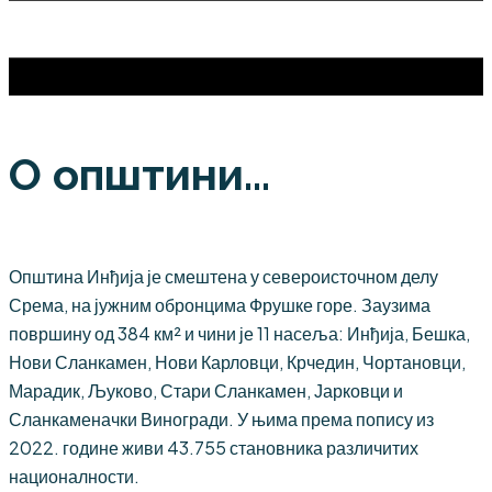
О општини...
Општина Инђија је смештена у североисточном делу
Срема, на јужним обронцима Фрушке горе. Заузима
површину од 384 км² и чини је 11 насеља: Инђија, Бешка,
Нови Сланкамен, Нови Карловци, Крчедин, Чортановци,
Марадик, Љуково, Стари Сланкамен, Јарковци и
Сланкаменачки Виногради. У њима према попису из
2022. године живи 43.755 становника различитих
националности.