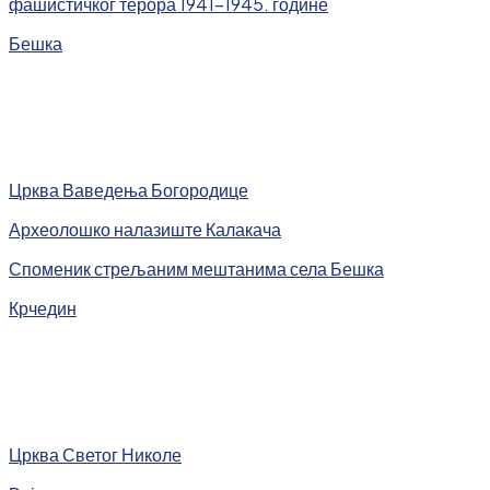
фашистичког терора 1941-1945. године
Бешка
Црква Ваведења Богородице
Археолошко налазиште Калакача
Споменик стрељаним мештанима села Бешка
Крчедин
Црква Светог Николе