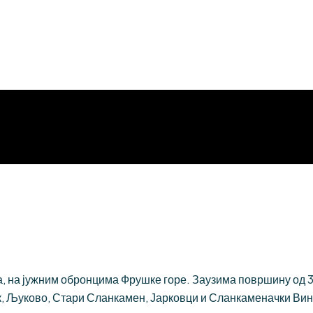
 на јужним обронцима Фрушке горе. Заузима површину од 384
, Љуково, Стари Сланкамен, Јарковци и Сланкаменачки Вин