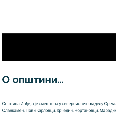
О општини...
Општина Инђија је смештена у североисточном делу Срема,
Сланкамен, Нови Карловци, Крчедин, Чортановци, Марадик