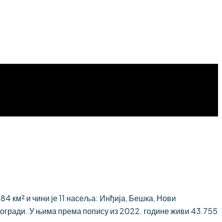
 км² и чини је 11 насеља: Инђија, Бешка, Нови
огради. У њима према попису из 2022. године живи 43.755